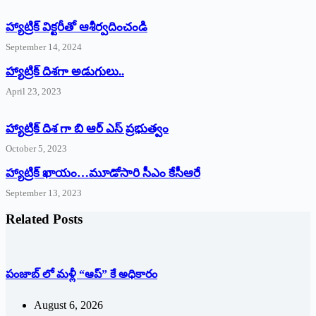
హ్యాట్రిక్‌ ‌విక్టరీతో ఆశీర్వదించండి
September 14, 2024
‌హ్యాట్రిక్‌ ‌దిశగా అడుగులు..
April 23, 2023
హ్యాట్రిక్ దిశ గా బి ఆర్ ఎస్ ప్రభుత్వం
October 5, 2023
హ్యాట్రిక్‌ ‌ఖాయం…మూడోసారి సీఎం కేసీఆరే
September 13, 2023
Related Posts
పంజాబ్ లో మళ్లీ “ఆప్” కే అధికారం
August 6, 2026