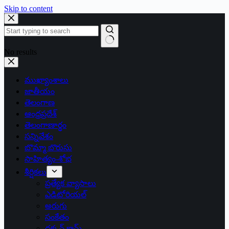
Skip to content
No results
ముఖ్యాంశాలు
జాతీయం
తెలంగాణ
ఆంధ్రప్రదేశ్
తెలంగాణార్థం
సన్నివేశం
బొమ్మా బొరుసు
సాహిత్యం-శోభ
శీర్షికలు
ప్రత్యేక వ్యాసాలు
ఎడిటోరియల్
అరుగు
సంకేతం
దక్కన్.కామ్