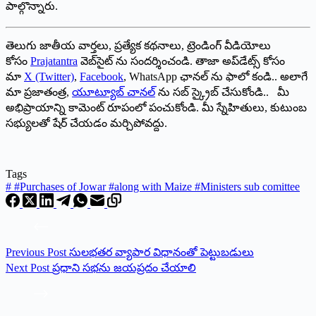
పాల్గొన్నారు.
తెలుగు జాతీయ వార్తలు, ప్రత్యేక కథనాలు, ట్రెండింగ్ వీడియోలు
కోసం
Prajatantra
వెబ్‌సైట్ ను సందర్శించండి. తాజా అప్‌డేట్స్ కోసం
మా
X (Twitter)
,
Facebook
, WhatsApp ఛానల్ ను ఫాలో కండి.. అలాగే
మా ప్రజాతంత్ర,
యూట్యూబ్ చానల్
ను సబ్ స్క్రైబ్ చేసుకోండి.. మీ
అభిప్రాయాన్ని కామెంట్ రూపంలో పంచుకోండి. మీ స్నేహితులు, కుటుంబ
సభ్యులతో షేర్ చేయడం మర్చిపోవద్దు.
Tags
#
#Purchases of Jowar #along with Maize #Ministers sub comittee
Previous
Post
సులభతర వ్యాపార విధానంతో పెట్టుబడులు
Next
Post
ప్రధాని సభను జయప్రదం చేయాలి