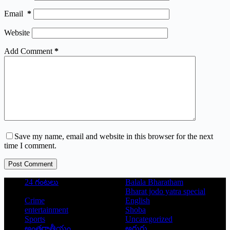
Email
*
Website
Add Comment
*
Save my name, email and website in this browser for the next
time I comment.
Post Comment
24 గంటలు
Balala Bharatham
Bharat jodo yatra special
Crime
English
entertainment
Shoba
Sports
Uncategorized
అంతర్జాతీయం
అరుగు