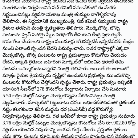
కొనుగోలు చేయాలని రాష్ట్ర కేబినెట్ సబ్ కమిటీ కీలక నిర్ణయం తీసుకుంది.
మంగళవారం నిర్వహించిన సబ్ కమిటీ సమావేశంలో ఈ మేరకు
నిర్ణ‌యించిన‌ట్లు వ్యవసాయశాఖ మంత్రి తుమ్మల నాగేశ్వరరావు
తెలిపారు. ఈ నిర్ణయానికి ముఖ్యమంత్రి, సబ్ కమిటీ సభ్యులకు రాష్ట్ర
రైతుల తరపున మంత్రి కృతజ్ఞతలు తెలిపారు. మొక్కజొన్న, జొన్న
పంటలను ప్రైస్ సపోర్టు స్కీం పరిధిలోకి తీసుకుని కేంద్ర ప్రభుత్వమే
కొనుగోలు చేయాలని రాష్ట్రం పలుమార్లు కోరినప్పటికీ ఇప్పటివరకు కేంద్రం
నుంచి ఎలాంటి స్పందన లేదని విమర్శించారు. ఇతర రాష్ట్రాల్లో ఎక్కడా
మొక్కజొన్న, జొన్న పంటలను రాష్ట్ర ప్రభుత్వాలు కొనుగోలు చేయడం
లేదని, అక్కడి రైతులు బహిరంగ మార్కెట్‌లో లభించిన ధరలకే తమ
పంటను అమ్ముకుంటున్నారని మంత్రి తెలిపారు. అయితే తెలంగాణలో
మాత్రం రైతుల శ్రేయస్సును దృష్టిలో ఉంచుకుని ప్రభుత్వం ముందుకొచ్చి
పంటలను కొనుగోలు చేస్తోందని స్పష్టం చేశారు. రాష్ట్ర ప్రభుత్వం ఇప్పటికే
యాసంగి సీజన్‌లో 278 కొనుగోలు కేంద్రాలను ఏర్పాటు చేసి సుమారు
5.50 లక్షల మెట్రిక్ టన్నుల మొక్కజొన్నను సేకరించినట్లు మంత్రి
వెల్లడించారు. మార్కెట్‌లో గిట్టుబాటు ధరలు లభించకపోవడంతో రైతులకు
నష్టం కలగకుండా కనీస మద్దతు ధర (ఎంఎస్‌పీ) వద్ద కొనుగోళ్లు
నిర్వహిస్తున్నట్లు తెలిపారు. గత ఖరీఫ్‌లో కూడా రాష్ట్ర ప్రభుత్వం సుమారు
3.76 లక్షల మెట్రిక్ టన్నుల మొక్కజొన్నను కొనుగోలు చేసి రూ.902.80 కోట్ల
వ్యయం భరించిన విషయాన్ని ఆయన గుర్తు చేశారు. ప్రస్తుతం రైతులు
తమ జొన్న పంటను మార్కెట్లకు తీసుకురావడం ప్రారంభించిన నేపథ్యంలో