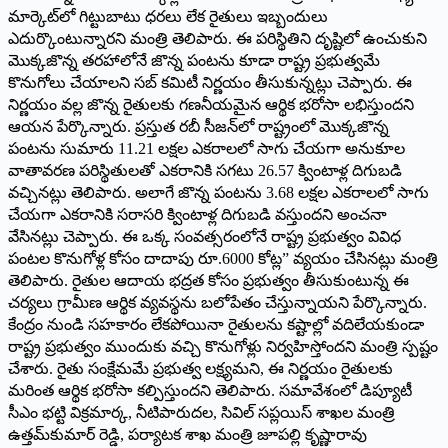
మార్కెట్‌లో గిట్టుబాటు ధరలు లేక రైతులు ఇబ్బందులు
ఎదుర్కొంటున్నారని మంత్రి తెలిపారు. ఈ పరిస్థితిని దృష్టిలో ఉంచుకుని
మొక్కజొన్న తరహాలోనే జొన్న పంటను కూడా రాష్ట్ర ప్రభుత్వమే
కొనుగోలు చేయాలని సబ్ కమిటీ నిర్ణయం తీసుకున్నట్లు చెప్పారు. ఈ
నిర్ణయం వల్ల జొన్న రైతులకు గణనీయమైన ఆర్థిక భరోసా లభిస్తుందని
ఆయన పేర్కొన్నారు. ప్రస్తుత రబీ సీజన్‌లో రాష్ట్రంలో మొక్కజొన్న
పంటను సుమారు 11.21 లక్షల ఎకరాలలో సాగు చేయగా అనుకూల
వాతావరణ పరిస్థితులతో ఎకరానికి సగటు 26.57 క్వింటాళ్ల దిగుబడి
వచ్చినట్లు తెలిపారు. అలాగే జొన్న పంటను 3.68 లక్షల ఎకరాలలో సాగు
చేయగా ఎకరానికి సరాసరి క్వింటాళ్ల దిగుబడి వస్తుందని అంచనా
వేసినట్లు చెప్పారు. ఈ ఒక్క సంవత్సరంలోనే రాష్ట్ర ప్రభుత్వం వివిధ
పంటల కొనుగోళ్ల కోసం దాదాపు రూ.6000 కోట్ల” వ్యయం చేసినట్లు మంత్రి
తెలిపారు. రైతుల ఆదాయ భద్రత కోసం ప్రభుత్వం తీసుకుంటున్న ఈ
చర్యలు గ్రామీణ ఆర్థిక వ్యవస్థను బలోపేతం చేస్తున్నాయని పేర్కొన్నారు.
కేంద్రం నుండి సహకారం లేకపోయినా రైతులను కష్టాల్లో వదిలేయకుండా
రాష్ట్ర ప్రభుత్వం ముందుకు వచ్చి కొనుగోళ్లు నిర్వహిస్తోందని మంత్రి స్పష్టం
చేశారు. రైతు సంక్షేమమే ప్రభుత్వ లక్ష్యమని, ఈ నిర్ణయం రైతులకు
మరింత ఆర్థిక భరోసా కల్పిస్తుందని తెలిపారు. స‌మావేశంలో డిప్యూటీ
సీఎం భ‌ట్టి విక్ర‌మార్క‌, నీటిపారుద‌ల‌, సివిల్ స‌ప్ల‌యిస్ శాఖ‌ల మంత్రి
ఉత్త‌మ్‌కుమార్ రెడ్డి, ప‌ర్యాట‌క శాఖ మంత్రి జూప‌ల్లి కృష్ణారావు