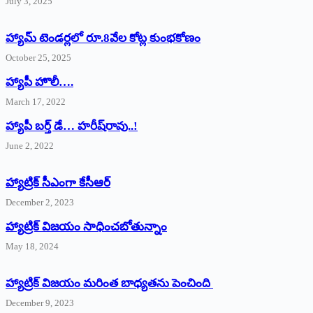
July 3, 2025
హ్యామ్‌ ‌టెండర్లలో రూ.8వేల కోట్ల కుంభకోణం
October 25, 2025
హ్యాపీ హొలీ….
March 17, 2022
హ్యాపీ బర్త్ ‌డే… హరీష్‌రావు..!
June 2, 2022
హ్యాట్రిక్‌ ‌సీఎంగా కేసీఆర్‌
December 2, 2023
హ్యాట్రిక్‌ విజయం సాధించబోతున్నాం
May 18, 2024
హ్యాట్రిక్ విజయం మరింత బాధ్యతను పెంచింది
December 9, 2023