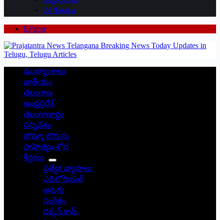
24 గంటలు
EPaper
ముఖ్యాంశాలు
జాతీయం
తెలంగాణ
ఆంధ్రప్రదేశ్
తెలంగాణార్థం
సన్నివేశం
బొమ్మా బొరుసు
సాహిత్యం-శోభ
శీర్షికలు
ప్రత్యేక వ్యాసాలు
ఎడిటోరియల్
అరుగు
సంకేతం
దక్కన్.కామ్