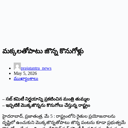
మక్కలతోపాటు జొన్న కొనుగోళ్లు
prajatantra_news
May 5, 2026
ముఖ్యాంశాలు
– సబ్ కమిటీ నిర్ణయాన్ని ప్రకటించిన మంత్రి తుమ్మల
– ఇప్పటికే మొక్కజొన్నను కొనుగోలు చేస్తున్న రాష్ట్రం
హైదరాబాద్, ప్రజాతంత్ర, మే 5 : రాష్ట్రంలోని రైతుల ప్రయోజనాలను
దృష్టిలో ఉంచుకుని మొక్కజొన్నతోపాటు జొన్న పంటను కూడా ప్రభుత్వమే