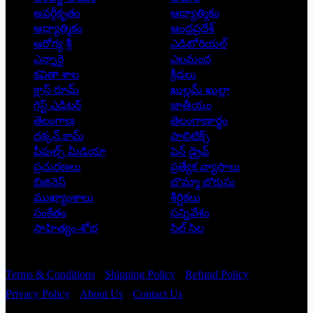
అవర్గీకృతం
ఆద్యాత్మికం
ఆధ్యాత్మికం
ఆంధ్రప్రదేశ్
ఆరోగ్య శ్రీ
ఎడిటోరియల్
ఎన్నారై
ఎలమంద
కవితా శాల
క్రీడలు
క్లాస్ రూమ్
ఖుల్లమ్ ఖుల్లా
గెస్ట్ ఎడిటర్
జాతీయం
తెలంగాణ
తెలంగాణార్థం
దక్కన్.కామ్
పాలిటిక్స్
పీపుల్స్ ‌మీడియా
పెన్ డ్రైవ్
ప్రచురణలు
ప్రత్యేక వ్యాసాలు
బిజినెస్
బొమ్మా బొరుసు
ముఖ్యాంశాలు
శీర్షికలు
సంకేతం
సన్నివేశం
సాహిత్యం-శోభ
సిల్ సిల
Copyright © 2026 - Prajatantra
Terms & Conditions
Shipping Policy
Refund Policy
Privacy Policy
About Us
Contact Us