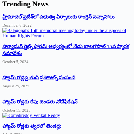
Trending News
‌హ్రిమాచల్‌ ‌ప్రదేశ్‌లో పభుత్వ ఏర్పాటుకు కాంగ్రెస్‌ ‌సన్నాహాలు
December 8, 2022
హ్యూమన్‌ రైట్స్‌ ఫోరమ్‌ ఆధ్వర్యంలో నేడు బాలగోపాల్‌ 15వ స్మారక
సమావేశం
October 5, 2024
హ్యామ్‌ రోడ్లపై తుది ప్రపోజల్స్‌ పంపండి
August 25, 2025
హ్యామ్‌ రోడ్లకు రేపు టెండరు నోటిఫికేషన్‌
October 15, 2025
హ్యామ్‌ రోడ్లకు త్వరలో టెండర్లు