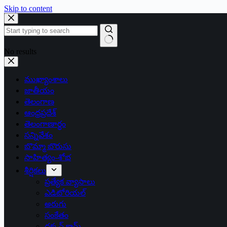
Skip to content
No results
ముఖ్యాంశాలు
జాతీయం
తెలంగాణ
ఆంధ్రప్రదేశ్
తెలంగాణార్థం
సన్నివేశం
బొమ్మా బొరుసు
సాహిత్యం-శోభ
శీర్షికలు
ప్రత్యేక వ్యాసాలు
ఎడిటోరియల్
అరుగు
సంకేతం
దక్కన్.కామ్