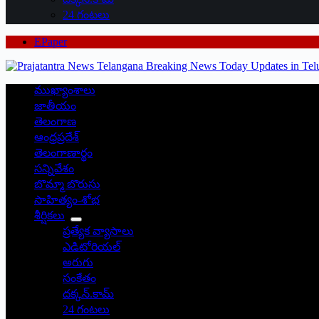
24 గంటలు
EPaper
ముఖ్యాంశాలు
జాతీయం
తెలంగాణ
ఆంధ్రప్రదేశ్
తెలంగాణార్థం
సన్నివేశం
బొమ్మా బొరుసు
సాహిత్యం-శోభ
శీర్షికలు
ప్రత్యేక వ్యాసాలు
ఎడిటోరియల్
అరుగు
సంకేతం
దక్కన్.కామ్
24 గంటలు