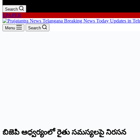
Search
EPAPER
Menu
Search
బిజెపి ఆధ్వర్యంలో రైతు సమస్యలపై నిరసన