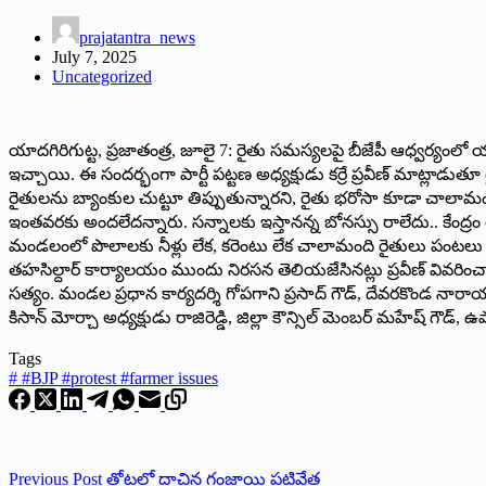
prajatantra_news
July 7, 2025
Uncategorized
యాదగిరిగుట్ట, ప్రజాతంత్ర, జూలై 7: రైతు సమస్యలపై బీజేపీ ఆధ్వర్యంలో
ఇచ్చాయి. ఈ సందర్భంగా పార్టీ పట్టణ అధ్యక్షుడు కర్రే ప్రవీణ్‌ మాట్లాడుత
రైతులను బ్యాంకుల చుట్టూ తిప్పుతున్నారని, రైతు భరోసా కూడా చాలా
ఇంతవరకు అందలేదన్నారు. సన్నాలకు ఇస్తానన్న బోనస్సు రాలేదు.. కేంద్ర
మండలంలో పొలాలకు నీళ్లు లేక, కరెంటు లేక చాలామంది రైతులు పంటలు వేయక
తహసిల్దార్‌ కార్యాలయం ముందు నిరసన తెలియజేసినట్లు ప్రవీణ్‌ వివరించారు. 
సత్యం. మండల ప్రధాన కార్యదర్శి గోపగాని ప్రసాద్‌ గౌడ్‌, దేవరకొండ నారాయ
కిసాన్‌ మోర్చా అధ్యక్షుడు రాజిరెడ్డి, జిల్లా కౌన్సిల్‌ మెంబర్‌ మహేష్‌ గౌడ
Tags
#
#BJP #protest #farmer issues
Previous
Post
తోటలో దాచిన గంజాయి పట్టివేత