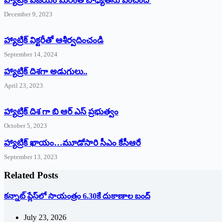
హ్యాట్రిక్ విజయం మరింత బాధ్యతను పెంచింది
December 9, 2023
హ్యాట్రిక్‌ ‌విక్టరీతో ఆశీర్వదించండి
September 14, 2024
‌హ్యాట్రిక్‌ ‌దిశగా అడుగులు..
April 23, 2023
హ్యాట్రిక్ దిశ గా బి ఆర్ ఎస్ ప్రభుత్వం
October 5, 2023
హ్యాట్రిక్‌ ‌ఖాయం…మూడోసారి సీఎం కేసీఆరే
September 13, 2023
Related Posts
క‌న్నాట్ ప్లేస్‌లో సాయంత్రం 6.30కే దుకాణాల బంద్‌
July 23, 2026