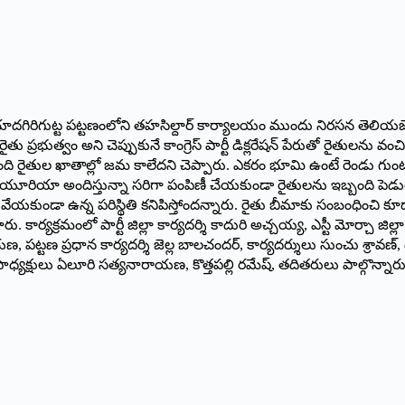
 యాదగిరిగుట్ట పట్టణంలోని తహసిల్దార్‌ కార్యాలయం ముందు నిరసన తెలియజేశా
ూ రైతు ప్రభుత్వం అని చెప్పుకునే కాంగ్రెస్‌ పార్టీ డిక్లరేషన్‌ పేరుతో రై
మంది రైతుల ఖాతాల్లో జమ కాలేదని చెప్పారు. ఎకరం భూమి ఉంటే రెండు గ
ం యూరియా అందిస్తున్నా సరిగా పంపిణీ చేయకుండా రైతులను ఇబ్బంది పెడుత
ుండా ఉన్న పరిస్థితి కనిపిస్తోందన్నారు. రైతు బీమాకు సంబంధించి కూడా 
కార్యక్రమంలో పార్టీ జిల్లా కార్యదర్శి కాదురి అచ్చయ్య, ఎస్టీ మోర్చా జిల్ల
ణ, పట్టణ ప్రధాన కార్యదర్శి జెల్ల బాలచందర్‌, కార్యదర్శులు సుంచు శ్రావణ్
్‌, ఉపాధ్యక్షులు ఏలూరి సత్యనారాయణ, కొత్తపల్లి రమేష్‌, తదితరులు పాల్గొన్నారు