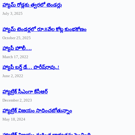
హ్యామ్‌ రోడ్లకు త్వరలో టెండర్లు
July 3, 2025
హ్యామ్‌ ‌టెండర్లలో రూ.8వేల కోట్ల కుంభకోణం
October 25, 2025
హ్యాపీ హొలీ….
March 17, 2022
హ్యాపీ బర్త్ ‌డే… హరీష్‌రావు..!
June 2, 2022
హ్యాట్రిక్‌ ‌సీఎంగా కేసీఆర్‌
December 2, 2023
హ్యాట్రిక్‌ విజయం సాధించబోతున్నాం
May 18, 2024