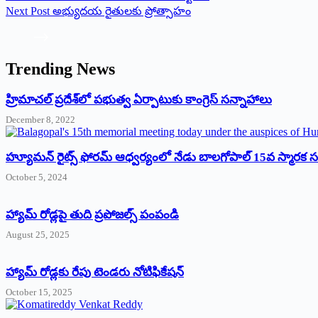
Next
Post
అభ్యుదయ రైతులకు ప్రోత్సాహం
Trending News
‌హ్రిమాచల్‌ ‌ప్రదేశ్‌లో పభుత్వ ఏర్పాటుకు కాంగ్రెస్‌ ‌సన్నాహాలు
December 8, 2022
హ్యూమన్‌ రైట్స్‌ ఫోరమ్‌ ఆధ్వర్యంలో నేడు బాలగోపాల్‌ 15వ స్మారక
October 5, 2024
హ్యామ్‌ రోడ్లపై తుది ప్రపోజల్స్‌ పంపండి
August 25, 2025
హ్యామ్‌ రోడ్లకు రేపు టెండరు నోటిఫికేషన్‌
October 15, 2025