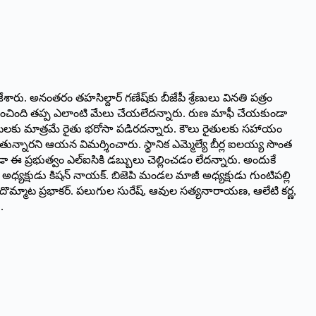
రు. అనంతరం తహసిల్దార్‌ గణేష్‌కు బీజేపీ శ్రేణులు వినతి పత్రం
తులను వంచించింది తప్ప ఎలాంటి మేలు చేయలేదన్నారు. రుణ మాఫీ చేయకుండా
ుంటలకు మాత్రమే రైతు భరోసా పడిరదన్నారు. కౌలు రైతులకు సహాయం
ున్నారని ఆయన విమర్శించారు. స్థానిక ఎమ్మెల్యే బీర్ల ఐలయ్య సొంత
ఈ ప్రభుత్వం ఎల్‌ఐసికి డబ్బులు చెల్లించడం లేదన్నారు. అందుకే
ా అధ్యక్షుడు కిషన్‌ నాయక్‌. బిజెపి మండల మాజీ అధ్యక్షుడు గుంటిపల్లి
‌, దొమ్మాట ప్రభాకర్‌. పలుగుల సురేష్‌, ఆవుల సత్యనారాయణ, ఆలేటి కర్ణ,
.