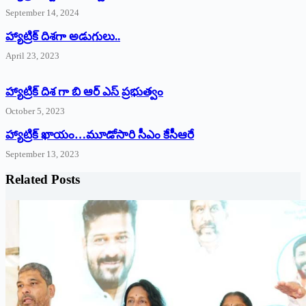
September 14, 2024
‌హ్యాట్రిక్‌ ‌దిశగా అడుగులు..
April 23, 2023
హ్యాట్రిక్ దిశ గా బి ఆర్ ఎస్ ప్రభుత్వం
October 5, 2023
హ్యాట్రిక్‌ ‌ఖాయం…మూడోసారి సీఎం కేసీఆరే
September 13, 2023
Related Posts