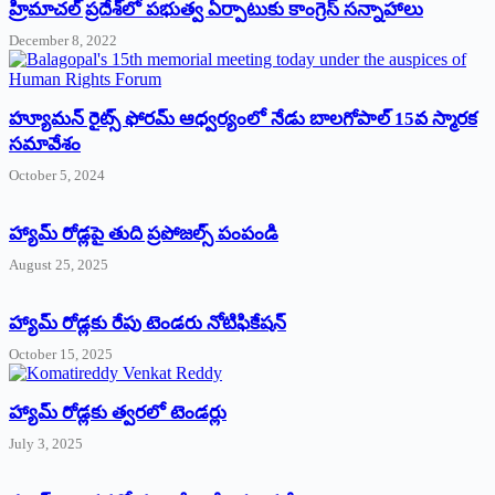
‌హ్రిమాచల్‌ ‌ప్రదేశ్‌లో పభుత్వ ఏర్పాటుకు కాంగ్రెస్‌ ‌సన్నాహాలు
December 8, 2022
హ్యూమన్‌ రైట్స్‌ ఫోరమ్‌ ఆధ్వర్యంలో నేడు బాలగోపాల్‌ 15వ స్మారక
సమావేశం
October 5, 2024
హ్యామ్‌ రోడ్లపై తుది ప్రపోజల్స్‌ పంపండి
August 25, 2025
హ్యామ్‌ రోడ్లకు రేపు టెండరు నోటిఫికేషన్‌
October 15, 2025
హ్యామ్‌ రోడ్లకు త్వరలో టెండర్లు
July 3, 2025