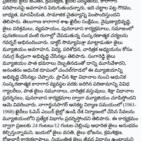
ప్రజలకు జైలు జీవితం, క్రమశిక్షణ, ఖైదీల పరిస్థితులు, కారాగార
పరిపాలనపై అవగాహన పెరుగుతుందన్నారు. ఇది చట్టాల పట్ల గౌరవం,
బాధ్యత, మానవీయత, సామాజిక చైతన్యాన్ని పెంపొందిస్తుందని
తెలిపారు. తెలంగాణ కారాగార శాఖ ఖైదీల సంక్షేమం, నైపుణ్యాభివృద్ధి,
జైలు పరిశ్రమలు, వ్యవసాయం, పునరావాస కార్యక్రమాలు, సమాజంలో
పునఃకలయిక వంటి రంగాల్లో చేపడుతున్న సంస్కరణాత్మక చర్యలను
గవర్నర్ అభినందించారు. డాక్టర్ సౌమ్యామిశ్రా మాట్లాడుతూ జైలు
మ్యూజియం అవగాహన, విద్య, పరిశోధన, చారిత్రక అధ్యయనం కోసం
సమగ్ర కేంద్రంగా అభివృద్ధి చేసినట్లు తెలిపారు. సంగారెడ్డి జైలు
మ్యూజియం పాత భవనాలు దెబ్బతినడంతో దాన్ని మూసివేశారని,
అనంతరం ఆధునిక రూపంలో చంచల్‌గూడలో ఈ మ్యూజియాన్ని
అభివృద్ధి చేసినట్లు చెప్పారు. ప్రాచీన శిక్షా విధానాల నుంచి ఆధునిక
సంస్కరణాత్మక కారాగార వ్యవస్థల వరకు జరిగిన పరిణామాన్ని వివిధ
గ్యాలరీలు, పాత జైలు నమూనాలు, చారిత్రక వస్తువులు, శిక్షా విధానాల
ప్రదర్శనలు, పునరావాస కార్యక్రమాల ద్వారా మ్యూజియం చూపిస్తోందని
ఆమె వివరించారు. నాగార్జునసాగర్ ఆనకట్ట నిర్మాణ సమయంలో (1961-
1968) ఖైదీలు ఓపెన్ ఎయిర్ జైల్లో ఉండి దేశ నిర్మాణంలో చేసిన సేవలను
మ్యూజియంలోని ప్రత్యేక విభాగం ప్రదర్శిస్తోందని తెలిపారు. ఈ కార్యక్రమం
ద్వారా ప్రజలకు 24 గంటలు/12 గంటల చెల్లింపు ఆధారిత జైలు అనుభవం
కల్పిస్తున్నామని, ఇందులో జైలు వసతి, జైలు భోజనం, క్రమశిక్షణ,
రోజువారీ కార్యకలాపాలు, నియంత్రిత జైలు జీవన విధానం ఉంటాయని