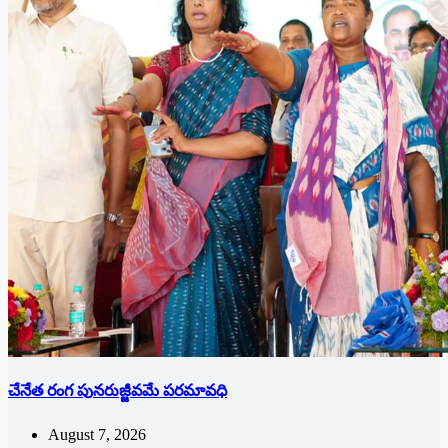
చేనేత రంగ పునరుజ్జీవమే పరమావధి
August 7, 2026