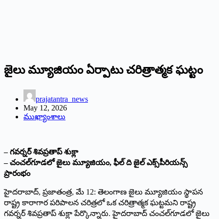
జైలు మ్యూజియం ఏర్పాటు చరిత్రాత్మక ఘట్టం
prajatantra_news
May 12, 2026
ముఖ్యాంశాలు
– గవర్నర్ శివప్రతాప్ శుక్లా
– చంచల్‌గూడలో జైలు మ్యూజియం, ఫీల్ ది జైల్ ఎక్స్‌పీరియన్స్
ప్రారంభం
హైదరాబాద్, ప్రజాతంత్ర, మే 12: తెలంగాణ జైలు మ్యూజియం స్థాపన
రాష్ట్ర కారాగార పరిపాలన చరిత్రలో ఒక చరిత్రాత్మక ఘట్టమని రాష్ట్ర
గవర్నర్ శివప్రతాప్ శుక్లా పేర్కొన్నారు. హైదరాబాద్ చంచల్‌గూడలో జైలు