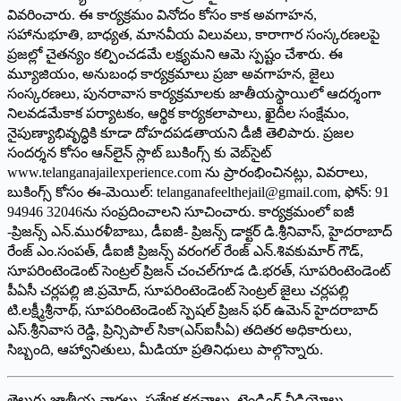
వివరించారు. ఈ కార్యక్రమం వినోదం కోసం కాక అవగాహన,
సహానుభూతి, బాధ్యత, మానవీయ విలువలు, కారాగార సంస్కరణలపై
ప్రజల్లో చైతన్యం కల్పించడమే లక్ష్యమని ఆమె స్పష్టం చేశారు. ఈ
మ్యూజియం, అనుబంధ కార్యక్రమాలు ప్రజా అవగాహన, జైలు
సంస్కరణలు, పునరావాస కార్యక్రమాలకు జాతీయస్థాయిలో ఆదర్శంగా
నిలవడమేకాక పర్యాటకం, ఆర్థిక కార్యకలాపాలు, ఖైదీల సంక్షేమం,
నైపుణ్యాభివృద్ధికి కూడా దోహదపడతాయని డీజీ తెలిపారు. ప్రజల
సందర్శన కోసం ఆన్‌లైన్ స్లాట్ బుకింగ్స్ కు వెబ్‌సైట్
www.telanganajailexperience.com ను ప్రారంభించినట్లు, వివరాలు,
బుకింగ్స్ కోసం ఈ-మెయిల్: telanganafeelthejail@gmail.com, ఫోన్: 91
94946 32046ను సంప్రదించాలని సూచించారు. కార్యక్రమంలో ఐజీ
-ప్రిజన్స్ ఎన్.మురళీబాబు, డీఐజీ- ప్రిజన్స్ డాక్టర్ డి.శ్రీనివాస్, హైదరాబాద్
రేంజ్ ఎం.సంపత్, డీఐజీ ప్రిజన్స్ వరంగల్ రేంజ్ ఎన్.శివకుమార్ గౌడ్,
సూపరింటెండెంట్ సెంట్రల్ ప్రిజన్ చంచల్‌గూడ డి.భరత్, సూపరింటెండెంట్
పీఏసీ చర్లపల్లి జి.ప్రమోద్, సూపరింటెండెంట్ సెంట్రల్ జైలు చర్లపల్లి
టి.లక్ష్మీశ్రీనాథ్, సూపరింటెండెంట్ స్పెషల్ ప్రిజన్ ఫర్ ఉమెన్ హైదరాబాద్
ఎస్.శ్రీనివాస రెడ్డి, ప్రిన్సిపాల్ సికా(ఎస్‌ఐసీఏ) తదితర అధికారులు,
సిబ్బంది, ఆహ్వానితులు, మీడియా ప్రతినిధులు పాల్గొన్నారు.
తెలుగు జాతీయ వార్తలు, ప్రత్యేక కథనాలు, ట్రెండింగ్ వీడియోలు