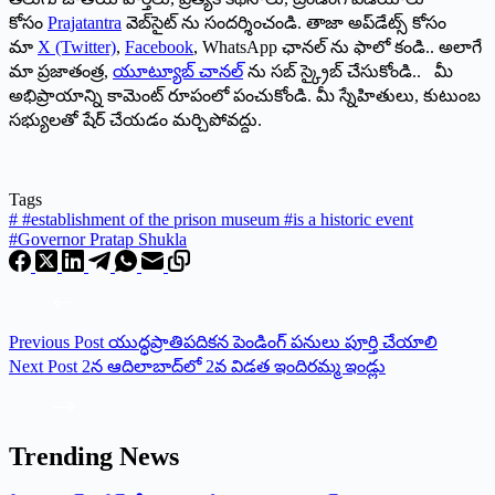
కోసం
Prajatantra
వెబ్‌సైట్ ను సందర్శించండి. తాజా అప్‌డేట్స్ కోసం
మా
X (Twitter)
,
Facebook
, WhatsApp ఛానల్ ను ఫాలో కండి.. అలాగే
మా ప్రజాతంత్ర,
యూట్యూబ్ చానల్
ను సబ్ స్క్రైబ్ చేసుకోండి.. మీ
అభిప్రాయాన్ని కామెంట్ రూపంలో పంచుకోండి. మీ స్నేహితులు, కుటుంబ
సభ్యులతో షేర్ చేయడం మర్చిపోవద్దు.
Tags
#
#establishment of the prison museum #is a historic event
#Governor Pratap Shukla
Previous
Post
యుద్ధప్రాతిపదికన పెండింగ్ పనులు పూర్తి చేయాలి
Next
Post
2న ఆదిలాబాద్‌లో 2వ విడత ఇందిరమ్మ ఇండ్లు
Trending News