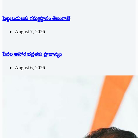
పెట్టుబడులకు గమ్యస్థానం తెలంగాణే
August 7, 2026
పేదల ఆహార భద్రతకు ప్రాధాన్యం
August 6, 2026