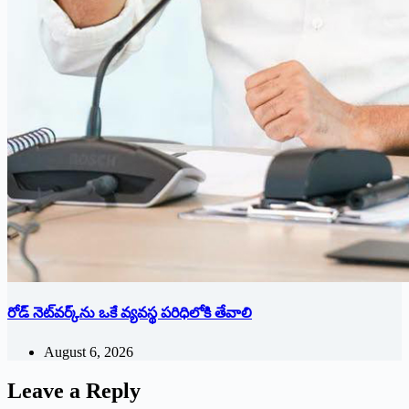
రోడ్ నెట్‌వర్క్‌ను ఒకే వ్య‌వ‌స్థ ప‌రిధిలోకి తేవాలి
August 6, 2026
Leave a Reply