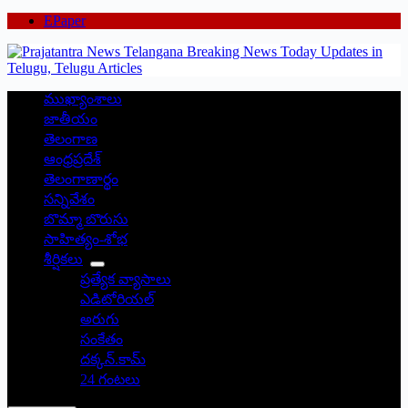
EPaper
ముఖ్యాంశాలు
జాతీయం
తెలంగాణ
ఆంధ్రప్రదేశ్
తెలంగాణార్థం
సన్నివేశం
బొమ్మా బొరుసు
సాహిత్యం-శోభ
శీర్షికలు
ప్రత్యేక వ్యాసాలు
ఎడిటోరియల్
అరుగు
సంకేతం
దక్కన్.కామ్
24 గంటలు