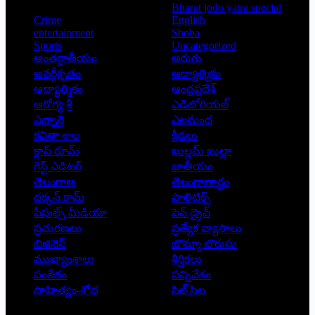
Bharat jodo yatra special
Crime
English
entertainment
Shoba
Sports
Uncategorized
అంతర్జాతీయం
అరుగు
అవర్గీకృతం
ఆద్యాత్మికం
ఆధ్యాత్మికం
ఆంధ్రప్రదేశ్
ఆరోగ్య శ్రీ
ఎడిటోరియల్
ఎన్నారై
ఎలమంద
కవితా శాల
క్రీడలు
క్లాస్ రూమ్
ఖుల్లమ్ ఖుల్లా
గెస్ట్ ఎడిటర్
జాతీయం
తెలంగాణ
తెలంగాణార్థం
దక్కన్.కామ్
పాలిటిక్స్
పీపుల్స్ ‌మీడియా
పెన్ డ్రైవ్
ప్రచురణలు
ప్రత్యేక వ్యాసాలు
బిజినెస్
బొమ్మా బొరుసు
ముఖ్యాంశాలు
శీర్షికలు
సంకేతం
సన్నివేశం
సాహిత్యం-శోభ
సిల్ సిల
Copyright © 2026 - Prajatantra