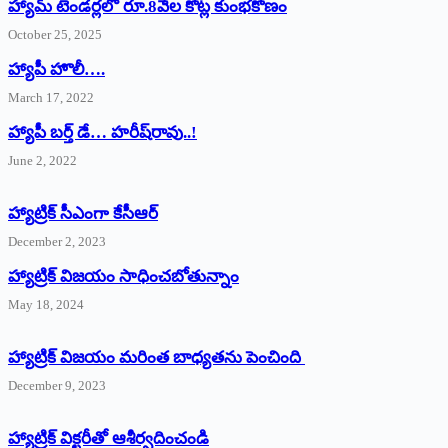
హ్యామ్‌ ‌టెండర్లలో రూ.8వేల కోట్ల కుంభకోణం
October 25, 2025
హ్యాపీ హొలీ….
March 17, 2022
హ్యాపీ బర్త్ ‌డే… హరీష్‌రావు..!
June 2, 2022
హ్యాట్రిక్‌ ‌సీఎంగా కేసీఆర్‌
December 2, 2023
హ్యాట్రిక్‌ విజయం సాధించబోతున్నాం
May 18, 2024
హ్యాట్రిక్ విజయం మరింత బాధ్యతను పెంచింది
December 9, 2023
హ్యాట్రిక్‌ ‌విక్టరీతో ఆశీర్వదించండి