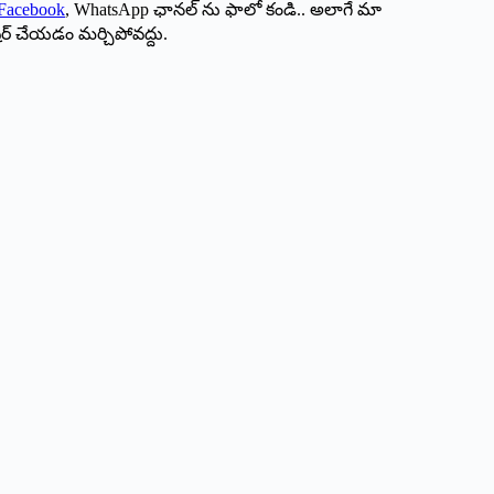
Facebook
, WhatsApp ఛానల్ ను ఫాలో కండి.. అలాగే మా
ేర్ చేయడం మర్చిపోవద్దు.