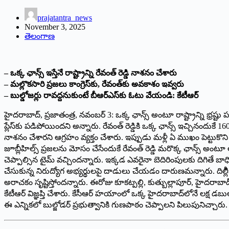
prajatantra_news
November 3, 2025
తెలంగాణ
– ఒక్క ఛాన్స్‌ ఇస్తేనే రాష్ట్రాన్ని రేవంత్‌ రెడ్డి నాశనం చేశారు
– మల్లొకసారి ప్రజలు కాంగ్రెస్‌కు, రేవంత్‌కు అవకాశం ఇవ్వరు
– బుల్డోజర్లు రావద్దనుకుంటే బీఆర్‌ఎస్‌కు ఓటు వేయండి: కేటీఆర్‌
హైదరాబాద్‌, ప్రజాతంత్ర, నవంబర్‌ 3: ఒక్క ఛాన్స్‌ అంటూ రాష్ట్రాన్ని భ్రష్టు పట్
ప్లేస్‌కు పడిపోయిందని అన్నారు. రేవంత్‌ రెడ్డికి ఒక్క ఛాన్స్‌ ఇచ్చినందుకే 1
నాశనం చేశారని ఆగ్రహం వ్యక్తం చేశారు. ఇప్పుడు మళ్లీ ఏ ముఖం పెట్టుకొన
జూబ్లీహిల్స్‌ ప్రజలను మోసం చేసేందుకే రేవంత్‌ రెడ్డి మరొక్క ఛాన్స్‌ అంటూ 
చెప్పాల్సిన టైమ్‌ వచ్చిందన్నారు. ఇక్కడ ఎవరైనా బెదిరింపులకు దిగితే 
చేసుకున్న నిరుద్యోగ అభ్యర్థులపై దాడులు చేయడం దారుణమన్నారు. దిల్లీికి 
అరాచకం సృష్టిస్తోందన్నారు. ఈరోజు కూకట్పల్లి, కుత్బుల్లాపూర్‌, హైదరాబాద
కేటీఆర్‌ విజ్ఞప్తి చేశారు. కేసీఆర్‌ హయాంలో ఒక్క హైదరాబాద్‌లోనే లక్ష డబుల్
ఈ ఎన్నికలో బుల్జోడర్‌ ప్రభుత్వానికి గుణపాఠం చెప్పాలని పిలుపునిచ్చారు.