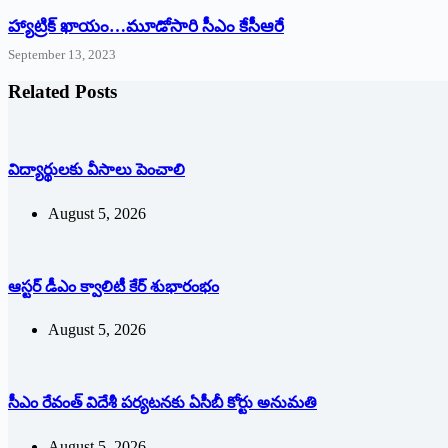
హ్యాట్రిక్‌ ‌ఖాయం…మూడోసారి సీఎం కేసీఆరే
September 13, 2023
Related Posts
విద్యార్థులకు వీసాలు పెంచాలి
August 5, 2026
ఆస్టర్ డీఎం క్వాలిటీ కేర్ శుభారంభం
August 5, 2026
సీఎం రేవంత్ విదేశీ పర్యటనకు ఏసీబీ కోర్టు అనుమతి
August 5, 2026