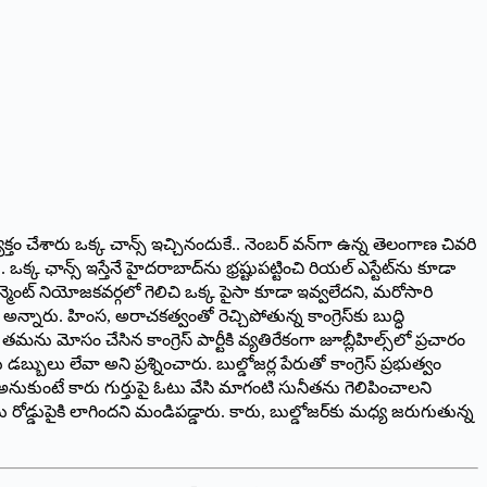
హం వ్యక్తం చేశారు ఒక్క చాన్స్‌ ఇచ్చినందుకే.. నెంబర్‌ వన్‌గా ఉన్న తెలంగాణ చివరి
క్క ఛాన్స్‌ ఇస్తేనే హైదరాబాద్‌ను భ్రష్టుపట్టించి రియల్‌ ఎస్టేట్‌ను కూడా
న్మెంట్‌ నియోజకవర్గలో గెలిచి ఒక్క పైసా కూడా ఇవ్వలేదని, మరోసారి
‌ అన్నారు. హింస, అరాచకత్వంతో రెచ్చిపోతున్న కాంగ్రెస్‌కు బుద్ధి
 మోసం చేసిన కాంగ్రెస్‌ పార్టీకి వ్యతిరేకంగా జూబ్లీహిల్స్‌లో ప్రచారం
లు లేవా అని ప్రశ్నించారు. బుల్డోజర్ల పేరుతో కాంగ్రెస్‌ ప్రభుత్వం
ద్దు అనుకుంటే కారు గుర్తుపై ఓటు వేసి మాగంటి సునీతను గెలిపించాలని
్రజలను రోడ్డుపైకి లాగిందని మండిపడ్డారు. కారు, బుల్డోజర్‌కు మధ్య జరుగుతున్న