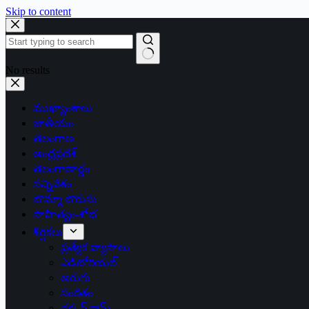
Skip to content
No results
ముఖ్యాంశాలు
జాతీయం
తెలంగాణ
ఆంధ్రప్రదేశ్
తెలంగాణార్థం
సన్నివేశం
బొమ్మా బొరుసు
సాహిత్యం-శోభ
శీర్షికలు
ప్రత్యేక వ్యాసాలు
ఎడిటోరియల్
అరుగు
సంకేతం
దక్కన్.కామ్