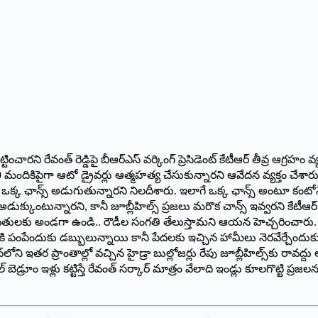
టించారని రేవంత్‌ రెడ్డిపై బీఆర్‌ఎస్‌ వర్కింగ్‌ ప్రెసిడెంట్‌ కేటీఆర్‌ తీవ్ర ఆగ్ర
60 మందికిపైగా ఆటో డ్రైవర్లు ఆత్మహత్య చేసుకున్నారని ఆవేదన వ్యక్తం చేశారు. ఒ
ి ఒక్క ఛాన్స్‌ అడుగుతున్నారని నిలదీశారు. ఇలాగే ఒక్క ఛాన్స్‌ అంటూ కంటో
అడుక్కుంటున్నారని, కానీ జూబ్లీహిల్స్‌ ప్రజలు మరొక చాన్స్‌ ఇవ్వరని కేటీఆర్
బాధితులకు అండగా ఉండి.. రౌడీల సంగతి తేలుస్తామని ఆయన హెచ్చరించారు. తమను
పంపేందుకు డబ్బులున్నాయి కానీ పేదలకు ఇచ్చిన హామీలు నెరవేర్చేందుకు డబ్బు
్‌లోని ఇతర ప్రాంతాల్లో వచ్చిన హైడ్రా బుల్లోజర్లు రేపు జూబ్లీహిల్స్‌కు రావ
‌ బెడ్రూం ఇళ్లు కట్టిస్తే రేవంత్‌ సర్కార్‌ మాత్రం వేలాది ఇండ్లు కూలగొట్టి ప