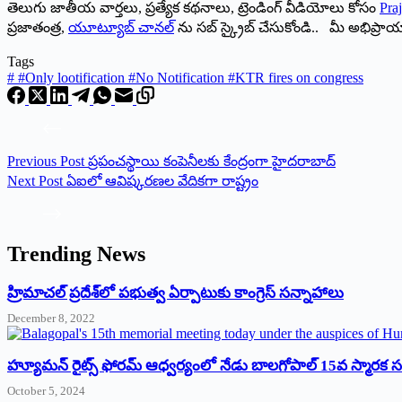
తెలుగు జాతీయ వార్తలు, ప్రత్యేక కథనాలు, ట్రెండింగ్ వీడియోలు కోసం
Praj
ప్రజాతంత్ర,
యూట్యూబ్ చానల్
ను సబ్ స్క్రైబ్ చేసుకోండి.. మీ అభిప్ర
Tags
#
#Only lootification #No Notification #KTR fires on congress
Previous
Post
ప్రపంచస్థాయి కంపెనీలకు కేంద్రంగా హైదరాబాద్‌
Next
Post
ఏఐలో ఆవిష్కరణల వేదికగా రాష్ట్రం
Trending News
‌హ్రిమాచల్‌ ‌ప్రదేశ్‌లో పభుత్వ ఏర్పాటుకు కాంగ్రెస్‌ ‌సన్నాహాలు
December 8, 2022
హ్యూమన్‌ రైట్స్‌ ఫోరమ్‌ ఆధ్వర్యంలో నేడు బాలగోపాల్‌ 15వ స్మారక
October 5, 2024