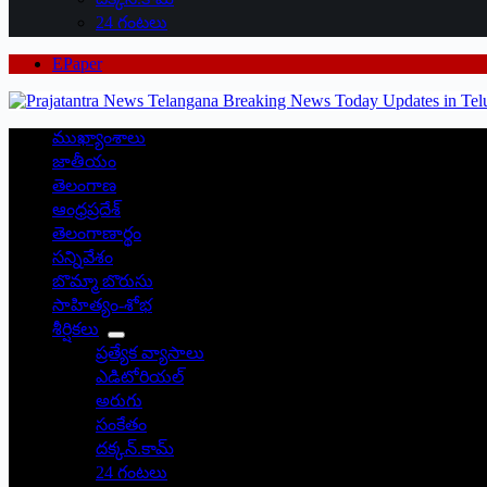
24 గంటలు
EPaper
ముఖ్యాంశాలు
జాతీయం
తెలంగాణ
ఆంధ్రప్రదేశ్
తెలంగాణార్థం
సన్నివేశం
బొమ్మా బొరుసు
సాహిత్యం-శోభ
శీర్షికలు
ప్రత్యేక వ్యాసాలు
ఎడిటోరియల్
అరుగు
సంకేతం
దక్కన్.కామ్
24 గంటలు