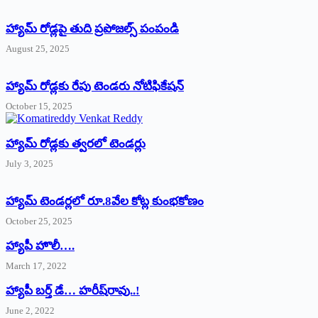
హ్యామ్‌ రోడ్లపై తుది ప్రపోజల్స్‌ పంపండి
August 25, 2025
హ్యామ్‌ రోడ్లకు రేపు టెండరు నోటిఫికేషన్‌
October 15, 2025
హ్యామ్‌ రోడ్లకు త్వరలో టెండర్లు
July 3, 2025
హ్యామ్‌ ‌టెండర్లలో రూ.8వేల కోట్ల కుంభకోణం
October 25, 2025
హ్యాపీ హొలీ….
March 17, 2022
హ్యాపీ బర్త్ ‌డే… హరీష్‌రావు..!
June 2, 2022