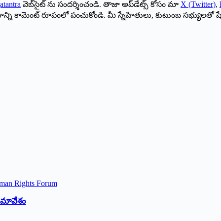
atantra
వెబ్‌సైట్ ను సందర్శించండి. తాజా అప్‌డేట్స్ కోసం మా
X (Twitter)
,
ాయాన్ని కామెంట్ రూపంలో పంచుకోండి. మీ స్నేహితులు, కుటుంబ సభ్యులతో ష
 సమావేశం