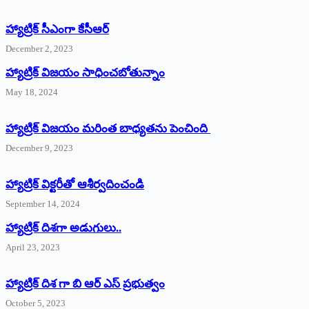
హ్యాట్రిక్‌ ‌సీఎంగా కేసీఆర్‌
December 2, 2023
హ్యాట్రిక్‌ విజయం సాధించబోతున్నాం
May 18, 2024
హ్యాట్రిక్ విజయం మరింత బాధ్యతను పెంచింది
December 9, 2023
హ్యాట్రిక్‌ ‌విక్టరీతో ఆశీర్వదించండి
September 14, 2024
‌హ్యాట్రిక్‌ ‌దిశగా అడుగులు..
April 23, 2023
హ్యాట్రిక్ దిశ గా బి ఆర్ ఎస్ ప్రభుత్వం
October 5, 2023