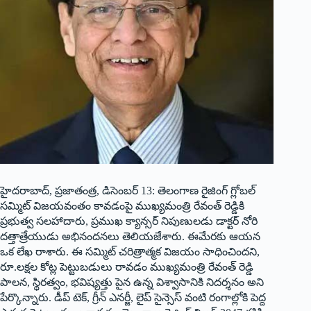
హైదరాబాద్‌, ప్రజాతంత్ర, డిసెంబర్‌ 13: తెలంగాణ రైజింగ్‌ గ్లోబల్‌
సమ్మిట్‌ విజయవంతం కావడంపై ముఖ్యమంత్రి రేవంత్‌ రెడ్డికి
ప్రభుత్వ సలహాదారు, ప్రముఖ క్యాన్సర్‌ నిపుణులడు డాక్టర్‌ నోరి
దత్తాత్రేయుడు అభినందనలు తెలియజేశారు. ఈమేరకు ఆయన
ఒక లేఖ రాశారు. ఈ సమ్మిట్‌ చరిత్రాత్మక విజయం సాధించిందని,
రూ.లక్షల కోట్ల పెట్టుబడులు రావడం ముఖ్యమంత్రి రేవంత్‌ రెడ్డి
పాలన, స్థిరత్వం, భవిష్యత్తు పైన ఉన్న విశ్వాసానికి నిదర్శనం అని
పేర్కొన్నారు. డీప్‌ టెక్‌, గ్రీన్‌ ఎనర్జీ, లైప్‌ సైన్సెస్‌ వంటి రంగాల్లోకి పెద్ద