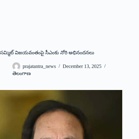
సమ్మిట్‌ విజయవంతంపై సీఎంకు నోరి అభినందనలు
prajatantra_news
December 13, 2025
తెలంగాణ