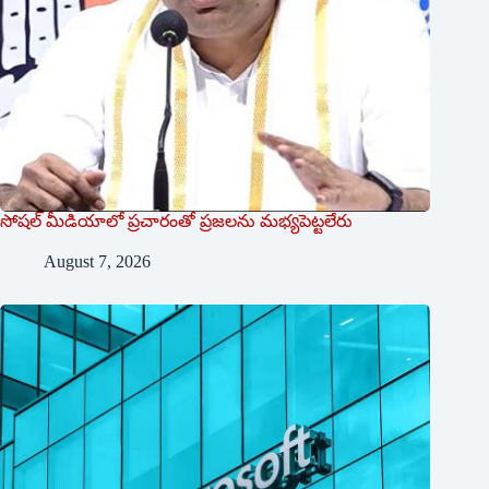
సోషల్‌ ‌మీడియాలో ప్రచారంతో ప్రజలను మభ్యపెట్టలేరు
August 7, 2026