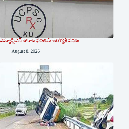
ఎమ్మార్పీఎస్ పోరాట ఫలితమే ఆరోగ్యశ్రీ పథకం
August 8, 2026