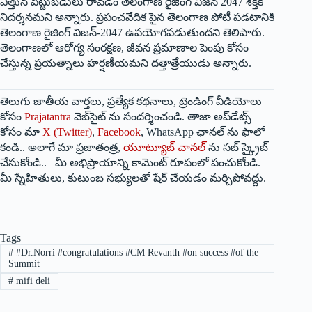
ఎత్తున పెట్టుబడులు రావడం తెలంగాణ రైజింగ్‌ విజన్‌ 2047 శక్తికి
నిదర్శనమని అన్నారు. ప్రపంచవేదిక పైన తెలంగాణ పోటీ పడటానికి
తెలంగాణ రైజింగ్‌ విజన్‌-2047 ఉపయోగపడుతుందని తెలిపారు.
తెలంగాణలో ఆరోగ్య సంరక్షణ, జీవన ప్రమాణాల పెంపు కోసం
చేస్తున్న ప్రయత్నాలు హర్షణీయమని దత్తాత్రేయుడు అన్నారు.
తెలుగు జాతీయ వార్తలు, ప్రత్యేక కథనాలు, ట్రెండింగ్ వీడియోలు
కోసం
Prajatantra
వెబ్‌సైట్ ను సందర్శించండి. తాజా అప్‌డేట్స్
కోసం మా
X (Twitter)
,
Facebook
, WhatsApp ఛానల్ ను ఫాలో
కండి.. అలాగే మా ప్రజాతంత్ర,
యూట్యూబ్ చానల్
ను సబ్ స్క్రైబ్
చేసుకోండి.. మీ అభిప్రాయాన్ని కామెంట్ రూపంలో పంచుకోండి.
మీ స్నేహితులు, కుటుంబ సభ్యులతో షేర్ చేయడం మర్చిపోవద్దు.
Tags
#
#Dr.Norri #congratulations #CM Revanth #on success #of the
Summit
#
mifi deli