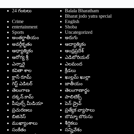
24 గంటలు
Balala Bharatham
Bharat jodo yatra special
Crime
English
entertainment
Shoba
Sports
Uncategorized
అంతర్జాతీయం
అరుగు
అవర్గీకృతం
ఆద్యాత్మికం
ఆధ్యాత్మికం
ఆంధ్రప్రదేశ్
ఆరోగ్య శ్రీ
ఎడిటోరియల్
ఎన్నారై
ఎలమంద
కవితా శాల
క్రీడలు
క్లాస్ రూమ్
ఖుల్లమ్ ఖుల్లా
గెస్ట్ ఎడిటర్
జాతీయం
తెలంగాణ
తెలంగాణార్థం
దక్కన్.కామ్
పాలిటిక్స్
పీపుల్స్ ‌మీడియా
పెన్ డ్రైవ్
ప్రచురణలు
ప్రత్యేక వ్యాసాలు
బిజినెస్
బొమ్మా బొరుసు
ముఖ్యాంశాలు
శీర్షికలు
సంకేతం
సన్నివేశం