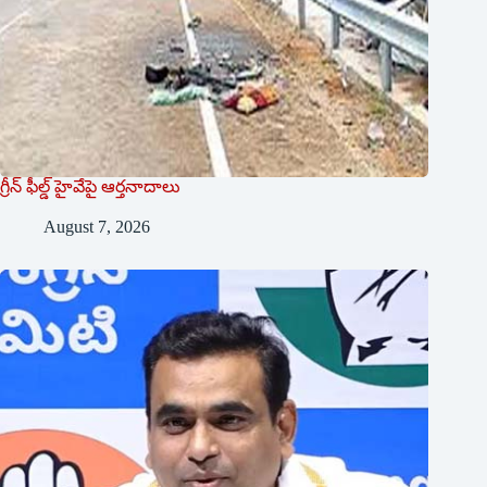
గ్రీన్ ఫీల్డ్ హైవేపై ఆర్తనాదాలు
August 7, 2026