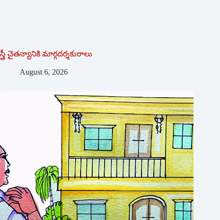
స్త్రీ చైతన్యానికి మార్గదర్శకురాలు
August 6, 2026