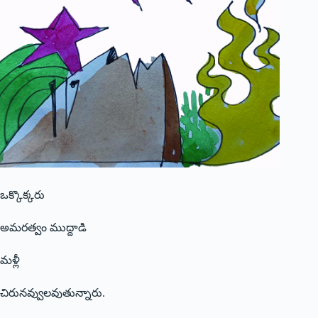
ఒక్కొక్కరు
అమరత్వం ముద్దాడి
మళ్లీ
చిరునవ్వులవుతున్నారు.