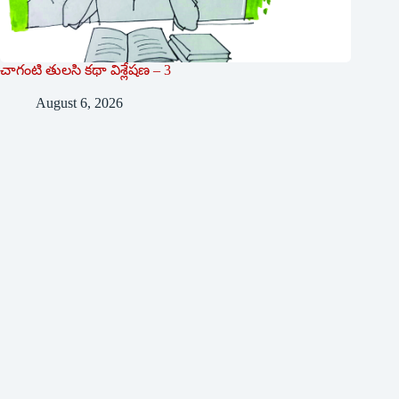
చాగంటి తులసి కథా విశ్లేషణ – 3
August 6, 2026