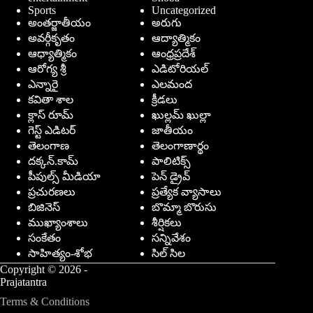
Sports
Uncategorized
అంతర్జాతీయం
అరుగు
అవర్గీకృతం
ఆద్యాత్మికం
ఆధ్యాత్మికం
ఆంధ్రప్రదేశ్
ఆరోగ్య శ్రీ
ఎడిటోరియల్
ఎన్నారై
ఎలమంద
కవితా శాల
క్రీడలు
క్లాస్ రూమ్
ఖుల్లమ్ ఖుల్లా
గెస్ట్ ఎడిటర్
జాతీయం
తెలంగాణ
తెలంగాణార్థం
దక్కన్.కామ్
పాలిటిక్స్
పీపుల్స్ ‌మీడియా
పెన్ డ్రైవ్
ప్రచురణలు
ప్రత్యేక వ్యాసాలు
బిజినెస్
బొమ్మా బొరుసు
ముఖ్యాంశాలు
శీర్షికలు
సంకేతం
సన్నివేశం
సాహిత్యం-శోభ
సిల్ సిల
Copyright © 2026 -
Prajatantra
Terms & Conditions