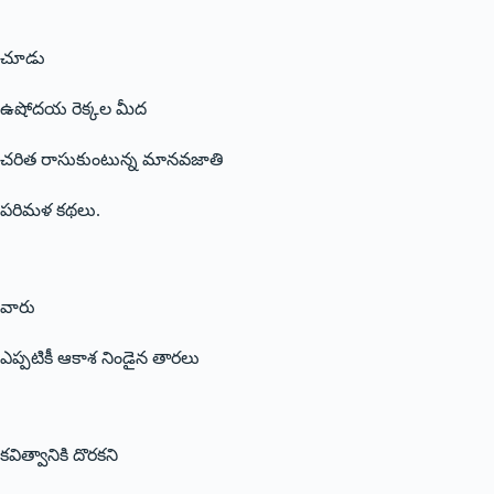
చూడు
ఉషోదయ రెక్కల మీద
చరిత రాసుకుంటున్న మానవజాతి
పరిమళ కథలు.
వారు
ఎప్పటికీ ఆకాశ నిండైన తారలు
కవిత్వానికి దొరకని