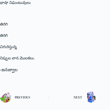
భాషా నిఘంటువులు
తిరిగి
తిరిగి
చిగురిస్తున్న
నిప్పుల వాన మొలకలు.
-జనజ్వాల
PREVIOUS
NEXT