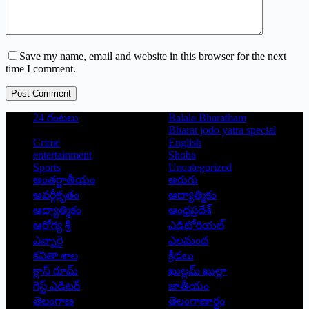
Save my name, email and website in this browser for the next
time I comment.
Post Comment
24 గంటలు
Balala Bharatham
Bharat jodo yatra special
Crime
English
entertainment
Shoba
Sports
Uncategorized
అంతర్జాతీయం
అరుగు
అవర్గీకృతం
ఆద్యాత్మికం
ఆధ్యాత్మికం
ఆంధ్రప్రదేశ్
ఆరోగ్య శ్రీ
ఎడిటోరియల్
ఎన్నారై
ఎలమంద
కవితా శాల
క్రీడలు
క్లాస్ రూమ్
ఖుల్లమ్ ఖుల్లా
గెస్ట్ ఎడిటర్
జాతీయం
తెలంగాణ
తెలంగాణార్థం