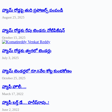
హ్యామ్‌ రోడ్లపై తుది ప్రపోజల్స్‌ పంపండి
August 25, 2025
హ్యామ్‌ రోడ్లకు రేపు టెండరు నోటిఫికేషన్‌
October 15, 2025
హ్యామ్‌ రోడ్లకు త్వరలో టెండర్లు
July 3, 2025
హ్యామ్‌ ‌టెండర్లలో రూ.8వేల కోట్ల కుంభకోణం
October 25, 2025
హ్యాపీ హొలీ….
March 17, 2022
హ్యాపీ బర్త్ ‌డే… హరీష్‌రావు..!
June 2, 2022