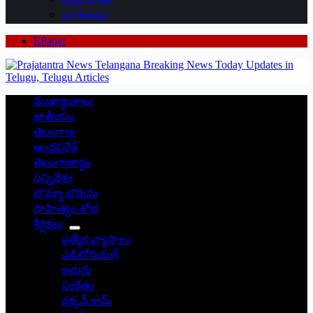
24 గంటలు
EPaper
ముఖ్యాంశాలు
జాతీయం
తెలంగాణ
ఆంధ్రప్రదేశ్
తెలంగాణార్థం
సన్నివేశం
బొమ్మా బొరుసు
సాహిత్యం-శోభ
శీర్షికలు
ప్రత్యేక వ్యాసాలు
ఎడిటోరియల్
అరుగు
సంకేతం
దక్కన్.కామ్