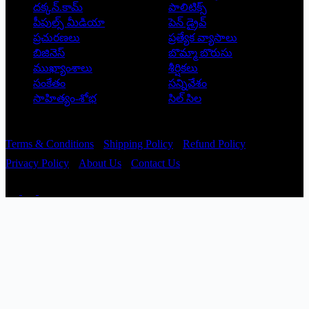
దక్కన్.కామ్
పాలిటిక్స్
పీపుల్స్ ‌మీడియా
పెన్ డ్రైవ్
ప్రచురణలు
ప్రత్యేక వ్యాసాలు
బిజినెస్
బొమ్మా బొరుసు
ముఖ్యాంశాలు
శీర్షికలు
సంకేతం
సన్నివేశం
సాహిత్యం-శోభ
సిల్ సిల
Copyright © 2026 - Prajatantra
Terms & Conditions
Shipping Policy
Refund Policy
Privacy Policy
About Us
Contact Us