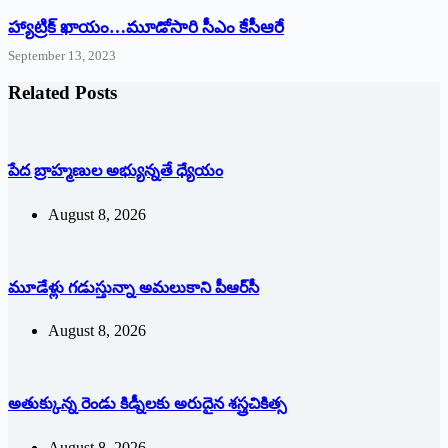
హ్యాట్రిక్‌ ‌ఖాయం…మూడోసారి సీఎం కేసీఆరే
September 13, 2023
Related Posts
పేద బ్రాహ్మణుల అభ్యున్నతే ధ్యేయం
August 8, 2026
మూడేళ్లు గ‌డుస్తున్నా అమ‌లుకాని పీఆర్‌సీ
August 8, 2026
అతుక్కున్న రెండు కిడ్నీలకు అరుదైన శస్త్రచికిత్స
August 8, 2026