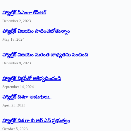
హ్యాట్రిక్‌ ‌సీఎంగా కేసీఆర్‌
December 2, 2023
హ్యాట్రిక్‌ విజయం సాధించబోతున్నాం
May 18, 2024
హ్యాట్రిక్ విజయం మరింత బాధ్యతను పెంచింది
December 9, 2023
హ్యాట్రిక్‌ ‌విక్టరీతో ఆశీర్వదించండి
September 14, 2024
‌హ్యాట్రిక్‌ ‌దిశగా అడుగులు..
April 23, 2023
హ్యాట్రిక్ దిశ గా బి ఆర్ ఎస్ ప్రభుత్వం
October 5, 2023