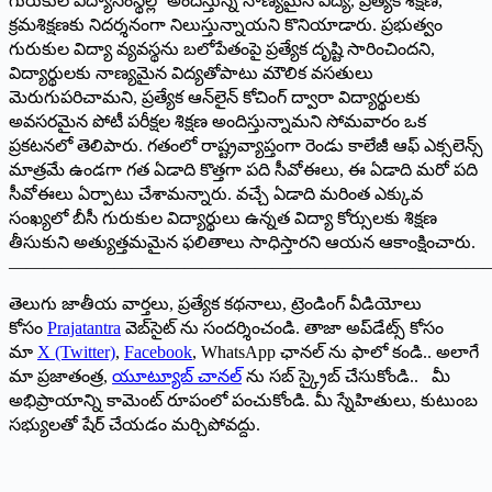
గురుకుల విద్యాసంస్థల్లో అందిస్తున్న నాణ్యమైన విద్య, ప్రత్యేక శిక్షణ,
క్రమశిక్షణకు నిదర్శనంగా నిలుస్తున్నాయని కొనియాడారు. ప్రభుత్వం
గురుకుల విద్యా వ్యవస్థను బలోపేతంపై ప్రత్యేక దృష్టి సారించిందని,
విద్యార్థులకు నాణ్యమైన విద్యతోపాటు మౌలిక వసతులు
మెరుగుపరిచామని, ప్రత్యేక ఆన్‌లైన్ కోచింగ్ ద్వారా విద్యార్థులకు
అవసరమైన పోటీ పరీక్షల శిక్షణ అందిస్తున్నామని సోమవారం ఒక
ప్రకటనలో తెలిపారు. గతంలో రాష్ట్రవ్యాప్తంగా రెండు కాలేజీ ఆఫ్ ఎక్సలెన్స్
మాత్రమే ఉండగా గత ఏడాది కొత్తగా పది సీవోఈలు, ఈ ఏడాది మరో పది
సీవోఈలు ఏర్పాటు చేశామన్నారు. వచ్చే ఏడాది మరింత ఎక్కువ
సంఖ్యలో బీసీ గురుకుల విద్యార్థులు ఉన్నత విద్యా కోర్సులకు శిక్షణ
తీసుకుని అత్యుత్తమమైన ఫలితాలు సాధిస్తారని ఆయన ఆకాంక్షించారు.
———————————————————————————
తెలుగు జాతీయ వార్తలు, ప్రత్యేక కథనాలు, ట్రెండింగ్ వీడియోలు
కోసం
Prajatantra
వెబ్‌సైట్ ను సందర్శించండి. తాజా అప్‌డేట్స్ కోసం
మా
X (Twitter)
,
Facebook
, WhatsApp ఛానల్ ను ఫాలో కండి.. అలాగే
మా ప్రజాతంత్ర,
యూట్యూబ్ చానల్
ను సబ్ స్క్రైబ్ చేసుకోండి.. మీ
అభిప్రాయాన్ని కామెంట్ రూపంలో పంచుకోండి. మీ స్నేహితులు, కుటుంబ
సభ్యులతో షేర్ చేయడం మర్చిపోవద్దు.