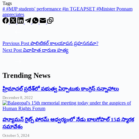
Tags
#
#MJP students' performance #in TGEAPSET #Minister Ponnam
appreciates
Previous
Post
పొలిటికల్ కాలయాపన ప్రహసనమా?
Next
Post
వివాహిత దారుణ హత్య
Trending News
‌హ్రిమాచల్‌ ‌ప్రదేశ్‌లో పభుత్వ ఏర్పాటుకు కాంగ్రెస్‌ ‌సన్నాహాలు
December 8, 2022
హ్యూమన్‌ రైట్స్‌ ఫోరమ్‌ ఆధ్వర్యంలో నేడు బాలగోపాల్‌ 15వ స్మారక
సమావేశం
October 5, 2024