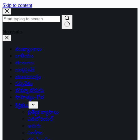
Skip to content
No results
ముఖ్యాంశాలు
జాతీయం
తెలంగాణ
ఆంధ్రప్రదేశ్
తెలంగాణార్థం
సన్నివేశం
బొమ్మా బొరుసు
సాహిత్యం-శోభ
శీర్షికలు
ప్రత్యేక వ్యాసాలు
ఎడిటోరియల్
అరుగు
సంకేతం
దక్కన్.కామ్