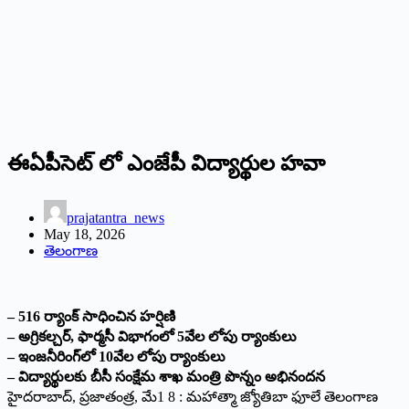
ఈఏపీసెట్ లో ఎంజేపీ విద్యార్థుల హవా
prajatantra_news
May 18, 2026
తెలంగాణ
– 516 ర్యాంక్ సాధించిన హర్షిణి
– అగ్రికల్చర్, ఫార్మసీ విభాగంలో 5వేల లోపు ర్యాంకులు
– ఇంజనీరింగ్‌లో 10వేల లోపు ర్యాంకులు
– విద్యార్థులకు బీసీ సంక్షేమ శాఖ మంత్రి పొన్నం అభినందన
హైదరాబాద్, ప్రజాతంత్ర, మే1 8 : మహాత్మా జ్యోతిబా ఫూలే తెలంగాణ