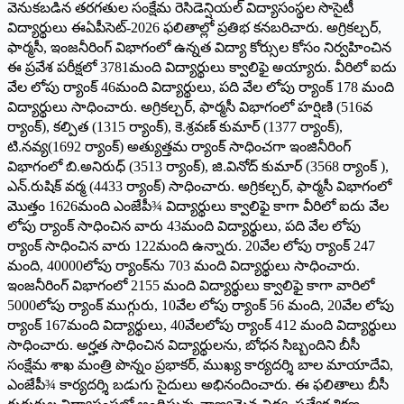
వెనుకబడిన తరగతుల సంక్షేమ రెసిడెన్షియల్ విద్యాసంస్థల సొసైటీ
విద్యార్థులు ఈఏపీసెట్-2026 ఫలితాల్లో ప్రతిభ కనబరిచారు. అగ్రికల్చర్,
ఫార్మసీ, ఇంజనీరింగ్ విభాగంలో ఉన్నత విద్యా కోర్సుల కోసం నిర్వహించిన
ఈ ప్రవేశ పరీక్షలో 3781మంది విద్యార్థులు క్వాలిఫై అయ్యారు. వీరిలో ఐదు
వేల లోపు ర్యాంక్ 46మంది విద్యార్థులు, పది వేల లోపు ర్యాంక్ 178 మంది
విద్యార్థులు సాధించారు. అగ్రికల్చర్, ఫార్మసీ విభాగంలో హర్షిణి (516వ
ర్యాంక్), కల్పిత (1315 ర్యాంక్), కె.శ్రవణ్ కుమార్ (1377 ర్యాంక్),
టి.నవ్య(1692 ర్యాంక్) అత్యుత్తమ ర్యాంక్ సాధించగా ఇంజినీరింగ్
విభాగంలో బి.అనిరుధ్ (3513 ర్యాంక్), జి.వినోద్ కుమార్ (3568 ర్యాంక్ ),
ఎన్.రుషిక్ వర్మ (4433 ర్యాంక్) సాధించారు. అగ్రికల్చర్, ఫార్మసీ విభాగంలో
మొత్తం 1626మంది ఎంజేపీ¾ విద్యార్థులు క్వాలిఫై కాగా వీరిలో ఐదు వేల
లోపు ర్యాంక్ సాధించిన వారు 43మంది విద్యార్థులు, పది వేల లోపు
ర్యాంక్ సాధించిన వారు 122మంది ఉన్నారు. 20వేల లోపు ర్యాంక్ 247
మంది, 40000లోపు ర్యాంక్‌ను 703 మంది విద్యార్థులు సాధించారు.
ఇంజనీరింగ్ విభాగంలో 2155 మంది విద్యార్థులు క్వాలిఫై కాగా వారిలో
5000లోపు ర్యాంక్ ముగ్గురు, 10వేల లోపు ర్యాంక్ 56 మంది, 20వేల లోపు
ర్యాంక్ 167మంది విద్యార్థులు, 40వేలలోపు ర్యాంక్ 412 మంది విద్యార్థులు
సాధించారు. అర్హత సాధించిన విద్యార్థులను, బోధన సిబ్బందిని బీసీ
సంక్షేమ శాఖ మంత్రి పొన్నం ప్రభాకర్, ముఖ్య కార్యదర్శి బాల మాయాదేవి,
ఎంజేపీ¾ కార్యదర్శి బడుగు సైదులు అభినందించారు. ఈ ఫలితాలు బీసీ