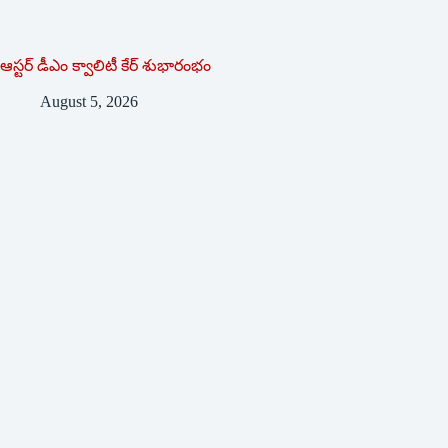
ఆస్టర్ డీఎం క్వాలిటీ కేర్ శుభారంభం
August 5, 2026