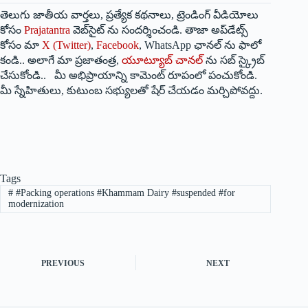
తెలుగు జాతీయ వార్తలు, ప్రత్యేక కథనాలు, ట్రెండింగ్ వీడియోలు
కోసం
Prajatantra
వెబ్‌సైట్ ను సందర్శించండి. తాజా అప్‌డేట్స్
కోసం మా
X (Twitter)
,
Facebook
, WhatsApp ఛానల్ ను ఫాలో
కండి.. అలాగే మా ప్రజాతంత్ర,
యూట్యూబ్ చానల్
ను సబ్ స్క్రైబ్
చేసుకోండి.. మీ అభిప్రాయాన్ని కామెంట్ రూపంలో పంచుకోండి.
మీ స్నేహితులు, కుటుంబ సభ్యులతో షేర్ చేయడం మర్చిపోవద్దు.
Tags
#
#Packing operations #Khammam Dairy #suspended #for
modernization
PREVIOUS
NEXT