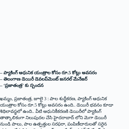
– ప్యాకింగ్ ఆధునిక యంత్రాల కోసం రూ.5 కోట్లు అవసరం
– తెలంగాణ డెయిరీ డెవలప్‌మెంట్ జనరల్ మేనేజర్
– ‘ప్ర‌జాతంత్ర’ కు స్పంద‌న‌
ఖమ్మం, ప్రజాతంత్ర, జూలై 3 : పాల శుద్ధీకరణ, ప్యాకింగ్ ఆధునిక
యంత్రాల కోసం రూ.5 కోట్లు అవసరం ఉంది.. డెయిరీ భవనం కూడా
శిథిలావస్థలో ఉంది.. వీటి ఆధునికీకరణకి డెయిరీలో ప్యాకింగ్
తాత్కాలికంగా నిలుపుదల చేసి హైదరాబాద్ లోని మెగా డెయిరీ
నుండి పాలు, పాల ఉత్పత్తుల సరఫరా, పంపిణీదారులతో సరైన