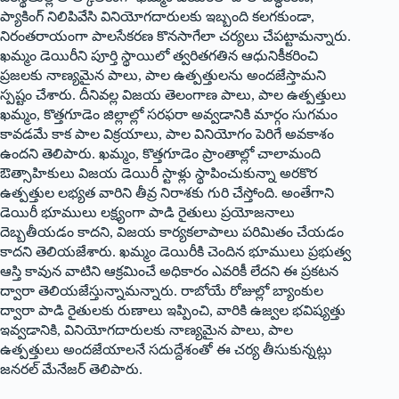
ప్యాకింగ్ నిలిపివేసి వినియోగదారులకు ఇబ్బంది కలగకుండా,
నిరంతరాయంగా పాలసేకరణ కొనసాగేలా చర్యలు చేపట్టామ‌న్నారు.
ఖమ్మం డెయిరీని పూర్తి స్థాయిలో త్వరితగతిన ఆధునికీకరించి
ప్రజలకు నాణ్యమైన పాలు, పాల ఉత్పత్తులను అందజేస్తామ‌ని
స్ప‌ష్టం చేశారు. దీనివల్ల విజయ తెలంగాణ పాలు, పాల ఉత్పత్తులు
ఖమ్మం, కొత్తగూడెం జిల్లాల్లో సరఫరా అవ్వడానికి మార్గం సుగమం
కావడమే కాక పాల విక్రయాలు, పాల వినియోగం పెరిగే అవకాశం
ఉందని తెలిపారు. ఖమ్మం, కొత్తగూడెం ప్రాంతాల్లో చాలామంది
ఔత్సాహికులు విజయ డెయిరీ స్టాళ్లు స్థాపించుకున్నా అరకొర
ఉత్పత్తుల లభ్యత వారిని తీవ్ర నిరాశకు గురి చేస్తోంది. అంతేగాని
డెయిరీ భూములు లక్ష్యంగా పాడి రైతులు ప్రయోజనాలు
దెబ్బతీయడం కాదని, విజయ కార్యకలాపాలు పరిమితం చేయడం
కాదని తెలియజేశారు. ఖమ్మం డెయిరీకి చెందిన భూములు ప్రభుత్వ
ఆస్తి కావున వాటిని ఆక్రమించే అధికారం ఎవరికీ లేదని ఈ ప్రకటన
ద్వారా తెలియజేస్తున్నామ‌న్నారు. రాబోయే రోజుల్లో బ్యాంకుల
ద్వారా పాడి రైతులకు రుణాలు ఇప్పించి, వారికి ఉజ్వల భవిష్యత్తు
ఇవ్వడానికి, వినియోగదారులకు నాణ్యమైన పాలు, పాల
ఉత్పత్తులు అందజేయాలనే సదుద్దేశంతో ఈ చర్య తీసుకున్న‌ట్లు
జనరల్ మేనేజర్ తెలిపారు.