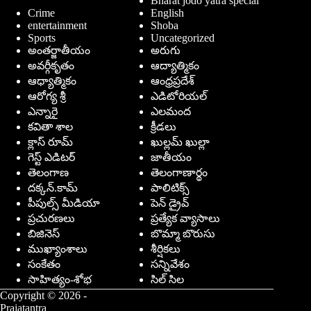
Bharat jodo yatra special
Crime
English
entertainment
Shoba
Sports
Uncategorized
అంతర్జాతీయం
అరుగు
అవర్గీకృతం
ఆద్యాత్మికం
ఆధ్యాత్మికం
ఆంధ్రప్రదేశ్
ఆరోగ్య శ్రీ
ఎడిటోరియల్
ఎన్నారై
ఎలమంద
కవితా శాల
క్రీడలు
క్లాస్ రూమ్
ఖుల్లమ్ ఖుల్లా
గెస్ట్ ఎడిటర్
జాతీయం
తెలంగాణ
తెలంగాణార్థం
దక్కన్.కామ్
పాలిటిక్స్
పీపుల్స్ ‌మీడియా
పెన్ డ్రైవ్
ప్రచురణలు
ప్రత్యేక వ్యాసాలు
బిజినెస్
బొమ్మా బొరుసు
ముఖ్యాంశాలు
శీర్షికలు
సంకేతం
సన్నివేశం
సాహిత్యం-శోభ
సిల్ సిల
Copyright © 2026 -
Prajatantra