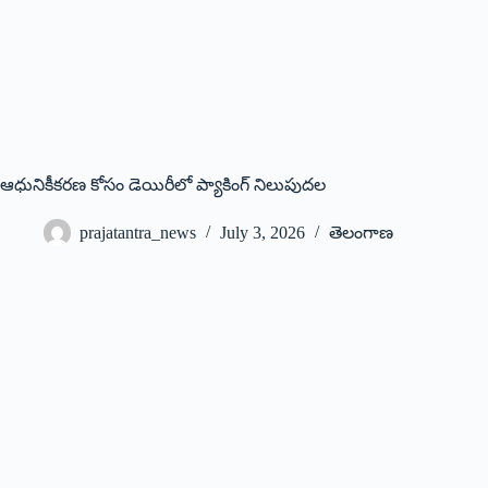
ఆధునికీకరణ కోసం డెయిరీలో ప్యాకింగ్ నిలుపుదల
prajatantra_news
July 3, 2026
తెలంగాణ