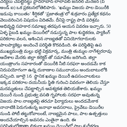
చర్యలు చేపట్టిన‌ట్టు హైదరాబాద్ లాలాపేట్ జనరల్ మేనేజర్ (పి
అండ్ ఐ) ఒక ప్రకటనలోతెలిపారు. ‘ఖమ్మం విజయ పాల డెయిరీకి
ఇడుపు కాయితం’ శీర్షికతో ‘ప్రజాతంత్ర’లో శుక్రవారం ప్రత్యేక కథనం
వెలువరించిన విషయం విదితమే. దీనిపై రాష్ట్ర పాడి పరిశ్రమ
అభివృద్ధి సహకార సమాఖ్య‌ తరపున ఆయ‌న‌ వివరణ ఇచ్చారు. 50
ఏళ్ళ పైబడి ఖమ్మం డెయిరీలో నడుస్తున్న పాల శుద్ధికరణ, ప్యాకింగ్
పరికరాల వలన, ఆశించిన నాణ్యతతో వినియోగదారులకు
పాలప్యాకెట్లు అందించే పరిస్థితి కొరవడింది. ఈ పరిస్థితిపై ఉప
ముఖ్యమంత్రి మల్లు భట్టి విక్రమార్క, మంత్రి తుమ్మల నాగేశ్వరరావు
ఆదేశాల మేరకు జిల్లా కలెక్టర్ తో సమావేశం జరిగింది. జిల్లా
యంత్రాంగం సహకారంతో డెయిరీకి నీటి సరఫరా అందడమే కాక
నిరుపయోగంగా ఉన్న దుకాణాల సముదాయం అందుబాటులోకి
వచ్చింది. జూలై 1న స్థానిక ఖమ్మం డెయిరీ ఉపసంచాలకులు
ఇక్కడ పరికరాల దయనీయ స్థితి గురించి వివరంగా తెలియ చేస్తూ
మరమ్మతులు చేపట్టాల్సిన ఆవశ్యకత తెలియజేశారు. ఖమ్మం
డెయిరీ నుండి ప్రభుత్వ వసతి గృహాలకు సరఫరా అవుతున్న
విజయ పాల నాణ్యతపై తరచూ ఫిర్యాదులు అందడమేకాక
నానాటికి పెరుగుతున్న జనాభా అవసరాలు, ప్రైవేటు డెయిరీల
నుండి పోటీ తట్టుకోవాలంటే, నాణ్యమైన పాలు, పాల ఉత్పత్తులు
అందచేయాల్సిన అవసరం ఎంతైనా ఉంది. ఈ
పరిస్థితుల్లోతాత్కాలికంగా ఖమ్మం డెయిరీలో పాల శుద్ధీకరణ,