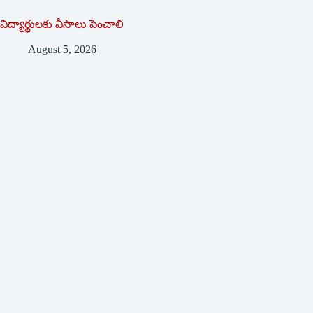
విద్యార్థులకు వీసాలు పెంచాలి
August 5, 2026