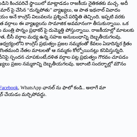
రుడిని కించపరిచే స్థాయిలో మాట్లాడడం రాజకీయ నైతికతకు మచ్చ. అదీ
ార్ పై చేసిన “దున్నపోతు” వ్యాఖ్యలు, ఆ పాత ఇథనాల్ వివాదం
అనే కాంగ్రెస్ విలువలను ప్రశ్నించే పరిస్థితి తెచ్చింది. ఇప్పటి వరకు
త వర్గాలు ఈ వ్యాఖ్యలను సామాజిక అవమానంగా తీసుకున్నాయి. ఒక
త్రి పొన్నం ప్రభాకర్ పై దుమ్మెత్తి పోస్తున్నాయి. రాజకీయాల్లో మాటలకు
దళిత, బీసీ వర్గాల మధ్య ఉన్న సహజ అనుబంధాన్ని దెబ్బతీయగలవు.
ధ్వర్యంలోని కాంగ్రెస్ ప్రభుత్వం ప్రజల నమ్మకంతో కేవలం ఏడాదిన్నర క్రితం
న కొంతమంది నేతల మాటలతో ఆ నమ్మకం కోల్పోయినట్లు కనిపిస్తున్నది.
ి దీనిపై స్పందన చూపకుంటే,దళిత వర్గాల పట్ల ప్రభుత్వం గౌరవం చూపడం
ఖ్యలు ప్రజల నమ్మకాన్ని దెబ్బతీయగలవు. ఇలాంటి సందర్భాల్లో మౌనం
Facebook
, WhatsApp ఛానల్ ను ఫాలో కండి.. అలాగే మా
ేర్ చేయడం మర్చిపోవద్దు.