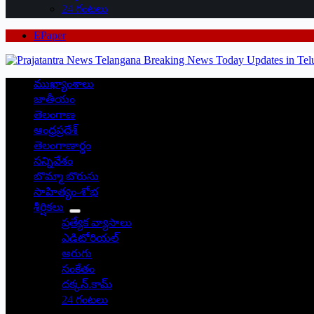
24 గంటలు
EPaper
ముఖ్యాంశాలు
జాతీయం
తెలంగాణ
ఆంధ్రప్రదేశ్
తెలంగాణార్థం
సన్నివేశం
బొమ్మా బొరుసు
సాహిత్యం-శోభ
శీర్షికలు
ప్రత్యేక వ్యాసాలు
ఎడిటోరియల్
అరుగు
సంకేతం
దక్కన్.కామ్
24 గంటలు