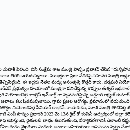
టల తుపాకీ పేలింది. బీసీ సంక్షేమ శాఖ మంత్రి పొన్నం ప్రభాకర్ చేసిన “దున్
ేదాలు తిరిగి బయటపడ్డాయి. ముఖ్యంగా ప్రజా వేదికపై సహచర మంత్రి అడ్
ి తెచ్చిపెట్టింది. ఈ ఇద్దరు నేతల మధ్య అసంతృప్తి కొత్తది కాదు. ధర్మపురి న
. బీఆర్ఎస్ ప్రభుత్వం హయాంలో మంత్రిగా పనిచేస్తున్న కొప్పుల ఈశ్వర్ ఇ
మపురి నియోజకవర్గ కాంగ్రెస్ ఇన్‌చార్జ్ గా వ్యవహరిస్తున్న అడ్లూరి లక్ష్మణ్ కు
్భ జలాలు కలుషితమవుతాయి, గ్రామ ప్రజల ఆరోగ్యం ప్రమాదంలో పడుతుంది అ
త్యాల నియోజకవర్గ సీనియర్ కాంగ్రెస్ నాయకుడు, మాజీ మంత్రి తాటిపర్తి జీవన్
న్నం ప్రభాకర్ 2023 మే 13న క్రిబ్ కో కంపెనీ ఆధ్వర్యంలో జిల్లా కలెక
ప్రజలకు ఉపాధి లభిస్తుంది, రైతులకు లాభం కలుగుతుంది, పర్యావరణానికి ఎలాంటి న
్టీ లోపల రెండు వైఖరులు ఎందుకు అంటూ బహిరంగంగా అసహనం వ్యక్తం చేశారు.