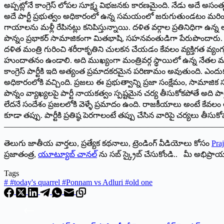
అప్పట్లోనే కాంగ్రెస్ లోపల సూక్ష్మ విభజనకు కారణమైంది. నేడు అదే అ
అదే పార్టీ ప్రభుత్వం అధికారంలో ఉన్న సమయంలో జరుగుతుండటం మరింత 
గాయాలను మళ్లీ రేపిన‌ట్లు కనిపిస్తున్నాయి. దళిత వర్గాల ప్రతినిధిగా ఉన్న
పొన్నం ప్రభాకర్ సామాజికంగా మితభాషి, సహనవంతుడిగా పేరుపొందా
దళిత మంత్రి గురించి శరీరాకృతిని చులకన చేయడం కేవలం వ్యక్తిగత వ్యంగ్
హుందాతనం ఉండాలి. అది ముఖ్యంగా మంత్రివర్గ స్థాయిలో ఉన్న నేతల మా
కాంగ్రెస్ పార్టీకి ఇది అత్యంత ప్రమాదకరమైన పరిణామం అవుతుంది. ఎందుకంటే 
అధికారంలోకి వచ్చింది. ప్రజలు ఈ ప్రభుత్వాన్ని ప్రజా సంక్షేమం, సామా
పొన్నం వ్యాఖ్యలపై పార్టీ నాయకత్వం స్పష్టమైన చర్య తీసుకోకపోతే అది 
లేద‌నే సందేశం ప్రజలలోకి వెళ్ళే ప్రమాదం ఉంది. రాజకీయాలు అంటే కేవ
కూడా తప్పు. పార్టీకి ప్రతిష్ఠ పెర‌గాలంటే తప్పు చేసిన వారిపై చర్యలు తీ
———————————————————————————
తెలుగు జాతీయ వార్తలు, ప్రత్యేక కథనాలు, ట్రెండింగ్ వీడియోలు కోసం
Praj
ప్రజాతంత్ర,
యూట్యూబ్ చానల్
ను సబ్ స్క్రైబ్ చేసుకోండి.. మీ అభిప్ర
Tags
#
#today's quarrel #Ponnam vs Adluri #old one