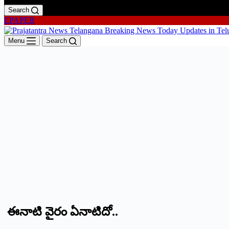
Search
EPAPER
Menu
Search
ఈనాటి వైరం ఏనాటిదో..