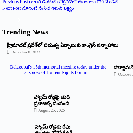
Previous
Post
రూర‌ల్‌ డిజిటల్‌ కనెక్టివిటీలో తెలంగాణ రోల్‌ మోడల్‌
Next
Post
మాగంటి సునీత గెలుపే లక్ష్యం
Trending News
‌హ్రిమాచల్‌ ‌ప్రదేశ్‌లో పభుత్వ ఏర్పాటుకు కాంగ్రెస్‌ ‌సన్నాహాలు
December 8, 2022
హ్యూమన్‌ 
October 
హ్యామ్‌ రోడ్లపై తుది
ప్రపోజల్స్‌ పంపండి
August 25, 2025
హ్యామ్‌ రోడ్లకు రేపు