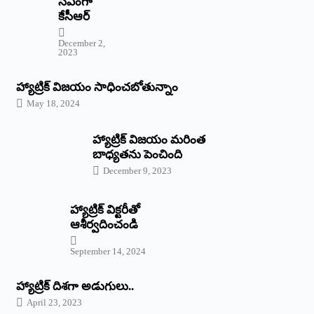
‌సీఎంగా
కేసీఆర్‌
December 2,
2023
హ్యాట్రిక్‌ విజయం సాధించబోతున్నాం
May 18, 2024
హ్యాట్రిక్ విజయం మరింత
బాధ్యతను పెంచింది
December 9, 2023
హ్యాట్రిక్‌ ‌విక్టరీతో
ఆశీర్వదించండి
September 14, 2024
‌హ్యాట్రిక్‌ ‌దిశగా అడుగులు..
April 23, 2023