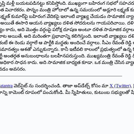
సంతృప్తి మళ్లీ బయటపడినట్టు కనిపిస్తోంది. ముఖ్యంగా బహిరంగ సభలో సహచ
విచారకరం. పొన్నం మంత్రి హోదాలో ఉన్న సమయంలో అడ్లూరి లక్ష్మణ్ కుమ
 లక్ష్మణ్ కుమార్‌పై బహిరంగ వేదికపై ఇలాంటి వ్యాఖ్య చేయడం సామాజిక న్యాయం 
రు. అయితే ఈసారి ఆయన వ్యాఖ్యలు దళిత సోదరులను గాయపరిచాయి. దళి
యం కాదు, అది మొత్తం వర్గంపై పరోక్ష దూషణ అంటూ దళిత సామాజిక వర్గాలు మం
ట అయితే, అది మరింతగా ప్రభావాన్ని కలిగిస్తుంది. ఇలాంటి వ్యాఖ్యలు 
ఈ రెండు వర్గాలే ఆ పార్టీకి మద్దతు అందించే వర్గాలు. సీఎం రేవంత్ రెడ్డి ఆ
జిక సమానత్వం ఆశతో ఎన్నుకున్నారు. కానీ ఇటీవలి కాలంలో ప్రభుత్వంలో ఉన్
పార్టీ అంతర్గత అనుబంధాలను బలహీనపరుస్తుంది. ముఖ్యమంత్రి రేవంత్ రెడ్డ
లం అధికార సాధన కాదు. అది సామాజిక బాధ్యత కూడా. ఒక మంత్రి చేసిన వ్యా
సుకోవడం అవసరం.
——————————————————————————
atantra
వెబ్‌సైట్ ను సందర్శించండి. తాజా అప్‌డేట్స్ కోసం మా
X (Twitter)
,
ాయాన్ని కామెంట్ రూపంలో పంచుకోండి. మీ స్నేహితులు, కుటుంబ సభ్యులతో ష