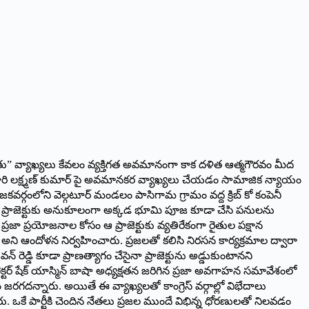
నపోతు” వ్యాఖ్యలు కేవలం వ్యక్తిగత అవమానంగా కాక దళిత ఆత్మ‌గౌర‌వం మీద
లూరి లక్ష్మణ్ కుమార్ పై అవమానకర వ్యాఖ్యలు చేయడం సామాజిక న్యాయం
ియోజకవర్గంలోని వెల్గటూర్ మండలం పాసిగామ గ్రామం వద్ద క్రిబ్ కో కంపెనీ
థనాల్ ప్రాజెక్టుకు అనుకూలంగా అక్కడ భూమి పూజ కూడా చేసి పనులను
మార్ ప్రజా ప్రయోజనాల కోసం ఆ ప్రాజెక్టుకు వ్యతిరేకంగా రైతుల పక్షాన
ని ఆందోళన నిర్వహించారు. ప్రజలతో కలిసి నిరసన కార్యక్రమాల ద్వారా
 రెడ్డి కూడా ప్రాణత్యాగం చేసైనా ప్రాజెక్టును అడ్డుకుంటానని
్టర్ షేక్ యాస్మిన్ బాషా అధ్యక్షతన జరిగిన ప్రజా అవగాహన సమావేశంలో
ష్టం జరగదన్నారు. అయితే ఈ వ్యాఖ్యలతో కాంగ్రెస్ వర్గాల్లో విభేదాలు
 ఒకే పార్టీకి చెందిన నేతలు ప్రజల ముందే విభిన్న ధోరణులతో నిలవడం