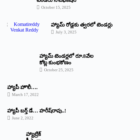
టెండరు నోటిఫికేషన్‌
October 15, 2025
హ్యామ్‌ రోడ్లకు త్వరలో టెండర్లు
July 3, 2025
హ్యామ్‌ ‌టెండర్లలో రూ.8వేల
కోట్ల కుంభకోణం
October 25, 2025
హ్యాపీ హొలీ….
March 17, 2022
హ్యాపీ బర్త్ ‌డే… హరీష్‌రావు..!
June 2, 2022
హ్యాట్రిక్‌