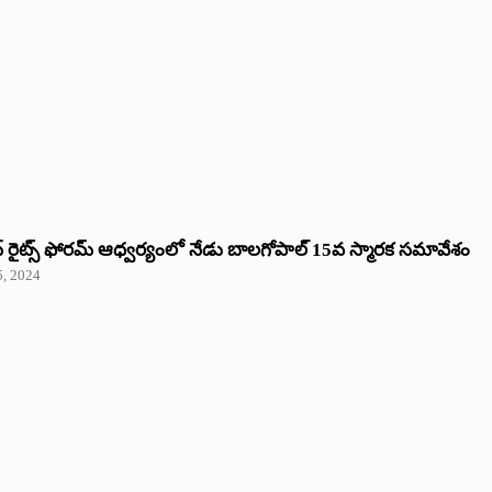
రైట్స్‌ ఫోరమ్‌ ఆధ్వర్యంలో నేడు బాలగోపాల్‌ 15వ స్మారక సమావేశం
5, 2024