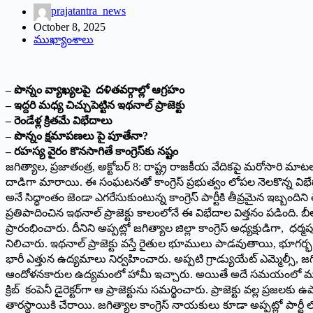
prajatantra_news
October 8, 2025
ముఖ్యాంశాలు
– పొన్నం వ్యాఖ్య‌ల‌పై ద‌ళిత‌వ‌ర్గాల్లో ఆగ్ర‌హం
– ఇద్ద‌రి మ‌ధ్య చిచ్చుపెట్టిన ఇథ‌నాల్ ప్రాజెక్టు
– రెండేళ్ల క్రిత‌మే విభేదాలు
– పొన్నం క్ష‌మాప‌ణలు పై పూతేనా?
– ర‌హ‌స్య వైరం కొన‌సాగితే కాంగ్రెస్‌కు న‌ష్టం
జగిత్యాల, ప్రజాతంత్ర, అక్టోబర్ 8: రాష్ట్ర రాజకీయ వేదికపై మరోసారి మా
దాడిగా మారాయి. ఈ సంఘటనతో కాంగ్రెస్ ప్రభుత్వం లోపల నెలకొన్న విభ
అనే సిద్ధాంతం జెండా ఎగరేసుకుంటున్న కాంగ్రెస్ పార్టీకి తీవ్రమైన ఇబ్బందిన
ప్రతిపాదించిన ఇథనాల్ ప్రాజెక్టు కాలంలోనే ఈ విభేదాల విత్తనం పడింది
ప్రారంభించారు. దీనిని అప్పట్లో జగిత్యాల జిల్లా కాంగ్రెస్ అధ్యక్షుడిగా, ధర్
నిలిచారు. ఇథనాల్ ప్రాజెక్టు వస్తే రైతుల భూములు పాడవుతాయి, భూగర
భారీ ఎత్తున ఉద్యమాలు నిర్వహించారు. అప్పటి గ్రాడ్యుయేట్ ఎమ్మెల్సీ, జగి
ఆందోళనకారుల ఉద్యమంలో హామీ ఇచ్చారు. అయితే అదే సమయంలో మాజీ ఎంపీ పొ
క్రిబ్ కంపెనీ డైరెక్టర్‌గా ఆ ప్రాజెక్టును సమర్థించారు. ప్రాజెక్టు వల్ల 
తారస్థాయికి చేరాయి. జగిత్యాల కాంగ్రెస్ నాయకులు కూడా అప్పట్లో పార