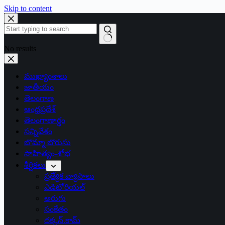
Skip to content
No results
ముఖ్యాంశాలు
జాతీయం
తెలంగాణ
ఆంధ్రప్రదేశ్
తెలంగాణార్థం
సన్నివేశం
బొమ్మా బొరుసు
సాహిత్యం-శోభ
శీర్షికలు
ప్రత్యేక వ్యాసాలు
ఎడిటోరియల్
అరుగు
సంకేతం
దక్కన్.కామ్