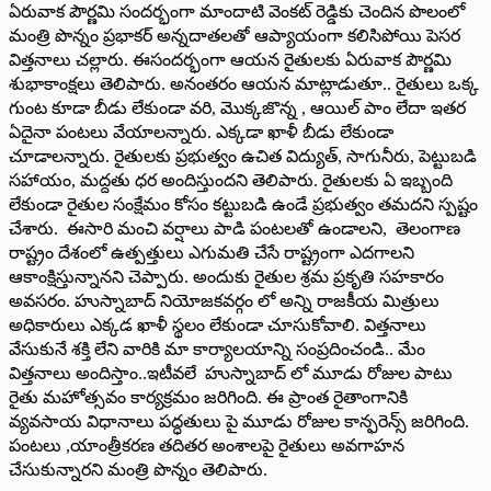
ఏరువాక పౌర్ణమి సందర్భంగా మాందాటి వెంకట్ రెడ్డికు చెందిన‌ పొలంలో
మంత్రి పొన్నం ప్ర‌భాక‌ర్ అన్న‌దాత‌ల‌తో ఆప్యాయంగా క‌లిసిపోయి పెసర
విత్తనాలు చల్లారు. ఈసంద‌ర్భంగా ఆయ‌న రైతుల‌కు ఏరువాక పౌర్ణమి
శుభాకాంక్షలు తెలిపారు. అనంత‌రం ఆయ‌న మాట్లాడుతూ.. రైతులు ఒక్క
గుంట కూడా బీడు లేకుండా వరి, మొక్కజొన్న , ఆయిల్ పాం లేదా ఇతర
ఏదైనా పంటలు వేయాల‌న్నారు. ఎక్కడా ఖాళీ బీడు లేకుండా
చూడాల‌న్నారు. రైతులకు ప్రభుత్వం ఉచిత విద్యుత్, సాగునీరు, పెట్టుబడి
సహాయం, మద్దతు ధర అందిస్తుంద‌ని తెలిపారు. రైతులకు ఏ ఇబ్బంది
లేకుండా రైతుల సంక్షేమం కోసం కట్టుబడి ఉండే ప్రభుత్వం త‌మ‌ద‌ని స్ప‌ష్టం
చేశారు. ఈసారి మంచి వర్షాలు పాడి పంటలతో ఉండాల‌ని, తెలంగాణ
రాష్ట్రం దేశంలో ఉత్పత్తులు ఎగుమతి చేసే రాష్ట్రంగా ఎదగాలని
ఆకాంక్షిస్తున్నానని చెప్పారు. అందుకు రైతుల శ్రమ ప్రకృతి సహకారం
అవసరం. హుస్నాబాద్ నియోజకవర్గం లో అన్ని రాజకీయ మిత్రులు
అధికారులు ఎక్కడ ఖాళీ స్థలం లేకుండా చూసుకోవాలి. విత్తనాలు
వేసుకునే శక్తి లేని వారికి మా కార్యాలయాన్ని సంప్రదించండి.. మేం
విత్తనాలు అందిస్తాం..ఇటీవ‌లే హుస్నాబాద్ లో మూడు రోజుల పాటు
రైతు మహోత్సవం కార్యక్రమం జరిగింది. ఈ ప్రాంత రైతాంగానికి
వ్యవసాయ విధానాలు పద్ధతులు పై మూడు రోజుల కాన్ఫరెన్స్ జరిగింది.
పంట‌లు ,యాంత్రీకరణ తదితర అంశాలపై రైతులు అవగాహన
చేసుకున్నారని మంత్రి పొన్నం తెలిపారు.