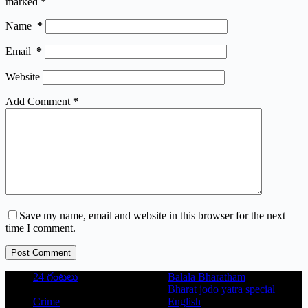
marked
*
Name
*
Email
*
Website
Add Comment
*
Save my name, email and website in this browser for the next
time I comment.
Post Comment
24 గంటలు
Balala Bharatham
Bharat jodo yatra special
Crime
English