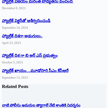
హ్యాట్రిక్ విజయం మరింత బాధ్యతను పెంచింది
December 9, 2023
హ్యాట్రిక్‌ ‌విక్టరీతో ఆశీర్వదించండి
September 14, 2024
‌హ్యాట్రిక్‌ ‌దిశగా అడుగులు..
April 23, 2023
హ్యాట్రిక్ దిశ గా బి ఆర్ ఎస్ ప్రభుత్వం
October 5, 2023
హ్యాట్రిక్‌ ‌ఖాయం…మూడోసారి సీఎం కేసీఆరే
September 13, 2023
Related Posts
నాటి పోలీసు అమరుల త్యాగాలే నేటి శాంతికి నిదర్శనం