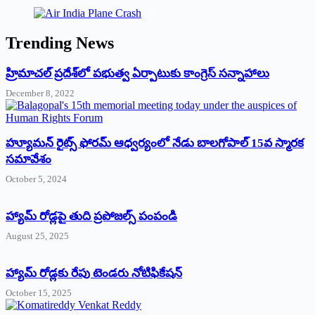
Trending News
‌హ్రిమాచల్‌ ‌ప్రదేశ్‌లో పభుత్వ ఏర్పాటుకు కాంగ్రెస్‌ ‌సన్నాహాలు
December 8, 2022
హ్యూమన్‌ రైట్స్‌ ఫోరమ్‌ ఆధ్వర్యంలో నేడు బాలగోపాల్‌ 15వ స్మారక
సమావేశం
October 5, 2024
హ్యామ్‌ రోడ్లపై తుది ప్రపోజల్స్‌ పంపండి
August 25, 2025
హ్యామ్‌ రోడ్లకు రేపు టెండరు నోటిఫికేషన్‌
October 15, 2025