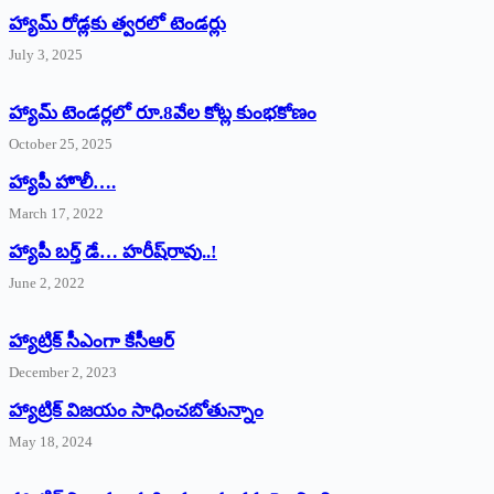
హ్యామ్‌ రోడ్లకు త్వరలో టెండర్లు
July 3, 2025
హ్యామ్‌ ‌టెండర్లలో రూ.8వేల కోట్ల కుంభకోణం
October 25, 2025
హ్యాపీ హొలీ….
March 17, 2022
హ్యాపీ బర్త్ ‌డే… హరీష్‌రావు..!
June 2, 2022
హ్యాట్రిక్‌ ‌సీఎంగా కేసీఆర్‌
December 2, 2023
హ్యాట్రిక్‌ విజయం సాధించబోతున్నాం
May 18, 2024