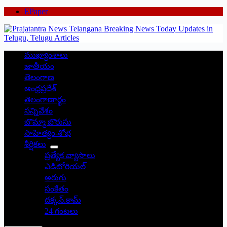
EPaper
ముఖ్యాంశాలు
జాతీయం
తెలంగాణ
ఆంధ్రప్రదేశ్
తెలంగాణార్థం
సన్నివేశం
బొమ్మా బొరుసు
సాహిత్యం-శోభ
శీర్షికలు
ప్రత్యేక వ్యాసాలు
ఎడిటోరియల్
అరుగు
సంకేతం
దక్కన్.కామ్
24 గంటలు