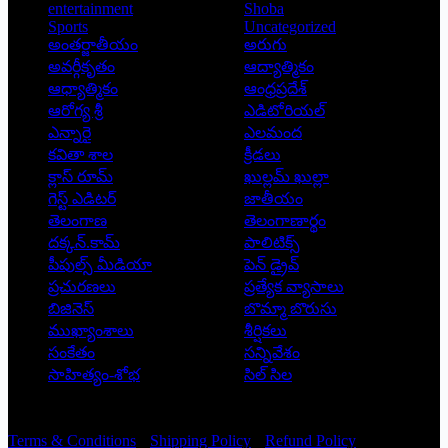
entertainment
Shoba
Sports
Uncategorized
అంతర్జాతీయం
అరుగు
అవర్గీకృతం
ఆద్యాత్మికం
ఆధ్యాత్మికం
ఆంధ్రప్రదేశ్
ఆరోగ్య శ్రీ
ఎడిటోరియల్
ఎన్నారై
ఎలమంద
కవితా శాల
క్రీడలు
క్లాస్ రూమ్
ఖుల్లమ్ ఖుల్లా
గెస్ట్ ఎడిటర్
జాతీయం
తెలంగాణ
తెలంగాణార్థం
దక్కన్.కామ్
పాలిటిక్స్
పీపుల్స్ ‌మీడియా
పెన్ డ్రైవ్
ప్రచురణలు
ప్రత్యేక వ్యాసాలు
బిజినెస్
బొమ్మా బొరుసు
ముఖ్యాంశాలు
శీర్షికలు
సంకేతం
సన్నివేశం
సాహిత్యం-శోభ
సిల్ సిల
Copyright © 2026 - Prajatantra
Terms & Conditions
Shipping Policy
Refund Policy