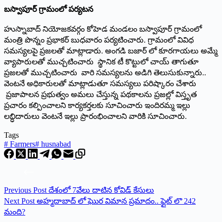
బ‌స్వాపూర్ గ్రామంలో ప‌ర్య‌ట‌న‌
హుస్నాబాద్ నియోజకవర్గం కోహెడ మండలం బస్వాపూర్ గ్రామంలో
మంత్రి పొన్నం ప్ర‌భాక‌ర్ బుధ‌వారం పర్యటించారు. గ్రామంలో వివిధ
సమస్యలపై ప్రజలతో మాట్లాడారు. అంగడి బజార్ లో కూరగాయలు అమ్మే
వ్యాపారులతో ముచ్చటించారు స్థానిక టీ కొట్టులో చాయ్ తాగుతూ
ప్రజలతో ముచ్చటించారు వారి సమస్యలను అడిగి తెలుసుకున్నారు..
వెంటనే అధికారులతో మాట్లాడుతూ సమస్యలు పరిష్కారం చేశారు
ప్రజాపాలన ప్రభుత్వం అమలు చేస్తున్న పథకాలను ప్రజల్లో విస్తృత
ప్రచారం కల్పించాలని కార్యకర్తలకు సూచించారు ఇందిరమ్మ ఇల్లు
లబ్ధిదారులు వెంటనే ఇల్లు ప్రారంభించాలని వారికి సూచించారు.
Tags
#
Farmers
#
husnabad
Previous
Post
దేశంలో 7వేలు దాటిన కోవిడ్‌ ‌కేసులు
Next
Post
అహ్మదాబాద్ లో ఘొర విమాన ప్రమాదం.. ఫ్లైట్ లొ 242
మంది?