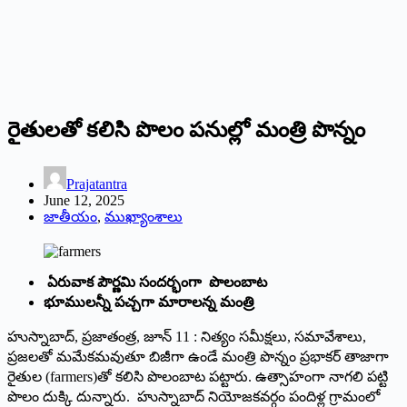
రైతులతో కలిసి పొలం పనుల్లో మంత్రి పొన్నం
Prajatantra
June 12, 2025
జాతీయం
,
ముఖ్యాంశాలు
ఏరువాక పౌర్ణమి సందర్భంగా పొలంబాట
భూములన్నీ పచ్చగా మారాలన్న మంత్రి
హుస్నాబాద్, ప్ర‌జాతంత్ర‌, జూన్ 11 : నిత్యం సమీక్షలు, సమావేశాలు,
ప్రజలతో మమేకమవుతూ బిజీగా ఉండే మంత్రి పొన్నం ప్రభాకర్ తాజాగా
రైతుల (farmers)తో కలిసి పొలంబాట పట్టారు. ఉత్సాహంగా నాగ‌లి ప‌ట్టి
పొలం దుక్కి దున్నారు. హుస్నాబాద్ నియోజకవర్గం పందిళ్ల‌ గ్రామంలో