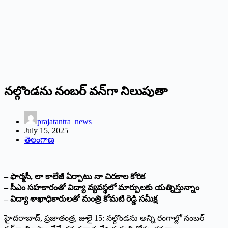
నల్గొండను నంబర్‌ వన్‌గా నిలుపుతా
prajatantra_news
July 15, 2025
తెలంగాణ
– ఫార్మసీ, లా కాలేజీ ఏర్పాటు నా చిరకాల కోరిక
– సీఎం సహకారంతో విద్యా వ్యవస్థలో మార్పులకు యత్నిస్తున్నాం
– విద్యా శాఖాధికారులతో మంత్రి కోమటి రెడ్డి సమీక్ష
హైదరాబాద్‌, ప్రజాతంత్ర, జులై 15: నల్గొండను అన్ని రంగాల్లో నంబర్‌