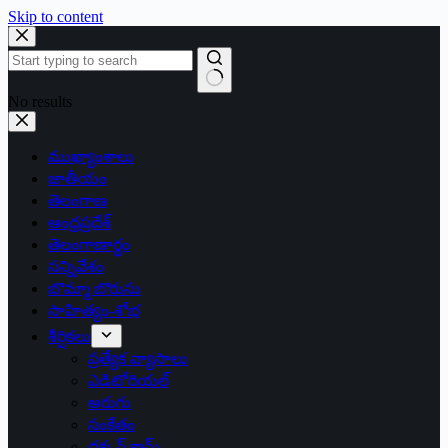
Skip to content
No results
ముఖ్యాంశాలు
జాతీయం
తెలంగాణ
ఆంధ్రప్రదేశ్
తెలంగాణార్థం
సన్నివేశం
బొమ్మా బొరుసు
సాహిత్యం-శోభ
శీర్షికలు
ప్రత్యేక వ్యాసాలు
ఎడిటోరియల్
అరుగు
సంకేతం
దక్కన్.కామ్