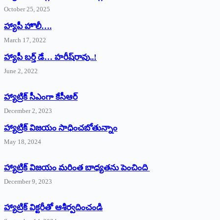
October 25, 2025
హ్యాపీ హొలీ….
March 17, 2022
హ్యాపీ బర్త్ ‌డే… హరీష్‌రావు..!
June 2, 2022
హ్యాట్రిక్‌ ‌సీఎంగా కేసీఆర్‌
December 2, 2023
హ్యాట్రిక్‌ విజయం సాధించబోతున్నాం
May 18, 2024
హ్యాట్రిక్ విజయం మరింత బాధ్యతను పెంచింది
December 9, 2023
హ్యాట్రిక్‌ ‌విక్టరీతో ఆశీర్వదించండి