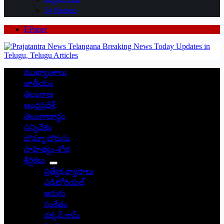
24 గంటలు
EPaper
ముఖ్యాంశాలు
జాతీయం
తెలంగాణ
ఆంధ్రప్రదేశ్
తెలంగాణార్థం
సన్నివేశం
బొమ్మా బొరుసు
సాహిత్యం-శోభ
శీర్షికలు
ప్రత్యేక వ్యాసాలు
ఎడిటోరియల్
అరుగు
సంకేతం
దక్కన్.కామ్