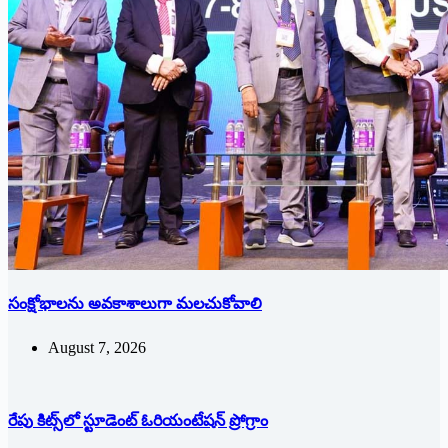
సంక్షోభాలను అవకాశాలుగా మలచుకోవాలి
August 7, 2026
రేపు కిట్స్‌లో స్టూడెంట్ ఓరియంటేషన్ ప్రోగ్రాం