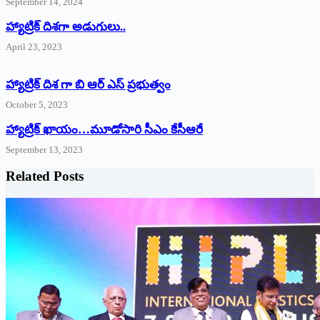
September 14, 2024
‌హ్యాట్రిక్‌ ‌దిశగా అడుగులు..
April 23, 2023
హ్యాట్రిక్ దిశ గా బి ఆర్ ఎస్ ప్రభుత్వం
October 5, 2023
హ్యాట్రిక్‌ ‌ఖాయం…మూడోసారి సీఎం కేసీఆరే
September 13, 2023
Related Posts