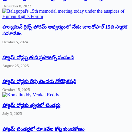
December 8, 2022
హ్యూమన్‌ రైట్స్‌ ఫోరమ్‌ ఆధ్వర్యంలో నేడు బాలగోపాల్‌ 15వ స్మారక
సమావేశం
October 5, 2024
హ్యామ్‌ రోడ్లపై తుది ప్రపోజల్స్‌ పంపండి
August 25, 2025
హ్యామ్‌ రోడ్లకు రేపు టెండరు నోటిఫికేషన్‌
October 15, 2025
హ్యామ్‌ రోడ్లకు త్వరలో టెండర్లు
July 3, 2025
హ్యామ్‌ ‌టెండర్లలో రూ.8వేల కోట్ల కుంభకోణం