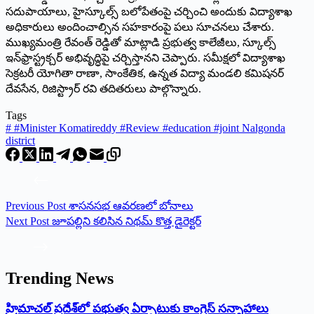
సదుపాయాలు, హైస్కూల్స్‌ బలోపేతంపై చర్చించి అందుకు విద్యాశాఖ
అధికారులు అందించాల్సిన సహకారంపై పలు సూచనలు చేశారు.
ముఖ్యమంత్రి రేవంత్‌ రెడ్డితో మాట్లాడి ప్రభుత్వ కాలేజీలు, స్కూల్స్‌
ఇన్‌ఫ్రాస్ట్రక్చర్‌ అభివృద్ధిపై చర్చిస్తానని చెప్పారు. సమీక్షలో విద్యాశాఖ
సెక్రటరీ యోగితా రాణా, సాంకేతిక, ఉన్నత విద్యా మండలి కమిషనర్‌
దేవసేన, రిజిస్ట్రార్‌ రవి తదితరులు పాల్గొన్నారు.
Tags
#
#Minister Komatireddy #Review #education #joint Nalgonda
district
Previous
Post
శాసనసభ ఆవరణలో బోనాలు
Next
Post
జూపల్లిని కలిసిన నిథమ్‌ కొత్త డైరెక్టర్‌
Trending News
‌హ్రిమాచల్‌ ‌ప్రదేశ్‌లో పభుత్వ ఏర్పాటుకు కాంగ్రెస్‌ ‌సన్నాహాలు