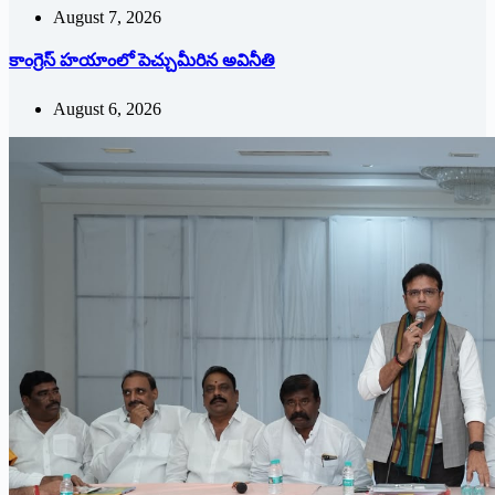
August 7, 2026
కాంగ్రెస్ హయాంలో పెచ్చుమీరిన అవినీతి
August 6, 2026