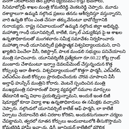
వన్‌గా నిలపాలనేదే తన ప్రధాన ధ్యేయమని రోడ్లు భవనాలు,
సినిమాటోగ్రఫీ శాఖల మంత్రి కోమటిరెడ్డి వెంకటరెడ్డి చెప్పారు. మూడు
దశాబ్దాలుగా ఉమ్మడి నల్గొండ ప్రజలు తనను ఆశీర్వదిస్తూ వస్తున్నారని,
వారి ఉన్నతి కోసం ఎంత చేసనా తక్కువేనంటూ భావోద్వేగానికి
గురాయ్యరు. రాష్ట్ర సచివాలయంలో ఉమ్మడి నల్గొండ జిల్లా అభివృద్ది,
మహాత్మా గాంధీ యూనివర్సిటీ, కాలేజీ, స్కూల్‌ ఎడ్యుకేషన పై ఆ శాఖల
ఉన్నతాధికారులతో మంగళవారం సమీక్ష సమావేశం నిర్వహించారు
మహాత్మా గాంధీ యూనివర్సిటీ ప్రతిష్ఠాత్మక విశ్వవిద్యాలయమని, దాని
ఖ్యాతిని పెంచేలా వీసీ, రిజిస్ట్రార్‌, పాలక మండలి సభ్యులు పనిచేయాలని
మంత్రి సూచించారు. యూనివర్శిటీకి ప్రత్యేకంగా రూ.60.22 కోట్ల గ్రాంట్‌
మంజూరు చేశామంటూ ఇన్ఫ్రా డెవలప్‌మెంట్‌ చేస్తున్నందున కొత్త
కోర్సులపై ఆరా తీశారు. విశ్వవిద్యాలయంలో కొత్తగా ఫార్మసీ, ఎల్‌ఎల్‌బి,
ఎల్‌ఎల్‌ఎం వంటి కోర్సులు ప్రారంభించేందుకు చొరవ చూపాలని వీసీ
అల్తాఫ్‌ హుస్సేన్‌ మంత్రిని కోరారు. వెంటనే స్పందించిన మంత్రి
ముఖ్యమంత్రి సహకారంతో విద్యా వ్యవస్థలో సమూల మార్పులు
తేవడానికి అన్ని విధాల ప్రయత్నిస్తున్నామని, అందుకే ఇంత బిజీ
షెడ్యూల్లో కూడా విద్యా శాఖ ఉన్నతాధికారులు ఈ సమీక్షకు వచ్చారని
చెప్పారు. నల్గొండలో యూనివర్సిటీ కాలేజ్‌ ఆఫ్‌ ఫార్మసి, లా కాలేజీ
ఏర్పాటు చేయాలనేది తన చిరకాల కోరికని, అందుకనుగుణంగా చర్యలు
చేపట్టామని, త్వరలో నూతన కోర్సులు అందుబాటులోకి తీసుకొస్తామని
కోమటిరెడ్డి హామీ ఇచ్చారు. డిగ్రీ, జూనియర్‌ కాలేజీల్లో మౌలిక