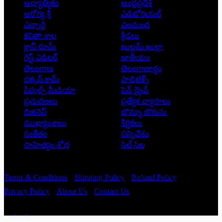
ఆధ్యాత్మికం
ఆంధ్రప్రదేశ్
ఆరోగ్య శ్రీ
ఎడిటోరియల్
ఎన్నారై
ఎలమంద
కవితా శాల
క్రీడలు
క్లాస్ రూమ్
ఖుల్లమ్ ఖుల్లా
గెస్ట్ ఎడిటర్
జాతీయం
తెలంగాణ
తెలంగాణార్థం
దక్కన్.కామ్
పాలిటిక్స్
పీపుల్స్ ‌మీడియా
పెన్ డ్రైవ్
ప్రచురణలు
ప్రత్యేక వ్యాసాలు
బిజినెస్
బొమ్మా బొరుసు
ముఖ్యాంశాలు
శీర్షికలు
సంకేతం
సన్నివేశం
సాహిత్యం-శోభ
సిల్ సిల
Copyright © 2026 - Prajatantra
Terms & Conditions
Shipping Policy
Refund Policy
Privacy Policy
About Us
Contact Us