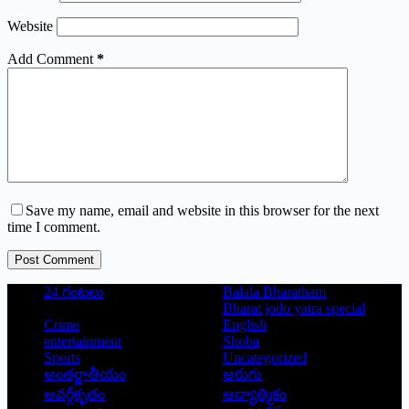
Website
Add Comment
*
Save my name, email and website in this browser for the next
time I comment.
Post Comment
24 గంటలు
Balala Bharatham
Bharat jodo yatra special
Crime
English
entertainment
Shoba
Sports
Uncategorized
అంతర్జాతీయం
అరుగు
అవర్గీకృతం
ఆద్యాత్మికం