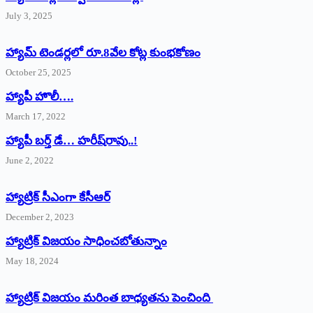
July 3, 2025
హ్యామ్‌ ‌టెండర్లలో రూ.8వేల కోట్ల కుంభకోణం
October 25, 2025
హ్యాపీ హొలీ….
March 17, 2022
హ్యాపీ బర్త్ ‌డే… హరీష్‌రావు..!
June 2, 2022
హ్యాట్రిక్‌ ‌సీఎంగా కేసీఆర్‌
December 2, 2023
హ్యాట్రిక్‌ విజయం సాధించబోతున్నాం
May 18, 2024
హ్యాట్రిక్ విజయం మరింత బాధ్యతను పెంచింది