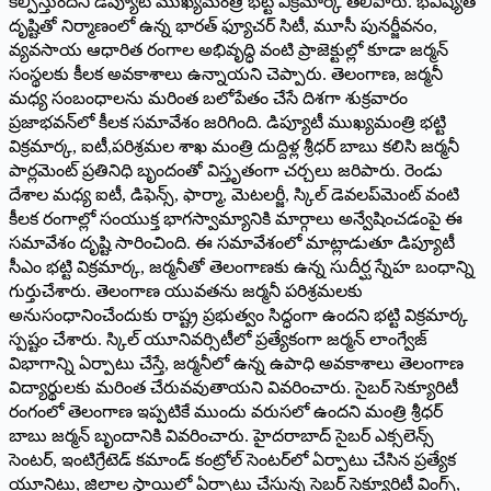
కల్పిస్తుందని డిప్యూటీ ముఖ్యమంత్రి భట్టి విక్రమార్క తెలిపారు. భవిష్యత్‌
‌దృష్టితో నిర్మాణంలో ఉన్న భారత్‌ ‌ఫ్యూచర్‌ ‌సిటీ, మూసీ పునర్జీవనం,
వ్యవసాయ ఆధారిత రంగాల అభివృద్ధి వంటి ప్రాజెక్టుల్లో కూడా జర్మన్‌
‌సంస్థలకు కీలక అవకాశాలు ఉన్నాయని చెప్పారు. తెలంగాణ, జర్మనీ
మధ్య సంబంధాలను మరింత బలోపేతం చేసే దిశగా శుక్రవారం
ప్రజాభవన్‌లో కీలక సమావేశం జరిగింది. డిప్యూటీ ముఖ్యమంత్రి భట్టి
విక్రమార్క, ఐటీ,పరిశ్రమల శాఖ మంత్రి దుద్దిళ్ల శ్రీధర్‌ ‌బాబు కలిసి జర్మనీ
పార్లమెంట్‌ ‌ప్రతినిధి బృందంతో విస్తృతంగా చర్చలు జరిపారు. రెండు
దేశాల మధ్య ఐటీ, డిఫెన్స్, ‌ఫార్మా, మెటలర్జీ, స్కిల్‌ ‌డెవలప్‌మెంట్‌ ‌వంటి
కీలక రంగాల్లో సంయుక్త భాగస్వామ్యానికి మార్గాలు అన్వేషించడంపై ఈ
సమావేశం దృష్టి సారించింది. ఈ సమావేశంలో మాట్లాడుతూ డిప్యూటీ
సీఎం భట్టి విక్రమార్క, జర్మనీతో తెలంగాణకు ఉన్న సుదీర్ఘ స్నేహ బంధాన్ని
గుర్తుచేశారు. తెలంగాణ యువతను జర్మనీ పరిశ్రమలకు
అనుసంధానించేందుకు రాష్ట్ర ప్రభుత్వం సిద్ధంగా ఉందని భట్టి విక్రమార్క
స్పష్టం చేశారు. స్కిల్‌ ‌యూనివర్సిటీలో ప్రత్యేకంగా జర్మన్‌ ‌లాంగ్వేజ్‌
‌విభాగాన్ని ఏర్పాటు చేస్తే, జర్మనీలో ఉన్న ఉపాధి అవకాశాలు తెలంగాణ
విద్యార్థులకు మరింత చేరువవుతాయని వివరించారు. సైబర్‌ ‌సెక్యూరిటీ
రంగంలో తెలంగాణ ఇప్పటికే ముందు వరుసలో ఉందని మంత్రి శ్రీధర్‌
‌బాబు జర్మన్‌ ‌బృందానికి వివరించారు. హైదరాబాద్‌ ‌సైబర్‌ ఎక్సలెన్స్
‌సెంటర్‌, ఇం‌టిగ్రేటెడ్‌ ‌కమాండ్‌ ‌కంట్రోల్‌ ‌సెంటర్‌లో ఏర్పాటు చేసిన ప్రత్యేక
యూనిట్లు, జిల్లాల స్థాయిలో ఏర్పాటు చేస్తున్న సైబర్‌ ‌సెక్యూరిటీ వింగ్స్,