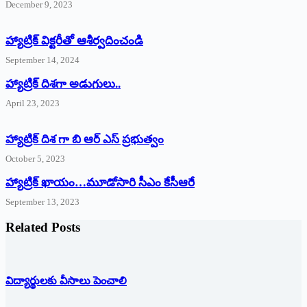
December 9, 2023
హ్యాట్రిక్‌ ‌విక్టరీతో ఆశీర్వదించండి
September 14, 2024
‌హ్యాట్రిక్‌ ‌దిశగా అడుగులు..
April 23, 2023
హ్యాట్రిక్ దిశ గా బి ఆర్ ఎస్ ప్రభుత్వం
October 5, 2023
హ్యాట్రిక్‌ ‌ఖాయం…మూడోసారి సీఎం కేసీఆరే
September 13, 2023
Related Posts
విద్యార్థులకు వీసాలు పెంచాలి