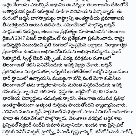
ఆర్థిక నేరాలను ఎదుర్కొనే ఆధునిక ఈ చర్యలు తెలంగాణను దేశంలోనే
అత్యాధునిక సైబర్‌ ‌సెక్యూరిటీ హబ్‌గా నిలిపాయని పేర్కొన్నారు. ఈ
రంగంలో జర్మనీ భాగస్వామ్యం రాష్ట్రాన్ని అంతర్జాతీయ ప్రమాణాలకు
తీసుకెళ్తుందని ఆయన తెలిపారు. సమావేశంలో పాల్గొన్న జర్మన్‌
‌పార్లమెంట్‌ ‌సభ్యులు, తెలంగాణ ప్రభుత్వం రూపొందించిన ‘తెలంగాణ
రైజింగ్‌ 2047 ‌విజన్‌ ‌డాక్యుమెంట్‌’‌ను ప్రత్యేకంగా ప్రశంసించారు. రాష్ట్ర
అభివృద్ధికి సంబంధించి ప్రతి రంగంలో స్పష్టమైన లక్ష్యాలు, నిర్మాణాత్మక
ప్రణాళికలు ఉండటం అభినందనీయమని అభిప్రాయపడ్డారు. సైబర్‌
‌సెక్యూరిటీ, స్కిల్డ్ ‌లేబర్‌ ఎక్స్చేంజ్‌, ‌విద్య, పరిశ్రమల రంగాలలో
తెలంగాణతో కలిసి పనిచేసేందుకు ఆసక్తి వ్యక్తం చేశారు. జర్మన్‌
‌ప్రతినిధులు మాట్లాడుతూ, ఇప్పటికే భారతదేశంలో జర్మనీ పెట్టుబడులు
భారీ స్థాయిలో ఉన్నాయని, ముఖ్యంగా బోష్‌ ‌వంటి మెగా కంపెనీలు
తెలంగాణలో తమ కార్యకలాపాలను మరింత విస్తరించేందుకు ఆసక్తి
కనబరుస్తున్నాయని తెలిపారు. ప్రస్తుతం జర్మనీలో 60,000 మంది
భారతీయ విద్యార్థులు చదువుతున్నారని, తెలంగాణ యువత ప్రతిభ
అంతర్జాతీయంగా అత్యంత గుర్తింపు పొందుతోందని వ్యాఖ్యానించారు.
ఎనిమిది మంది జర్మన్‌ ‌పార్లమెంట్‌ ‌సభ్యులతో పాటు సీనియర్‌ అధికారులు
కూడా ఈ సమావేశంలో పాల్గొన్నారు. తెలంగాణ తరఫున ఆర్థిక శాఖ
ప్రిన్సిపల్‌ ‌సెక్రటరీ సందీప్‌ ‌కుమార్‌ ‌సుల్తానియా, ఇందన శాఖ ప్రిన్సిపల్‌
‌సెక్రటరీ నవీన్‌ ‌మిట్టల్‌, ‌ట్రాన్స్కో సీఎండీ కృష్ణభాస్కర్‌, ‌జెన్‌కో సీఎండీ హరీష్‌,