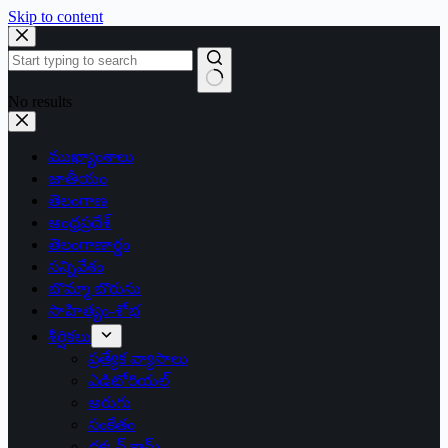
Skip to content
No results
ముఖ్యాంశాలు
జాతీయం
తెలంగాణ
ఆంధ్రప్రదేశ్
తెలంగాణార్థం
సన్నివేశం
బొమ్మా బొరుసు
సాహిత్యం-శోభ
శీర్షికలు
ప్రత్యేక వ్యాసాలు
ఎడిటోరియల్
అరుగు
సంకేతం
దక్కన్.కామ్