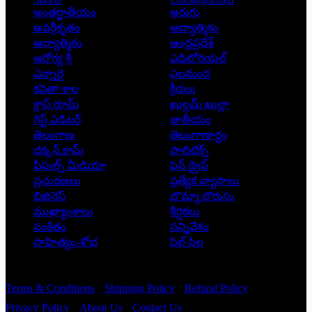
అంతర్జాతీయం
అరుగు
అవర్గీకృతం
ఆద్యాత్మికం
ఆధ్యాత్మికం
ఆంధ్రప్రదేశ్
ఆరోగ్య శ్రీ
ఎడిటోరియల్
ఎన్నారై
ఎలమంద
కవితా శాల
క్రీడలు
క్లాస్ రూమ్
ఖుల్లమ్ ఖుల్లా
గెస్ట్ ఎడిటర్
జాతీయం
తెలంగాణ
తెలంగాణార్థం
దక్కన్.కామ్
పాలిటిక్స్
పీపుల్స్ ‌మీడియా
పెన్ డ్రైవ్
ప్రచురణలు
ప్రత్యేక వ్యాసాలు
బిజినెస్
బొమ్మా బొరుసు
ముఖ్యాంశాలు
శీర్షికలు
సంకేతం
సన్నివేశం
సాహిత్యం-శోభ
సిల్ సిల
Copyright © 2026 - Prajatantra
Terms & Conditions
Shipping Policy
Refund Policy
Privacy Policy
About Us
Contact Us