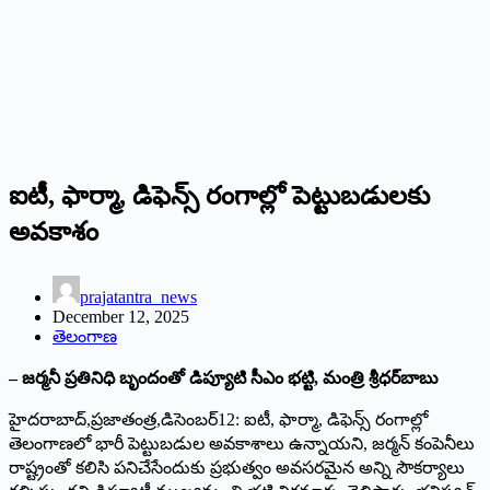
ఐటీ, ఫార్మా, డిఫెన్స్ ‌రంగాల్లో పెట్టుబడులకు
అవకాశం
prajatantra_news
December 12, 2025
తెలంగాణ
– జర్మనీ ప్రతినిధి బృందంతో డిప్యూటి సీఎం భట్టి, మంత్రి శ్రీధర్‌బాబు
హైదరాబాద్‌,‌ప్రజాతంత్ర,డిసెం
బర్‌12: ఐటీ, ఫార్మా, డిఫెన్స్ ‌రంగాల్లో
తెలంగాణలో భారీ పెట్టుబడుల అవకాశాలు ఉన్నాయని, జర్మన్‌ ‌కంపెనీలు
రాష్ట్రంతో కలిసి పనిచేసేందుకు ప్రభుత్వం అవసరమైన అన్ని సౌకర్యాలు