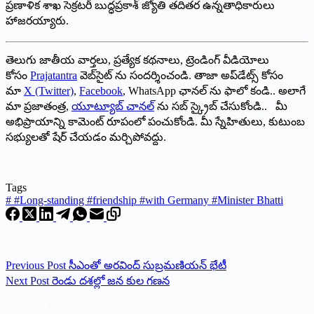
‌ప్రణాళిక శాఖ సెక్రటరీ బుద్ధప్రకాశ్‌ ‌జ్యోతి తదితర ఉన్నతాధికారులు
హాజరయ్యారు.
తెలుగు జాతీయ వార్తలు, ప్రత్యేక కథనాలు, ట్రెండింగ్ వీడియోలు
కోసం
Prajatantra
వెబ్‌సైట్ ను సందర్శించండి. తాజా అప్‌డేట్స్ కోసం
మా
X (Twitter)
,
Facebook
, WhatsApp ఛానల్ ను ఫాలో కండి.. అలాగే
మా ప్రజాతంత్ర,
యూట్యూబ్ చానల్
ను సబ్ స్క్రైబ్ చేసుకోండి.. మీ
అభిప్రాయాన్ని కామెంట్ రూపంలో పంచుకోండి. మీ స్నేహితులు, కుటుంబ
సభ్యులతో షేర్ చేయడం మర్చిపోవద్దు.
Tags
#
#Long-standing #friendship #with Germany #Minister Bhatti
Previous
Post
సీఎంతో అరవింద్‌ సుబ్రమణియన్‌ భేటీ
Next
Post
రెండు దశల్లో జన కుల గణన