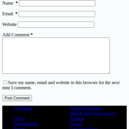
Name
*
Email
*
Website
Add Comment
*
Save my name, email and website in this browser for the next
time I comment.
Post Comment
24 గంటలు
Balala Bharatham
Bharat jodo yatra special
Crime
English
entertainment
Shoba
Sports
Uncategorized