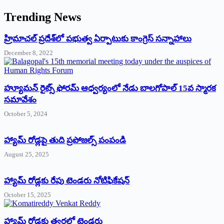
Trending News
‌హ్రిమాచల్‌ ‌ప్రదేశ్‌లో పభుత్వ ఏర్పాటుకు కాంగ్రెస్‌ ‌సన్నాహాలు
December 8, 2022
హ్యూమన్‌ రైట్స్‌ ఫోరమ్‌ ఆధ్వర్యంలో నేడు బాలగోపాల్‌ 15వ స్మారక
సమావేశం
October 5, 2024
హ్యామ్‌ రోడ్లపై తుది ప్రపోజల్స్‌ పంపండి
August 25, 2025
హ్యామ్‌ రోడ్లకు రేపు టెండరు నోటిఫికేషన్‌
October 15, 2025
హ్యామ్‌ రోడ్లకు త్వరలో టెండర్లు