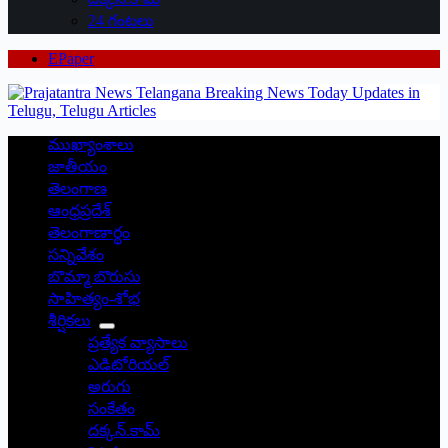
24 గంటలు
EPaper
ముఖ్యాంశాలు
జాతీయం
తెలంగాణ
ఆంధ్రప్రదేశ్
తెలంగాణార్థం
సన్నివేశం
బొమ్మా బొరుసు
సాహిత్యం-శోభ
శీర్షికలు
ప్రత్యేక వ్యాసాలు
ఎడిటోరియల్
అరుగు
సంకేతం
దక్కన్.కామ్