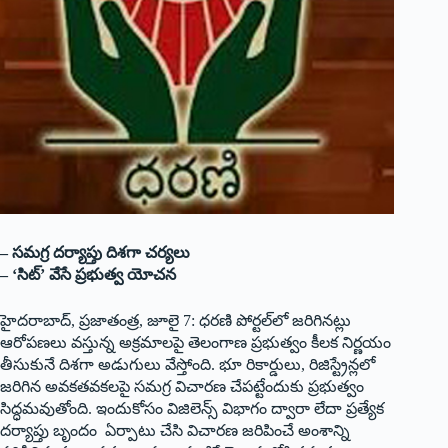
– సమగ్ర దర్యాప్తు దిశగా చర్యలు
– ‘సిట్‌’ వేసే ప్రభుత్వ యోచన
హైదరాబాద్‌,‌ ప్రజాతంత్ర, జూలై 7: ధరణి పోర్టల్‌లో జరిగినట్లు
ఆరోపణలు వస్తున్న అక్రమాలపై తెలంగాణ ప్రభుత్వం కీలక నిర్ణయం
తీసుకునే దిశగా అడుగులు వేస్తోంది. భూ రికార్డులు, రిజిస్ట్రేన్లలో
జరిగిన అవకతవకలపై సమగ్ర విచారణ చేపట్టేందుకు ప్రభుత్వం
సిద్ధమవుతోంది. ఇందుకోసం విజిలెన్స్ ‌విభాగం ద్వారా లేదా ప్రత్యేక
దర్యాప్తు బృందం ఏర్పాటు చేసి విచారణ జరిపించే అంశాన్ని