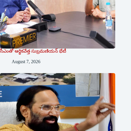
సీఎంతో ఆర్థికవేత్త సుబ్రమణియన్ భేటీ
August 7, 2026