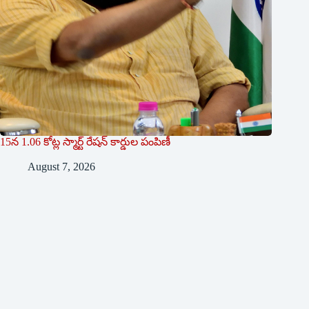
15న 1.06 కోట్ల స్మార్ట్ రేషన్ కార్డుల పంపిణీ
August 7, 2026