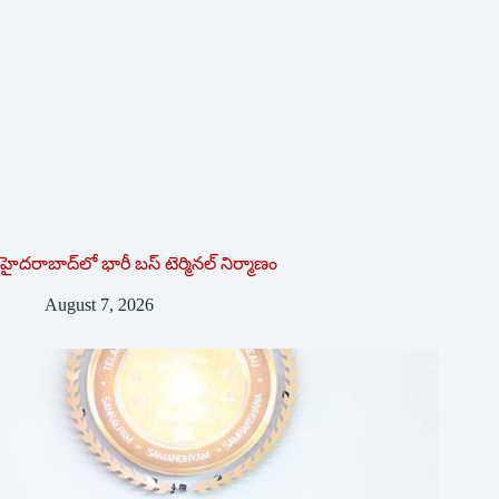
హైదరాబాద్‌లో భారీ బస్‌ ‌టెర్మినల్‌ ‌నిర్మాణం
August 7, 2026