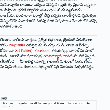
పునరావృతం కాకుండా చర్యలు చేపట్టడం ప్రభుత్వ ప్రధాన లక్ష్యంగా
కనిపిస్తోంది. ధరణి పోర్టల్‌కు సంబంధించిన ఈ వ్యవహారం
రాజకీయ, పరిపాలనా వర్గాల్లో తీవ్ర చర్చకు దారితీస్తోంది. ప్రభుత్వం
చేపట్టబోయే విచారణలో మరిన్ని కీలక విషయాలు వెలుగులోకి వచ్చే
అవకాశం ఉంది.
తెలుగు జాతీయ వార్తలు, ప్రత్యేక కథనాలు, ట్రెండింగ్ వీడియోలు
కోసం
Prajatantra
వెబ్‌సైట్ ను సందర్శించండి. తాజా అప్‌డేట్స్
కోసం మా
X (Twitter)
,
Facebook
, WhatsApp ఛానల్ ను ఫాలో
కండి.. అలాగే మా ప్రజాతంత్ర,
యూట్యూబ్ చానల్
ను సబ్ స్క్రైబ్
చేసుకోండి.. మీ అభిప్రాయాన్ని కామెంట్ రూపంలో పంచుకోండి.
మీ స్నేహితులు, కుటుంబ సభ్యులతో షేర్ చేయడం మర్చిపోవద్దు.
Tags
#
#Land irregularities #Dharani portal #Govt plans #constitute
'SIT'