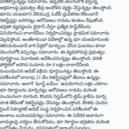
పరిశీలిస్తున్నట్లు సమాచారం. ఇప్పటికే వెలుగులోకి వస్తున్న
అక్రమాలపై ప్రభుత్వం తీవ్ర ఆందోళన వ్యక్తం చేస్తున్నట్లు తెలుస్తోంది.
భూమి యజమాని వేలిముద్ర, ఓటీపీ ధ్రువీకరణ లేకుండానే
రిజిస్టేష్రన్లు జరిగినట్లు ఆరోపణలు రావడం కలకలం రేపుతోంది.
భద్రతా వ్యవస్థలను బైపాస్‌ ‌చేస్తూ ప్రత్యేక సాప్ట్‌వేర్‌లను
వినియోగించి లావాదేవీలు నిర్వహించినట్లు ప్రాథమిక సమాచారం
వెల్లడిస్తోంది. అంతేకాకుండా విదేశాల్లో ఉన్న భూ యజమానులకు
తెలియకుండానే వారి పేర్లలో మార్పులు చేసిన ఘటనలు కూడా
వెలుగులోకి వచ్చినట్లు సమాచారం. ఈ వ్యవహారంపై ప్రభుత్వం
పూర్తిస్థాయి విచారణకు ఆదేశించనున్నట్లు తెలుస్తోంది. ధరణి
పోర్టల్‌లో జరిగిన సుమారు రూ.8 లక్షల లావాదేవీలకు
సంబంధించిన ఆడిట్‌ ‌పక్రియ పూర్తయినట్లు తెలుస్తోంది. ఈ
పరిశీలనలో దాదాపు 22 వేల రిజిస్ట్రేషన్లలో తేడాలు ఉన్నట్లు
సమాచారం. అలాగే ‘ఘోస్ట్ ఐడీలు’ ఉపయోగించి లక్షల ఎకరాల
భూ రికార్డులను మార్చినట్లు ఆరోపణలు రావడం మరింత
సంచలనంగా మారింది. కొందరు సిస్టమ్‌లోని టైమ్‌ ‌క్లాక్‌ను మార్చి
పాత తేదీలతో రిజిస్ట్రేషన్లు చేసినట్లు తెలుస్తోంది. కేరళకు చెందిన
సైబర్‌ ‌సెక్యూరిటీ ఆడిట్‌ ‌సంస్థ నిర్వహించిన పరిశీలనలో ఈ
అంశాలు బయటపడినట్లు సమాచారం. ఈ నివేదిక ఆధారంగా
బాధ్యులపై చర్యలు తీసుకోవడం, భూ రికార్డుల భద్రతను మరింత
బలోపేతం చేయడం, భవిష్యత్తులో ఇలాంటి ఘటనలు