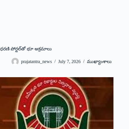
ధరణి పోర్టల్‌తో భూ అక్రమాలు
prajatantra_news
July 7, 2026
ముఖ్యాంశాలు