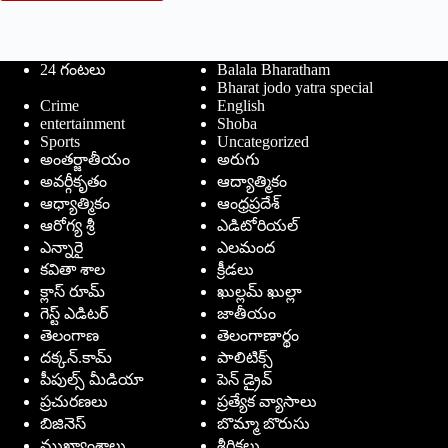
24 గంటలు
Balala Bharatham
Bharat jodo yatra special
Crime
English
entertainment
Shoba
Sports
Uncategorized
అంతర్జాతీయం
అరుగు
అవర్గీకృతం
ఆద్యాత్మికం
ఆధ్యాత్మికం
ఆంధ్రప్రదేశ్
ఆరోగ్య శ్రీ
ఎడిటోరియల్
ఎన్నారై
ఎలమంద
కవితా శాల
క్రీడలు
క్లాస్ రూమ్
ఖుల్లమ్ ఖుల్లా
గెస్ట్ ఎడిటర్
జాతీయం
తెలంగాణ
తెలంగాణార్థం
దక్కన్.కామ్
పాలిటిక్స్
పీపుల్స్ ‌మీడియా
పెన్ డ్రైవ్
ప్రచురణలు
ప్రత్యేక వ్యాసాలు
బిజినెస్
బొమ్మా బొరుసు
ముఖ్యాంశాలు
శీర్షికలు