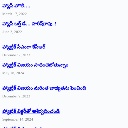
హ్యాపీ హొలీ….
March 17, 2022
హ్యాపీ బర్త్ ‌డే… హరీష్‌రావు..!
June 2, 2022
హ్యాట్రిక్‌ ‌సీఎంగా కేసీఆర్‌
December 2, 2023
హ్యాట్రిక్‌ విజయం సాధించబోతున్నాం
May 18, 2024
హ్యాట్రిక్ విజయం మరింత బాధ్యతను పెంచింది
December 9, 2023
హ్యాట్రిక్‌ ‌విక్టరీతో ఆశీర్వదించండి
September 14, 2024