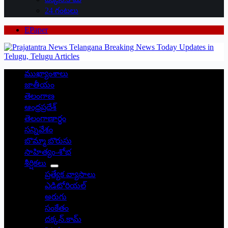
24 గంటలు
EPaper
ముఖ్యాంశాలు
జాతీయం
తెలంగాణ
ఆంధ్రప్రదేశ్
తెలంగాణార్థం
సన్నివేశం
బొమ్మా బొరుసు
సాహిత్యం-శోభ
శీర్షికలు
ప్రత్యేక వ్యాసాలు
ఎడిటోరియల్
అరుగు
సంకేతం
దక్కన్.కామ్