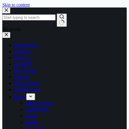
Skip to content
No results
ముఖ్యాంశాలు
జాతీయం
తెలంగాణ
ఆంధ్రప్రదేశ్
తెలంగాణార్థం
సన్నివేశం
బొమ్మా బొరుసు
సాహిత్యం-శోభ
శీర్షికలు
ప్రత్యేక వ్యాసాలు
ఎడిటోరియల్
అరుగు
సంకేతం
దక్కన్.కామ్