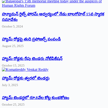
హ్యూమన్‌ రైట్స్‌ ఫోరమ్‌ ఆధ్వర్యంలో నేడు బాలగోపాల్‌ 15వ స్మారక
సమావేశం
October 5, 2024
హ్యామ్‌ రోడ్లపై తుది ప్రపోజల్స్‌ పంపండి
August 25, 2025
హ్యామ్‌ రోడ్లకు రేపు టెండరు నోటిఫికేషన్‌
October 15, 2025
హ్యామ్‌ రోడ్లకు త్వరలో టెండర్లు
July 3, 2025
హ్యామ్‌ ‌టెండర్లలో రూ.8వేల కోట్ల కుంభకోణం
October 25, 2025