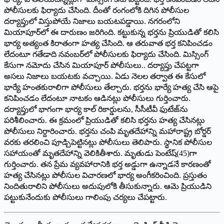
పోలీసులకు ఫిర్యాదు చేసింది. దీంతో రంగంలోకి దిగిన పోలీసుల
దర్యాప్తులో విస్తుపోయే నిజాలు బయటపడ్డాయి. నగరంలోని
మియాపూర్‌లో ఈ దారుణం జరిగింది. కట్టుకున్న భర్తను ప్రియుడితో కలిసి
భార్య అత్యంత కిరాతంగా హత్య చేసింది. ఆ తరువాత భర్త కనిపించడం
లేదంటూ గతేడాది నవంబర్‌లో పోలీసులకు ఫిర్యాదు చేసింది. మిస్సింగ్‌
‌కేసుగా నమోదు చేసిన మియాపూర్‌ ‌పోలీసులు.. దర్యాప్తు చేపట్టగా
అసలు నిజాలు బయటకు వచ్చాయి. ఏడు నెలల తర్వాత ఈ కేసులో
భార్యే హంతకురాలిగా పోలీసులు తేల్చారు. భర్తను భార్యే హత్య చేసి ఆపై
కనిపించడం లేదంటూ నాటకం ఆడినట్లు పోలీసులు గుర్తించారు.
దర్యాప్తులో భాగంగా భార్య కాల్‌ ‌రికార్డుల‌ను, సీసీటీవీ ఫుటేజ్‌ను
పరిశీలించారు. ఈ క్రమంలో ప్రియుడితో కలిసి భర్తను హత్య చేసినట్లు
పోలీసులు నిర్దారించారు. భర్తను చంపి మృతదేహాన్ని మహారాష్ట్ర బోర్డర్‌
‌వరకు తరలించి పూడ్చిపెట్టినట్లు పోలీసులు తెలిపారు. స్థానిక పోలీసుల
సహాయంతో మృతదేహాన్ని వెలికితీశారు. మృతుడు పెంటేష్‌(45)‌గా
గుర్తించారు. తన ప్రేమ వ్యవహారానికి భర్త అడ్డుగా ఉన్నాడనే కారణంతో
హత్య చేసినట్లు పోలీసుల విచారణలో భార్య అంగీకరించింది. ప్రస్తుతం
నిందితురాలిని పోలీసులు అదుపులోకి తీసుకున్నారు. ఆమె ప్రియుడిని
పట్టుకునేందుకు పోలీసులు గాలింపు చర్యలు చేపట్టారు.