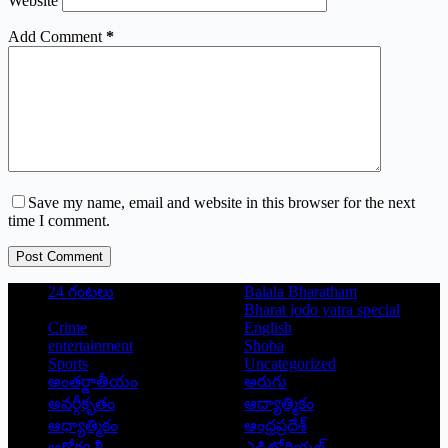
Website
Add Comment
*
Save my name, email and website in this browser for the next
time I comment.
Post Comment
24 గంటలు
Balala Bharatham
Bharat jodo yatra special
Crime
English
entertainment
Shoba
Sports
Uncategorized
అంతర్జాతీయం
అరుగు
అవర్గీకృతం
ఆద్యాత్మికం
ఆధ్యాత్మికం
ఆంధ్రప్రదేశ్
ఆరోగ్య శ్రీ
ఎడిటోరియల్