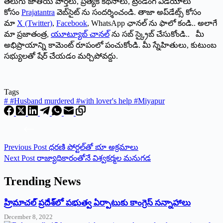
తెలుగు జాతీయ వార్తలు, ప్రత్యేక కథనాలు, ట్రెండింగ్ వీడియోలు
కోసం
Prajatantra
వెబ్‌సైట్ ను సందర్శించండి. తాజా అప్‌డేట్స్ కోసం
మా
X (Twitter)
,
Facebook
, WhatsApp ఛానల్ ను ఫాలో కండి.. అలాగే
మా ప్రజాతంత్ర,
యూట్యూబ్ చానల్
ను సబ్ స్క్రైబ్ చేసుకోండి.. మీ
అభిప్రాయాన్ని కామెంట్ రూపంలో పంచుకోండి. మీ స్నేహితులు, కుటుంబ
సభ్యులతో షేర్ చేయడం మర్చిపోవద్దు.
Tags
#
#Husband murdered #with lover's help #Miyapur
Previous
Post
ధరణి పోర్టల్‌తో భూ అక్రమాలు
Next
Post
రాజ్యాధికారంతోనే విశ్వకర్మల మ‌నుగ‌డ‌
Trending News
‌హ్రిమాచల్‌ ‌ప్రదేశ్‌లో పభుత్వ ఏర్పాటుకు కాంగ్రెస్‌ ‌సన్నాహాలు
December 8, 2022