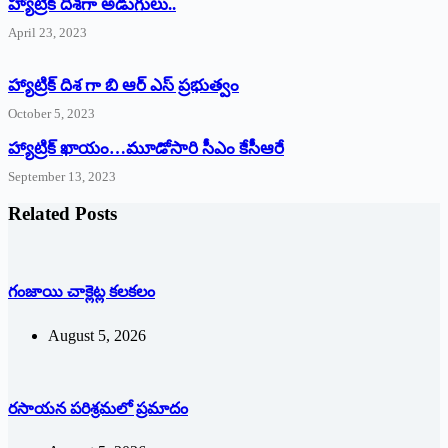
‌హ్యాట్రిక్‌ ‌దిశగా అడుగులు..
April 23, 2023
హ్యాట్రిక్ దిశ గా బి ఆర్ ఎస్ ప్రభుత్వం
October 5, 2023
హ్యాట్రిక్‌ ‌ఖాయం…మూడోసారి సీఎం కేసీఆరే
September 13, 2023
Related Posts
గంజాయి చాక్లెట్ల కలకలం
August 5, 2026
రసాయన పరిశ్రమలో ప్రమాదం