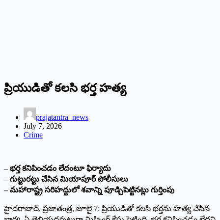
ప్రియుడితో కలసి భర్త హత్య
prajatantra_news
July 7, 2026
Crime
– భర్త కనిపించడం లేదంటూ ఫిర్యాదు
– గుట్టురట్టు చేసిన మియాపూర్‌ ‌పోలీసులు
– మహారాష్ట్ర సరిహద్దులో శవాన్ని పూడ్చిపెట్టినట్లు గుర్తింపు
హైదరాబాద్‌,‌ ప్రజాతంత్ర, జూలై 7: ప్రియుడితో కలసి భర్తను హత్య చేసిన
భార్య, ఏ తెలియదన్నట్లుగా మిస్సింగ్‌ ‌కేసు పెట్టింది. భర్త కనిపించడం లేదని