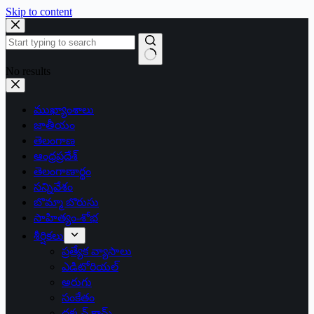
Skip to content
No results
ముఖ్యాంశాలు
జాతీయం
తెలంగాణ
ఆంధ్రప్రదేశ్
తెలంగాణార్థం
సన్నివేశం
బొమ్మా బొరుసు
సాహిత్యం-శోభ
శీర్షికలు
ప్రత్యేక వ్యాసాలు
ఎడిటోరియల్
అరుగు
సంకేతం
దక్కన్.కామ్