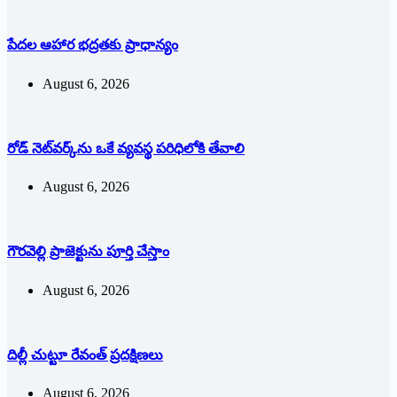
పేదల ఆహార భద్రతకు ప్రాధాన్యం
August 6, 2026
రోడ్ నెట్‌వర్క్‌ను ఒకే వ్య‌వ‌స్థ ప‌రిధిలోకి తేవాలి
August 6, 2026
గౌరవెల్లి ప్రాజెక్టును పూర్తి చేస్తాం
August 6, 2026
దిల్లీ చుట్టూ రేవంత్ ప్ర‌ద‌క్షిణ‌లు
August 6, 2026