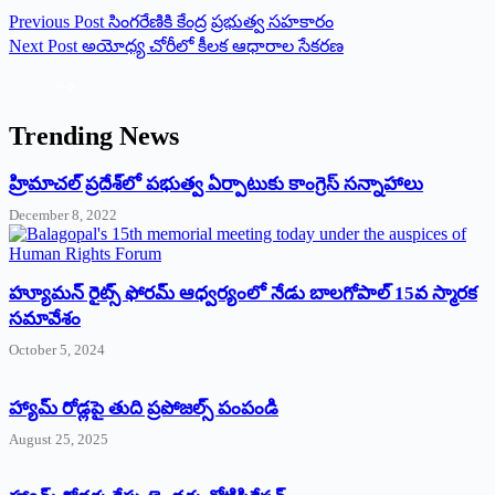
Previous
Post
సింగరేణికి కేంద్ర ప్ర‌భుత్వ‌ సహకారం
Next
Post
అయోధ్య చోరీలో కీలక ఆధారాల సేకరణ
Trending News
‌హ్రిమాచల్‌ ‌ప్రదేశ్‌లో పభుత్వ ఏర్పాటుకు కాంగ్రెస్‌ ‌సన్నాహాలు
December 8, 2022
హ్యూమన్‌ రైట్స్‌ ఫోరమ్‌ ఆధ్వర్యంలో నేడు బాలగోపాల్‌ 15వ స్మారక
సమావేశం
October 5, 2024
హ్యామ్‌ రోడ్లపై తుది ప్రపోజల్స్‌ పంపండి
August 25, 2025