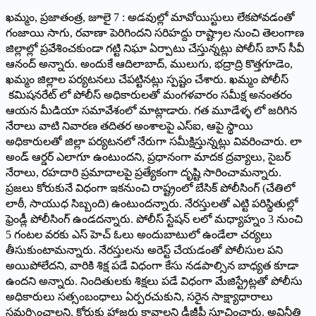
ఖమ్మం, ప్రజాతంత్ర, జూలై 7 : అడవుల్లో మావోయిస్టులు లేకపోవడంతో
గంజాయి సాగు, రవాణా పెరిగిందని సరిహద్దు రాష్ట్రాల నుంచి తెలంగాణ
జిల్లాల్లో ప్రవేశించకుండా గట్టి నిఘా ఏర్పాటు చేస్తున్నట్లు పోలీస్ బాస్ సీవీ
ఆనంద్ అన్నారు. అందుకే ఆదిలాబాద్, ములుగు, భద్రాద్రి కొత్తగూడెం,
ఖమ్మం జిల్లాల పర్యటనలు చేపట్టినట్లు స్పష్టం చేశారు. ఖమ్మం పోలీస్
కమిషనరేట్ లో పోలీస్ అధికారులతో మంగళవారం సమీక్ష అనంతరం
ఆయన మీడియా సమావేశంలో మాట్లాడారు. గత మూడేళ్ళ లో జరిగిన
నేరాలు వాటి నివారణ తదితర అంశాలపై ఎస్ఐ, ఆపై స్థాయి
అధికారులతో జిల్లా పర్యటనలో నేరుగా సమీక్షిస్తున్నట్లు వివరించారు. లా
అండ్ ఆర్డర్ ఎలాగూ ఉంటుందని, ప్రధానంగా మాదక ద్రవ్యాలు, సైబర్
నేరాలు, రహదారి ప్రమాదాలపై ప్రత్యేకంగా దృష్టి సారించామన్నారు.
ప్రజలు కోరుకునే విధంగా ఇకనుంచి రాష్ట్రంలో బేసిక్ పోలీసింగ్ (చేతిలో
లాఠీ, సాయుధ సిబ్బంది) ఉంటుందన్నారు. నేరస్తులతో ఎట్టి పరిస్థితుల్లో
ఫ్రెండ్లీ పోలీసింగ్ ఉండదన్నారు. పోలీస్ స్టేషన్ లలో మధ్యాహ్నం 3 నుంచి
5 గంటల వరకు ఎస్ హెచ్ ఓలు అందుబాటులో ఉండేలా చర్యలు
తీసుకుంటామన్నారు. నేరస్తులను అరెస్ట్ చేయడంతో పోలీసుల పని
అయిపోలేదని, వారికి శిక్ష పడే విధంగా కేసు నడపాల్సిన బాధ్యత కూడా
ఉందని అన్నారు. నిందితులకు శిక్షలు పడే విధంగా మేజిస్ట్రేట్లతో పోలీసు
అధికారులు సత్సంబంధాలు ఏర్పరచుకుని, సరైన సాక్ష్యాధారాలు
సమర్పించాలని, కోర్టుకు హాజరు కావాలని డీజీపీ సూచించారు. అవినీతి