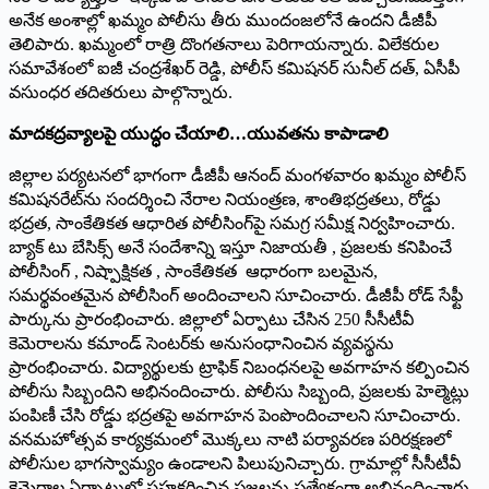
అనేక అంశాల్లో ఖమ్మం పోలీసు తీరు ముందంజలోనే ఉందని డీజీపీ
తెలిపారు. ఖమ్మంలో రాత్రి దొంగతనాలు పెరిగాయన్నారు. విలేకరుల
సమావేశంలో ఐజీ చంద్రశేఖర్ రెడ్డి, పోలీస్ కమిషనర్ సునీల్ దత్, ఏసీపీ
వసుంధర తదితరులు పాల్గొన్నారు.
మాద‌క‌ద్ర‌వ్యాల‌పై యుద్ధం చేయాలి…యువ‌త‌ను కాపాడాలి
జిల్లాల పర్యటనలో భాగంగా డీజీపీ ఆనంద్ మంగళవారం ఖమ్మం పోలీస్
కమిషనరేట్‌ను సందర్శించి నేరాల నియంత్రణ, శాంతిభద్రతలు, రోడ్డు
భద్రత, సాంకేతికత ఆధారిత పోలీసింగ్‌పై సమగ్ర సమీక్ష నిర్వహించారు.
బ్యాక్ టు బేసిక్స్ అనే సందేశాన్ని ఇస్తూ నిజాయతీ , ప్రజలకు కనిపించే
పోలీసింగ్ , నిష్పాక్షికత , సాంకేతికత ఆధారంగా బలమైన,
సమర్థవంతమైన పోలీసింగ్ అందించాలని సూచించారు. డీజీపీ రోడ్ సేఫ్టీ
పార్కును ప్రారంభించారు. జిల్లాలో ఏర్పాటు చేసిన 250 సీసీటీవీ
కెమెరాలను కమాండ్ సెంటర్‌కు అనుసంధానించిన వ్యవస్థను
ప్రారంభించారు. విద్యార్థులకు ట్రాఫిక్ నిబంధనలపై అవగాహన కల్పించిన
పోలీసు సిబ్బందిని అభినందించారు. పోలీసు సిబ్బంది, ప్రజలకు హెల్మెట్లు
పంపిణీ చేసి రోడ్డు భద్రతపై అవగాహన పెంపొందించాలని సూచించారు.
వనమహోత్సవ కార్యక్రమంలో మొక్కలు నాటి పర్యావరణ పరిరక్షణలో
పోలీసుల భాగస్వామ్యం ఉండాలని పిలుపునిచ్చారు. గ్రామాల్లో సీసీటీవీ
కెమెరాల ఏర్పాటులో సహకరించిన ప్రజలను ప్రత్యేకంగా అభినందించారు.