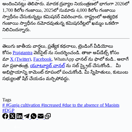
అందించినట్లు తెలిపారు. మాదక ద్రవ్యాల నియంత్రణలో భాగంగా 2026లో
1,700 కిలోల గంజాయి, 2025లో సుమారు 4,000 కిలోల గంజాయి
స్వాధీనం చేసుకున్నట్లు కమిషనర్ వివరించారు. రాష్ట్రంలో అత్యధిక
గంజాయి స్వాధీనం నమోదవుతున్న కమిషనరేట్లలో ఖమ్మం ఒకటిగా
నిలిచిందన్నారు.
తెలుగు జాతీయ వార్తలు, ప్రత్యేక కథనాలు, ట్రెండింగ్ వీడియోలు
కోసం
Prajatantra
వెబ్‌సైట్ ను సందర్శించండి. తాజా అప్‌డేట్స్ కోసం
మా
X (Twitter)
,
Facebook
, WhatsApp ఛానల్ ను ఫాలో కండి.. అలాగే
మా ప్రజాతంత్ర,
యూట్యూబ్ చానల్
ను సబ్ స్క్రైబ్ చేసుకోండి.. మీ
అభిప్రాయాన్ని కామెంట్ రూపంలో పంచుకోండి. మీ స్నేహితులు, కుటుంబ
సభ్యులతో షేర్ చేయడం మర్చిపోవద్దు.
Tags
#
#Ganja cultivation #increased #due to the absence of Maoists
#DGP