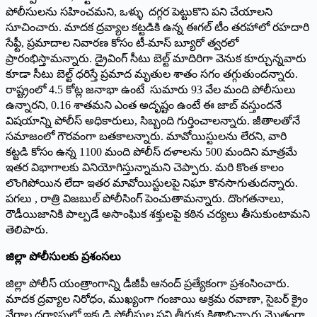
పోలీసులను సహించమని, ఒళ్ళు దగ్గర పెట్టుకొని పని చేయాలని
సూచించారు. మాదక ద్రవ్యాల కట్టడికి ఉన్న ఈగల్ టీం తరహాలో రహదారి
సేఫ్టీ, ప్రమాదాల నివారణ కోసం టీ-మాస్ బ్యూరో త్వరలో
ప్రారంభిస్తామన్నారు. డ్రైవింగ్ సీటు బెల్ట్ మాదిరిగా వెనుక కూర్చున్నవారు
కూడా సీటు బెల్ట్ ధరిస్తే ప్రమాద మృతుల శాతం సగం తగ్గుతుందన్నారు.
రాష్ట్రంలో 4.5 కోట్ల జనాభా ఉంటే సుమారు 93 వేల మంది పోలీసులు
ఉన్నారని, 0.16 శాతమని ఎంత అదృష్టం ఉంటే ఈ జాబ్ వస్తుందనే
విషయాన్ని పోలీస్ అధికారులు, సిబ్బంది గుర్తించాలన్నారు. జీతాలతోనే
సమాజంలో గౌరవంగా బతకాలన్నారు. మావోయిస్టులను లేరని, వారి
కట్టడి కోసం ఉన్న 1100 మంది పోలీస్ దళాలను 500 మందిని మాత్రమే
ఇతర విభాగాలకు వినియోగిస్తున్నామని చెప్పారు. మరి కొంత కాలం
లొంగిపోయిన లేదా ఇతర మావోయిస్టులపై నిఘా కొనసాగుతుదన్నారు.
పగలు , రాత్రి విజబుల్ పోలీసింగ్ పెంచుతామన్నారు. దొంగతనాలు,
రౌడీయిజానికి పాల్పడే అసాంఘిక శక్తులపై కఠిన చర్యలు తీసుకుంటామని
తెలిపారు.
జిల్లా పోలీసులకు ప్రశంసలు
జిల్లా పోలీస్ యంత్రాంగాన్ని డీజీపీ ఆనంద్ ప్రత్యేకంగా ప్రశంసించారు.
మాదక ద్రవ్యాల నిరోధం, ముఖ్యంగా గంజాయి అక్రమ రవాణా, సైబర్ క్రైం
నేరాల దర్యాప్తులో ఇక్కడి పోలీసుల పని తీరుకు కితాబిచ్చారు.మొత్తంగా