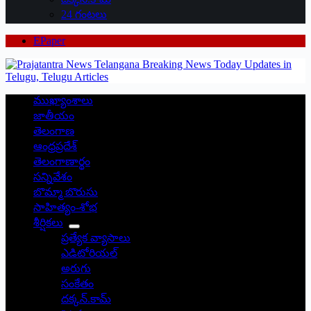
24 గంటలు
EPaper
ముఖ్యాంశాలు
జాతీయం
తెలంగాణ
ఆంధ్రప్రదేశ్
తెలంగాణార్థం
సన్నివేశం
బొమ్మా బొరుసు
సాహిత్యం-శోభ
శీర్షికలు
ప్రత్యేక వ్యాసాలు
ఎడిటోరియల్
అరుగు
సంకేతం
దక్కన్.కామ్