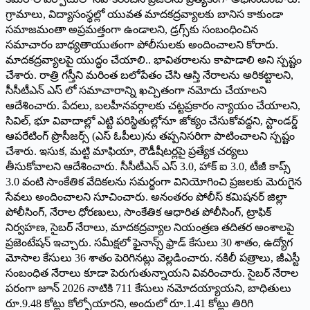
గ్రామాలు, విద్యాసంస్థల్లో యువత మాదకద్రవ్యాలకు బానిస కాకుండా
సమాజమంతా అప్రమత్తంగా ఉండాలని, డ్రగ్స్‌కు సంబంధించిన
సమాచారం బాధ్యతాయుతంగా పోలీసులకు అందించాలని కోరారు.
మాదకద్రవ్యాలపై యుద్ధం చేయాలి.. భావితరాలను కాపాడాలి అని స్పష్టం
చేశారు. రాత్రి గస్తీని మరింత బలోపేతం చేసి ఆస్తి నేరాలను అరికట్టాలని,
సీసీటీఎన్ ఎస్ లో సమాచారాన్ని ఖచ్చితంగా నమోదు చేయాలని
ఆదేశించారు. పేదలు, బలహీనవర్గాలకు చట్టప్రకారం న్యాయం చేయాలని,
సివిల్, భూ వివాదాల్లో ఎట్టి పరిస్థితుల్లోనూ జోక్యం చేసుకోవద్దని, స్టాండర్డ్
ఆపరేటింగ్ ప్రొసీజర్స్ (ఎస్ ఓపీలు)ను తప్పనిసరిగా పాటించాలని స్పష్టం
చేశారు. ఇసుక, మట్టి మాఫియా, రౌడీషీటర్లపై ప్రత్యేక చర్యలు
తీసుకోవాలని ఆదేశించారు. సీసీటీఎన్ ఎస్‌ 3.0, హాక్ ఐ 3.0, టీజీ కాప్స్
3.0 వంటి సాంకేతిక వేదికలను సమర్థంగా వినియోగించి ప్రజలకు మెరుగైన
సేవలు అందించాలని సూచించారు. అనంతరం పోలీస్ కమిషనర్ జిల్లా
పోలీసింగ్, నేరాల ధోరణులు, సాంకేతిక ఆధారిత పోలీసింగ్, ట్రాఫిక్
నిర్వహణ, సైబర్ నేరాలు, మాదకద్రవ్యాల నియంత్రణ తదితర అంశాలపై
ప్రజెంటేషన్ ఇచ్చారు. సమీక్షలో ఫైనాన్స్ ఫ్రాడ్ కేసులు 30 శాతం, ఉద్యోగ
మోసాల కేసులు 36 శాతం పెరిగినట్లు వెల్లడించారు. నకిలీ పత్రాలు, జీఎస్టీ
సంబంధిత నేరాలు కూడా పెరుగుతున్నాయని వివరించారు. సైబర్ నేరాల
పరంగా జూన్ 2026 నాటికి 711 కేసులు నమోదయ్యాయని, బాధితులు
రూ.9.48 కోట్లు కోల్పోయారని, అందులో రూ.1.41 కోట్లు తిరిగి