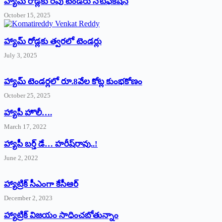
హ్యామ్‌ రోడ్లకు రేపు టెండరు నోటిఫికేషన్‌
October 15, 2025
హ్యామ్‌ రోడ్లకు త్వరలో టెండర్లు
July 3, 2025
హ్యామ్‌ ‌టెండర్లలో రూ.8వేల కోట్ల కుంభకోణం
October 25, 2025
హ్యాపీ హొలీ….
March 17, 2022
హ్యాపీ బర్త్ ‌డే… హరీష్‌రావు..!
June 2, 2022
హ్యాట్రిక్‌ ‌సీఎంగా కేసీఆర్‌
December 2, 2023
హ్యాట్రిక్‌ విజయం సాధించబోతున్నాం