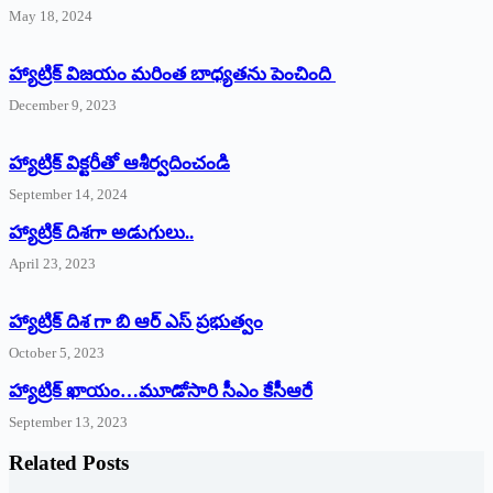
May 18, 2024
హ్యాట్రిక్ విజయం మరింత బాధ్యతను పెంచింది
December 9, 2023
హ్యాట్రిక్‌ ‌విక్టరీతో ఆశీర్వదించండి
September 14, 2024
‌హ్యాట్రిక్‌ ‌దిశగా అడుగులు..
April 23, 2023
హ్యాట్రిక్ దిశ గా బి ఆర్ ఎస్ ప్రభుత్వం
October 5, 2023
హ్యాట్రిక్‌ ‌ఖాయం…మూడోసారి సీఎం కేసీఆరే
September 13, 2023
Related Posts