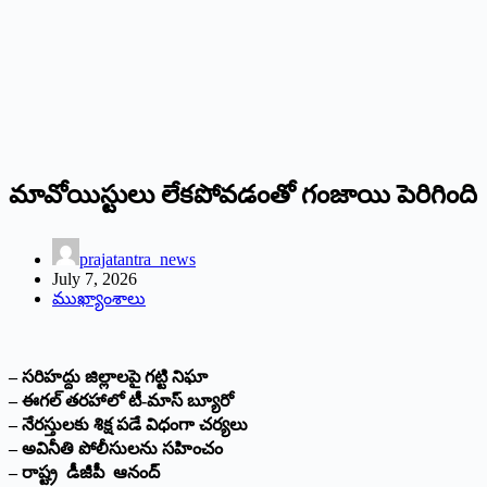
మావోయిస్టులు లేకపోవడంతో గంజాయి పెరిగింది
prajatantra_news
July 7, 2026
ముఖ్యాంశాలు
– సరిహద్దు జిల్లాలపై గట్టి నిఘా
– ఈగల్ తరహాలో టీ-మాస్ బ్యూరో
– నేరస్తులకు శిక్ష పడే విధంగా చర్యలు
– అవినీతి పోలీసులను సహించం
– రాష్ట్ర డీజీపీ ఆనంద్