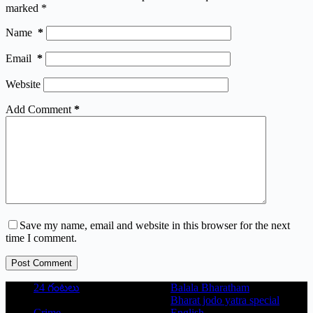
marked
*
Name
*
Email
*
Website
Add Comment
*
Save my name, email and website in this browser for the next
time I comment.
Post Comment
24 గంటలు
Balala Bharatham
Bharat jodo yatra special
Crime
English