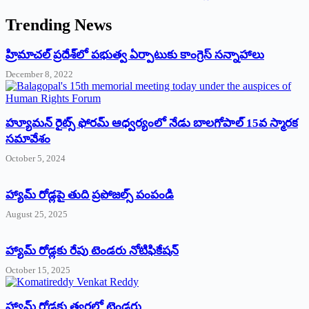
Trending News
‌హ్రిమాచల్‌ ‌ప్రదేశ్‌లో పభుత్వ ఏర్పాటుకు కాంగ్రెస్‌ ‌సన్నాహాలు
December 8, 2022
హ్యూమన్‌ రైట్స్‌ ఫోరమ్‌ ఆధ్వర్యంలో నేడు బాలగోపాల్‌ 15వ స్మారక
సమావేశం
October 5, 2024
హ్యామ్‌ రోడ్లపై తుది ప్రపోజల్స్‌ పంపండి
August 25, 2025
హ్యామ్‌ రోడ్లకు రేపు టెండరు నోటిఫికేషన్‌
October 15, 2025
హ్యామ్‌ రోడ్లకు త్వరలో టెండర్లు