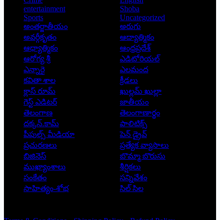
entertainment
Shoba
Sports
Uncategorized
అంతర్జాతీయం
అరుగు
అవర్గీకృతం
ఆద్యాత్మికం
ఆధ్యాత్మికం
ఆంధ్రప్రదేశ్
ఆరోగ్య శ్రీ
ఎడిటోరియల్
ఎన్నారై
ఎలమంద
కవితా శాల
క్రీడలు
క్లాస్ రూమ్
ఖుల్లమ్ ఖుల్లా
గెస్ట్ ఎడిటర్
జాతీయం
తెలంగాణ
తెలంగాణార్థం
దక్కన్.కామ్
పాలిటిక్స్
పీపుల్స్ ‌మీడియా
పెన్ డ్రైవ్
ప్రచురణలు
ప్రత్యేక వ్యాసాలు
బిజినెస్
బొమ్మా బొరుసు
ముఖ్యాంశాలు
శీర్షికలు
సంకేతం
సన్నివేశం
సాహిత్యం-శోభ
సిల్ సిల
Copyright © 2026 - Prajatantra