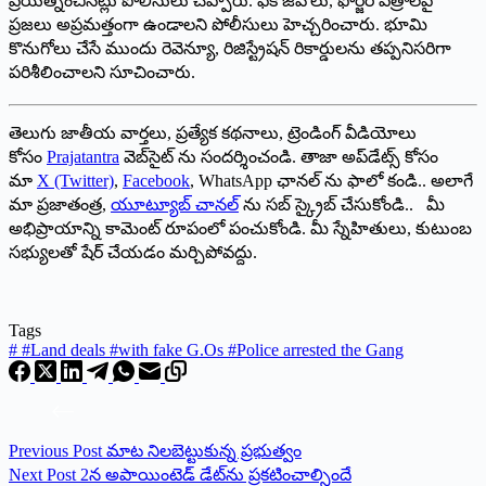
ప్రయత్నించినట్లు పోలీసులు చెప్పారు. ఫేక్ జీవోలు, ఫోర్జరీ పత్రాలపై
ప్రజలు అప్రమత్తంగా ఉండాలని పోలీసులు హెచ్చరించారు. భూమి
కొనుగోలు చేసే ముందు రెవెన్యూ, రిజిస్ట్రేషన్ రికార్డులను తప్పనిసరిగా
పరిశీలించాలని సూచించారు.
తెలుగు జాతీయ వార్తలు, ప్రత్యేక కథనాలు, ట్రెండింగ్ వీడియోలు
కోసం
Prajatantra
వెబ్‌సైట్ ను సందర్శించండి. తాజా అప్‌డేట్స్ కోసం
మా
X (Twitter)
,
Facebook
, WhatsApp ఛానల్ ను ఫాలో కండి.. అలాగే
మా ప్రజాతంత్ర,
యూట్యూబ్ చానల్
ను సబ్ స్క్రైబ్ చేసుకోండి.. మీ
అభిప్రాయాన్ని కామెంట్ రూపంలో పంచుకోండి. మీ స్నేహితులు, కుటుంబ
సభ్యులతో షేర్ చేయడం మర్చిపోవద్దు.
Tags
#
#Land deals #with fake G.Os #Police arrested the Gang
Previous
Post
మాట నిలబెట్టుకున్న ప్రభుత్వం
Next
Post
2న అపాయింటెడ్ డేట్‌ను ప్రకటించాల్సిందే