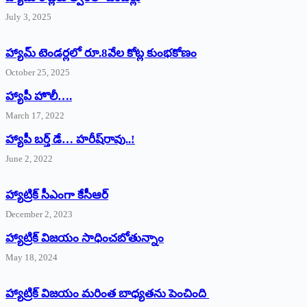
July 3, 2025
హ్యామ్‌ ‌టెండర్లలో రూ.8వేల కోట్ల కుంభకోణం
October 25, 2025
హ్యాపీ హొలీ….
March 17, 2022
హ్యాపీ బర్త్ ‌డే… హరీష్‌రావు..!
June 2, 2022
హ్యాట్రిక్‌ ‌సీఎంగా కేసీఆర్‌
December 2, 2023
హ్యాట్రిక్‌ విజయం సాధించబోతున్నాం
May 18, 2024
హ్యాట్రిక్ విజయం మరింత బాధ్యతను పెంచింది