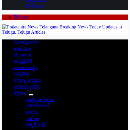
24 గంటలు
EPaper
ముఖ్యాంశాలు
జాతీయం
తెలంగాణ
ఆంధ్రప్రదేశ్
తెలంగాణార్థం
సన్నివేశం
బొమ్మా బొరుసు
సాహిత్యం-శోభ
శీర్షికలు
ప్రత్యేక వ్యాసాలు
ఎడిటోరియల్
అరుగు
సంకేతం
దక్కన్.కామ్