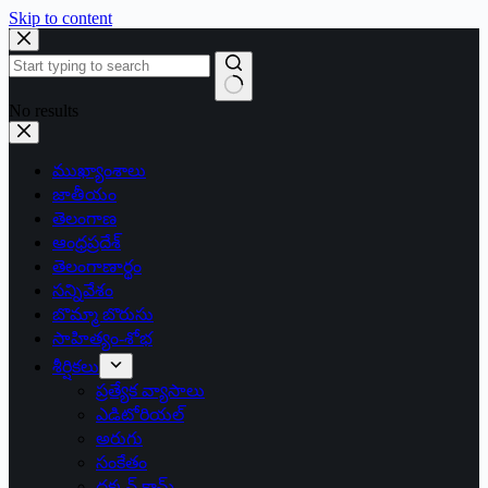
Skip to content
No results
ముఖ్యాంశాలు
జాతీయం
తెలంగాణ
ఆంధ్రప్రదేశ్
తెలంగాణార్థం
సన్నివేశం
బొమ్మా బొరుసు
సాహిత్యం-శోభ
శీర్షికలు
ప్రత్యేక వ్యాసాలు
ఎడిటోరియల్
అరుగు
సంకేతం
దక్కన్.కామ్