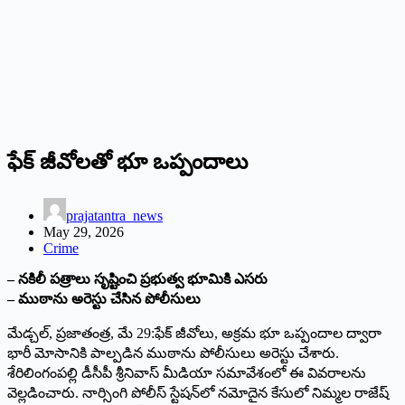
ఫేక్ జీవోలతో భూ ఒప్పందాలు
prajatantra_news
May 29, 2026
Crime
– నకిలీ పత్రాలు సృష్టించి ప్రభుత్వ భూమికి ఎసరు
– ముఠాను అరెస్టు చేసిన పోలీసులు
మేడ్చల్, ప్రజాతంత్ర, మే 29:ఫేక్ జీవోలు, అక్రమ భూ ఒప్పందాల ద్వారా
భారీ మోసానికి పాల్పడిన ముఠాను పోలీసులు అరెస్టు చేశారు.
శేరిలింగంపల్లి డీసీపీ శ్రీనివాస్ మీడియా సమావేశంలో ఈ వివరాలను
వెల్లడించారు. నార్సింగి పోలీస్ స్టేషన్‌లో నమోదైన కేసులో నిమ్మల రాజేష్