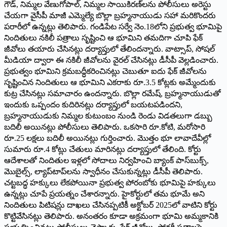
గౌడ్, నిమ్మల వేణుగోపాల్, నిమ్మల సాయికిరణ్‌లను పోలీసులు అరెస్టు
చేయగా వైసీపీ మాజీ ఎమ్మెల్యే బొల్లా బ్రహ్మనాయుడు సహా మరికొందరు
పరారీలో ఉన్నట్లు తెలిపారు. గండిపేట సర్వే నెం.18లోని ప్రభుత్వ భూమిపై
నిందితులు నకిలీ పత్రాలు సృష్టించి ఆ భూమిని తమదిగా చూపి ఫేక్
జీవోలు తయారు చేసినట్లు దర్యాప్తులో తేలిందన్నారు. వాట్సాప్, సోషల్
మీడియా ద్వారా ఈ నకిలీ జీవోలను వైరల్ చేసినట్లు డీసీపీ వెల్లడించారు.
ప్రభుత్వం భూమిని క్రమబద్ధీకరించినట్లు చెబుతూ ఐదు ఫేక్ జీవోలను
సృష్టించిన నిందితులు ఆ భూమిని ఎకరాకు రూ.3.5 కోట్లకు అమ్మేందుకు
కుట్ర చేసినట్లు సమాచారం ఉందన్నారు. బొల్లా రమేష్, బ్రహ్మనాయుడుతో
ఇందుకు ఒప్పందం కుదిరినట్లు దర్యాప్తులో బయటపడిందని,
బ్రహ్మనాయుడుకు నిమ్మల కుటుంబం నుండి రెండు విడతలుగా డబ్బు
బదిలీ అయినట్లు పోలీసులు తెలిపారు. ఒకసారి రూ.కోటి, మరోసారి
రూ.25 లక్షలు బదిలీ అయినట్లు గుర్తించారు. మొత్తం భూ లావాదేవీల్లో
సుమారు రూ.4 కోట్లు చేతులు మారినట్లు దర్యాప్తులో తేలింది. కోర్టు
ఆదేశాలతో నిందితుల ఇళ్లలో సోదాలు నిర్వహించి బ్యాంక్ పాస్‌బుక్స్,
మొబైల్స్, ల్యాప్‌టాప్‌లను స్వాధీనం చేసుకున్నట్లు డీసీపీ తెలిపారు.
చట్టబద్ధ హక్కులు లేకపోయినా ప్రభుత్వ పోరంబోకు భూమిపై హక్కులు
ఉన్నట్లు చూపే ప్రయత్నం చేశారన్నారు. హైకోర్టులో తమ భూమే అని
నిందితులు పిటిషన్లు దాఖలు చేసినప్పటికీ అక్టోబర్ 2025లో వాటిని కోర్టు
కొట్టివేసినట్లు తెలిపారు. అనంతరం కూడా అక్రమంగా భూమి అమ్మకానికి