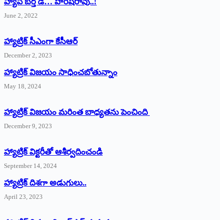
హ్యాపీ బర్త్ ‌డే… హరీష్‌రావు..!
June 2, 2022
హ్యాట్రిక్‌ ‌సీఎంగా కేసీఆర్‌
December 2, 2023
హ్యాట్రిక్‌ విజయం సాధించబోతున్నాం
May 18, 2024
హ్యాట్రిక్ విజయం మరింత బాధ్యతను పెంచింది
December 9, 2023
హ్యాట్రిక్‌ ‌విక్టరీతో ఆశీర్వదించండి
September 14, 2024
‌హ్యాట్రిక్‌ ‌దిశగా అడుగులు..
April 23, 2023