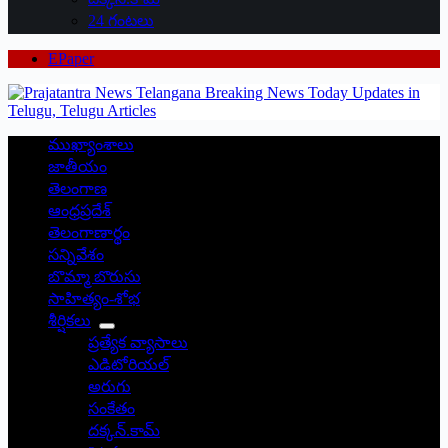
24 గంటలు
EPaper
ముఖ్యాంశాలు
జాతీయం
తెలంగాణ
ఆంధ్రప్రదేశ్
తెలంగాణార్థం
సన్నివేశం
బొమ్మా బొరుసు
సాహిత్యం-శోభ
శీర్షికలు
ప్రత్యేక వ్యాసాలు
ఎడిటోరియల్
అరుగు
సంకేతం
దక్కన్.కామ్