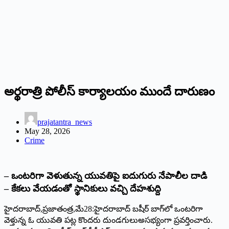
అర్థరాత్రి పోలీస్‌ ‌కార్యాలయం ముందే దారుణం
prajatantra_news
May 28, 2026
Crime
– ఒంటరిగా వెళుతున్న యువతిపై ఐదుగురు నేపాలీల దాడి
– కేకలు వేయడంతో స్థానికులు వచ్చి దేహశుద్ది
హైదరాబాద్‌,‌ప్రజాతంత్ర,మే28:హై
దరాబాద్‌ ‌బషీర్‌ ‌బాగ్‌లో ఒంటరిగా
వెళ్తున్న ఓ యువతి పట్ల కొందరు దుండగులుఅసభ్యంగా ప్రవర్తించారు.