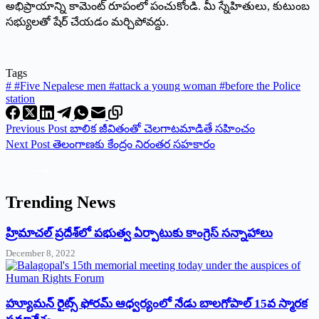
అభిప్రాయాన్ని కామెంట్ రూపంలో పంచుకోండి. మీ స్నేహితులు, కుటుంబ
సభ్యులతో షేర్ చేయడం మర్చిపోవద్దు.
Tags
#
#Five Nepalese men #attack a young woman #before the Police
station
Previous
Post
బాలిక జీవితంతో చెలగాటమాడితే సహించం
Next
Post
తెలంగాణకు కేంద్రం నిరంతర సహకారం
Trending News
‌హ్రిమాచల్‌ ‌ప్రదేశ్‌లో పభుత్వ ఏర్పాటుకు కాంగ్రెస్‌ ‌సన్నాహాలు
December 8, 2022
హ్యూమన్‌ రైట్స్‌ ఫోరమ్‌ ఆధ్వర్యంలో నేడు బాలగోపాల్‌ 15వ స్మారక