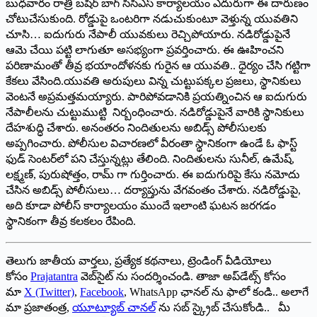
బుధవారం రాత్రి బషీర్‌ ‌బాగ్‌ ‌సీసీఎస్‌ ‌కార్యాలయం ఎదురుగా ఈ దారుణం
చోటుచేసుకుంది. రోడ్డుపై ఒంటరిగా నడుచుకుంటూ వెళ్తున్న యువతిని
చూసి… ఐదుగురు నేపాలీ యువకులు రెచ్చిపోయారు. నడిరోడ్డుపైనే
ఆమె చేయి పట్టి లాగుతూ అసభ్యంగా ప్రవర్తించారు. ఈ ఊహించని
పరిణామంతో తీవ్ర భయాందోళనకు గురైన ఆ యువతి.. ధైర్యం చేసి గట్టిగా
కేకలు వేసింది.యువతి అరుపులు విన్న చుట్టుపక్కల ప్రజలు, స్థానికులు
వెంటనే అప్రమత్తమయ్యారు. పారిపోవడానికి ప్రయత్నించిన ఆ ఐదుగురు
నేపాలీలను చుట్టుముట్టి నిర్బంధించారు. నడిరోడ్డుపైనే వారికి స్థానికులు
దేహశుద్ధి చేశారు. అనంతరం నిందితులను అబిడ్స్ ‌పోలీసులకు
అప్పగించారు. పోలీసుల విచారణలో వీరంతా స్థానికంగా ఉండే ఓ ఫాస్ట్
‌ఫుడ్‌ ‌సెంటర్‌లో పని చేస్తున్నట్లు తేలింది. నిందితులను సునీల్‌, ఉమేష్‌,
‌లక్ష్మణ్‌, ‌పురుషోత్తం, రామ్‌ ‌గా గుర్తించారు. ఈ ఐదుగురిపై కేసు నమోదు
చేసిన అబిడ్స్ ‌పోలీసులు… దర్యాప్తును వేగవంతం చేశారు. నడిరోడ్డుపై,
అది కూడా పోలీస్‌ ‌కార్యాలయం ముందే ఇలాంటి ఘటన జరగడం
స్థానికంగా తీవ్ర కలకలం రేపింది.
తెలుగు జాతీయ వార్తలు, ప్రత్యేక కథనాలు, ట్రెండింగ్ వీడియోలు
కోసం
Prajatantra
వెబ్‌సైట్ ను సందర్శించండి. తాజా అప్‌డేట్స్ కోసం
మా
X (Twitter)
,
Facebook
, WhatsApp ఛానల్ ను ఫాలో కండి.. అలాగే
మా ప్రజాతంత్ర,
యూట్యూబ్ చానల్
ను సబ్ స్క్రైబ్ చేసుకోండి.. మీ