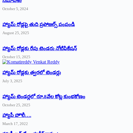
సమావేశం
October 5, 2024
హ్యామ్‌ రోడ్లపై తుది ప్రపోజల్స్‌ పంపండి
August 25, 2025
హ్యామ్‌ రోడ్లకు రేపు టెండరు నోటిఫికేషన్‌
October 15, 2025
హ్యామ్‌ రోడ్లకు త్వరలో టెండర్లు
July 3, 2025
హ్యామ్‌ ‌టెండర్లలో రూ.8వేల కోట్ల కుంభకోణం
October 25, 2025
హ్యాపీ హొలీ….
March 17, 2022