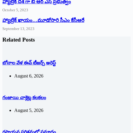
హ్యాట్రిక్ దిశ గా బి ఆర్ ఎస్ ప్రభుత్వం
October 5, 2023
హ్యాట్రిక్‌ ‌ఖాయం…మూడోసారి సీఎం కేసీఆరే
September 13, 2023
Related Posts
బోనాల వేళ ఈవ్‌ ‌టీజర్స్ అరెస్ట్
August 6, 2026
గంజాయి చాక్లెట్ల కలకలం
August 5, 2026
రసాయన పరిశ్రమలో ప్రమాదం