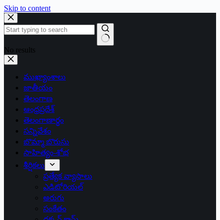
Skip to content
No results
ముఖ్యాంశాలు
జాతీయం
తెలంగాణ
ఆంధ్రప్రదేశ్
తెలంగాణార్థం
సన్నివేశం
బొమ్మా బొరుసు
సాహిత్యం-శోభ
శీర్షికలు
ప్రత్యేక వ్యాసాలు
ఎడిటోరియల్
అరుగు
సంకేతం
దక్కన్.కామ్