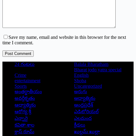
Save my name, email and website in this browser for the next
time I comment.
Post Comment
24 గంటలు
Balala Bharatham
Bharat jodo yatra special
Crime
English
entertainment
Shoba
Sports
Uncategorized
అంతర్జాతీయం
అరుగు
అవర్గీకృతం
ఆద్యాత్మికం
ఆధ్యాత్మికం
ఆంధ్రప్రదేశ్
ఆరోగ్య శ్రీ
ఎడిటోరియల్
ఎన్నారై
ఎలమంద
కవితా శాల
క్రీడలు
క్లాస్ రూమ్
ఖుల్లమ్ ఖుల్లా