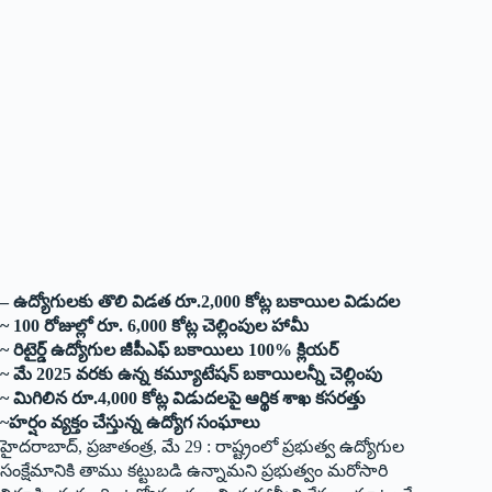
– ఉద్యోగులకు తొలి విడత రూ.2,000 కోట్ల బకాయిల విడుదల
~ 100 రోజుల్లో రూ. 6,000 కోట్ల చెల్లింపుల హామీ
~ రిటైర్డ్ ఉద్యోగుల జీపీఎఫ్ బకాయిలు 100% క్లియర్
~ మే 2025 వరకు ఉన్న కమ్యూటేషన్ బకాయిలన్నీ చెల్లింపు
~ మిగిలిన రూ.4,000 కోట్ల విడుదలపై ఆర్థిక శాఖ కసరత్తు
~హర్షం వ్యక్తం చేస్తున్న ఉద్యోగ సంఘాలు
హైదరాబాద్, ప్రజాతంత్ర, మే 29 : రాష్ట్రంలో ప్రభుత్వ ఉద్యోగుల
సంక్షేమానికి తాము కట్టుబడి ఉన్నామని ప్రభుత్వం మరోసారి