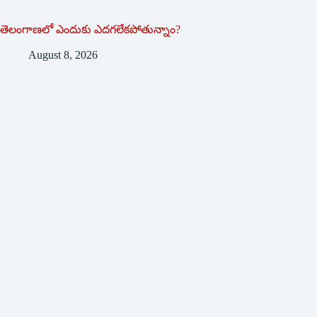
తెలంగాణలో ఎందుకు ఎదగలేకపోతున్నాం?
August 8, 2026