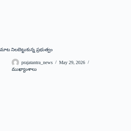
మాట నిలబెట్టుకున్న ప్రభుత్వం
prajatantra_news
May 29, 2026
ముఖ్యాంశాలు