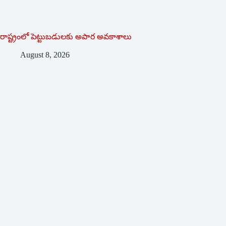
రాష్ట్రంలో పెట్టుబడులకు అపార అవకాశాలు
August 8, 2026