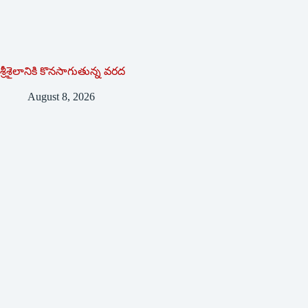
శ్రీశైలానికి కొనసాగుతున్న వరద
August 8, 2026