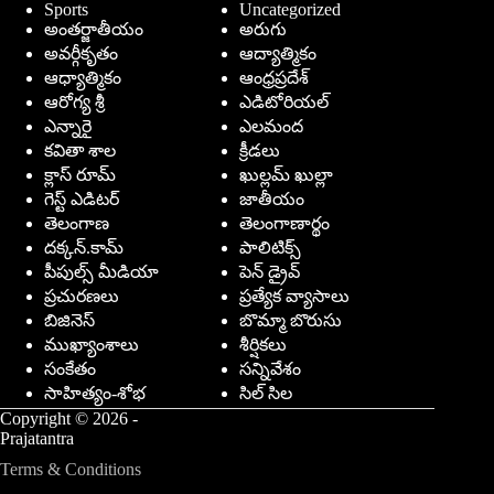
Sports
Uncategorized
అంతర్జాతీయం
అరుగు
అవర్గీకృతం
ఆద్యాత్మికం
ఆధ్యాత్మికం
ఆంధ్రప్రదేశ్
ఆరోగ్య శ్రీ
ఎడిటోరియల్
ఎన్నారై
ఎలమంద
కవితా శాల
క్రీడలు
క్లాస్ రూమ్
ఖుల్లమ్ ఖుల్లా
గెస్ట్ ఎడిటర్
జాతీయం
తెలంగాణ
తెలంగాణార్థం
దక్కన్.కామ్
పాలిటిక్స్
పీపుల్స్ ‌మీడియా
పెన్ డ్రైవ్
ప్రచురణలు
ప్రత్యేక వ్యాసాలు
బిజినెస్
బొమ్మా బొరుసు
ముఖ్యాంశాలు
శీర్షికలు
సంకేతం
సన్నివేశం
సాహిత్యం-శోభ
సిల్ సిల
Copyright © 2026 -
Prajatantra
Terms & Conditions