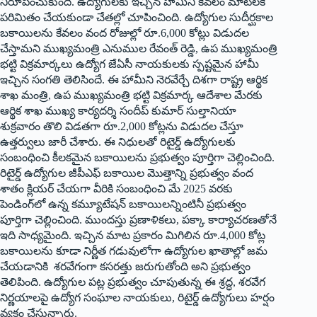
నిరూపించుకుంది. ఉద్యోగులకు ఇచ్చిన హామీని కేవలం మాటలకే
పరిమితం చేయకుండా చేతల్లో చూపించింది. ఉద్యోగుల సుదీర్ఘకాల
బకాయిలను కేవలం వంద రోజుల్లో రూ.6,000 కోట్లు విడుదల
చేస్తామని ముఖ్యమంత్రి ఎనుముల రేవంత్ రెడ్డి, ఉప ముఖ్యమంత్రి
భట్టి విక్రమార్కలు ఉద్యోగ జేఏసీ నాయకులకు స్పష్టమైన హామీ
ఇచ్చిన సంగతి తెలిసిందే. ఈ హామీని నెరవేర్చే దిశగా రాష్ట్ర ఆర్థిక
శాఖ మంత్రి, ఉప ముఖ్యమంత్రి భట్టి విక్రమార్క ఆదేశాల మేరకు
ఆర్థిక శాఖ ముఖ్య కార్యదర్శి సందీప్ కుమార్ సుల్తానియా
శుక్రవారం తొలి విడతగా రూ.2,000 కోట్లను విడుదల చేస్తూ
ఉత్తర్వులు జారీ చేశారు. ఈ నిధులతో రిటైర్డ్ ఉద్యోగులకు
సంబంధించి కీలకమైన బకాయిలను ప్రభుత్వం పూర్తిగా చెల్లించింది.
రిటైర్డ్ ఉద్యోగుల జీపీఎఫ్ బకాయిల మొత్తాన్ని ప్రభుత్వం వంద
శాతం క్లియర్ చేయగా వీరికి సంబంధించి మే 2025 వరకు
పెండింగ్‌లో ఉన్న కమ్యూటేషన్ బకాయిలన్నింటినీ ప్రభుత్వం
పూర్తిగా చెల్లించింది. ముందస్తు ప్రణాళికలు, పక్కా కార్యాచరణతోనే
ఇది సాధ్యమైంది. ఇచ్చిన మాట ప్రకారం మిగిలిన రూ.4,000 కోట్ల
బకాయిలను కూడా నిర్ణీత గడువులోగా ఉద్యోగుల ఖాతాల్లో జమ
చేయడానికి శరవేగంగా కసరత్తు జరుగుతోంది అని ప్రభుత్వం
తెలిపింది. ఉద్యోగుల పట్ల ప్రభుత్వం చూపుతున్న ఈ శ్రద్ధ, శరవేగ
నిర్ణయాలపై ఉద్యోగ సంఘాల నాయకులు, రిటైర్డ్ ఉద్యోగులు హర్షం
వ్యక్తం చేస్తున్నారు.