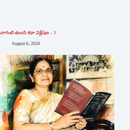
చాగంటి తులసి కథా విశ్లేషణ – 3
August 6, 2026