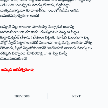
విడిచింది! ‘యిప్పుడు మార్కులే కాదు, సర్టిఫికెట్లు
యెక్కడున్నాయో కూడా తెలీదు.’ యింకో నడీడు ఆవిడ
అనుభవపూర్వకంగా అంది!
అప్పుడే పిల్ల తాలూకా మావయ్య వచ్చాడు! జనాన్ని
అయోమయంగా చూశాడు! గుంపులోంచి వెళ్ళి ఆ పిల్లని
కంగ్రాచ్యులేట్‌ చేశాడు! చేతులు పట్టుకు వూపేసి ముందుగా పిల్ల
నోట్లో స్వీట్‌ పెట్టాక అందరికీ పంచాడు! అక్కడున్న అందరూ నోళ్ళు
తెరిచారు, స్వీట్‌ పెట్టుకోకుండానే! ‘ఆరొందలకి నాలుగు మార్కులు
తక్కువ వచ్చాయి మావయ్యా…’ ఆ పిల్ల మళ్ళీ
యేడుపందుకుంది!
-బమ్మిడి జగదీశ్వరరావు
PREVIOUS
NEXT