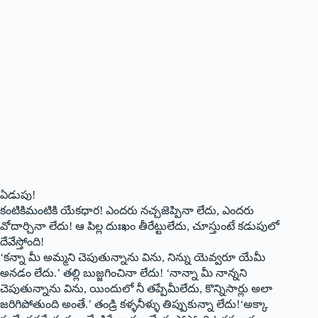
ఏడుపు!
కంటికిమంటికి యేకధార! ఎందరు నచ్చజెప్పినా లేదు, ఎందరు
వోదార్చినా లేదు! ఆ పిల్ల దుఃఖం తీరేట్టులేదు, చూస్తుంటే కడుపులో
దేవేస్తోంది!
‘కన్నా మీ అమ్మని చెపుతున్నాను విను, నిన్ను యెవ్వరూ యేమీ
అనడం లేదు.’ తల్లి బుజ్జగించినా లేదు! ‘నాన్నా మీ నాన్నని
చెపుతున్నాను విను, యిందులో నీ తప్పేమీలేదు, కొన్నిసార్లు అలా
జరిగిపోతుంది అంతే.’ తండ్రి కళ్ళనీళ్ళు తిప్పుకున్నా లేదు!‘అక్కా