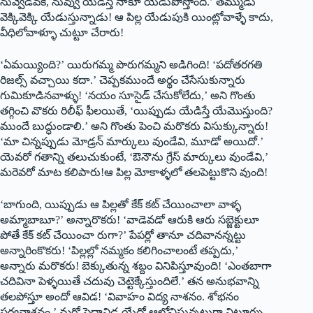
నువ్వేడవకే, నువ్వు యేడిస్తే నాకూ యేడుపోస్తోంది.’ తమ్ముడు
వెక్కివెక్కి యేడుస్తున్నాడు! ఆ పిల్ల యేడుపుకి యింట్లోవాళ్ళే కాదు,
వీధిలోవాళ్ళూ చుట్టూ చేరారు!
‘ఏమయ్యింది?’ యిరుగమ్మ పొరుగమ్మని అడిగింది! ‘పదోతరగతి
రిజల్స్‌ వచ్చాయి కదా.’ చెప్పకముందే అర్థం చేసేసుకున్నారు
గుమికూడినవాళ్ళు! ‘నయం సూసైడ్‌ చేసుకోలేదు,’ అని గొంతు
తగ్గించి వొకరు రిలీఫ్‌ ఫీలయితే, ‘యిప్పుడు యేడిస్తే యేమొస్తుంది?
ముందే బుద్ధుండాలి.’ అని గొంతు పెంచి మరొకరు విసుక్కున్నారు!
‘మా చిన్నప్పుడు మోడ్రన్‌ మార్కులు వుండేవి, మూడో అయిదో.’
యెవరో గతాన్ని తలుచుకుంటే, ‘ఔనౌను గ్రేస్‌ మార్కులు వుండేవి,’
మరెవరో మాట కలిపారు!ఆ పిల్ల మోకాళ్ళలో తలపెట్టుకొని వుంది!
‘బాగుంది, యిప్పుడు ఆ పిల్లతో కేక్‌ కట్‌ చేయించాలా వాళ్ళ
అమ్మాబాబూ?’ అన్నారొకరు! ‘వాడెవడో ఆరుకి ఆరు సబ్జెక్టులూ
పోతే కేక్‌ కట్‌ చేయించా రుగా?’ పేపర్లో తానూ చదివానన్నట్టు
అన్నారింకొకరు! ‘పిల్లల్లో నమ్మకం కలిగించాలంటే తప్పదు,’
అన్నారు మరొకరు! బెక్కుతున్న శబ్దం వినిపిస్తూవుంది! ‘ఎంతబాగా
చదివినా పెళ్ళయితే చదువు చెట్టెక్కేస్తుందిలే.’ తన అనుభవాన్ని
తలపోస్తూ అందో ఆవిడ! ‘వివాహం విద్య నాశనం. శోభనం
సర్వనాశనం,’ మరో పెద్దావిడ యేదో ఆలోచిస్తున్నట్టుగా నిట్టూర్పు