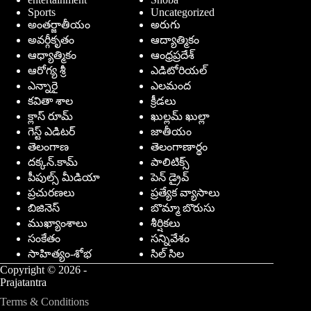
Sports
Uncategorized
అంతర్జాతీయం
అరుగు
అవర్గీకృతం
ఆద్యాత్మికం
ఆధ్యాత్మికం
ఆంధ్రప్రదేశ్
ఆరోగ్య శ్రీ
ఎడిటోరియల్
ఎన్నారై
ఎలమంద
కవితా శాల
క్రీడలు
క్లాస్ రూమ్
ఖుల్లమ్ ఖుల్లా
గెస్ట్ ఎడిటర్
జాతీయం
తెలంగాణ
తెలంగాణార్థం
దక్కన్.కామ్
పాలిటిక్స్
పీపుల్స్ ‌మీడియా
పెన్ డ్రైవ్
ప్రచురణలు
ప్రత్యేక వ్యాసాలు
బిజినెస్
బొమ్మా బొరుసు
ముఖ్యాంశాలు
శీర్షికలు
సంకేతం
సన్నివేశం
సాహిత్యం-శోభ
సిల్ సిల
Copyright © 2026 -
Prajatantra
Terms & Conditions