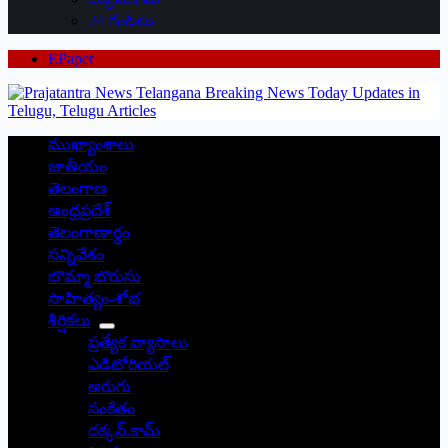
24 గంటలు
EPaper
ముఖ్యాంశాలు
జాతీయం
తెలంగాణ
ఆంధ్రప్రదేశ్
తెలంగాణార్థం
సన్నివేశం
బొమ్మా బొరుసు
సాహిత్యం-శోభ
శీర్షికలు
ప్రత్యేక వ్యాసాలు
ఎడిటోరియల్
అరుగు
సంకేతం
దక్కన్.కామ్