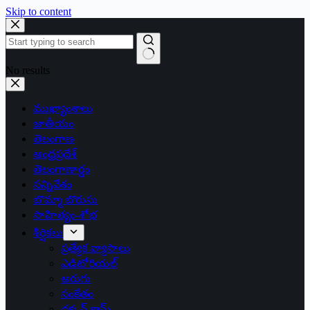
Skip to content
No results
ముఖ్యాంశాలు
జాతీయం
తెలంగాణ
ఆంధ్రప్రదేశ్
తెలంగాణార్థం
సన్నివేశం
బొమ్మా బొరుసు
సాహిత్యం-శోభ
శీర్షికలు
ప్రత్యేక వ్యాసాలు
ఎడిటోరియల్
అరుగు
సంకేతం
దక్కన్.కామ్