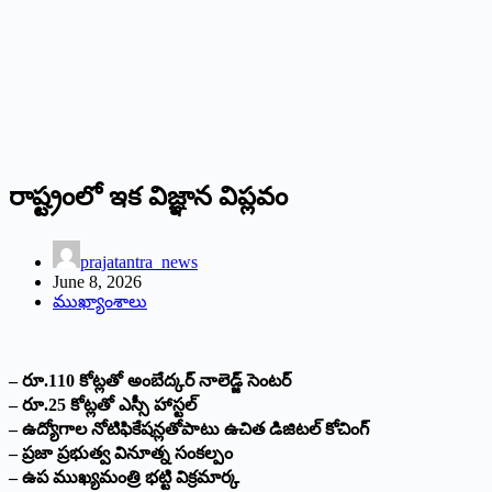
రాష్ట్రంలో ఇక విజ్ఞాన విప్లవం
prajatantra_news
June 8, 2026
ముఖ్యాంశాలు
– రూ.110 కోట్లతో అంబేద్కర్ నాలెడ్జ్ సెంటర్
– రూ.25 కోట్లతో ఎస్సీ హాస్టల్
– ఉద్యోగాల నోటిఫికేషన్లతోపాటు ఉచిత డిజిటల్ కోచింగ్
– ప్రజా ప్రభుత్వ వినూత్న సంకల్పం
– ఉప ముఖ్యమంత్రి భట్టి విక్రమార్క