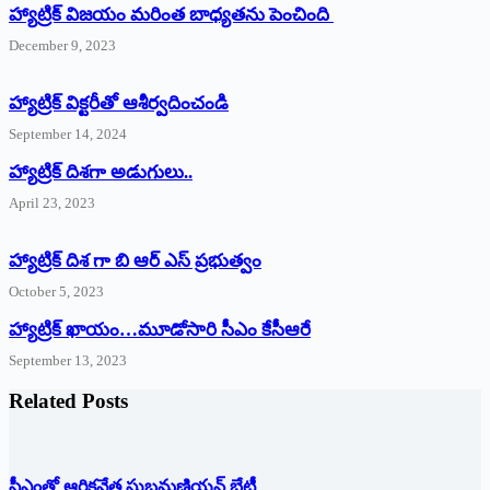
హ్యాట్రిక్ విజయం మరింత బాధ్యతను పెంచింది
December 9, 2023
హ్యాట్రిక్‌ ‌విక్టరీతో ఆశీర్వదించండి
September 14, 2024
‌హ్యాట్రిక్‌ ‌దిశగా అడుగులు..
April 23, 2023
హ్యాట్రిక్ దిశ గా బి ఆర్ ఎస్ ప్రభుత్వం
October 5, 2023
హ్యాట్రిక్‌ ‌ఖాయం…మూడోసారి సీఎం కేసీఆరే
September 13, 2023
Related Posts
సీఎంతో ఆర్థికవేత్త సుబ్రమణియన్ భేటీ