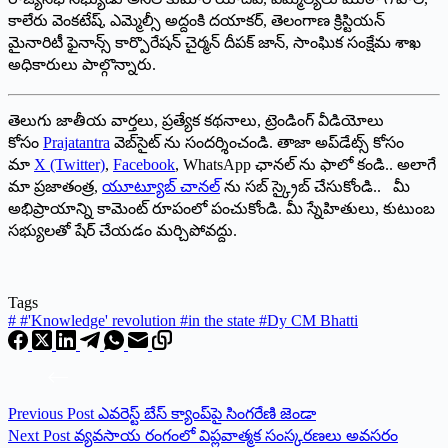
కాలేరు వెంకటేష్, ఎమ్మెల్సీ అద్దంకి దయాకర్, తెలంగాణ క్రిస్టియన్
మైనారిటీ ఫైనాన్స్ కార్పొరేషన్ చైర్మన్ దీపక్ జాన్, సాంఘిక సంక్షేమ శాఖ
అధికారులు పాల్గొన్నారు.
తెలుగు జాతీయ వార్తలు, ప్రత్యేక కథనాలు, ట్రెండింగ్ వీడియోలు
కోసం
Prajatantra
వెబ్‌సైట్ ను సందర్శించండి. తాజా అప్‌డేట్స్ కోసం
మా
X (Twitter)
,
Facebook
, WhatsApp ఛానల్ ను ఫాలో కండి.. అలాగే
మా ప్రజాతంత్ర,
యూట్యూబ్ చానల్
ను సబ్ స్క్రైబ్ చేసుకోండి.. మీ
అభిప్రాయాన్ని కామెంట్ రూపంలో పంచుకోండి. మీ స్నేహితులు, కుటుంబ
సభ్యులతో షేర్ చేయడం మర్చిపోవద్దు.
Tags
#
#'Knowledge' revolution #in the state #Dy CM Bhatti
Previous
Post
ఎవరెస్ట్ బేస్ క్యాంప్‌పై సింగరేణి జెండా
Next
Post
వ్యవసాయ రంగంలో విప్లవాత్మక సంస్కరణలు అవసరం