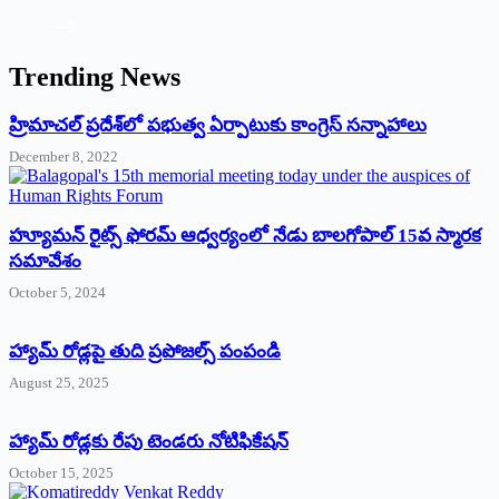
Trending News
‌హ్రిమాచల్‌ ‌ప్రదేశ్‌లో పభుత్వ ఏర్పాటుకు కాంగ్రెస్‌ ‌సన్నాహాలు
December 8, 2022
హ్యూమన్‌ రైట్స్‌ ఫోరమ్‌ ఆధ్వర్యంలో నేడు బాలగోపాల్‌ 15వ స్మారక
సమావేశం
October 5, 2024
హ్యామ్‌ రోడ్లపై తుది ప్రపోజల్స్‌ పంపండి
August 25, 2025
హ్యామ్‌ రోడ్లకు రేపు టెండరు నోటిఫికేషన్‌
October 15, 2025