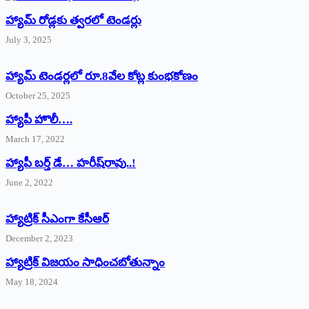
హ్యామ్‌ రోడ్లకు త్వరలో టెండర్లు
July 3, 2025
హ్యామ్‌ ‌టెండర్లలో రూ.8వేల కోట్ల కుంభకోణం
October 25, 2025
హ్యాపీ హొలీ….
March 17, 2022
హ్యాపీ బర్త్ ‌డే… హరీష్‌రావు..!
June 2, 2022
హ్యాట్రిక్‌ ‌సీఎంగా కేసీఆర్‌
December 2, 2023
హ్యాట్రిక్‌ విజయం సాధించబోతున్నాం
May 18, 2024