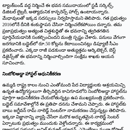
ట్యాంక్‌బండ్ వద్ద నిర్మించే ఈ భవన సముదాయంలో స్టడీ సర్కిల్స్,
డిజిటల్ లైబ్రరీ, అత్యాధునిక కాన్ఫరెన్స్ హాల్స్ ఉంటాయన్నారు.
మేధావులతో ఇక్కడ సదస్సులు నిర్వహిస్తామని తెలిపారు. గత ప్రభుత్వం
2016లోనే దీనికి శంకుస్థాపన చేసినా నిర్మించలేకపోయిం దన్నారు. తమ
ప్రజాప్రభుత్వం అత్యంత చిత్తశుద్ధితో ఈ భవనాన్ని త్వరితగతిన
పూర్తిచేయడానికి సంకల్పించిందని మంత్రి స్పష్టం చేశారు. పనులు వేగంగా
జరగడానికి బడ్జెట్‌లో రూ.50 కోట్లను కేటాయించినట్లు డిప్యూటీ సీఎం
ప్రకటించారు. ఎక్కడా రాజీ పడకుండా అత్యుత్తమ ఆర్కిటెక్చర్, బెస్ట్
డిజైన్స్‌తో ఈ భవనాన్ని నిర్మించాల్సిందిగా సంక్షేమ శాఖకు ఆయన
సూచించారు.
నింబోలిఅడ్డా హాస్టల్ ఆధునికీకరణ
ఉమ్మడి రాష్ట్ర కాలం నుంచి ఎంతోమంది పేద విద్యార్థులకు ఆశ్రయమిచ్చి
ఉన్నత ఉద్యోగస్తులుగా తీర్చిదిద్దిన కాచిగూడలోని నింబోలిఅడ్డా హాస్టల్‌ను
పూర్తిగా ఆధునికీకరణ చేయబోతున్నట్లు ఉప ముఖ్యమంత్రి ప్రకటించారు.
బడ్జెట్ సమావేశాల్లోనే ఈ ప్రతిపా దనను చేశామని చెప్పారు. ఈ హాస్టల్‌కు
బాబు జగ్జీవన్ రామ్ నాలెడ్జ్ సెంటర్‌గా నామకరణం చేస్తున్నట్లు తెలిపారు.
ఇక్కడా విజ్ఞానాన్ని వ్యాప్తి చేసేలా మరొక అద్భుతమైన నాలెడ్జ్ సెంటర్
ఏర్పాటుకు ప్రభుత్వం ముందుకు వెళ్తోందన్నారు. ఈ కార్యక్రమంలో
రాజ్యసభ సభ్యుడు అనిల్ కుమార్ యాదవ్, ఎమ్మెల్యేలు ముఠా గోపాల్,