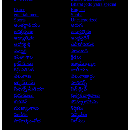
Bharat jodo yatra special
Crime
English
entertainment
Shoba
Sports
Uncategorized
అంతర్జాతీయం
అరుగు
అవర్గీకృతం
ఆద్యాత్మికం
ఆధ్యాత్మికం
ఆంధ్రప్రదేశ్
ఆరోగ్య శ్రీ
ఎడిటోరియల్
ఎన్నారై
ఎలమంద
కవితా శాల
క్రీడలు
క్లాస్ రూమ్
ఖుల్లమ్ ఖుల్లా
గెస్ట్ ఎడిటర్
జాతీయం
తెలంగాణ
తెలంగాణార్థం
దక్కన్.కామ్
పాలిటిక్స్
పీపుల్స్ ‌మీడియా
పెన్ డ్రైవ్
ప్రచురణలు
ప్రత్యేక వ్యాసాలు
బిజినెస్
బొమ్మా బొరుసు
ముఖ్యాంశాలు
శీర్షికలు
సంకేతం
సన్నివేశం
సాహిత్యం-శోభ
సిల్ సిల
Copyright © 2026 - Prajatantra