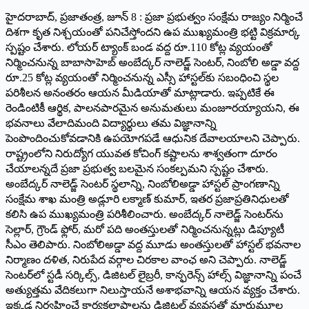
హైదరాబాద్, ప్రజాతంత్ర, జూన్ 8 : ప్రజా ప్రభుత్వం సంక్షేమ రాజ్యం నిర్మించే
దిశగా కృత నిశ్చయంతో పనిచేస్తోందని ఉప ముఖ్యమంత్రి భట్టి విక్రమార్క
స్పష్టం చేశారు. లోయర్ ట్యాంక్ బండ వద్ద రూ.110 కోట్ల వ్యయంతో
నిర్మించనున్న బాబాసాహెబ్ అంబేద్కర్ నాలెడ్జ్ సెంటర్, నింబోలి అడ్డా వద్ద
రూ.25 కోట్ల వ్యయంతో నిర్మించనున్న ఎస్సీ హాస్టల్‌కు సబంధించి స్థల
పరిశీలన అనంతరం ఆయన మీడియాతో మాట్లాడారు. ఇప్పటికే ఈ
రెండింటికీ ఆర్థిక, పాలనపారమైన అనుమతులు మంజూరయ్యాయని, ఈ
భవనాలు వేలాదిమంది విద్యార్థులు తమ విజ్ఞానాన్ని
పెంపొందించుకోవడానికి ఉపయోగపడే ఆధునిక దేవాలయాలని చెప్పారు.
రాష్ట్రంలోని నిరుద్యోగ యువత కోచింగ్ కష్టాలను శాశ్వతంగా దూరం
చేయాలన్నదే ప్రజా ప్రభుత్వ బలమైన సంకల్పమని స్పష్టం చేశారు.
అంబేద్కర్ నాలెడ్జ్ సెంటర్ స్థలాన్ని, నింబోలిఅడ్డా హాస్టల్ ప్రాంగణాన్ని
సంక్షేమ శాఖ మంత్రి అడ్లూరి లక్మాణ్ కుమార్, ఇతర ప్రజాప్రతినిధులతో
కలిసి ఉప ముఖ్యమంత్రి పరిశీలించారు. అంబేద్కర్ నాలెడ్జ్ సెంటర్‌ను
సెల్లార్, గ్రౌండ్ ఫ్లోర్, మరో పది అంతస్తులతో నిర్మించనున్నట్లు డిప్యూటీ
సీఎం తెలిపారు. నింబోలిఅడ్డా వద్ద మూడు అంతస్తులతో హాస్టల్ భవనాల
నిర్మాణం దళిత, నిరుపేద వర్గాల చిరకాల వాంఛ అని చెప్పారు. నాలెడ్జ్
సెంటర్‌లో స్టడీ సర్కిల్స్, డిజిటల్ లైబ్రరీ, కాన్ఫరెన్స్ హాల్స్ విజ్ఞానాన్ని పంచే
అత్యుత్తమ వేదికలుగా నిలుస్తాయనే అశాభవాన్ని ఆయన వ్యక్తం చేశారు.
ఇక్కడ నిర్వహించే కార్యకలాపాలను డిజిటల్ వ్యవస్థతో మారుమూల