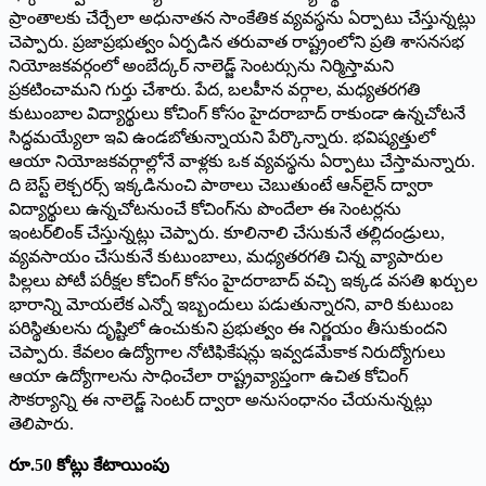
ప్రాంతాలకు చేర్చేలా అధునాతన సాంకేతిక వ్యవస్థను ఏర్పాటు చేస్తున్నట్లు
చెప్పారు. ప్రజాప్రభుత్వం ఏర్పడిన తరువాత రాష్ట్రంలోని ప్రతి శాసనసభ
నియోజకవర్గంలో అంబేద్కర్ నాలెడ్జ్ సెంటర్సును నిర్మిస్తామని
ప్రకటించామని గుర్తు చేశారు. పేద, బలహీన వర్గాల, మధ్యతరగతి
కుటుంబాల విద్యార్థులు కోచింగ్ కోసం హైదరాబాద్ రాకుండా ఉన్నచోటనే
సిద్ధమయ్యేలా ఇవి ఉండబోతున్నాయని పేర్కొన్నారు. భవిష్యత్తులో
ఆయా నియోజకవర్గాల్లోనే వాళ్లకు ఒక వ్యవస్థను ఏర్పాటు చేస్తామన్నారు.
ది బెస్ట్ లెక్చరర్స్ ఇక్కడినుంచి పాఠాలు చెబుతుంటే ఆన్‌లైన్ ద్వారా
విద్యార్థులు ఉన్నచోటనుంచే కోచింగ్‌ను పొందేలా ఈ సెంటర్లను
ఇంటర్‌లింక్ చేస్తున్నట్లు చెప్పారు. కూలినాలి చేసుకునే తల్లిదండ్రులు,
వ్యవసాయం చేసుకునే కుటుంబాలు, మధ్యతరగతి చిన్న వ్యాపారుల
పిల్లలు పోటీ పరీక్షల కోచింగ్ కోసం హైదరాబాద్ వచ్చి ఇక్కడ వసతి ఖర్చుల
భారాన్ని మోయలేక ఎన్నో ఇబ్బందులు పడుతున్నారని, వారి కుటుంబ
పరిస్థితులను దృష్టిలో ఉంచుకుని ప్రభుత్వం ఈ నిర్ణయం తీసుకుందని
చెప్పారు. కేవలం ఉద్యోగాల నోటిఫికేషన్లు ఇవ్వడమేకాక నిరుద్యోగులు
ఆయా ఉద్యోగాలను సాధించేలా రాష్ట్రవ్యాప్తంగా ఉచిత కోచింగ్
సౌకర్యాన్ని ఈ నాలెడ్జ్ సెంటర్ ద్వారా అనుసంధానం చేయనున్నట్లు
తెలిపారు.
రూ.50 కోట్లు కేటాయింపు