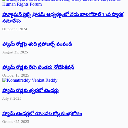
హ్యూమన్‌ రైట్స్‌ ఫోరమ్‌ ఆధ్వర్యంలో నేడు బాలగోపాల్‌ 15వ స్మారక
సమావేశం
October 5, 2024
హ్యామ్‌ రోడ్లపై తుది ప్రపోజల్స్‌ పంపండి
August 25, 2025
హ్యామ్‌ రోడ్లకు రేపు టెండరు నోటిఫికేషన్‌
October 15, 2025
హ్యామ్‌ రోడ్లకు త్వరలో టెండర్లు
July 3, 2025
హ్యామ్‌ ‌టెండర్లలో రూ.8వేల కోట్ల కుంభకోణం
October 25, 2025