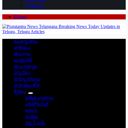
24 గంటలు
EPaper
ముఖ్యాంశాలు
జాతీయం
తెలంగాణ
ఆంధ్రప్రదేశ్
తెలంగాణార్థం
సన్నివేశం
బొమ్మా బొరుసు
సాహిత్యం-శోభ
శీర్షికలు
ప్రత్యేక వ్యాసాలు
ఎడిటోరియల్
అరుగు
సంకేతం
దక్కన్.కామ్