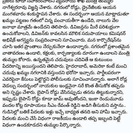
ప్రజలు కూడా సహకరించాలని వ్యవసాయ శాఖ మంత్రి తుమ్మల
నాగేశ్వరరావు విజ్ఞప్తి చేశారు. నగరంలో రోడ్లు, డ్రైనేజీలకు ఆయన
మంగళవారం శంకుస్థాపన చేశారు. ఈ సందర్భంగా ఆయన మాట్లాడుతూ
ఖమ్మం పట్టణం గతంలో చిన్న పంచాయతీగా ఉండేది, నాలుగు వేల
జనాభా మాత్రమే ఉండేదని తెలిపారు. డివిజన్లను మీరే పరిశుభ్రంగా
ఉంచుకోవాలని, డివిజన్‌కు కావలసిన మౌలిక సదుపాయాలు కమిషనర్‌
అభిషేక్‌ అగస్త్యను సంప్రదించాలని సూచించారు. మన కార్పొరేషన్‌ను
చూసి ఇతర ప్రాంతాలు నేర్చుకునేలా ఉండాన్నారు. నగరంలో ప్రశాంతమైన
వాతావరణం ఉండాలి, కక్షలకు, కార్పణ్యాలకు దూరంగా ఉండాలని మంత్రి
తుమ్మల కోరారు. ఉన్నతమైన చదువులు చదివితే ఆ కుటుంబం
పేదరికాన్ని జయిస్తుందని తెలిపారు. హైదరాబాద్‌, అమెరికా కంటే మంచి
చదువు ఖమ్మం నగరానికి వస్తుందని భరోసా ఇచ్చారు. పార్టీలపరంగా
ఎవరిపైనా కేసులు పెట్టొద్దని పోలీసులకు సూచించానన్నారు. అలాగే రోడ్ల
వెడల్పు సందర్భంలో నాయకుల ఇండ్లనైనా సరే కొంత తీసుకోక తప్పదు
అని స్పష్టం చేశారు. బైపాస్‌ రోడ్డు వేసినప్పుడు తనను తిట్టుకున్నారని,
ఇప్పుడు బైపాస్‌ రోడ్డు కూడా జామ్‌ అవుతోందని, ఇంకా రెండుమూడు
వందల కోట్ల రూపాయలు సీఎం రేవంత్‌ రెడ్డిని అడిగి తీసుకుని వస్తాను..
గుడిసెల్లో బతికే పేదలకు ఇళ్లు ఇచ్చే బాధ్యత తనది అని హామీ ఇచ్చారు.
పేదలకు మంచి చేసే విధంగా రాజకీయం ఉండాలి తప్ప ఇబ్బంది పెట్టే
విధంగా ఉండకూడదని తుమ్మల పేర్కొన్నారు.