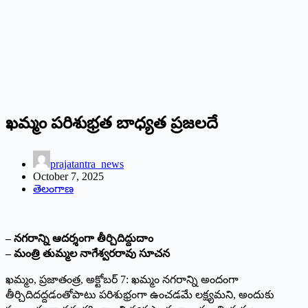
ఖమ్మం పరిశుభ్రత బాధ్యత ప్రజలదే
prajatantra_news
October 7, 2025
తెలంగాణ
– నగరాన్ని ఆదర్శంగా తీర్చిదిద్దుదాం
– మంత్రి తుమ్మల నాగేశ్వరరావు సూచన
ఖమ్మం, ప్రజాతంత్ర, అక్టోబర్‌ 7: ఖమ్మం నగరాన్ని అందంగా
తీర్చిదిదద్దడంతోపాటు పరిశుభ్రంగా ఉంచడమే లక్ష్యమని, అందుకు