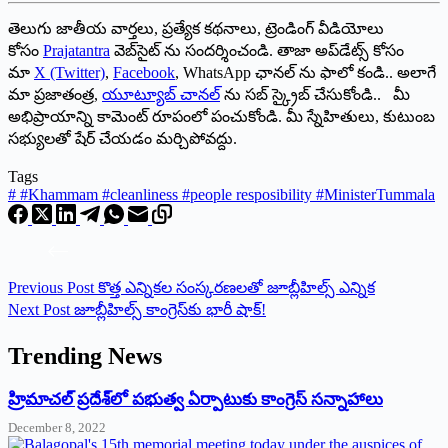
తెలుగు జాతీయ వార్తలు, ప్రత్యేక కథనాలు, ట్రెండింగ్ వీడియోలు
కోసం
Prajatantra
వెబ్‌సైట్ ను సందర్శించండి. తాజా అప్‌డేట్స్ కోసం
మా
X (Twitter)
,
Facebook
, WhatsApp ఛానల్ ను ఫాలో కండి.. అలాగే
మా ప్రజాతంత్ర,
యూట్యూబ్ చానల్
ను సబ్ స్క్రైబ్ చేసుకోండి.. మీ
అభిప్రాయాన్ని కామెంట్ రూపంలో పంచుకోండి. మీ స్నేహితులు, కుటుంబ
సభ్యులతో షేర్ చేయడం మర్చిపోవద్దు.
Tags
#
#Khammam #cleanliness #people resposibility #MinisterTummala
Previous
Post
కొత్త ఎన్నికల సంస్కరణలతో జూబ్లీహిల్స్‌ ఎన్నిక
Next
Post
జూబ్లీహిల్స్‌ కాంగ్రెస్‌కు భారీ షాక్‌!
Trending News
‌హ్రిమాచల్‌ ‌ప్రదేశ్‌లో పభుత్వ ఏర్పాటుకు కాంగ్రెస్‌ ‌సన్నాహాలు
December 8, 2022