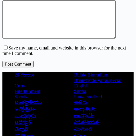
Save my name, email and website in this browser for the next
time I comment.
Post Comment
24 గంటలు
Balala Bharatham
Bharat jodo yatra special
Crime
English
entertainment
Shoba
Sports
Uncategorized
అంతర్జాతీయం
అరుగు
అవర్గీకృతం
ఆద్యాత్మికం
ఆధ్యాత్మికం
ఆంధ్రప్రదేశ్
ఆరోగ్య శ్రీ
ఎడిటోరియల్
ఎన్నారై
ఎలమంద
కవితా శాల
క్రీడలు