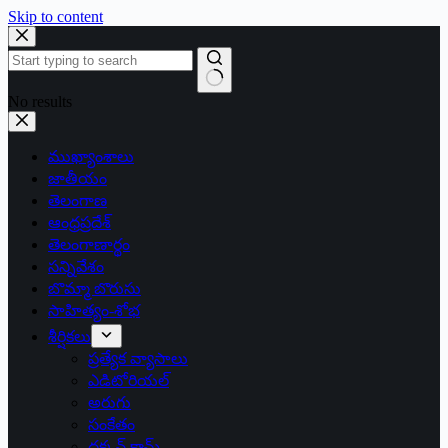
Skip to content
No results
ముఖ్యాంశాలు
జాతీయం
తెలంగాణ
ఆంధ్రప్రదేశ్
తెలంగాణార్థం
సన్నివేశం
బొమ్మా బొరుసు
సాహిత్యం-శోభ
శీర్షికలు
ప్రత్యేక వ్యాసాలు
ఎడిటోరియల్
అరుగు
సంకేతం
దక్కన్.కామ్