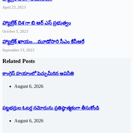
April 23, 2023
హ్యాట్రిక్ దిశ గా బి ఆర్ ఎస్ ప్రభుత్వం
October 5, 2023
హ్యాట్రిక్‌ ‌ఖాయం…మూడోసారి సీఎం కేసీఆరే
September 13, 2023
Related Posts
కాంగ్రెస్ హయాంలో పెచ్చుమీరిన అవినీతి
August 6, 2026
పట్టభద్రుల ఓటర్ల నమోదును ప్రతిష్ఠాత్మకంగా తీసుకోండి
August 6, 2026