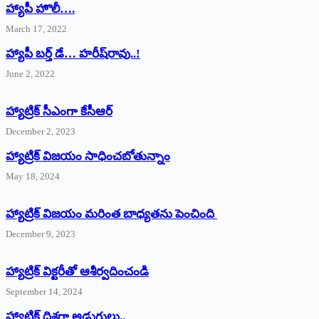
హ్యాపీ హొలీ….
March 17, 2022
హ్యాపీ బర్త్ ‌డే… హరీష్‌రావు..!
June 2, 2022
హ్యాట్రిక్‌ ‌సీఎంగా కేసీఆర్‌
December 2, 2023
హ్యాట్రిక్‌ విజయం సాధించబోతున్నాం
May 18, 2024
హ్యాట్రిక్ విజయం మరింత బాధ్యతను పెంచింది
December 9, 2023
హ్యాట్రిక్‌ ‌విక్టరీతో ఆశీర్వదించండి
September 14, 2024
‌హ్యాట్రిక్‌ ‌దిశగా అడుగులు..