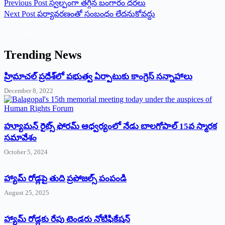
Previous
Post
స్వల్పంగా తగ్గిన బంగారం ధరలు
Next
Post
పర్యావరణంతో సంబంధం లేదనుకోవద్దు
Trending News
‌హ్రిమాచల్‌ ‌ప్రదేశ్‌లో పభుత్వ ఏర్పాటుకు కాంగ్రెస్‌ ‌సన్నాహాలు
December 8, 2022
హ్యూమన్‌ రైట్స్‌ ఫోరమ్‌ ఆధ్వర్యంలో నేడు బాలగోపాల్‌ 15వ స్మారక
సమావేశం
October 5, 2024
హ్యామ్‌ రోడ్లపై తుది ప్రపోజల్స్‌ పంపండి
August 25, 2025
హ్యామ్‌ రోడ్లకు రేపు టెండరు నోటిఫికేషన్‌