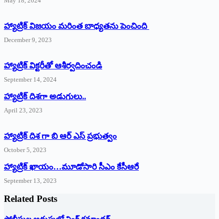
May 18, 2024
హ్యాట్రిక్ విజయం మరింత బాధ్యతను పెంచింది
December 9, 2023
హ్యాట్రిక్‌ ‌విక్టరీతో ఆశీర్వదించండి
September 14, 2024
‌హ్యాట్రిక్‌ ‌దిశగా అడుగులు..
April 23, 2023
హ్యాట్రిక్ దిశ గా బి ఆర్ ఎస్ ప్రభుత్వం
October 5, 2023
హ్యాట్రిక్‌ ‌ఖాయం…మూడోసారి సీఎం కేసీఆరే
September 13, 2023
Related Posts