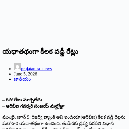
యధాతథంగా కీలక వడ్డీ రేట్లు
prajatantra_news
June 5, 2026
జాతీయం
– రెపో రేటు మార్చలేదు
– ఆర్‌బీఐ గవర్నర్ సంజయ్ మల్హోత్రా
ముంబై, జూన్ 5: రిజర్వ్ బ్యాంక్ ఆఫ్ ఇండియా(ఆర్‌బీఐ) కీలక వడ్డీ రేట్లను
మరోసారి యథాతథంగా ఉంచింది. ఈమేరకు ద్రవ్య పరపతి విధాన