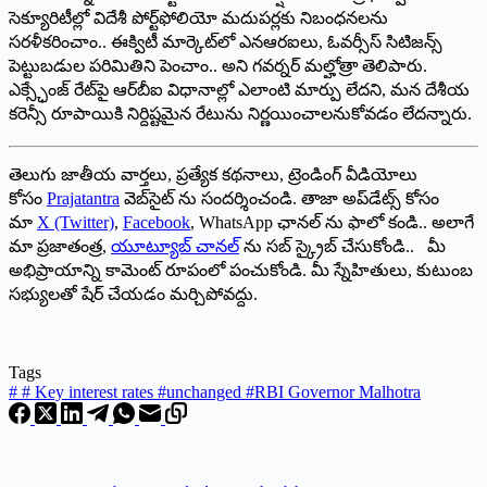
సెక్యూరిటీల్లో విదేశీ పోర్ట్‌ఫోలియో మదుపర్లకు నిబంధనలను
సరళీకరించాం.. ఈక్విటీ మార్కెట్‌లో ఎనఆరఐలు, ఓవర్సీస్ సిటిజన్స్
పెట్టుబడుల పరిమితిని పెంచాం.. అని గవర్నర్ మల్హోత్రా తెలిపారు.
ఎక్స్ఛేంజ్ రేట్‌పై ఆర్‌బీఐ విధానాల్లో ఎలాంటి మార్పు లేదని, మన దేశీయ
కరెన్సీ రూపాయికి నిర్దిష్టమైన రేటును నిర్ణయించాలనుకోవడం లేదన్నారు.
తెలుగు జాతీయ వార్తలు, ప్రత్యేక కథనాలు, ట్రెండింగ్ వీడియోలు
కోసం
Prajatantra
వెబ్‌సైట్ ను సందర్శించండి. తాజా అప్‌డేట్స్ కోసం
మా
X (Twitter)
,
Facebook
, WhatsApp ఛానల్ ను ఫాలో కండి.. అలాగే
మా ప్రజాతంత్ర,
యూట్యూబ్ చానల్
ను సబ్ స్క్రైబ్ చేసుకోండి.. మీ
అభిప్రాయాన్ని కామెంట్ రూపంలో పంచుకోండి. మీ స్నేహితులు, కుటుంబ
సభ్యులతో షేర్ చేయడం మర్చిపోవద్దు.
Tags
#
# Key interest rates #unchanged #RBI Governor Malhotra