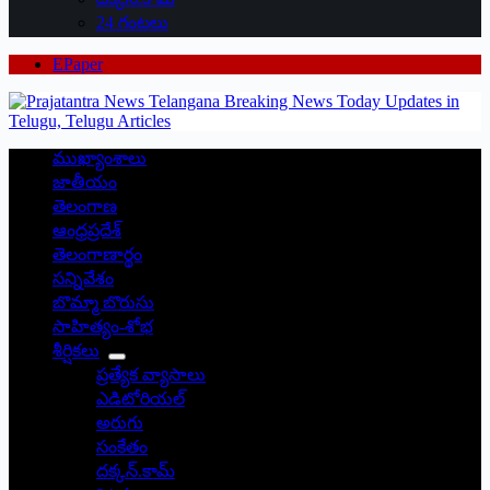
24 గంటలు
EPaper
ముఖ్యాంశాలు
జాతీయం
తెలంగాణ
ఆంధ్రప్రదేశ్
తెలంగాణార్థం
సన్నివేశం
బొమ్మా బొరుసు
సాహిత్యం-శోభ
శీర్షికలు
ప్రత్యేక వ్యాసాలు
ఎడిటోరియల్
అరుగు
సంకేతం
దక్కన్.కామ్