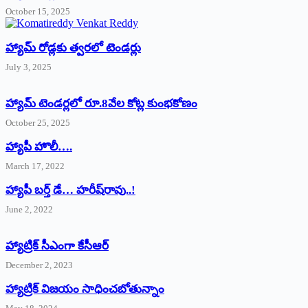
October 15, 2025
హ్యామ్‌ రోడ్లకు త్వరలో టెండర్లు
July 3, 2025
హ్యామ్‌ ‌టెండర్లలో రూ.8వేల కోట్ల కుంభకోణం
October 25, 2025
హ్యాపీ హొలీ….
March 17, 2022
హ్యాపీ బర్త్ ‌డే… హరీష్‌రావు..!
June 2, 2022
హ్యాట్రిక్‌ ‌సీఎంగా కేసీఆర్‌
December 2, 2023
హ్యాట్రిక్‌ విజయం సాధించబోతున్నాం