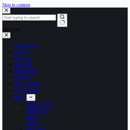
Skip to content
No results
ముఖ్యాంశాలు
జాతీయం
తెలంగాణ
ఆంధ్రప్రదేశ్
తెలంగాణార్థం
సన్నివేశం
బొమ్మా బొరుసు
సాహిత్యం-శోభ
శీర్షికలు
ప్రత్యేక వ్యాసాలు
ఎడిటోరియల్
అరుగు
సంకేతం
దక్కన్.కామ్