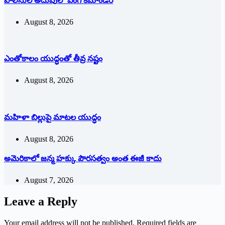
పోలీసుల అదుపులో వింగ్‌ ‌కమాండర్‌
August 8, 2026
ఎంతోకాలం యుద్ధంతో తీవ్ర నష్టం
August 8, 2026
మహిళా బిల్లుపై మాటల యుద్ధం
August 8, 2026
అమెరికాలో జన్మ హక్కు పౌరసత్వం అంత ఈజీ కాదు
August 7, 2026
Leave a Reply
Your email address will not be published.
Required fields are