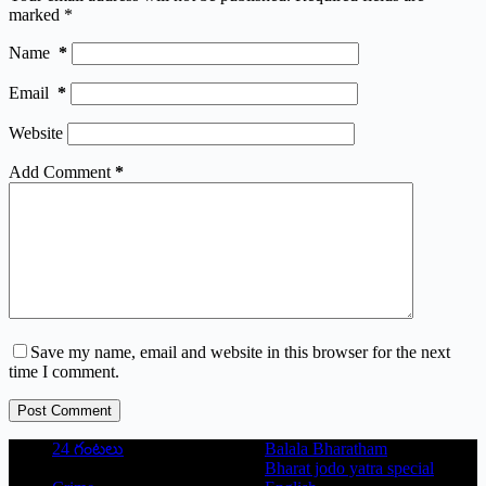
marked
*
Name
*
Email
*
Website
Add Comment
*
Save my name, email and website in this browser for the next
time I comment.
Post Comment
24 గంటలు
Balala Bharatham
Bharat jodo yatra special