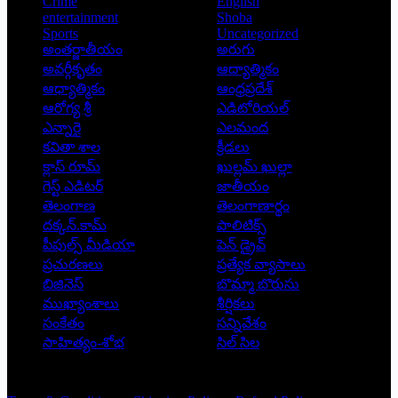
Crime
English
entertainment
Shoba
Sports
Uncategorized
అంతర్జాతీయం
అరుగు
అవర్గీకృతం
ఆద్యాత్మికం
ఆధ్యాత్మికం
ఆంధ్రప్రదేశ్
ఆరోగ్య శ్రీ
ఎడిటోరియల్
ఎన్నారై
ఎలమంద
కవితా శాల
క్రీడలు
క్లాస్ రూమ్
ఖుల్లమ్ ఖుల్లా
గెస్ట్ ఎడిటర్
జాతీయం
తెలంగాణ
తెలంగాణార్థం
దక్కన్.కామ్
పాలిటిక్స్
పీపుల్స్ ‌మీడియా
పెన్ డ్రైవ్
ప్రచురణలు
ప్రత్యేక వ్యాసాలు
బిజినెస్
బొమ్మా బొరుసు
ముఖ్యాంశాలు
శీర్షికలు
సంకేతం
సన్నివేశం
సాహిత్యం-శోభ
సిల్ సిల
Copyright © 2026 - Prajatantra