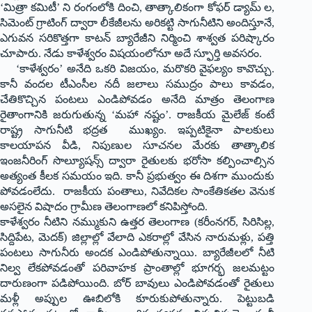
‘మిత్రా కమిటీ’ ని రంగంలోకి దించి, తాత్కాలికంగా కోఫర్ డ్యామ్ ల‌,
సిమెంట్ గ్రాటింగ్ ద్వారా లీకేజీలను అరికట్టి సాగునీటిని అందిస్తూనే,
ఎగువన సరికొత్తగా కాటన్ బ్యారేజీని నిర్మించి శాశ్వత పరిష్కారం
చూపారు. నేడు కాళేశ్వరం విషయంలోనూ అదే స్ఫూర్తి అవసరం.
‘కాళేశ్వరం’ అనేది ఒకరి విజయం, మరొకరి వైఫల్యం కావొచ్చు.
కానీ వందల టీఎంసీల నదీ జలాలు సముద్రం పాలు కావడం,
చేతికొచ్చిన పంటలు ఎండిపోవడం అనేది మాత్రం తెలంగాణ
రైతాంగానికి జరుగుతున్న ‘మహా నష్టం’. రాజకీయ మైలేజ్ కంటే
రాష్ట్ర సాగునీటి భద్రత ముఖ్యం. ఇప్పటికైనా పాలకులు
కాలయాపన వీడి, నిపుణుల సూచనల మేరకు తాత్కాలిక
ఇంజనీరింగ్ సొల్యూషన్స్ ద్వారా రైతులకు భరోసా కల్పించాల్సిన
అత్యంత కీలక సమయం ఇది. కానీ ప్ర‌భుత్వం ఈ దిశ‌గా ముందుకు
పోవ‌డంలేదు. రాజకీయ పంతాలు, నివేదికల సాంకేతికతల వెనుక
అసలైన విషాదం గ్రామీణ తెలంగాణలో కనిపిస్తోంది.
కాళేశ్వరం నీటిని నమ్ముకుని ఉత్తర తెలంగాణ (కరీంనగర్, సిరిసిల్ల,
సిద్దిపేట, మెదక్) జిల్లాల్లో వేలాది ఎకరాల్లో వేసిన నారుమళ్లు, పత్తి
పంటలు సాగునీరు అందక ఎండిపోతున్నాయి. బ్యారేజీలలో నీటి
నిల్వ లేకపోవడంతో పరివాహక ప్రాంతాల్లో భూగర్భ జలమట్టం
దారుణంగా పడిపోయింది. బోర్ బావులు ఎండిపోవడంతో రైతులు
మళ్లీ అప్పుల ఊబిలోకి కూరుకుపోతున్నారు. పెట్టుబడి