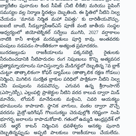
బ్యారేజీల పునాదుల కింద సీపేజ్ (నీటి లీకేజీ) మరియు పైపింగ్
సమస్యల వల్ల నిర్మాణ స్థిరత్వం దెబ్బతింది. ఈ స్థితిలో నీటిని నిల్వ
చేయడం ‘మానవ నిర్మిత మహా విపత్తు’ కు దారితీయవొచ్చు.
ఐఐటీ బాంబే, సీడబ్ల్యూపీఆర్ఎస్ పూణే వంటి జాతీయ సంస్థల
ఆధ్వర్యంలో జియోటెక్నికల్ సర్వేలు ముగిసి, 2027 వర్షాకాలం
నాటికి కానీ శాశ్వత మరమ్మతులు పూర్తి కావు. అంతవరకు
పంపులు నడపడం సాంకేతికంగా అత్యంత ప్రమాదకరం.
బుర‌ద‌జ‌ల్లుడు రాజ‌కీయాల‌ను పక్కనబెట్టి, రైతులకు
నీరందించడానికి నీటిపారుదల రంగ నిపుణులు కొన్ని అత్యవసర
ప్రత్యామ్నాయాలను సూచిస్తున్నారు మేడిగడ్డలో దెబ్బతిన్న 7వ బ్లాక్
చుట్టూ తాత్కాలికంగా కోఫర్ డ్యామ్‌లు (తాత్కాలిక రక్షణ గోడలు)
నిర్మించి, మిగిలిన సురక్షిత బ్లాకుల పరిధిలో పాక్షికంగా నీటిని నిల్వ
చేసి పంపులను నడపవొచ్చు. ఎగువన ఉన్న శ్రీరాంసాగర్
(ఎస్సారెస్పీ), ఎల్లంపల్లి ప్రాజెక్టుల నీటిని వరద కాలువ ద్వారా మిడ్
మానేరు, లోయర్ మానేరులకు మళ్లించి, చివరి ఆయకట్టు
భూములను కాపాడాలి. స్థానిక వాగులు, వంకల ద్వారా వొచ్చే
వరదను మైక్రో-ఇరిగేషన్ గొలుసుకట్టు చెరువుల్లోకి గరిష్టంగా నింపి
భూగర్భ జలాలను కాపాడుకోవాలి. గతంలో ఉమ్మడి ఆంధ్రప్రదేశ్ లో
సర్ ఆర్థర్ కాటన్ నిర్మించిన ధవళేశ్వరం ఆనకట్ట పునాది
దెబ్బతిన్నప్పుడు అప్పటి పాలకులు రాజకీయాలు చేయలేదు.