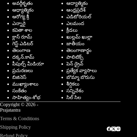
అవర్గీకృతం
ఆద్యాత్మికం
ఆధ్యాత్మికం
ఆంధ్రప్రదేశ్
ఆరోగ్య శ్రీ
ఎడిటోరియల్
ఎన్నారై
ఎలమంద
కవితా శాల
క్రీడలు
క్లాస్ రూమ్
ఖుల్లమ్ ఖుల్లా
గెస్ట్ ఎడిటర్
జాతీయం
తెలంగాణ
తెలంగాణార్థం
దక్కన్.కామ్
పాలిటిక్స్
పీపుల్స్ ‌మీడియా
పెన్ డ్రైవ్
ప్రచురణలు
ప్రత్యేక వ్యాసాలు
బిజినెస్
బొమ్మా బొరుసు
ముఖ్యాంశాలు
శీర్షికలు
సంకేతం
సన్నివేశం
సాహిత్యం-శోభ
సిల్ సిల
Copyright © 2026 -
Prajatantra
Terms & Conditions
Shipping Policy
Refund Policy