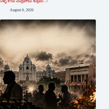
నీళ్ళ కోసం చంద్రబాబు కుట్రలు ..!
August 6, 2026