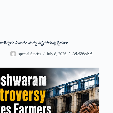
కాళేశ్వ‌రం వివాదం మ‌ధ్య న‌ష్ట‌పోతున్న రైతులు
special Stories
July 8, 2026
ఎడిటోరియల్