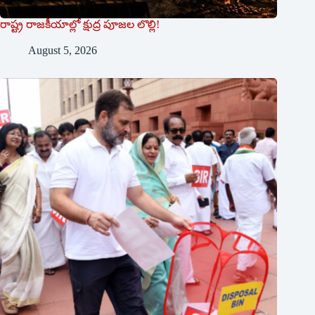
రాష్ట్ర రాజ‌కీయాల్లో క్షుద్ర పూజల లొల్లి!
August 5, 2026