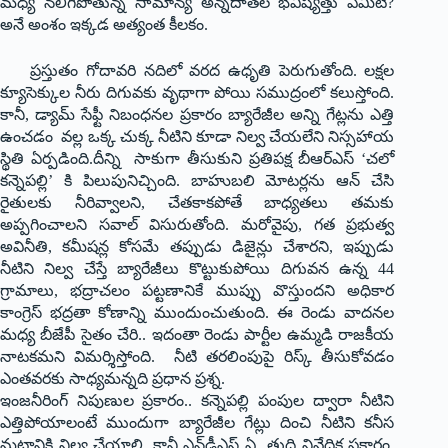
మధ్య నలిగిపోతున్న సామాన్య అన్నదాతల భవిష్యత్తు ఏమిటి?
అనే అంశం ఇక్క‌డ అత్యంత కీల‌కం.
ప్రస్తుతం గోదావరి నదిలో వరద ఉధృతి పెరుగుతోంది. లక్షల
క్యూసెక్కుల నీరు దిగువకు వృథాగా పోయి సముద్రంలో కలుస్తోంది.
కానీ, డ్యామ్ సేఫ్టీ నిబంధనల ప్రకారం బ్యారేజీల అన్ని గేట్లను ఎత్తి
ఉంచడం వల్ల ఒక్క చుక్క నీటిని కూడా నిల్వ చేయలేని నిస్సహాయ
స్థితి ఏర్పడింది.దీన్ని సాకుగా తీసుకుని ప్రతిపక్ష బీఆర్ఎస్ ‘చలో
కన్నెపల్లి’ కి పిలుపునిచ్చింది. బాహుబలి మోటర్లను ఆన్ చేసి
రైతులకు నీరివ్వాలని, చేతకాకపోతే బాధ్యతలు తమకు
అప్పగించాలని సవాల్ విసురుతోంది. మరోవైపు, గత ప్రభుత్వ
అవినీతి, కమీషన్ల కోసమే తప్పుడు డిజైన్లు చేశారని, ఇప్పుడు
నీటిని నిల్వ చేస్తే బ్యారేజీలు కొట్టుకుపోయి దిగువన ఉన్న 44
గ్రామాలు, భద్రాచలం పట్టణానికే ముప్పు వొస్తుందని అధికార
కాంగ్రెస్ భద్రతా కోణాన్ని ముందుంచుతుంది. ఈ రెండు వాదనల
మధ్య బీజేపీ సైతం చేరి.. ఇదంతా రెండు పార్టీల ఉమ్మడి రాజకీయ
నాటకమని విమర్శిస్తోంది. నీటి త‌ర‌లింపుపై రిస్క్ తీసుకోవడం
ఎంత‌వ‌ర‌కు సాధ్య‌మ‌న్న‌ది ప్ర‌ధాన ప్ర‌శ్న‌.
ఇంజనీరింగ్ నిపుణుల ప్రకారం.. కన్నెపల్లి పంపుల ద్వారా నీటిని
ఎత్తిపోయాలంటే ముందుగా బ్యారేజీల గేట్లు దించి నీటిని కనీస
మట్టానికి నిల్వ చేయాలి. కానీ ఎన్‌డీఎస్ ఏ తుది నివేదిక ప్రకారం,