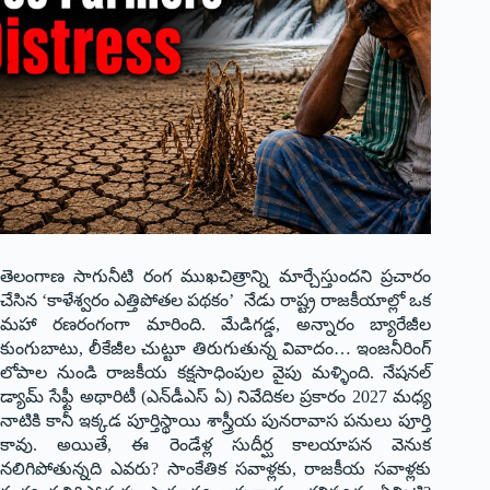
తెలంగాణ సాగునీటి రంగ ముఖచిత్రాన్ని మార్చేస్తుందని ప్రచారం
చేసిన ‘కాళేశ్వరం ఎత్తిపోతల పథకం’ నేడు రాష్ట్ర రాజకీయాల్లో ఒక
మహా రణరంగంగా మారింది. మేడిగడ్డ, అన్నారం బ్యారేజీల
కుంగుబాటు, లీకేజీల చుట్టూ తిరుగుతున్న వివాదం… ఇంజనీరింగ్
లోపాల నుండి రాజకీయ కక్షసాధింపుల వైపు మళ్ళింది. నేషనల్
డ్యామ్ సేఫ్టీ అథారిటీ (ఎన్‌డీఎస్ ఏ) నివేదికల ప్రకారం 2027 మధ్య
నాటికి కానీ ఇక్కడ పూర్తిస్థాయి శాస్త్రీయ పునరావాస పనులు పూర్తి
కావు. అయితే, ఈ రెండేళ్ల సుదీర్ఘ కాలయాపన వెనుక
నలిగిపోతున్నది ఎవరు? సాంకేతిక సవాళ్లకు, రాజకీయ సవాళ్లకు