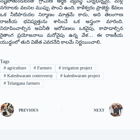
నష్టపోతుండటంతో గ్రామీణ ఆర్థిక వ్యవస్థ చిన్నభిన్నమై, మళ్లీ
నగరాలకు వలసల ముప్పు పొంచి ఉంది. కాళేశ్వరం ప్రాజెక్టు కేవలం
ఒక నీటిపారుదల నిర్మాణం మాత్రమే కాదు, అది తెలంగాణ
రాజకీయ భవిష్యత్తును శాసించే ఒక అస్త్రంగా మారింది.
నిరూపించాల్సిన అవినీతి ఆరోపణలు ఒకవైపు, కాపాడాల్సిన
రైతాంగ ప్రయోజనాలు మరోవైపు ఉన్న వేళ… ఈ రాజకీయ
యుద్ధంలో తుది విజేత ఎవరనేది కాలమే నిర్ణయించాలి.
Tags
#
agriculture
#
Farmers
#
irrigation project
#
Kaleshwaram controversy
#
kaleshwaram project
#
Telangana farmers
PREVIOUS
NEXT