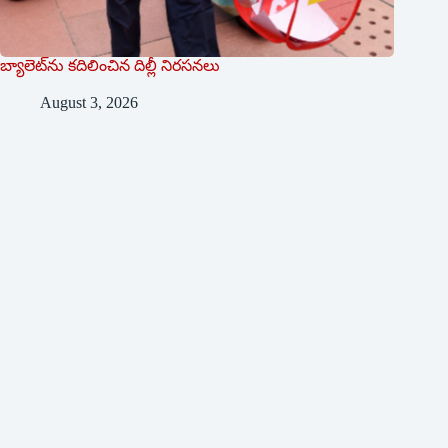
బ్యాలెట్‌ను క‌దిలించిన దిల్లీ నిరసనలు
August 3, 2026