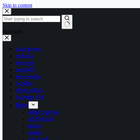
Skip to content
No results
ముఖ్యాంశాలు
జాతీయం
తెలంగాణ
ఆంధ్రప్రదేశ్
తెలంగాణార్థం
సన్నివేశం
బొమ్మా బొరుసు
సాహిత్యం-శోభ
శీర్షికలు
ప్రత్యేక వ్యాసాలు
ఎడిటోరియల్
అరుగు
సంకేతం
దక్కన్.కామ్