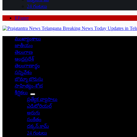
24 గంటలు
EPaper
ముఖ్యాంశాలు
జాతీయం
తెలంగాణ
ఆంధ్రప్రదేశ్
తెలంగాణార్థం
సన్నివేశం
బొమ్మా బొరుసు
సాహిత్యం-శోభ
శీర్షికలు
ప్రత్యేక వ్యాసాలు
ఎడిటోరియల్
అరుగు
సంకేతం
దక్కన్.కామ్
24 గంటలు