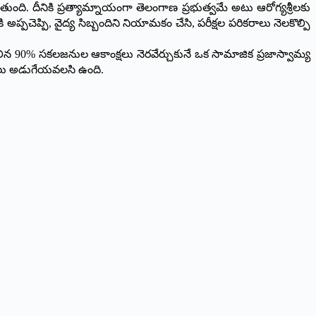
గుతుంది. దీనికి ప్రత్యామ్నాయంగా తెలంగాణ ప్రభుత్వమే అటు ఆరోగ్యశ్రీలకు
అప్పచెప్పి, వైద్య సిబ్బందిని నియామకం చేసి, పరీక్షల పరికరాలు నెలకొల్పి
90% సకలజనుల ఆకాంక్షలు నెరవేర్చుకునే ఒక సామాజిక ప్రజాస్వామ్య
తులు అడుగేయవలసి ఉంది.