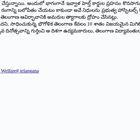
ిడీ చేస్తున్నాయి. అందులో భాగంగానే ఇవ్వాళ హెల్త్ కార్డుల ప్రహసం కొనసా
ద్య రంగాన్ని బలోపేతం చేయటం కాకుండా అవే నిధులను ప్రభుత్వ హాస్పిటల్స్ కి 
తెలంగాణ ఆవిర్భావానికి అమరుల త్యాగాలకు ద్రోహం చేసినట్లు.
 సాధించుకున్న భౌగోళిక తెలంగాణ కేవలం 10 శాతం విజయమైన మిగిలిన 
 దినోత్సవాన్ని గుర్తించి ఆ దిశగా ఉద్యమకారులు, తెలంగాణ విద్యావం
 Welfare
#
telangana