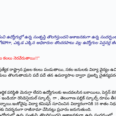
ంచి ఉద్యోగుల్లో ఉన్న సంతృప్తి తొలగిస్తుందని ఆశాజనకంగా ఉన్న సందర్భంలో
కపోగా, ఎక్కడ ఎక్కిన అధికారుల తొందరపాటు వల్ల ఉద్యోగుల పెన్షనర్ల 
్రజల కలలు నెరవేరుతాయి!!”
లా ప్రత్యేక రాష్ట్రాన ప్రజల కలలు పండుతాయి, సకల జనులకు విద్యా వైద్య
డ్డంకులు తొలగుతాయని పదే పదే తన ఉపన్యాసాల ద్వారా ప్రజల్ని చైతన్య
ది . ఆర్థిక పరిస్థితి మెరుగ్గా లేదని ఉద్యోగులకు అందవలసిన బకాయిలు, పెన్షన్ బ
 రెసిడెన్షియల్ స్కూల్స్ గా , తెలంగాణ పబ్లిక్ స్కూల్స్ రూపం తీసుక
డుతున్నాయి.ఇంకోవైపు విద్యా కమిషన్ సూచించిన విద్యారంగానికి 18 శాతం 
కు నిదర్శనంగా రాజీనామా చేసినట్లు ప్రచారం జరుగుతుంది.
్యోగుల్లో ఉన్న సంతృప్తి తొలగిస్తుందని ఆశాజనకంగా ఉన్న సందర్భంలో ..