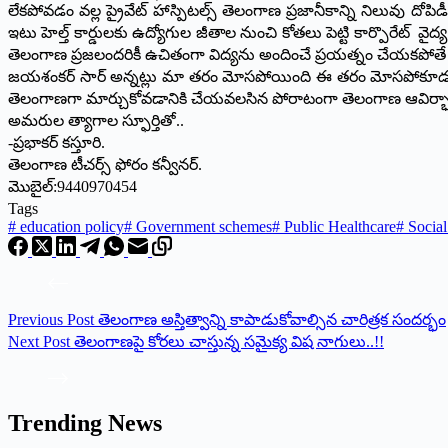
లేకపోవడం వల్ల ప్రైవేట్ హాస్పిటల్స్ తెలంగాణ ప్రజానీకాన్ని నిలువు దోప
ఇటు హెల్త్ కార్డులకు ఉద్యోగుల జీతాల నుంచి కోతలు పెట్టి కార్పొరేట్ వై
తెలంగాణ ప్రజలందరికీ ఉచితంగా విద్యను అందించే ప్రయత్నం చేయకపోతే 
జయశంకర్ సార్ అన్నట్లు మా తరం మోసపోయింది ఈ తరం మోసపోకూడదని,
తెలంగాణగా మార్చుకోవడానికి చేయవలసిన పోరాటంగా తెలంగాణ ఆవిర్భావ
అమరుల త్యాగాల స్ఫూర్తితో..
-ప్రభాకర్ కస్తూరి.
తెలంగాణ టీచర్స్ ఫోరం కన్వీనర్.
మొబైల్:9440970454
Tags
#
education policy
#
Government schemes
#
Public Healthcare
#
Social
Previous
Post
తెలంగాణ అస్తిత్వాన్ని కాపాడుకోవాల్సిన చారిత్రక సందర్భం
Next
Post
తెలంగాణపై కోరలు చాస్తున్న సమైక్య విష నాగులు..!!
Trending News