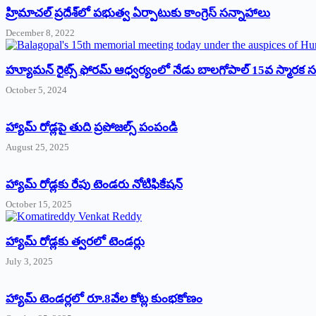
‌హ్రిమాచల్‌ ‌ప్రదేశ్‌లో పభుత్వ ఏర్పాటుకు కాంగ్రెస్‌ ‌సన్నాహాలు
December 8, 2022
హ్యూమన్‌ రైట్స్‌ ఫోరమ్‌ ఆధ్వర్యంలో నేడు బాలగోపాల్‌ 15వ స్మారక
October 5, 2024
హ్యామ్‌ రోడ్లపై తుది ప్రపోజల్స్‌ పంపండి
August 25, 2025
హ్యామ్‌ రోడ్లకు రేపు టెండరు నోటిఫికేషన్‌
October 15, 2025
హ్యామ్‌ రోడ్లకు త్వరలో టెండర్లు
July 3, 2025
హ్యామ్‌ ‌టెండర్లలో రూ.8వేల కోట్ల కుంభకోణం