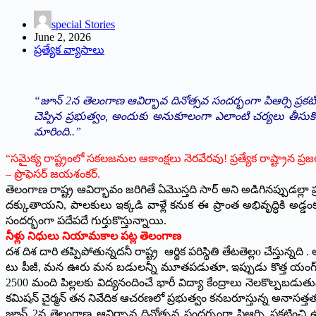
special Stories
June 2, 2026
ప్రత్యేక వ్యాసాలు
“జూన్ 2న తెలంగాణ ఆవిర్భావ దినోత్సవ సందర్భంగా పిఆర్సి ప్రకటి
చెప్పిన ప్రభుత్వం, అందుకు అనుకూలంగా ఎలాంటి చర్యలు తీసుకో
మారింది..”
“సమైక్య రాష్ట్రంలో సకలజనుల ఆకాంక్షలు నెరవేరవు! ప్రత్యేక రాష్ట్రాన ప
– ప్రొఫెసర్ జయశంకర్.
తెలంగాణ రాష్ట్ర ఆవిర్భావం జరిగితే ఏమొస్తది సార్ అని అడిగినప్పుడల్
దక్కుతాయని, పాలకులు ఇక్కడి వాళ్లే కనుక ఈ ప్రాంత అభివృద్ధికి అ
సందర్భంగా పదేపదే గుర్తుకొస్తున్నాయి.
నీళ్లు నిధులు నియామకాల పట్ల తెలంగాణ
దశ దిశ దారి తప్పిపోతున్నదనీ రాష్ట్ర ఆర్థిక పరిస్థితి తేటతెల్లo చేస్తున్న
టు పీజీ, మన ఊరు మన బడులన్నీ మూతపడుతూ, ఇప్పుడు కొత్త యంగ్ ఇండియా
2500 మంది పిల్లలకు విద్యనందించే భారీ విద్యా కేంద్రాలు నెలకొల్పబ
కమిషన్ చైర్మన్ తన నివేదిక ఆచరణలో ప్రభుత్వం కనబరూస్తున్న అనాసత్తత
జూన్ 2న తెలంగాణ ఆవిర్భావ దినోత్సవ సందర్భంగా పిఆర్సి ప్రకటించి ఉద