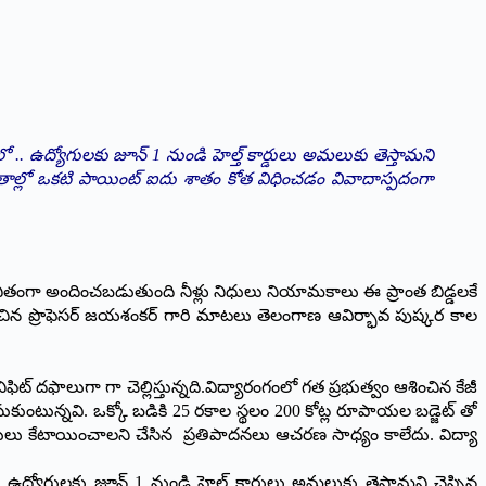
 .. ఉద్యోగులకు జూన్ 1 నుండి హెల్త్ కార్డులు అమలుకు తెస్తామని
జీతాల్లో ఒకటి పాయింట్ ఐదు శాతం కోత విధించడం వివాదాస్పదంగా
ం ఉచితంగా అందించబడుతుంది నీళ్లు నిధులు నియామకాలు ఈ ప్రాంత బిడ్డలకే
పరచిన ప్రొఫెసర్ జయశంకర్ గారి మాటలు తెలంగాణ ఆవిర్భావ పుష్కర కాల
ెనిఫిట్ దఫాలుగా గా చెల్లిస్తున్నది.విద్యారంగంలో గత ప్రభుత్వం ఆశించిన కేజీ
ుంటున్నవి. ఒక్కో బడికి 25 రకాల స్థలం 200 కోట్ల రూపాయల బడ్జెట్ తో
నిధులు కేటాయించాలని చేసిన ప్రతిపాదనలు ఆచరణ సాధ్యం కాలేదు. విద్యా
 ఉద్యోగులకు జూన్ 1 నుండి హెల్త్ కార్డులు అమలుకు తెస్తామని చెప్పిన