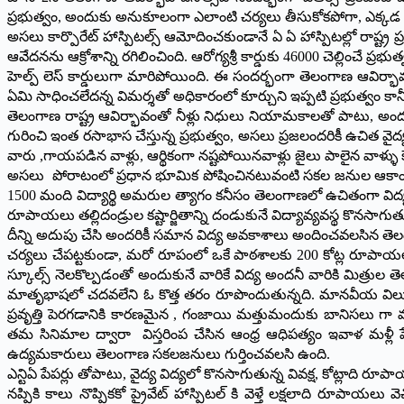
ప్రభుత్వం, అందుకు అనుకూలంగా ఎలాంటి చర్యలు తీసుకోకపోగా, ఎక్కడ ఎక
అసలు కార్పొరేట్ హాస్పిటల్స్ ఆమోదించకుండానే ఏ ఏ హాస్పిటల్లో రాష్ట
ఆవేదనను ఆక్రోశాన్ని రగిలించింది. ఆరోగ్యశ్రీ కార్డుకు 46000 చెల్లించే ప
హెల్ప్ లెస్ కార్డులుగా మారిపోయింది. ఈ సందర్భంగా తెలంగాణ ఆవిర
ఏమి సాధించలేదన్న విమర్శతో అధికారంలో కూర్చుని ఇప్పటి ప్రభుత్వం
తెలంగాణ రాష్ట్ర ఆవిర్భావంతో నీళ్లు నిధులు నియామకాలతో పాటు, అంద
గురించి ఇంత రసాభాస చేస్తున్న ప్రభుత్వం, అసలు ప్రజలందరికీ ఉచిత వ
వారు ,గాయపడిన వాళ్లు, ఆర్థికంగా నష్టపోయినవాళ్లు జైలు పాలైన వాళ్
అసలు పోరాటంలో ప్రధాన భూమిక పోషించినటువంటి సకల జనుల ఆకాంక్ష
1500 మంది విద్యార్థి అమరుల త్యాగం కనీసం తెలంగాణలో ఉచితంగా విద్యన
రూపాయలు తల్లిదండ్రుల కష్టార్జితాన్ని దండుకునే విద్యావ్యవస్థ కొనసాగుతు
దీన్ని అదుపు చేసి అందరికీ సమాన విద్య అవకాశాలు అందించవలసిన తెల
చర్యలు చేపట్టకుండా, మరో రూపంలో ఒకే పాఠశాలకు 200 కోట్ల రూపాయలు
స్కూల్స్ నెలకొల్పడంతో అందుకునే వారికే విద్య అందనీ వారికి మిత్ర
మాతృభాషలో చదవలేని ఓ కొత్త తరం రూపొందుతున్నది. మానవీయ విలువలన
ప్రవృత్తి పెరగడానికి కారణమైన , గంజాయి మత్తుమందుకు బానిసలు గా
తమ సినిమాల ద్వారా విస్తరింప చేసిన ఆంధ్ర ఆధిపత్యం ఇవాళ మళ్లీ ప
ఉద్యమకారులు తెలంగాణ సకలజనులు గుర్తించవలసి ఉంది.
ఎన్టిఏ పేపర్లు తోపాటు, వైద్య విద్యలో కొనసాగుతున్న వివక్ష, కోట్లాది
నప్పికి కాలు నొప్పికకో ప్రైవేట్ హాస్పిటల్ కి వెళ్తే లక్షలాది రూ