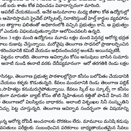
యింట్ ఐదు శాతం కోత విధించడం వివాదాస్పదంగా మారింది.
్డులను ఆపరేట్ చేయకముందే, అనేక అనుమానాల మధ్య జీతాల కోత ఉద్యోగుల్లో
మోదిస్తామని ప్రైవేట్ హాస్పిటల్స్ నిరాకరిస్తుంటే హెల్త్ కార్డుల వ్యవహారం
్యాగాల ఫలితంతో అధికారంలోకి వచ్చిన ప్రభుత్వం కానీ, ఆ ప్రభుత్వం
ాధనలో ఎందుకు విఫలమవుతున్నాయో ఆలోచించవలసి ఉన్నది.
ం 3 లక్షల మంది ఉద్యోగులు మూడు లక్షల మంది పెన్షనర్ల ఆరోగ్య భద్రత
మాలు రుజువు చేస్తున్నాయి. మరోవైపు తెలంగాణ సాధనలో ప్రాణాలర్పించిన
ి సహకరించడానికి కమిటీ వేయడం అభినందించదగ్గ అంశమే అయినప్పటికీ,
ెట్టడం లాంటిది. తెలంగాణ ఆవిర్భావం కోసం అసువులు బాసిన సుమారు
్థలు ఆనాటి నుండి ఈనాటి వరకు దేదీప్యమానంగా ఆరో తరగతికి రెండు లక్షల
నట్లు, తెలంగాణ ప్రభుత్వ పాఠశాలల్లోనైనా కనీసం బలోపేతం చేయడానికి
ేయటం కళ్ళకు కొడుతున్నది. కేవలం మండలానికి రెండు తెలంగాణ పబ్లిక్
,సాహిత్యం కనుమరుగైపోతున్నాయి. కేవలం స్కిల్ టు స్కూల్స్ గా కనీసం
గా మారుతూ బ్యాట్ కోసం తోటి స్నేహితులన కత్తితో పొడిచే హింస నేర
 తెలంగాణలో విలసిల్లడం బాధాకరం. అలాంటి విశృంఖల సినీ సంస్కృతిని
చ్చు పెట్ట చూస్తున్నది. తెలంగాణ ఆవిర్భావ సందర్భంగా ఈ విషయాన్ని
నసాగిస్తున్న ఆరోగ్య దోపిడీ అంచనాలకు దొరకటం లేదు. మామూలు మనిషి కడుపు
ైద్యులు వసతులు పరీక్షలకు సంబంధించిన పరికరాలు బాధ్యతాయుతమైన సేవలు