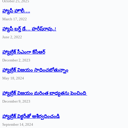
October 25, 2025
హ్యాపీ హొలీ….
March 17, 2022
హ్యాపీ బర్త్ ‌డే… హరీష్‌రావు..!
June 2, 2022
హ్యాట్రిక్‌ ‌సీఎంగా కేసీఆర్‌
December 2, 2023
హ్యాట్రిక్‌ విజయం సాధించబోతున్నాం
May 18, 2024
హ్యాట్రిక్ విజయం మరింత బాధ్యతను పెంచింది
December 9, 2023
హ్యాట్రిక్‌ ‌విక్టరీతో ఆశీర్వదించండి
September 14, 2024