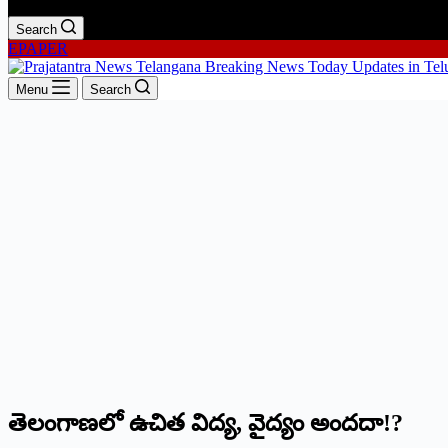
Search
EPAPER
Menu
Search
తెలంగాణలో ఉచిత విద్య, వైద్యం అందదా!?