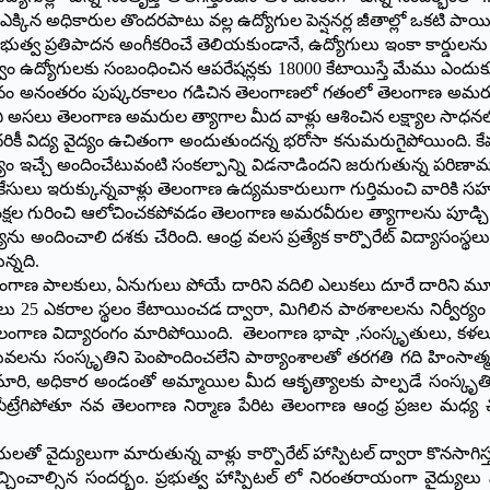
్కిన అధికారుల తొందరపాటు వల్ల ఉద్యోగుల పెన్షనర్ల జీతాల్లో ఒకటి పా
్ర ప్రభుత్వ ప్రతిపాదన అంగీకరించే తెలియకుండానే, ఉద్యోగులు ఇంకా కార
్రభుత్వం ఉద్యోగులకు సంబంధించిన ఆపరేషన్లకు 18000 కేటాయిస్తే మేము ఎందుకు ఆ
్భావం అనంతరం పుష్కరకాలం గడిచిన తెలంగాణలో గతంలో తెలంగాణ అమరుల త
 కానీ అసలు తెలంగాణ అమరుల త్యాగాల మీద వాళ్లు ఆశించిన లక్ష్యాల స
రికీ విద్య వైద్యం ఉచితంగా అందుతుందన్న భరోసా కనుమరుగైపోయింది. కేవల
ైద్యం ఇచ్చే అందించేటువంటి సంకల్పాన్ని విడనాడిందని జరుగుతున్న పరిణా
ళు కేసులు ఇరుక్కున్నవాళ్లు తెలంగాణ ఉద్యమకారులుగా గుర్తిమంచి వారిక
ల గురించి ఆలోచించకపోవడం తెలంగాణ అమరవీరుల త్యాగాలను పూడ్చి ప
ు అందించాలి దశకు చేరింది. ఆంధ్ర వలస ప్రత్యేక కార్పొరేట్ విద్యాసంస
న్నది.
ంగాణ పాలకులు, ఏనుగులు పోయే దారిని వదిలి ఎలుకలు దూరే దారిని మూసి
 25 ఎకరాల స్థలం కేటాయించడ ద్వారా, మిగిలిన పాఠశాలలను నిర్వీర్యం చ
ుల తెలంగాణ విద్యారంగం మారిపోయింది. తెలంగాణ భాషా ,సంస్కృతులు, కళలు
ు సంస్కృతిని పెంపొందించలేని పాఠ్యాంశాలతో తరగతి గది హింసాత్మకం
 మారి, అధికార అండంతో అమ్మాయిల మీద ఆకృత్యాలకు పాల్పడే సంస్కృతి
ేట్రేగిపోతూ నవ తెలంగాణ నిర్మాణ పేరిట తెలంగాణ ఆంధ్ర ప్రజల మధ్య చి
 రూపాయలతో వైద్యులుగా మారుతున్న వాళ్లు కార్పొరేట్ హాస్పిటల్ ద్వారా కొ
పాయలు వెచ్చించాల్సిన సందర్భం. ప్రభుత్వ హాస్పిటల్ లో నిరంతరాయంగా వ