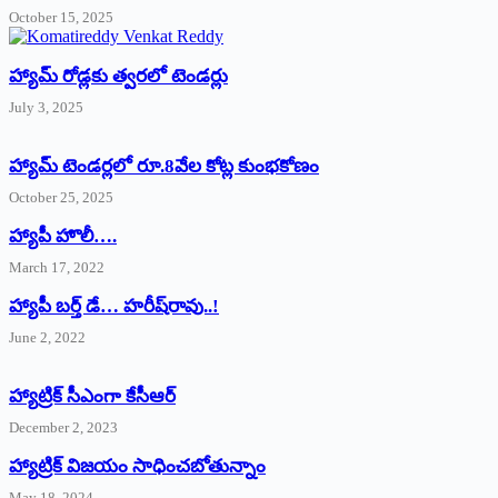
October 15, 2025
హ్యామ్‌ రోడ్లకు త్వరలో టెండర్లు
July 3, 2025
హ్యామ్‌ ‌టెండర్లలో రూ.8వేల కోట్ల కుంభకోణం
October 25, 2025
హ్యాపీ హొలీ….
March 17, 2022
హ్యాపీ బర్త్ ‌డే… హరీష్‌రావు..!
June 2, 2022
హ్యాట్రిక్‌ ‌సీఎంగా కేసీఆర్‌
December 2, 2023
హ్యాట్రిక్‌ విజయం సాధించబోతున్నాం
May 18, 2024