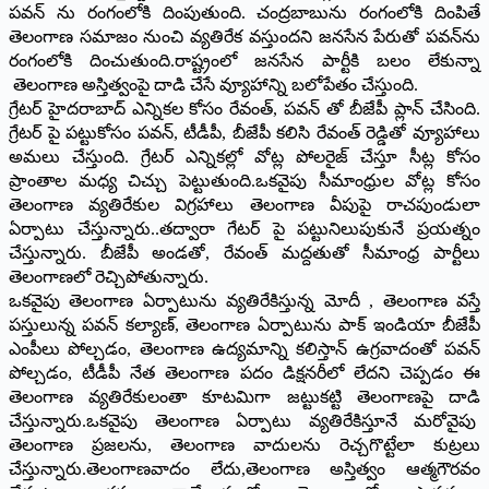
పవన్ ను రంగంలోకి దింపుతుంది. చంద్రబాబును రంగంలోకి దింపితే
తెలంగాణ సమాజం నుంచి వ్యతిరేక వస్తుందని జనసేన పేరుతో పవన్‌ను
రంగంలోకి దించుతుంది.రాష్ట్రంలో జనసేన పార్టీకి బలం లేకున్నా
తెలంగాణ అస్తిత్వంపై దాడి చేసే వ్యూహాన్ని బలోపేతం చేస్తుంది.
గ్రేటర్ హైదరాబాద్ ఎన్నికల కోసం రేవంత్, పవన్ తో బీజేపీ ప్లాన్ చేసింది.
గ్రేటర్ పై పట్టుకోసం పవన్, టీడీపీ, బీజేపీ కలిసి రేవంత్‌ రెడ్డితో వ్యూహాలు
అమలు చేస్తుంది. గ్రేటర్ ఎన్నికల్లో వోట్ల పోలరైజ్ చేస్తూ సీట్ల కోసం
ప్రాంతాల మధ్య చిచ్చు పెట్టుతుంది.ఒకవైపు సీమాంధ్రుల వోట్ల కోసం
తెలంగాణ వ్యతిరేకుల విగ్రహాలు తెలంగాణ వీపుపై రాచపుండులా
ఏర్పాటు చేస్తున్నారు..తద్వారా గేటర్ పై పట్టునిలుపుకునే ప్రయత్నం
చేస్తున్నారు. బీజేపీ అండతో, రేవంత్‌ మద్దతుతో సీమాంధ్ర పార్టీలు
తెలంగాణలో రెచ్చిపోతున్నారు.
ఒకవైపు తెలంగాణ ఏర్పాటును వ్యతిరేకిస్తున్న మోదీ , తెలంగాణ వస్తే
పస్తులున్న పవన్‌ కల్యాణ్‌, తెలంగాణ ఏర్పాటును పాక్‌ ఇండియా బీజేపీ
ఎంపీలు పోల్చడం, తెలంగాణ ఉద్యమాన్ని కలిస్తాన్‌ ఉగ్రవాదంతో పవన్
పోల్చడం, టీడీపీ నేత తెలంగాణ పదం డిక్షనరీలో లేదని చెప్పడం ఈ
తెలంగాణ వ్యతిరేకులంతా కూటమిగా జట్టుకట్టి తెలంగాణపై దాడి
చేస్తున్నారు.ఒకవైపు తెలంగాణ ఏర్పాటు వ్యతిరేకిస్తూనే మరోవైపు
తెలంగాణ ప్రజలను, తెలంగాణ వాదులను రెచ్చగొట్టేలా కుట్రలు
చేస్తున్నారు.తెలంగాణవాదం లేదు,తెలంగాణ అస్తిత్వం ఆత్మగౌరవం