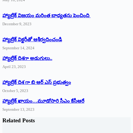
హ్యాట్రిక్ విజయం మరింత బాధ్యతను పెంచింది
December 9, 2023
హ్యాట్రిక్‌ ‌విక్టరీతో ఆశీర్వదించండి
September 14, 2024
‌హ్యాట్రిక్‌ ‌దిశగా అడుగులు..
April 23, 2023
హ్యాట్రిక్ దిశ గా బి ఆర్ ఎస్ ప్రభుత్వం
October 5, 2023
హ్యాట్రిక్‌ ‌ఖాయం…మూడోసారి సీఎం కేసీఆరే
September 13, 2023
Related Posts