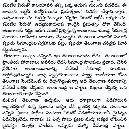
కమిటీల పేరుతో కాలయాపన తప్ప ఒక్క అడుగు ముందు పడలేదు. ఈ
జూన్‌2న ఆర్టీసీ ఉద్యోగులును ప్రభుత్వంలో విలీనం చేస్తామన్నారు.
ఉద్యమకారులను గుర్తిస్తామన్నారు.ఎన్నికల పేరుతో ఆర్టీసీ కార్మికులను,
కమిటీల పేరుతో ఉద్యమకారులకు కాంగ్రెస్‌ ప్రభుత్వం ధోకా చేసింది.
తెలంగాణకు నష్టం జరుగుతుంటే ప్రశ్నిస్తున్న తెలంగాణవాదులపై సీమాంధ్ర
పాలకుల తాబేదార్లు దాడులు చేస్తున్నారు. తెలంగాణ వాదానికి సమాధి
కట్టుతు సీమాంధ్రుల విగ్రహాలకు పట్టం కట్టుతూ తెలంగాణ చరిత్రకు ఘోరి
కట్టుతున్నారు.
.తెలంగాణ రాష్ట్రం వచ్చింది ఇక తెలంగాణవాదం లేదు.. తెలంగాణలో
ప్రాంతీయ పోరాటాలు అవసరం లేదని సీమాంధ్ర పాలకులు ప్రచారం చేసిన
ప్రతీసారీ తెలంగాణవాదాన్ని పదేపదే సీమాంధ్ర పాలకులు
తట్టిలేపుతున్నారు. వాళ్ళ స్వప్రయోజనాలు, స్వార్థ రాజకీయాల కోసం
తెలంగాణ సెంటిమెంట్ ను రెచ్చగొట్టుతున్నా అది తెలంగాణ సమాజాన్ని
పదేపదే ఐక్యం చేస్తుంది. తెలంగాణపై ఆ పార్టీలు కుట్రలు చేస్తున్న అది
తెలంగాణకే లాభం చేస్తుంది.
మలిదశ తెలంగాణ ఉద్యమం ఆరు దశాబ్దాలుగా విడిపోయిన
అచైతన్యంలో ఉన్న ప్రజలను ఐక్యం చేసి చైతన్య పర్చింది. తెలంగాణ
వచ్చిన ప్రజలు పార్టీలు సంఘాల పేరుతో విడిపోయారు.కానీ చైతన్యం
విడిచిపెట్టలేదు. దాదాపు 12 ఏళ్ళ పాటు ప్రజల మధ్య ఐక్యత లోపించిన
చైతన్యం మాత్రం పోలేదు. ఇప్పుడు మళ్ళీ సీమాంధ్ర పార్టీలు