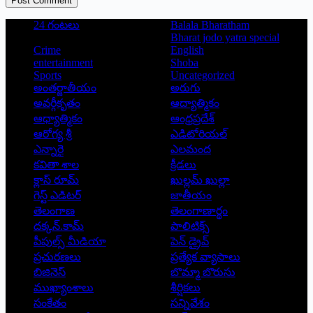
Post Comment
24 గంటలు
Balala Bharatham
Bharat jodo yatra special
Crime
English
entertainment
Shoba
Sports
Uncategorized
అంతర్జాతీయం
అరుగు
అవర్గీకృతం
ఆద్యాత్మికం
ఆధ్యాత్మికం
ఆంధ్రప్రదేశ్
ఆరోగ్య శ్రీ
ఎడిటోరియల్
ఎన్నారై
ఎలమంద
కవితా శాల
క్రీడలు
క్లాస్ రూమ్
ఖుల్లమ్ ఖుల్లా
గెస్ట్ ఎడిటర్
జాతీయం
తెలంగాణ
తెలంగాణార్థం
దక్కన్.కామ్
పాలిటిక్స్
పీపుల్స్ ‌మీడియా
పెన్ డ్రైవ్
ప్రచురణలు
ప్రత్యేక వ్యాసాలు
బిజినెస్
బొమ్మా బొరుసు
ముఖ్యాంశాలు
శీర్షికలు
సంకేతం
సన్నివేశం