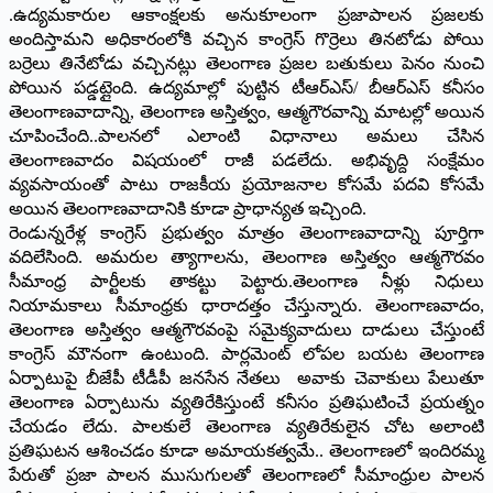
.ఉద్యమకారుల ఆకాంక్షలకు అనుకూలంగా ప్రజాపాలన ప్రజలకు
అందిస్తామని అధికారంలోకి వచ్చిన కాంగ్రెస్‌ గొర్రెలు తినటోడు పోయి
బర్రెలు తినేటోడు వచ్చినట్లు తెలంగాణ ప్రజల బతుకులు పెనం నుంచి
పోయిన పడ్డట్లైంది. ఉద్యమాల్లో పుట్టిన టీఆర్ఎస్‌/ బీఆర్ఎస్ కనీసం
తెలంగాణవాదాన్ని, తెలంగాణ అస్తిత్వం, ఆత్మగౌరవాన్ని మాటల్లో అయిన
చూపించేంది..పాలనలో ఎలాంటి విధానాలు అమలు చేసిన
తెలంగాణవాదం విషయంలో రాజీ పడలేదు. అభివృద్ది సంక్షేమం
వ్యవసాయంతో పాటు రాజకీయ ప్రయోజనాల కోసమే పదవి కోసమే
అయిన తెలంగాణవాదానికి కూడా ప్రాధాన్యత ఇచ్చింది.
రెండున్నరేళ్ల కాంగ్రెస్ ప్రభుత్వం మాత్రం తెలంగాణవాదాన్ని పూర్తిగా
వదిలేసింది. అమరుల త్యాగాలను, తెలంగాణ అస్తిత్వం ఆత్మగౌరవం
సీమాంధ్ర పార్టీలకు తాకట్టు పెట్టారు.తెలంగాణ నీళ్లు నిధులు
నియామకాలు సీమాంధ్రకు ధారాదత్తం చేస్తున్నారు. తెలంగాణవాదం,
తెలంగాణ అస్తిత్వం ఆత్మగౌరవంపై సమైక్యవాదులు దాడులు చేస్తుంటే
కాంగ్రెస్ మౌనంగా ఉంటుంది. పార్లమెంట్ లోపల బయట తెలంగాణ
ఏర్పాటుపై బీజేపీ టీడీపీ జనసేన నేతలు అవాకు చెవాకులు పేలుతూ
తెలంగాణ ఏర్పాటును వ్యతిరేకిస్తుంటే కనీసం ప్రతిఘటించే ప్రయత్నం
చేయడం లేదు. పాలకులే తెలంగాణ వ్యతిరేకులైన చోట అలాంటి
ప్రతిఘటన ఆశించడం కూడా అమాయకత్వమే.. తెలంగాణలో ఇందిరమ్మ
పేరుతో ప్రజా పాలన ముసుగులతో తెలంగాణలో సీమాంధ్రుల పాలన