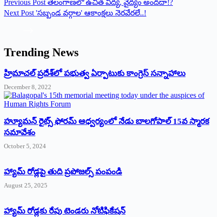
Previous
Post
తెలంగాణలో ఉచిత విద్య, వైద్యం అందదా!?
Next
Post
'సబ్బండ వర్గాల' ఆకాంక్షలు నెరవేరలే..!
Trending News
‌హ్రిమాచల్‌ ‌ప్రదేశ్‌లో పభుత్వ ఏర్పాటుకు కాంగ్రెస్‌ ‌సన్నాహాలు
December 8, 2022
హ్యూమన్‌ రైట్స్‌ ఫోరమ్‌ ఆధ్వర్యంలో నేడు బాలగోపాల్‌ 15వ స్మారక
సమావేశం
October 5, 2024
హ్యామ్‌ రోడ్లపై తుది ప్రపోజల్స్‌ పంపండి
August 25, 2025
హ్యామ్‌ రోడ్లకు రేపు టెండరు నోటిఫికేషన్‌