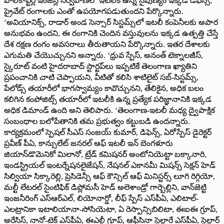
హెలికాప్టర్ల ఇంజిన్ల నిర్వహణలో ఇటలీకి ఉన్న నైపుణ్యం ఇక్కడి డిఫెన్స్‌,
ప్రైవేట్‌ రంగాలకు ఎంతో ఉపయోగపడుతుందని పేర్కొన్నారు.
‘అవియానిక్స్‌, రాడార్‌ అండ సెన్సార్‌ సిస్టమ్స్‌లో ఇటలీ కంపెనీలకు అపార
అనుభవం ఉందని, ఈ రంగానికి చెందిన వస్తువులను ఇక్కడ ఉత్పత్తి చేస్తే
దేశ రక్షణ రంగం అవసరాలు తీరుతాయని పేర్కొన్నారు. ఇతర దేశాలకు
ఎగుమతి చేయొచ్చునని అన్నారు. ‘ధ్రువ స్పేస్‌, అనంత్‌ టెక్నాలజీస్‌,
స్కైరూట్‌ వంటి హైదరాబాద్‌ స్టార్టప్‌లు ఇప్పటికే తెలంగాణ ఖ్యాతిని
ప్రపంచానికి చాటి చెప్పాయని, వీటితో కలిసి శాటిలైట్‌ సబ్‌-సిస్టమ్స్‌,
పేలోడ్స్‌ తయారీలో భాగస్వామ్యం కావొచ్చునని, తేలికైన, అధిక బలం
కలిగిన కంపోజిట్స్‌ తయారీలో ఇటలీకి ఉన్న ప్రత్యేక పరిజ్ఞానానికి ఇక్కడ
అధిక డిమాండ్‌ ఉంది అని తెలిపారు. ‘తెలంగాణ-ఇటలీ మధ్య ద్వైపాక్షిక
సంబంధాల బలోపేతానికి తమ ప్రభుత్వం కట్టుబడి ఉందన్నారు.
కార్యక్రమంలో స్పెషల్‌ సీఎస్‌ సంజయ్‌ కుమార్‌, డిఫెన్స్‌, ఏరోస్పేస్‌ డైరెక్టర్‌
ప్రవీణ్‌ పీఏ, కాన్సులేట్‌ జనరల్‌ ఆఫ్‌ ఇటలీ ఇన్‌ బెంగళూరు
జియాన్‌డొమెనికో మిలానో, ట్రేడ్‌ కమిషనర్‌ అంటోనియెట్టా బక్కానారి,
ఇండస్ట్రియల్‌ ఇంటర్నేషనలైజేషన్‌, నేషనల్‌ ఎకానమీ మిషన్స్‌ సెక్షన్‌ హెడ్‌
సిల్వియా సిక్కారెల్లి, ప్రెసిడెన్సీ ఆఫ్‌ కౌన్సిల్‌ ఆఫ్‌ మినిస్టర్స్‌ లూగి రిగ్గియో,
మల్టీ లేటరల్‌ సైంటిఫిక్‌ డిప్లోమసీ హెడ్‌ అలెశాండ్రో గార్బెల్లిని, వాన్‌జెట్టి
ఇంజనీరింగ్‌ ఎస్‌ఆర్‌ఎల్‌, లియోనార్డో, లీఫ్‌ స్పేస్‌ ఎస్‌పీఏ, ఎలిటాల్‌-
ఎలట్రానికా ఇటాలియానా-సోసియెటా, ఏ రెస్పాన్సిబిలిటా, ఈఐఈ గ్రూప్‌,
అరేసిస్‌, నానో-టెక్‌ ఎస్‌పీఏ, ఈఎల్టీ గ్రూప్‌, ఆఫీసినా స్టెల్లారే ఎస్‌పీఏ, స్టెల్లార్‌