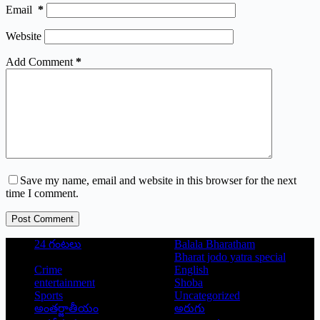
Email
*
Website
Add Comment
*
Save my name, email and website in this browser for the next
time I comment.
Post Comment
24 గంటలు
Balala Bharatham
Bharat jodo yatra special
Crime
English
entertainment
Shoba
Sports
Uncategorized
అంతర్జాతీయం
అరుగు