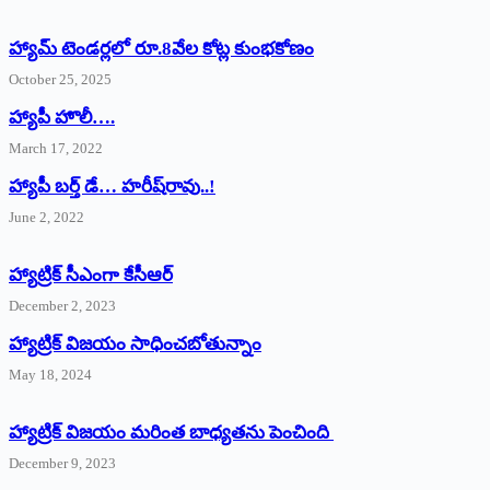
హ్యామ్‌ ‌టెండర్లలో రూ.8వేల కోట్ల కుంభకోణం
October 25, 2025
హ్యాపీ హొలీ….
March 17, 2022
హ్యాపీ బర్త్ ‌డే… హరీష్‌రావు..!
June 2, 2022
హ్యాట్రిక్‌ ‌సీఎంగా కేసీఆర్‌
December 2, 2023
హ్యాట్రిక్‌ విజయం సాధించబోతున్నాం
May 18, 2024
హ్యాట్రిక్ విజయం మరింత బాధ్యతను పెంచింది
December 9, 2023