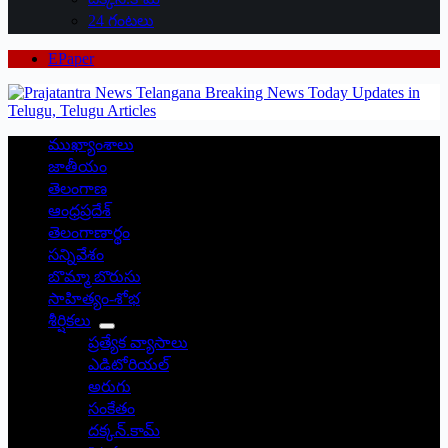
24 గంటలు
EPaper
ముఖ్యాంశాలు
జాతీయం
తెలంగాణ
ఆంధ్రప్రదేశ్
తెలంగాణార్థం
సన్నివేశం
బొమ్మా బొరుసు
సాహిత్యం-శోభ
శీర్షికలు
ప్రత్యేక వ్యాసాలు
ఎడిటోరియల్
అరుగు
సంకేతం
దక్కన్.కామ్