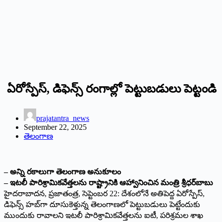
ఏరోస్పేస్‌, డిఫెన్స్‌ రంగాల్లో పెట్టుబడులు పెట్టండి
prajatantra_news
September 22, 2025
తెలంగాణ
– అన్ని రకాలుగా తెలంగాణ అనుకూలం
– ఇటలీ పారిశ్రామికవేత్తలను రాష్ట్రానికి ఆహ్వానించిన మంత్రి శ్రీధర్‌బాబు
హైదరాబాదన, ప్రజాతంత్ర, సెప్టెంబర 22: దేశంలోనే అతిపెద్ద ఏరోస్పేస్‌,
డిఫెన్స్‌ హబ్‌గా దూసుకెళ్తున్న తెలంగాణలో పెట్టుబడులు పెట్టేందుకు
ముందుకు రావాలని ఇటలీ పారిశ్రామికవేత్తలను ఐటీ, పరిశ్రమల శాఖ