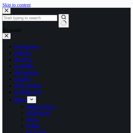
Skip to content
No results
ముఖ్యాంశాలు
జాతీయం
తెలంగాణ
ఆంధ్రప్రదేశ్
తెలంగాణార్థం
సన్నివేశం
బొమ్మా బొరుసు
సాహిత్యం-శోభ
శీర్షికలు
ప్రత్యేక వ్యాసాలు
ఎడిటోరియల్
అరుగు
సంకేతం
దక్కన్.కామ్