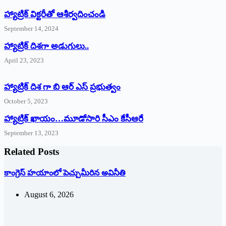
హ్యాట్రిక్‌ ‌విక్టరీతో ఆశీర్వదించండి
September 14, 2024
‌హ్యాట్రిక్‌ ‌దిశగా అడుగులు..
April 23, 2023
హ్యాట్రిక్ దిశ గా బి ఆర్ ఎస్ ప్రభుత్వం
October 5, 2023
హ్యాట్రిక్‌ ‌ఖాయం…మూడోసారి సీఎం కేసీఆరే
September 13, 2023
Related Posts
కాంగ్రెస్ హయాంలో పెచ్చుమీరిన అవినీతి
August 6, 2026