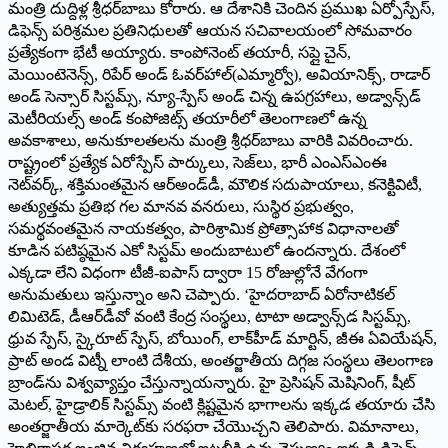
మంత్రి దుద్దిళ్ల శ్రీధర్‌బాబు కోరారు. ఆ దేశానికి చెందిన ప్రముఖ ఏర్పోస్పేస్‌,
డిఫెన్స్‌ పరిశ్రమల ప్రతినిధులతో ఆయన సచివాలయంలో సోమవారం
ప్రత్యేకంగా భేటీ అయ్యారు. కాంపోనెంట్‌ తయారీ, సప్లై చైన్‌,
మెయింటెనెన్స్‌, రిపేర్‌ అండ్‌ ఓవర్‌హాల్‌(ఎమ్మార్వో), అవియానిక్స్‌, రాడార్‌
అండ్‌ సెన్సార్‌ సిస్టమ్స్‌, న్యూ-స్పేస్‌ అండ్‌ చిన్న ఉపగ్రహాలు, అడ్వాన్స్‌డ్‌
మెటీరియల్స్‌ అండ్‌ కంపోజిట్స్‌ తయారీలో తెలంగాణలో ఉన్న
అవకాశాలు, అనుకూలతలను మంత్రి శ్రీధర్‌బాబు వారికి వివరించారు.
రాష్ట్రంలో ప్రత్యేక ఏరోస్పేస్‌ పార్కులు, సెజ్‌లు, భారీ ఎంఎస్‌ఎంఈ
నెట్‌వర్క్‌, శక్తిమంతమైన ఆర్‌అండ్‌డీ, మౌలిక సదుపాయాలు, కనెక్టివిటీ,
అత్యుత్తమ ప్రతిభ గల మానవ వనరులు, సుస్థిర ప్రభుత్వం,
సమర్థవంతమైన నాయకత్వం, పారిశ్రామిక ప్రోత్సాహాక విధానాలతో
కూడిన పటిష్ఠమైన ఎకో సిస్టమ్‌ అందుబాటులో ఉందన్నారు. దేశంలో
ఎక్కడా లేని విధంగా టీజీ-ఐపాస్‌ ద్వారా 15 రోజుల్లోనే వేగంగా
అనుమతులు ఇస్తున్నాం అని చెప్పారు. ‘హైదరాబాద్‌ ఏరోనాటికల్‌
లిమిటెడ్‌, డీఆర్‌డీవో వంటి కేంద్ర సంస్థలు, టాటా అడ్వాన్స్‌డ సిస్టమ్స్‌,
ధ్రువ స్పేస్‌, స్కైరూట్‌ స్పేస్‌, బోయింగ్‌, లాక్‌హీడ్‌ మార్టిన్‌, జీఈ ఏవియేషన్‌,
ప్రాట్‌ అండ విట్నీ లాంటి దేశీయ, అంతర్జాతీయ దిగ్గజ సంస్థలు తెలంగాణ
బ్రాండ్‌ను విశ్వవ్యాప్తం చేస్తున్నాయన్నారు. హై ప్రెసిషన్‌ మెషినింగ్‌, షీట్‌
మెటల్‌, హైడ్రాలిక్‌ సిస్టమ్స్‌ వంటి క్లిష్టమైన భాగాలను ఇక్కడ తయారు చేసి
అంతర్జాతీయ మార్కెట్‌కు సరఫరా చేయొచ్చని తెలిపారు. విమానాలు,