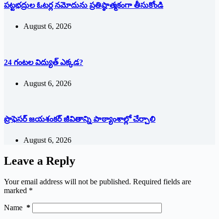
పట్టభద్రుల ఓటర్ల నమోదును ప్రతిష్ఠాత్మకంగా తీసుకోండి
August 6, 2026
24 గంటల విద్యుత్ ఎక్కడ?
August 6, 2026
ప్రొఫెసర్ జయశంకర్ జీవితాన్ని పాఠ్యాంశాల్లో చేర్చాలి
August 6, 2026
Leave a Reply
Your email address will not be published.
Required fields are
marked
*
Name
*