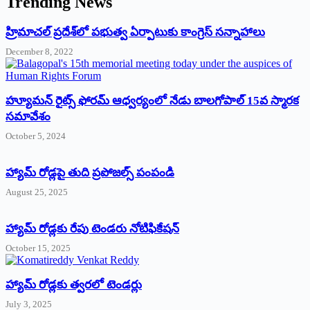
Trending News
‌హ్రిమాచల్‌ ‌ప్రదేశ్‌లో పభుత్వ ఏర్పాటుకు కాంగ్రెస్‌ ‌సన్నాహాలు
December 8, 2022
హ్యూమన్‌ రైట్స్‌ ఫోరమ్‌ ఆధ్వర్యంలో నేడు బాలగోపాల్‌ 15వ స్మారక
సమావేశం
October 5, 2024
హ్యామ్‌ రోడ్లపై తుది ప్రపోజల్స్‌ పంపండి
August 25, 2025
హ్యామ్‌ రోడ్లకు రేపు టెండరు నోటిఫికేషన్‌
October 15, 2025
హ్యామ్‌ రోడ్లకు త్వరలో టెండర్లు
July 3, 2025