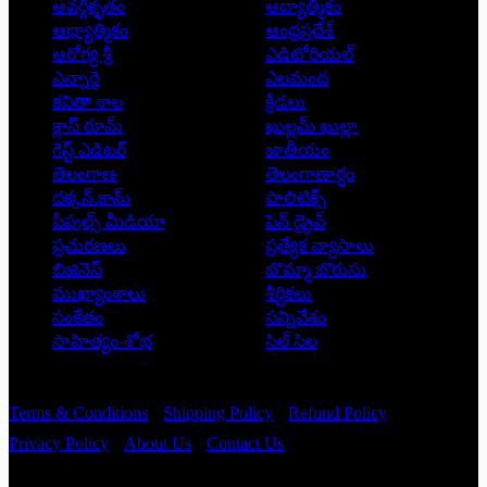
అవర్గీకృతం
ఆద్యాత్మికం
ఆధ్యాత్మికం
ఆంధ్రప్రదేశ్
ఆరోగ్య శ్రీ
ఎడిటోరియల్
ఎన్నారై
ఎలమంద
కవితా శాల
క్రీడలు
క్లాస్ రూమ్
ఖుల్లమ్ ఖుల్లా
గెస్ట్ ఎడిటర్
జాతీయం
తెలంగాణ
తెలంగాణార్థం
దక్కన్.కామ్
పాలిటిక్స్
పీపుల్స్ ‌మీడియా
పెన్ డ్రైవ్
ప్రచురణలు
ప్రత్యేక వ్యాసాలు
బిజినెస్
బొమ్మా బొరుసు
ముఖ్యాంశాలు
శీర్షికలు
సంకేతం
సన్నివేశం
సాహిత్యం-శోభ
సిల్ సిల
Copyright © 2026 - Prajatantra
Terms & Conditions
Shipping Policy
Refund Policy
Privacy Policy
About Us
Contact Us