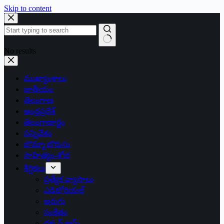
Skip to content
No results
ముఖ్యాంశాలు
జాతీయం
తెలంగాణ
ఆంధ్రప్రదేశ్
తెలంగాణార్థం
సన్నివేశం
బొమ్మా బొరుసు
సాహిత్యం-శోభ
శీర్షికలు
ప్రత్యేక వ్యాసాలు
ఎడిటోరియల్
అరుగు
సంకేతం
దక్కన్.కామ్