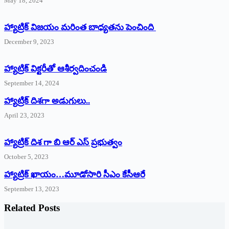
May 18, 2024
హ్యాట్రిక్ విజయం మరింత బాధ్యతను పెంచింది
December 9, 2023
హ్యాట్రిక్‌ ‌విక్టరీతో ఆశీర్వదించండి
September 14, 2024
‌హ్యాట్రిక్‌ ‌దిశగా అడుగులు..
April 23, 2023
హ్యాట్రిక్ దిశ గా బి ఆర్ ఎస్ ప్రభుత్వం
October 5, 2023
హ్యాట్రిక్‌ ‌ఖాయం…మూడోసారి సీఎం కేసీఆరే
September 13, 2023
Related Posts