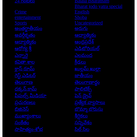
24 గంటలు
Balala Bharatham
Bharat jodo yatra special
Crime
English
entertainment
Shoba
Sports
Uncategorized
అంతర్జాతీయం
అరుగు
అవర్గీకృతం
ఆద్యాత్మికం
ఆధ్యాత్మికం
ఆంధ్రప్రదేశ్
ఆరోగ్య శ్రీ
ఎడిటోరియల్
ఎన్నారై
ఎలమంద
కవితా శాల
క్రీడలు
క్లాస్ రూమ్
ఖుల్లమ్ ఖుల్లా
గెస్ట్ ఎడిటర్
జాతీయం
తెలంగాణ
తెలంగాణార్థం
దక్కన్.కామ్
పాలిటిక్స్
పీపుల్స్ ‌మీడియా
పెన్ డ్రైవ్
ప్రచురణలు
ప్రత్యేక వ్యాసాలు
బిజినెస్
బొమ్మా బొరుసు
ముఖ్యాంశాలు
శీర్షికలు
సంకేతం
సన్నివేశం
సాహిత్యం-శోభ
సిల్ సిల
Copyright © 2026 - Prajatantra