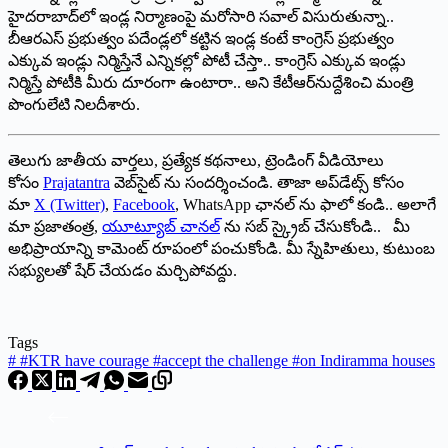
హైదరాబాద్‌లో ఇండ్ల నిర్మాణంపై మరోసారి సవాల్ విసురుతున్నా..
బీఆరఎస్ ప్రభుత్వం పదేండ్లలో కట్టిన ఇండ్ల కంటే కాంగ్రెస్ ప్రభుత్వం
ఎక్కువ ఇండ్లు నిర్మిస్తేనే ఎన్నికల్లో పోటీ చేస్తా.. కాంగ్రెస్ ఎక్కువ ఇండ్లు
నిర్మిస్తే పోటీకి మీరు దూరంగా ఉంటారా.. అని కేటీఆర్‌నుద్దేశించి మంత్రి
పొంగులేటి నిలదీశారు.
తెలుగు జాతీయ వార్తలు, ప్రత్యేక కథనాలు, ట్రెండింగ్ వీడియోలు
కోసం
Prajatantra
వెబ్‌సైట్ ను సందర్శించండి. తాజా అప్‌డేట్స్ కోసం
మా
X (Twitter)
,
Facebook
, WhatsApp ఛానల్ ను ఫాలో కండి.. అలాగే
మా ప్రజాతంత్ర,
యూట్యూబ్ చానల్
ను సబ్ స్క్రైబ్ చేసుకోండి.. మీ
అభిప్రాయాన్ని కామెంట్ రూపంలో పంచుకోండి. మీ స్నేహితులు, కుటుంబ
సభ్యులతో షేర్ చేయడం మర్చిపోవద్దు.
Tags
#
#KTR have courage #accept the challenge #on Indiramma houses