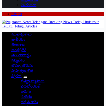
24 గంటలు
EPaper
ముఖ్యాంశాలు
జాతీయం
తెలంగాణ
ఆంధ్రప్రదేశ్
తెలంగాణార్థం
సన్నివేశం
బొమ్మా బొరుసు
సాహిత్యం-శోభ
శీర్షికలు
ప్రత్యేక వ్యాసాలు
ఎడిటోరియల్
అరుగు
సంకేతం
దక్కన్.కామ్