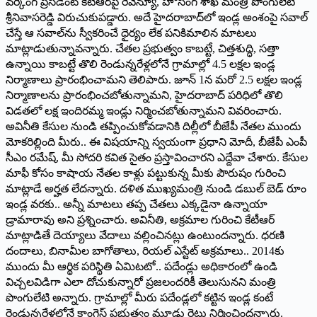
వర్కింగ్ ప్రెసిడెంట్ కేటీఆర్‌పై రెవెన్యూ, హౌసింగ్ శాఖ మంత్రి పొంగులేటి
శ్రీనివాసరెడ్డి విరుచుకుపడ్డారు. అదే హైదరాబాద్‌లో ఇండ్ల అంశంపై సవాల్
చేస్తే ఆ సవాల్‌ను స్వీకరించే ధైర్యం లేక పనికిమాలిన మాటలు
మాట్లాడుతున్నావన్నారు. చేతల ప్రభుత్వం కాబట్టే, చిత్తశుద్ధి, సత్తా
ఉన్నాయి కాబట్టే తొలి రెండున్నరేళ్లలోనే గ్రామాల్లో 4.5 లక్షల ఇండ్ల
నిర్మాణాలు ప్రారంభించామని తెలిపారు. జూన్ 1న మరో 2.5 లక్షల ఇండ్ల
నిర్మాణాలను ప్రారంభించబోతున్నామని, హైదరాబాద్ పరిధిలో తొలి
విడతలో లక్ష ఇందిరమ్మ ఇండ్లు నిర్మించబోతున్నామని వివరించారు.
అవినీతి కేసుల నుండి తప్పించుకోవడానికి దిల్లీలో బీజేపీ నేతల ముందు
మోకరిల్లింది మీరు.. ఈ విషయాన్ని స్వయంగా ప్రధాని మోదీ, బీజేపీ ఎంపీ
సీఎం రమేష్, మీ సోదరి కవిత సైతం ప్రస్తావించారని ఎద్దేవా చేశారు. కేసుల
మాఫీ కోసం కాషాయ నేతల కాళ్లు పట్టుకున్న మీకు పౌరుషం గురించి
మాట్లాడే అర్హత లేదన్నారు. దళిత ముఖ్యమంత్రి నుండి డబుల్ బెడ్ రూం
ఇండ్ల వరకు.. అన్నీ మాటలు తప్ప చేతలు ఎక్కడైనా ఉన్నాయా
డ్రామారావు అని ప్రశ్నించారు. అవినీతి, అక్రమాల గురించి కేటీఆర్
మాట్లాడితే దెయ్యాలు వేదాలు వల్లించినట్లు ఉంటుందన్నారు. ధరణి
దందాలు, బినామీల బాగోతాలు, రియల్ ఎస్టేట్ అక్రమాలు.. 2014కు
ముందు మీ ఆర్థిక పరిస్థితి ఏమిటటో.. పదేండ్లు అధికారంలో ఉండి
విచ్చలవిడిగా ఎలా దోచుకున్నారో ప్రజలందరికీ తెలుసునని మంత్రి
పొంగులేటి అన్నారు. గ్రామాల్లో మీరు పదేండ్లలో కట్టిన ఇండ్ల కంటే
రెండున్నరేళ్లలోనే కాంగ్రెస్ ప్రభుత్వం మూడు రెట్లు నిర్మించిందన్నారు.