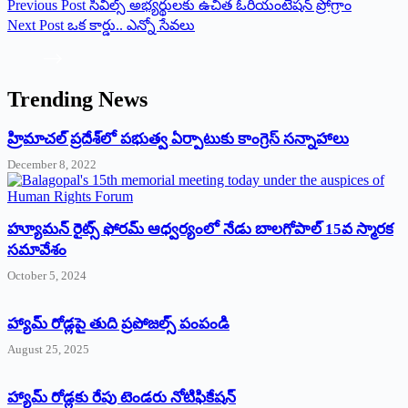
Previous
Post
సివిల్స్ అభ్యర్థులకు ఉచిత ఓరియంటేషన్ ప్రోగ్రాం
Next
Post
ఒక కార్డు.. ఎన్నో సేవలు
Trending News
‌హ్రిమాచల్‌ ‌ప్రదేశ్‌లో పభుత్వ ఏర్పాటుకు కాంగ్రెస్‌ ‌సన్నాహాలు
December 8, 2022
హ్యూమన్‌ రైట్స్‌ ఫోరమ్‌ ఆధ్వర్యంలో నేడు బాలగోపాల్‌ 15వ స్మారక
సమావేశం
October 5, 2024
హ్యామ్‌ రోడ్లపై తుది ప్రపోజల్స్‌ పంపండి
August 25, 2025
హ్యామ్‌ రోడ్లకు రేపు టెండరు నోటిఫికేషన్‌