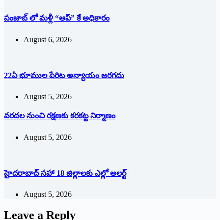
పంజాబ్ లో మళ్లీ “ఆప్” కే అధికారం
August 6, 2026
22ఏ భూముల పేరిట అన్యాయం జరగదు
August 5, 2026
వరదల నుంచి రక్షణకు కరకట్ట నిర్మాణం
August 5, 2026
హైదరాబాద్ సహా 18 జిల్లాలకు ఎల్లో అలర్ట్
August 5, 2026
Leave a Reply