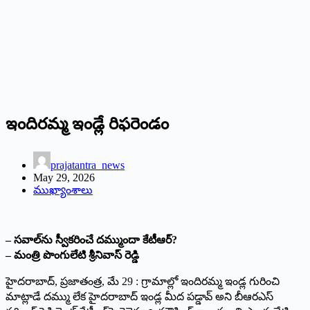
ఇందిరమ్మ ఇండ్లే రిఫరెండం
prajatantra_news
May 29, 2026
ముఖ్యాంశాలు
– సవాల్‌ను స్వీకరించే దమ్ముందా కేటీఆర్?
– మంత్రి పొంగులేటి శ్రీనివాస్ రెడ్డి
హైదరాబాద్, ప్రజాతంత్ర, మే 29 : గ్రామాల్లో ఇందిరమ్మ ఇండ్ల గురించి
మాట్లాడే దమ్ము లేక హైదరాబాద్ ఇండ్ల మీద పడ్డావ్ అని బీఆరఎస్