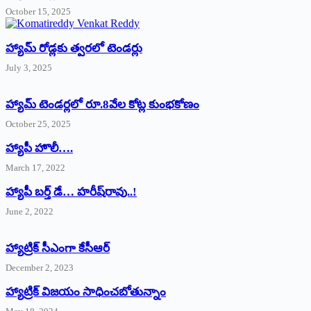
October 15, 2025
హ్యామ్‌ రోడ్లకు త్వరలో టెండర్లు
July 3, 2025
హ్యామ్‌ ‌టెండర్లలో రూ.8వేల కోట్ల కుంభకోణం
October 25, 2025
హ్యాపీ హొలీ….
March 17, 2022
హ్యాపీ బర్త్ ‌డే… హరీష్‌రావు..!
June 2, 2022
హ్యాట్రిక్‌ ‌సీఎంగా కేసీఆర్‌
December 2, 2023
హ్యాట్రిక్‌ విజయం సాధించబోతున్నాం