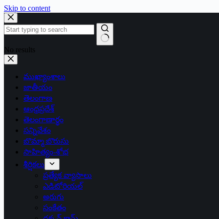
Skip to content
No results
ముఖ్యాంశాలు
జాతీయం
తెలంగాణ
ఆంధ్రప్రదేశ్
తెలంగాణార్థం
సన్నివేశం
బొమ్మా బొరుసు
సాహిత్యం-శోభ
శీర్షికలు
ప్రత్యేక వ్యాసాలు
ఎడిటోరియల్
అరుగు
సంకేతం
దక్కన్.కామ్