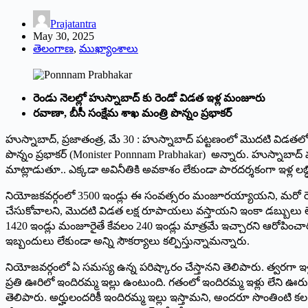
Prajatantra
May 30, 2025
తెలంగాణ
,
ముఖ్యాంశాలు
రెండు నెలల్లో హుస్నాబాద్ కు రెండో విడత ఇళ్ల‌ మంజూరు
ర‌వాణా, బీసీ సంక్షేమ శాఖ‌ మంత్రి పొన్నం ప్రభాకర్
హుస్నాబాద్, ప్ర‌జాతంత్ర‌, మే 30 : హుస్నాబాద్ పట్టణంలో మొదటి విడతల
పొన్నం ప్రభాకర్ (Monister Ponnnam Prabhakar) అన్నారు. హుస్నాబాద్ మున
మాట్లాడుతూ.. ఎక్కడా అవినీతికి అవకాశం లేకుండా పారదర్శకంగా ఇళ్ల లబ్ధిద
నియోజకవర్గంలో 3500 ఇండ్లు ఈ సంవత్సరం మంజూరయ్యాయని, మరో రెండు నెలల్
చేసుకోవాలని, మొదటి విడత లక్ష రూపాయలు వస్తాయని ఇంకా డబ్బులు లేకపో
1420 ఇండ్లు మంజూరైతే కేవ‌లం 240 ఇండ్లు మాత్రమే ఇచ్చారని ఆరోపించారు.
ఇబ్బందులు లేకుండా అన్ని సౌకర్యాలు కల్పిస్తున్నామ‌న్నారు.
నియోజవర్గంలో ఏ సమస్య ఉన్న పరిష్కారం చేస్తానని తెలిపారు. త్వరగా ఇళ
ప్రతి ఊరిలో ఇందిరమ్మ ఇల్లు ఉంటుంది. గతంలో ఇందిరమ్మ ఇళ్లు లేని ఊరు ల
తెలిపారు. అర్హులందరికీ ఇందిరమ్మ ఇల్లు ఇస్తామ‌ని, అందరూ సొంతింటి కల ని