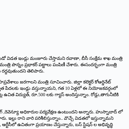
ో విడత ఇండ్లు మంజూరు చేస్తామ‌ని ర‌వాణా, బీసీ సంక్షేమ శాఖ‌ మంత్రి
్రి పొన్నం ప్ర‌భాక‌ర్‌ పట్టాలు పంపిణీ చేశారు. ఈసంద‌ర్భంగా మంత్రి
ర‌ద్ద‌వుతుంద‌ని తెలిపారు.
శాలు జరగాల‌ని మంత్రి సూచించారు. జిల్లా కలెక్టర్ కోఆర్డినేట్
పేద‌ల‌కు ఇండ్లు వ‌స్తున్నాయ‌ని, గత 10 ఏళ్లలో ఈ నియోజకవర్గంలో
ిత విద్యుత్, రూ.500 ల‌కు గ్యాస్ అందిస్తున్నాం. రోడ్లు,తాగునీటికి
్ ,రెవెన్యూ అధికారుల పర్యవేక్షణ ఉంటుంద‌ని అన్నారు. హుస్నాబాద్ లో
ల్లు రాని వారి పరిశీలిస్తున్నాం.. వొచ్చే విడతలో ఇస్తున్నామ‌ని
ర్టీసీలో ఉచితంగా ప్రయాణం చేస్తున్నారు, బస్ స్టేషన్ ల అభివృద్ధి