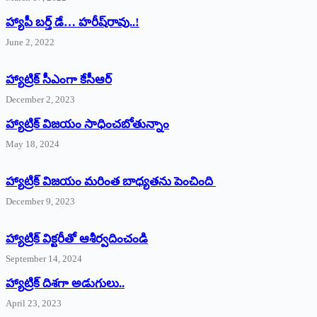
హ్యాపీ బర్త్ ‌డే… హరీష్‌రావు..!
June 2, 2022
హ్యాట్రిక్‌ ‌సీఎంగా కేసీఆర్‌
December 2, 2023
హ్యాట్రిక్‌ విజయం సాధించబోతున్నాం
May 18, 2024
హ్యాట్రిక్ విజయం మరింత బాధ్యతను పెంచింది
December 9, 2023
హ్యాట్రిక్‌ ‌విక్టరీతో ఆశీర్వదించండి
September 14, 2024
‌హ్యాట్రిక్‌ ‌దిశగా అడుగులు..
April 23, 2023