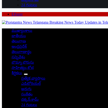
24 గంటలు
EPaper
ముఖ్యాంశాలు
జాతీయం
తెలంగాణ
ఆంధ్రప్రదేశ్
తెలంగాణార్థం
సన్నివేశం
బొమ్మా బొరుసు
సాహిత్యం-శోభ
శీర్షికలు
ప్రత్యేక వ్యాసాలు
ఎడిటోరియల్
అరుగు
సంకేతం
దక్కన్.కామ్
24 గంటలు