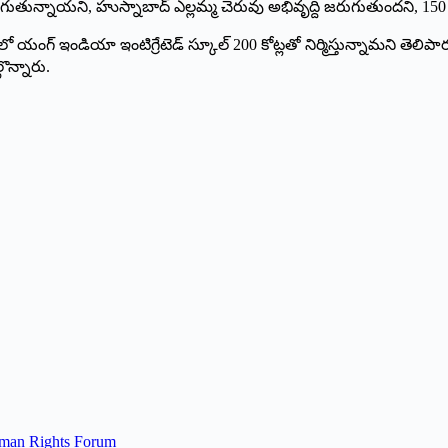
గుతున్నాయని, హుస్నాబాద్ ఎల్లమ్మ చెరువు అభివృద్ది జరుగుతుంద‌ని, 15
ఇండియా ఇంటిగ్రేటెడ్ స్కూల్ 200 కోట్లతో నిర్మిస్తున్నామ‌ని తెలిపారు. కార
ొన్నారు.