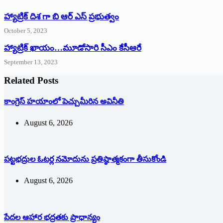
హ్యాట్రిక్ దిశ గా బి ఆర్ ఎస్ ప్రభుత్వం
October 5, 2023
హ్యాట్రిక్‌ ‌ఖాయం…మూడోసారి సీఎం కేసీఆరే
September 13, 2023
Related Posts
కాంగ్రెస్ హయాంలో పెచ్చుమీరిన అవినీతి
August 6, 2026
పట్టభద్రుల ఓటర్ల నమోదును ప్రతిష్ఠాత్మకంగా తీసుకోండి
August 6, 2026
పేదల ఆహార భద్రతకు ప్రాధాన్యం