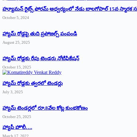
హ్యూమన్‌ రైట్స్‌ ఫోరమ్‌ ఆధ్వర్యంలో నేడు బాలగోపాల్‌ 15వ స్మారక
October 5, 2024
హ్యామ్‌ రోడ్లపై తుది ప్రపోజల్స్‌ పంపండి
August 25, 2025
హ్యామ్‌ రోడ్లకు రేపు టెండరు నోటిఫికేషన్‌
October 15, 2025
హ్యామ్‌ రోడ్లకు త్వరలో టెండర్లు
July 3, 2025
హ్యామ్‌ ‌టెండర్లలో రూ.8వేల కోట్ల కుంభకోణం
October 25, 2025
హ్యాపీ హొలీ….
March 17, 2022