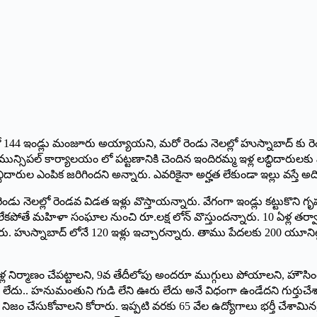
ో 144 ఇండ్లు మంజూరు అయ్యాయని, మ‌రో రెండు నెలల్లో హుస్నాబాద్ కు రెండ
్సిపల్ కార్యాలయం లో పట్టణానికి చెందిన ఇందిరమ్మ ఇళ్ల‌ లబ్ధిదారులకు మంత
ారుల ఎంపిక జరిగిందని అన్నారు. ఎవరికైనా అర్హత లేకుండా ఇల్లు వ‌స్తే అది 
లో రెండవ విడత ఇళ్లు వొస్తాయ‌న్నారు. వేగంగా ఇండ్లు కట్టుకొని గృహప్రవే
తే మహిళా సంఘాల నుంచి రూ.లక్ష లోన్ వొస్తుందన్నారు. 10 ఏళ్ల తర్వాత 
 హుస్నాబాద్ లోనే 120 ఇళ్లు ఇచ్చారన్నారు. తాము పేద‌ల‌కు 200 యూనిట్ల ఉచ
్ల నిర్మాణం చేపట్టాల‌ని, 9వ తేదీలోపు అందరూ ముగ్గులు పోయాల‌ని, హౌసింగ
ేదు.. హనుమంతుని గుడి లేని ఊరు లేదు అనే విధంగా ఉండేద‌ని గుర్తుచేశారు. ఇ
జం చేసుకోవాల‌ని కోరారు. ఇప్పటి వరకు 65 వేల ఉద్యోగాలు భర్తీ చేశామిన‌, ఆ