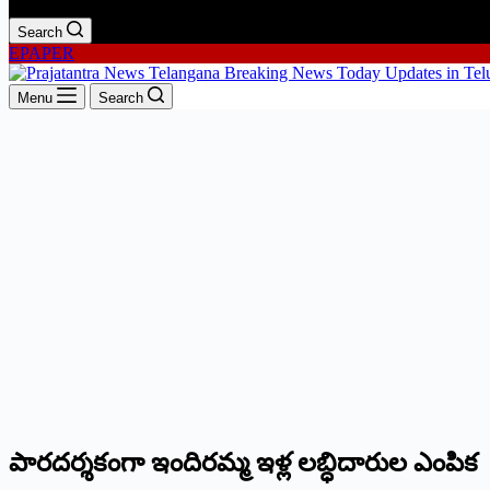
Search
EPAPER
Menu
Search
పారదర్శకంగా ఇందిర‌మ్మ‌ ఇళ్ల లబ్ధిదారుల ఎంపిక