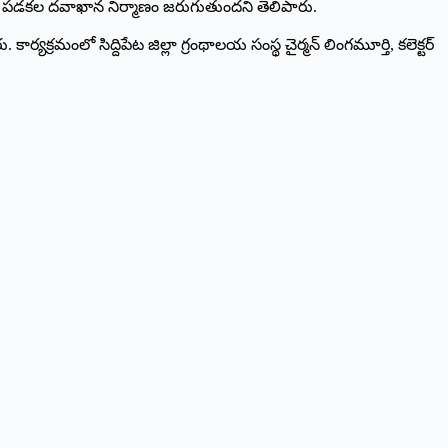
0 పడకల ద‌వాఖాన నిర్మాణం జరుగుతుంద‌ని తెలిపారు.
్యక్రమంలో సిద్దిపేట జిల్లా గ్రంథాలయ సంస్థ చైర్మన్ లింగమూర్తి, కలెక్టర్