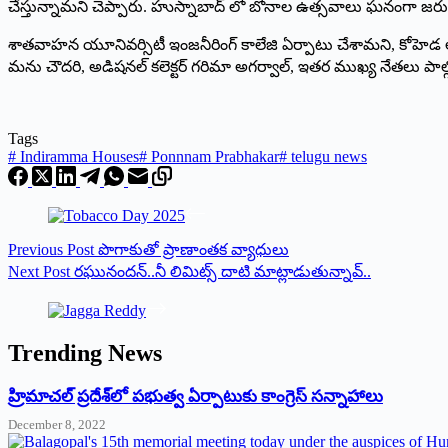
చేస్తున్నామ‌ని చెప్పారు. హుస్నాబాద్ లో బోనాల ఉత్సవాలు ఘనంగా జరు
శాతవాహన యూనివర్సిటీ ఇంజనీరింగ్ కాలేజి ఏర్పాటు చేశామ‌ని, కోహెడ లో యంగ్ 
మను చౌదరి, అడిషనల్ కలెక్టర్ గరిమా అగర్వాల్, ఇతర ముఖ్య నేతలు పాల్గ
Tags
#
Indiramma Houses
#
Ponnnam Prabhakar
#
telugu news
Previous
Post
పొగాకుతో ప్రాణాంత‌క వ్యాధులు
Next
Post
రఘునందన్‌..‌నీ లిమిట్స్ ‌దాటి మాట్లాడుతున్నావ్‌..
Trending News
‌హ్రిమాచల్‌ ‌ప్రదేశ్‌లో పభుత్వ ఏర్పాటుకు కాంగ్రెస్‌ ‌సన్నాహాలు
December 8, 2022