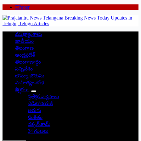
EPaper
ముఖ్యాంశాలు
జాతీయం
తెలంగాణ
ఆంధ్రప్రదేశ్
తెలంగాణార్థం
సన్నివేశం
బొమ్మా బొరుసు
సాహిత్యం-శోభ
శీర్షికలు
ప్రత్యేక వ్యాసాలు
ఎడిటోరియల్
అరుగు
సంకేతం
దక్కన్.కామ్
24 గంటలు