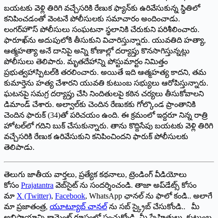
‌బయటకు వెళ్లి తిరిగి వచ్చేసరికి రేణుక ఫ్యాన్‌కు ఉరివేసుకున్న స్థితిలో
కనిపించడంతో వెంటనే పోలీసులకు సమాచారం అందించాడు.
లంగర్‌హౌస్‌ ‌పోలీసులు సంఘటనా స్థలానికి చేరుకుని పరిశీలించారు.
ఫారూఖ్‌ను అదుపులోకి తీసుకుని విచారిస్తున్నారు. యువతిది హత్యా,
ఆత్మహత్యా అనే దానిపై అన్ని కోణాల్లో దర్యాప్తు కొనసాగిస్తున్నట్లు
పోలీసులు తెలిపారు. మృతదేహాన్ని పోస్టుమార్టం నిమిత్తం
ప్రభుత్వహాస్పిటల్‌కి తరలించారు. అయితే ఇది ఆత్మహత్య కాదని, తమ
కుమార్తెను హత్య చేశారని యువతి కుటుంబ సభ్యులు ఆరోపిస్తున్నారు.
ఘటనపై సమగ్ర దర్యాప్తు చేసి నిందితులపై కఠిన చర్యలు తీసుకోవాలని
డిమాండ్‌ ‌చేశారు. అల్వాల్‌కు చెందిన రేణుకకు గోల్కొండ ప్రాంతానికి
చెందిన ఫారుక్‌ (34)‌తో పరిచయం ఉంది. ఈ క్రమంలో ఇద్దరూ నిన్న రాత్రి
హోటల్‌లో గదిని బుక్‌ ‌చేసుకున్నారు. తాను కొద్దిసేపు బయటకు వెళ్లి తిరిగి
వచ్చేసరికి రేణుక ఉరివేసుకుని కనిపించిందని ఫారుక్‌ ‌పోలీసులకు
తెలిపాడు.
తెలుగు జాతీయ వార్తలు, ప్రత్యేక కథనాలు, ట్రెండింగ్ వీడియోలు
కోసం
Prajatantra
వెబ్‌సైట్ ను సందర్శించండి. తాజా అప్‌డేట్స్ కోసం
మా
X (Twitter)
,
Facebook
, WhatsApp ఛానల్ ను ఫాలో కండి.. అలాగే
మా ప్రజాతంత్ర,
యూట్యూబ్ చానల్
ను సబ్ స్క్రైబ్ చేసుకోండి.. మీ
అభిప్రాయాన్ని కామెంట్ రూపంలో పంచుకోండి. మీ స్నేహితులు, కుటుంబ