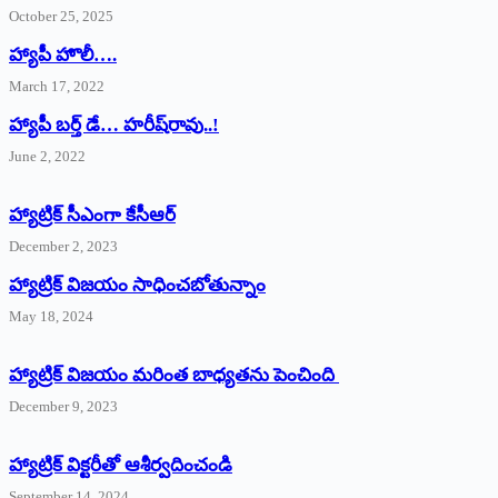
October 25, 2025
హ్యాపీ హొలీ….
March 17, 2022
హ్యాపీ బర్త్ ‌డే… హరీష్‌రావు..!
June 2, 2022
హ్యాట్రిక్‌ ‌సీఎంగా కేసీఆర్‌
December 2, 2023
హ్యాట్రిక్‌ విజయం సాధించబోతున్నాం
May 18, 2024
హ్యాట్రిక్ విజయం మరింత బాధ్యతను పెంచింది
December 9, 2023
హ్యాట్రిక్‌ ‌విక్టరీతో ఆశీర్వదించండి
September 14, 2024