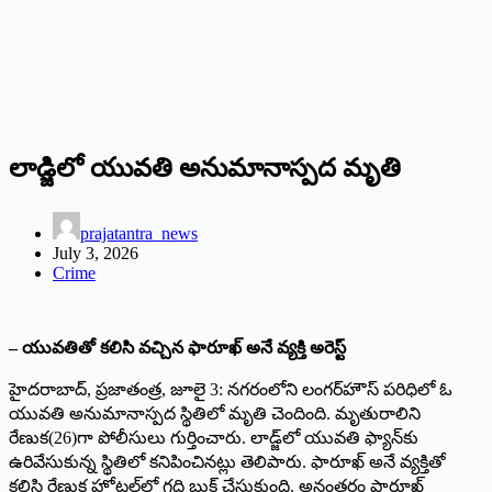
లాడ్జిలో యువతి అనుమానాస్పద మృతి
prajatantra_news
July 3, 2026
Crime
– యువతితో కలిసి వచ్చిన ఫారూఖ్‌ అనే వ్యక్తి అరెస్ట్
హైదరాబాద్‌,‌ ప్రజాతంత్ర, జూలై 3: నగరంలోని లంగర్‌హౌస్‌ ‌పరిధిలో ఓ
యువతి అనుమానాస్పద స్థితిలో మృతి చెందింది. మృతురాలిని
రేణుక(26)గా పోలీసులు గుర్తించారు. లాడ్జ్‌లో యువతి ఫ్యాన్‌కు
ఉరివేసుకున్న స్థితిలో కనిపించినట్లు తెలిపారు. ఫారూఖ్‌ అనే వ్యక్తితో
కలిసి రేణుక హోటల్‌లో గది బుక్‌ ‌చేసుకుంది. అనంతరం ఫారూఖ్‌