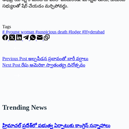
సభ్యులతో షేర్ చేయడం మర్చిపోవద్దు.
Tags
#
#young woman #suspicious death #lodge #Hyderabad
Previous
Post
అల్పపీడన ప్రభావంతో భారీ వర్షాలు
Next
Post
రేపు అమెరికా స్వాతంత్య్ర దినోత్సవం
Trending News
‌హ్రిమాచల్‌ ‌ప్రదేశ్‌లో పభుత్వ ఏర్పాటుకు కాంగ్రెస్‌ ‌సన్నాహాలు