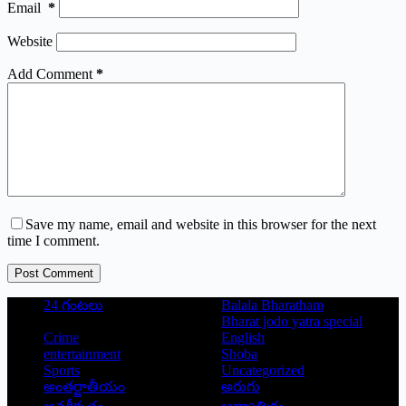
Email
*
Website
Add Comment
*
Save my name, email and website in this browser for the next
time I comment.
Post Comment
24 గంటలు
Balala Bharatham
Bharat jodo yatra special
Crime
English
entertainment
Shoba
Sports
Uncategorized
అంతర్జాతీయం
అరుగు