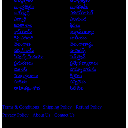
అవర్గీకృతం
ఆద్యాత్మికం
ఆధ్యాత్మికం
ఆంధ్రప్రదేశ్
ఆరోగ్య శ్రీ
ఎడిటోరియల్
ఎన్నారై
ఎలమంద
కవితా శాల
క్రీడలు
క్లాస్ రూమ్
ఖుల్లమ్ ఖుల్లా
గెస్ట్ ఎడిటర్
జాతీయం
తెలంగాణ
తెలంగాణార్థం
దక్కన్.కామ్
పాలిటిక్స్
పీపుల్స్ ‌మీడియా
పెన్ డ్రైవ్
ప్రచురణలు
ప్రత్యేక వ్యాసాలు
బిజినెస్
బొమ్మా బొరుసు
ముఖ్యాంశాలు
శీర్షికలు
సంకేతం
సన్నివేశం
సాహిత్యం-శోభ
సిల్ సిల
Copyright © 2026 - Prajatantra
Terms & Conditions
Shipping Policy
Refund Policy
Privacy Policy
About Us
Contact Us