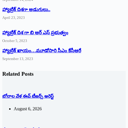
‌హ్యాట్రిక్‌ ‌దిశగా అడుగులు..
April 23, 2023
హ్యాట్రిక్ దిశ గా బి ఆర్ ఎస్ ప్రభుత్వం
October 5, 2023
హ్యాట్రిక్‌ ‌ఖాయం…మూడోసారి సీఎం కేసీఆరే
September 13, 2023
Related Posts
బోనాల వేళ ఈవ్‌ ‌టీజర్స్ అరెస్ట్
August 6, 2026