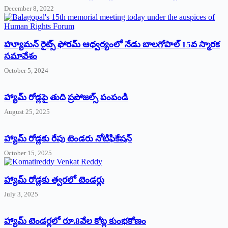
December 8, 2022
హ్యూమన్‌ రైట్స్‌ ఫోరమ్‌ ఆధ్వర్యంలో నేడు బాలగోపాల్‌ 15వ స్మారక
సమావేశం
October 5, 2024
హ్యామ్‌ రోడ్లపై తుది ప్రపోజల్స్‌ పంపండి
August 25, 2025
హ్యామ్‌ రోడ్లకు రేపు టెండరు నోటిఫికేషన్‌
October 15, 2025
హ్యామ్‌ రోడ్లకు త్వరలో టెండర్లు
July 3, 2025
హ్యామ్‌ ‌టెండర్లలో రూ.8వేల కోట్ల కుంభకోణం