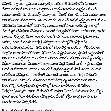
రేపుతున్నాయి. ప్రముఖ ఆధ్యాత్మిక నగరం తిరుపతిలోని హిందూ
దేవాలయాల్లో బాంబులు పెట్టామని గుర్తుతెలియని వ్యక్తుల నుండి
అధికారులకు ఈ-మెయిల్స్‌ వచ్చాయి. దీంతో కంగారుపడిన అధికారులు
పోలీసులకు సమాచారం అందించారు. వెంటనే అప్రమత్తమైన పోలీసులు
బెదిరింపు మెయిల్‌లో పేర్కొన్న ఆలయాలతోపాటు ఇతర ప్రాంతాల్లో
ముమ్మర తనిఖీలు చేపట్టారు. బాంబ్‌ స్క్వాడ్‌తోపాటు జాగిలాలు, ఇతర
బాంబు నిర్వీర్య విభాగాలు రంగంలోకి దిగాయి. ఎలాంటి ప్రమాదాలు
జరక్కుండా ముందు జాగ్రత్త చర్యగా ఆలయాల్లోకి భక్తులను
అనుమతించడంలేదు. తిరుపతిలో కపిలతీర్ధ ఆలయం, గోవిందరాజ
స్వామి ఆలయాలతోపాటు శ్రీనివాసం, విష్ణునివాసం, స్థానిక బస్టాండ్‌లో
బాంబులు పెట్టినట్లు దుండగులు బెదిరించారు. ఈ ప్రాంతాలన్నీ నిత్యం
రద్దీగా ఉంటాయి. నిజంగానే బాంబులు పెట్టి వుంటే భారీగా ప్రాణనష్టం
జరిగే అవకాశాలుంటాయి. అందుకే అప్రమత్తమైన పోలీసులు వెంటనే
తనిఖీలు చేపట్టారు. నఅతీంశీ ఎలాంటి బాంబులను గుర్తించలేదని
పోలీసులు చెప్పారు. ఈ-మెయిల్‌లో పేర్కొన్న ఆలయాలతో పాటు
మరికొన్ని సున్నితమైన ప్రాంతాల్లో కూడా పోలీసులు తనిఖీలు
నిర్వహిస్తున్నారు. ఇలా తిరుపతిలో జడ్జిల నివాస సముదాయం, కోర్టు
ప్రాంగణంలోనూ తనిఖీలు చేపట్టారు. దీంతో కోర్టు కార్యకలాపాలకు
అంతరాయం ఏర్పడిరది.