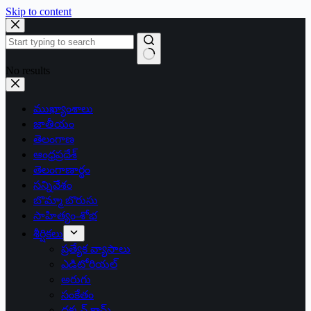
Skip to content
No results
ముఖ్యాంశాలు
జాతీయం
తెలంగాణ
ఆంధ్రప్రదేశ్
తెలంగాణార్థం
సన్నివేశం
బొమ్మా బొరుసు
సాహిత్యం-శోభ
శీర్షికలు
ప్రత్యేక వ్యాసాలు
ఎడిటోరియల్
అరుగు
సంకేతం
దక్కన్.కామ్