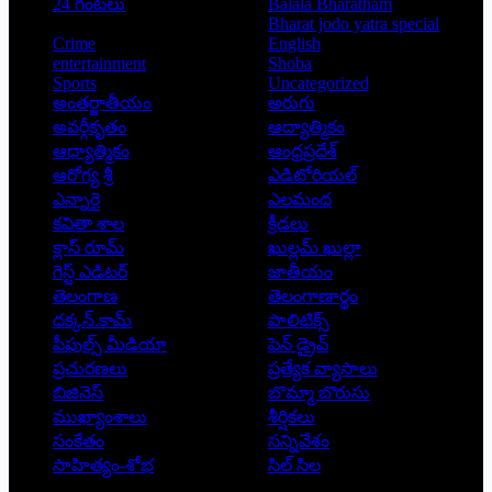
24 గంటలు
Balala Bharatham
Bharat jodo yatra special
Crime
English
entertainment
Shoba
Sports
Uncategorized
అంతర్జాతీయం
అరుగు
అవర్గీకృతం
ఆద్యాత్మికం
ఆధ్యాత్మికం
ఆంధ్రప్రదేశ్
ఆరోగ్య శ్రీ
ఎడిటోరియల్
ఎన్నారై
ఎలమంద
కవితా శాల
క్రీడలు
క్లాస్ రూమ్
ఖుల్లమ్ ఖుల్లా
గెస్ట్ ఎడిటర్
జాతీయం
తెలంగాణ
తెలంగాణార్థం
దక్కన్.కామ్
పాలిటిక్స్
పీపుల్స్ ‌మీడియా
పెన్ డ్రైవ్
ప్రచురణలు
ప్రత్యేక వ్యాసాలు
బిజినెస్
బొమ్మా బొరుసు
ముఖ్యాంశాలు
శీర్షికలు
సంకేతం
సన్నివేశం
సాహిత్యం-శోభ
సిల్ సిల
Copyright © 2026 - Prajatantra