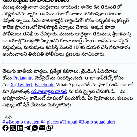
సీఎం పర్యటన వేళ బాంబుల కలకలం
ముఖ్యమంత్రి నారా చంద్రబాబు నాయుడు ఈనెల 6న తిరుపతిలో
పర్యటించనున్నారు. ఈ సమయంలో బాంబు బెదిరింపులు కలకలం
రేపుతున్నాయి. సీఎం హెలిక్యాప్టర్‌ ల్యాండిరగ్‌ కోసం ఇప్పటికే అగ్రికల్చర్‌
కాలేజి ప్రాంగణంలో హెలిప్యాడ్‌ ఏర్పాటు చేశారు. అక్కడ కూడా
పోలీసులు తనిఖీలు చేపట్టారు. ముందు జాగ్రత్తగా తిరుమల, శ్రీకాళహస్తి
ఆలయాల్లోని భద్రతా సిబ్బందిని కూడా అలర్ట్‌ చేశారు. అనుమానాస్పద
వస్తువులు, మనుషులు కనిపిస్తే వెంటనే 100కు డయల్‌ చేసి సమాచారం
అందించాలని తిరుపతి పోలీసులు ప్రజలకు సూచించారు.
తెలుగు జాతీయ వార్తలు, ప్రత్యేక కథనాలు, ట్రెండింగ్ వీడియోలు
కోసం
Prajatantra
వెబ్‌సైట్ ను సందర్శించండి. తాజా అప్‌డేట్స్ కోసం
మా
X (Twitter)
,
Facebook
, WhatsApp ఛానల్ ను ఫాలో కండి.. అలాగే
మా ప్రజాతంత్ర,
యూట్యూబ్ చానల్
ను సబ్ స్క్రైబ్ చేసుకోండి.. మీ
అభిప్రాయాన్ని కామెంట్ రూపంలో పంచుకోండి. మీ స్నేహితులు, కుటుంబ
సభ్యులతో షేర్ చేయడం మర్చిపోవద్దు.
Tags
#
#Bopmb threaten #4 places #Tirupati #Bomb squad alert