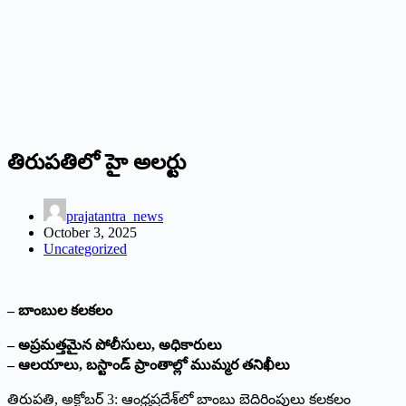
తిరుపతిలో హై అల‌ర్టు
prajatantra_news
October 3, 2025
Uncategorized
– బాంబుల కలకలం
– అప్రమత్తమైన పోలీసులు, అధికారులు
– ఆలయాలు, బస్టాండ్‌ ప్రాంతాల్లో ముమ్మర తనిఖీలు
తిరుపతి, అక్టోబర్‌ 3: ఆంధ్రప్రదేశ్‌లో బాంబు బెదిరింపులు కలకలం