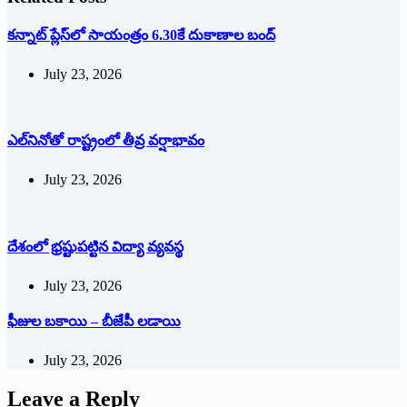
క‌న్నాట్ ప్లేస్‌లో సాయంత్రం 6.30కే దుకాణాల బంద్‌
July 23, 2026
ఎల్‌నినోతో రాష్ట్రంలో తీవ్ర వర్షాభావం
July 23, 2026
దేశంలో భ్ర‌ష్టుపట్టిన విద్యా వ్యవస్థ
July 23, 2026
ఫీజుల బకాయి – బీజేపీ లడాయి
July 23, 2026
Leave a Reply