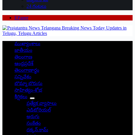
24 గంటలు
EPaper
ముఖ్యాంశాలు
జాతీయం
తెలంగాణ
ఆంధ్రప్రదేశ్
తెలంగాణార్థం
సన్నివేశం
బొమ్మా బొరుసు
సాహిత్యం-శోభ
శీర్షికలు
ప్రత్యేక వ్యాసాలు
ఎడిటోరియల్
అరుగు
సంకేతం
దక్కన్.కామ్