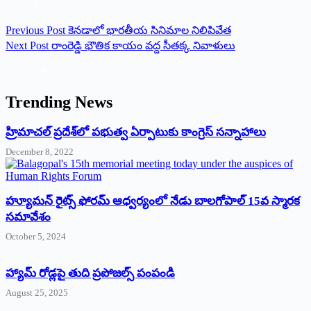
Previous
Post
కెనడాలో భారతీయ సినిమాల నిలిపివేత
Next
Post
రాంరెడ్డి భౌతిక కాయం వద్ద సీతక్క నివాళులు
Trending News
‌హ్రిమాచల్‌ ‌ప్రదేశ్‌లో పభుత్వ ఏర్పాటుకు కాంగ్రెస్‌ ‌సన్నాహాలు
December 8, 2022
హ్యూమన్‌ రైట్స్‌ ఫోరమ్‌ ఆధ్వర్యంలో నేడు బాలగోపాల్‌ 15వ స్మారక
సమావేశం
October 5, 2024
హ్యామ్‌ రోడ్లపై తుది ప్రపోజల్స్‌ పంపండి
August 25, 2025