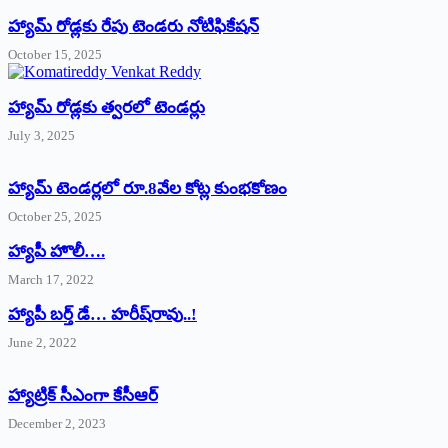
హ్యామ్‌ రోడ్లకు రేపు టెండరు నోటిఫికేషన్‌
October 15, 2025
హ్యామ్‌ రోడ్లకు త్వరలో టెండర్లు
July 3, 2025
హ్యామ్‌ ‌టెండర్లలో రూ.8వేల కోట్ల కుంభకోణం
October 25, 2025
హ్యాపీ హొలీ….
March 17, 2022
హ్యాపీ బర్త్ ‌డే… హరీష్‌రావు..!
June 2, 2022
హ్యాట్రిక్‌ ‌సీఎంగా కేసీఆర్‌
December 2, 2023