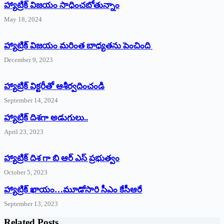
హ్యాట్రిక్‌ విజయం సాధించబోతున్నాం
May 18, 2024
హ్యాట్రిక్ విజయం మరింత బాధ్యతను పెంచింది
December 9, 2023
హ్యాట్రిక్‌ ‌విక్టరీతో ఆశీర్వదించండి
September 14, 2024
‌హ్యాట్రిక్‌ ‌దిశగా అడుగులు..
April 23, 2023
హ్యాట్రిక్ దిశ గా బి ఆర్ ఎస్ ప్రభుత్వం
October 5, 2023
హ్యాట్రిక్‌ ‌ఖాయం…మూడోసారి సీఎం కేసీఆరే
September 13, 2023
Related Posts