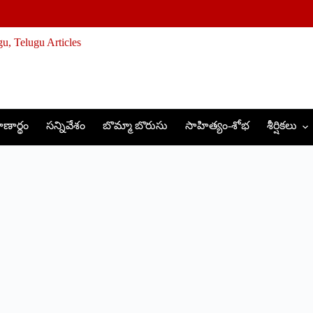
ణార్థం
సన్నివేశం
బొమ్మా బొరుసు
సాహిత్యం-శోభ
శీర్షికలు