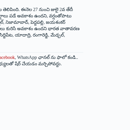
 తెలిపింది. ఈనెల 27 నుంచి జులై 2వ తేదీ
 వర్షాలు పడే అవకాశం ఉందని, వర్షంతోపాటు
్, నిజామాబాద్, పెద్దపల్లి, జయశంకర్
ీ వర్షాలు కురిసే అవకాశం ఉందని భారత వాతావరణ
పేట, యాదాద్రి, రంగారెడ్డి, మేడ్చల్,
acebook
, WhatsApp ఛానల్ ను ఫాలో కండి..
భ్యులతో షేర్ చేయడం మర్చిపోవద్దు.