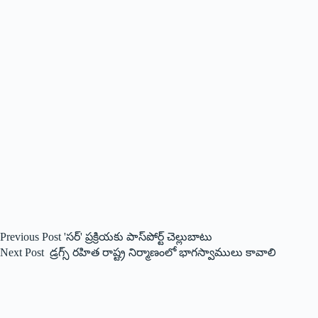
Previous
Post
'సర్‌' ‌ప్రక్రియకు పాస్‌పోర్ట్ ‌చెల్లుబాటు
Next
Post
డ్ర‌గ్స్ ర‌హిత రాష్ట్ర నిర్మాణంలో భాగ‌స్వాములు కావాలి