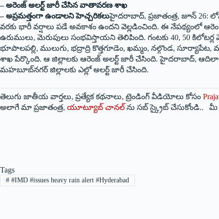
– అరెంజ్ అలర్ట్ జారీ చేసిన వాతావరణ శాఖ
– అప్రమత్తంగా ఉండాలని హెచ్చరికలు
హైదరాబాద్, ప్రజాతంత్ర, జూన్ 26: ల
వరకు భారీ వర్షాలు పడే అవకాశం ఉందని వెల్లడించింది. ఈ నేపథ్యంలో ఆరెంజ
ఉరుములు, మెరుపులు సంభవిస్తాయని తెలిపింది. గంటకు 40, 50 కిలోటర్ల వే
భూపాలపల్లి, ములుగు, భద్రాద్రి కొత్తగూడెం, ఖమ్మం, నల్గొండ, సూర్యాపేట,
శాఖ పేర్కొంది. ఆ జిల్లాలకు ఆరెంజ్ అలర్ట్ జారీ చేసింది. హైదరాబాద్, ఆది
మహబూబ్‌నగర్ జిల్లాలకు ఎల్లో అలర్ట్ జారీ చేసింది.
తెలుగు జాతీయ వార్తలు, ప్రత్యేక కథనాలు, ట్రెండింగ్ వీడియోలు కోసం
Praja
అలాగే మా ప్రజాతంత్ర,
యూట్యూబ్ చానల్
ను సబ్ స్క్రైబ్ చేసుకోండి.. 
Tags
#
#IMD #issues heavy rain alert #Hyderabad