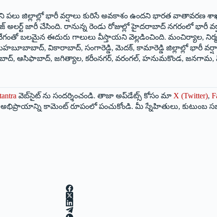
ోని పలు జిల్లాల్లో భారీ వర్షాలు కురిసే అవకాశం ఉందని భారత వాతావరణ శాఖ
్ అలర్ట్ జారీ చేసింది. రానున్న రెండు రోజుల్లో హైదరాబాద్ నగరంలో భారీ
గంతో బలమైన ఈదురు గాలులు వీస్తాయని వెల్లడించింది. మంచిర్యాల, నిర్మల
 మహబూబాబాద్, వికారాబాద్, సంగారెడ్డి, మెదక్, కామారెడ్డి జిల్లాల్లో భార
లాబాద్, ఆసిఫాబాద్, జగిత్యాల, కరీంనగర్, వరంగల్, హనుమకొండ, జనగామ, సిద్ది
tantra
వెబ్‌సైట్ ను సందర్శించండి. తాజా అప్‌డేట్స్ కోసం మా
X (Twitter)
,
F
మీ అభిప్రాయాన్ని కామెంట్ రూపంలో పంచుకోండి. మీ స్నేహితులు, కుటుంబ స