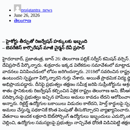
prajatantra_news
June 26, 2026
తెలంగాణ
– హైకోర్టు తీర్పుతో రిజ‌ర్వేష‌న్ హ‌క్కుల‌కు ఇబ్బంది
– బెవ‌రేజెస్‌ కార్పొరేష‌న్ మాజీ చైర్మ‌న్ దేవీ ప్ర‌సాద్‌
హైద‌రాబాద్‌, ప్ర‌జాతంత్ర‌, జూన్ 26: తెలంగాణ పబ్లిక్ సర్వీస్ కమిషన్ వర్సె
దేవిప్రసాద్ పేర్కొన్నారు. శుక్ర‌వారం ఇక్క‌డ విలేక‌రుల స‌మావేశంలో మాట్ల
వాదనలు వినిపించడంలో లోపం జరిగిందన్నారు. 2018లో సవరించిన రాష్ట్రపతి
ఉంటుందని స్పష్టంగా పేర్కొన్నారని గుర్తు చేశారు. అయితే ప్రాథమిక విద్య స్థా
అభిప్రాయపడ్డారు. దీనిపై ప్రభుత్వం తక్షణం సమీక్ష జరిపి సుప్రీంకోర్టును
శాతం స్థానికులకు రిజర్వేషన్ కల్పించిన ఏకైక రాష్ట్రం తెలంగాణ అని, క
పరిష్కారంపై ప్రభుత్వం ఇచ్చిన హామీలు అమలు కావడం లేదని ఆరోపించారు
అన్నారు. రిటైర్డ్ ఉద్యోగుల బకాయిలు విడుదల కాలేదని, హెల్త్ కార్డులపై స
అమలు చేస్తున్న పథకానికే కొంత పెంపుతో తీసుకొచ్చారని వ్యాఖ్యానించారు. క
వేతనాలు అందక లక్షలాది ఔట్‌సోర్సింగ్ ఉద్యోగులు ఇబ్బందులు ఎదుర్కొంటు
చెల్లించి, ఉద్యోగుల సమస్యలపై ప్రభుత్వం నాన్చివేత ధోరణి విడిచిపెట్టి