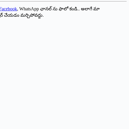
Facebook
, WhatsApp ఛానల్ ను ఫాలో కండి.. అలాగే మా
ేర్ చేయడం మర్చిపోవద్దు.