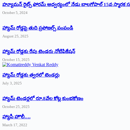
హ్యూమన్‌ రైట్స్‌ ఫోరమ్‌ ఆధ్వర్యంలో నేడు బాలగోపాల్‌ 15వ స్మారక
October 5, 2024
హ్యామ్‌ రోడ్లపై తుది ప్రపోజల్స్‌ పంపండి
August 25, 2025
హ్యామ్‌ రోడ్లకు రేపు టెండరు నోటిఫికేషన్‌
October 15, 2025
హ్యామ్‌ రోడ్లకు త్వరలో టెండర్లు
July 3, 2025
హ్యామ్‌ ‌టెండర్లలో రూ.8వేల కోట్ల కుంభకోణం
October 25, 2025
హ్యాపీ హొలీ….
March 17, 2022