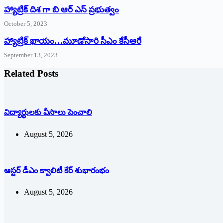
హ్యాట్రిక్ దిశ గా బి ఆర్ ఎస్ ప్రభుత్వం
October 5, 2023
హ్యాట్రిక్‌ ‌ఖాయం…మూడోసారి సీఎం కేసీఆరే
September 13, 2023
Related Posts
విద్యార్థులకు వీసాలు పెంచాలి
August 5, 2026
ఆస్టర్ డీఎం క్వాలిటీ కేర్ శుభారంభం
August 5, 2026