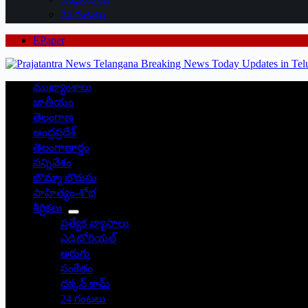
24 గంటలు
EPaper
ముఖ్యాంశాలు
జాతీయం
తెలంగాణ
ఆంధ్రప్రదేశ్
తెలంగాణార్థం
సన్నివేశం
బొమ్మా బొరుసు
సాహిత్యం-శోభ
శీర్షికలు
ప్రత్యేక వ్యాసాలు
ఎడిటోరియల్
అరుగు
సంకేతం
దక్కన్.కామ్
24 గంటలు