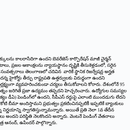
్ హక్కులను కాలరాసేదిగా ఉందని బెవరేజెస్ కార్పొరేషన్ మాజీ చైర్మ‌న్
ాటాలు, ప్రజల ఆకాంక్షలను న్యాయస్థానం దృష్టికి తీసుకెళ్లడంలో, సరైన
సంవత్సరాలు తెలంగాణలో చదివిన వారికే స్థానిక రిజర్వేషన్ల అర్హత
ందన్న హైకోర్టు తీర్పు రాష్ట్రపతి ఉత్తర్వులకు విరుద్ధంగా ఉందని
 నిర్లక్ష్యంగా వ్యవహరించకుండా చర్యలు తీసుకోవాలని కోరారు. దేశంలోనే 95
ప్రయత్నం జరిగితే ప్రజా ఉద్యమం తప్పదని హెచ్చరించారు. ఉద్యోగుల సమస్యల
ం డీఏ) పెండింగ్‌లో ఉందని, సీపీఎస్ రద్దుపై ఎలాంటి ముందడుగు లేదని
కోటి బీమా అందిస్తామని ప్రభుత్వం ప్రకటించినప్పటికీ ఇప్పటికే బ్యాంకులు
 నిర్ణయాన్ని స్వాగతిస్తున్నామన్నారు. అయితే ప్రతి నెలా 1వ తేదీన
ు అందని పరిస్థితి నెలకొందని అన్నారు. వెంటనే పెండింగ్ వేతనాలు
్ర ఆనంద్, ఉపేందర్ పాల్గొన్నారు.