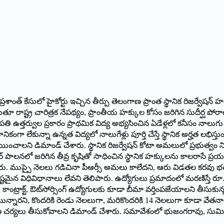
స్ ప్రశాంత్ కేసులో హైకోర్టు ఇచ్చిన తీర్పు తెలంగాణ ప్రాంత స్థానిక రిజర్వేషన
ాడుతూ రాష్ట్ర‌ చారిత్రక నేపథ్యం, ప్రాంతీయ హక్కుల కోసం జరిగిన సుదీర్ఘ పోర
 ఉత్తర్వుల ప్రకారం ప్రాథమిక విద్య అభ్యసించిన ఏడేళ్ల‌లో కనీసం నాలుగు 
నికంగా లేకున్నా ఉన్నత విద్యలో నాలుగేళ్లు పూర్తి చేస్తే స్థానిక అర్హత లభిస్తు
 ఆశ్రయించాలని డిమాండ్ చేశారు. స్థానిక రిజర్వేషన్ కోటా అమలులో ప్రభుత్వం
ేసీఆర్ పాలనలో జరిగిన తీవ్ర కృషితో సాధించిన స్థానిక హక్కులను కాలరాసే 
. ముప్పై నెలలు గడిచినా పీఆర్సీ అమలు కాలేదని, ఆరు విడతల కరవు భత్య
్పష్టమైన విధివిధానాలు లేవని తెలిపారు. ఉద్యోగులు ప్రమాదంలో మరణిస్తే రూ.
ాంట్రాక్ట్, ఔట్‌సోర్సింగ్ ఉద్యోగులకు కూడా బీమా వర్తింపజేయాలని తీసుకున్న
న్నారని, కొందరికి రెండు నెలలుగా, మరికొందరికి 14 నెలలుగా కూడా వేతనాల
 తక్షణ చర్యలు తీసుకోవాలని డిమాండ్ చేశారు. స‌మావేశంలో భుజంగరావు, సుమిత