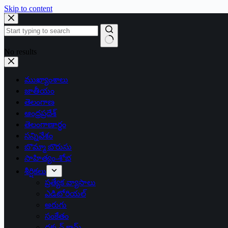
Skip to content
No results
ముఖ్యాంశాలు
జాతీయం
తెలంగాణ
ఆంధ్రప్రదేశ్
తెలంగాణార్థం
సన్నివేశం
బొమ్మా బొరుసు
సాహిత్యం-శోభ
శీర్షికలు
ప్రత్యేక వ్యాసాలు
ఎడిటోరియల్
అరుగు
సంకేతం
దక్కన్.కామ్