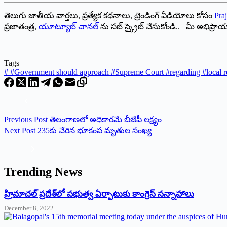
తెలుగు జాతీయ వార్తలు, ప్రత్యేక కథనాలు, ట్రెండింగ్ వీడియోలు కోసం
Praj
ప్రజాతంత్ర,
యూట్యూబ్ చానల్
ను సబ్ స్క్రైబ్ చేసుకోండి.. మీ అభిప్ర
Tags
#
#Government should approach #Supreme Court #regarding #local re
Previous
Post
తెలంగాణలో అధికారమే బీజేపీ లక్ష్యం
Next
Post
235కు చేరిన భూకంప మృతుల సంఖ్య
Trending News
‌హ్రిమాచల్‌ ‌ప్రదేశ్‌లో పభుత్వ ఏర్పాటుకు కాంగ్రెస్‌ ‌సన్నాహాలు
December 8, 2022