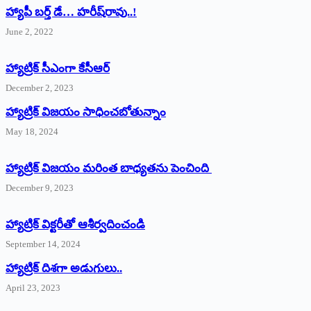
హ్యాపీ బర్త్ ‌డే… హరీష్‌రావు..!
June 2, 2022
హ్యాట్రిక్‌ ‌సీఎంగా కేసీఆర్‌
December 2, 2023
హ్యాట్రిక్‌ విజయం సాధించబోతున్నాం
May 18, 2024
హ్యాట్రిక్ విజయం మరింత బాధ్యతను పెంచింది
December 9, 2023
హ్యాట్రిక్‌ ‌విక్టరీతో ఆశీర్వదించండి
September 14, 2024
‌హ్యాట్రిక్‌ ‌దిశగా అడుగులు..
April 23, 2023