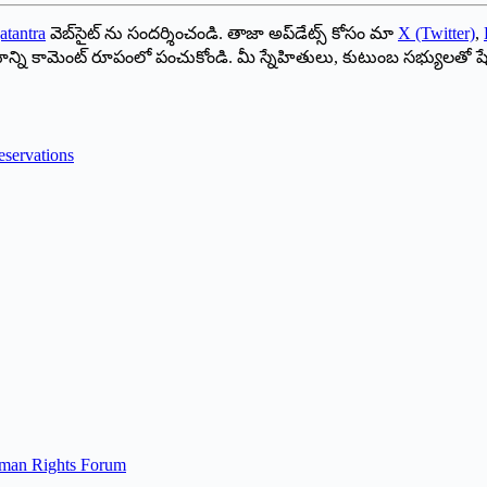
atantra
వెబ్‌సైట్ ను సందర్శించండి. తాజా అప్‌డేట్స్ కోసం మా
X (Twitter)
,
ాయాన్ని కామెంట్ రూపంలో పంచుకోండి. మీ స్నేహితులు, కుటుంబ సభ్యులతో ష
servations