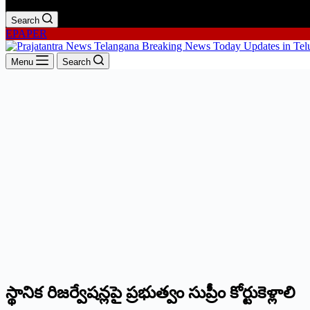
Search
EPAPER
Menu
Search
స్థానిక రిజ‌ర్వేష‌న్ల‌పై ప్ర‌భుత్వం సుప్రీం కోర్టుకెళ్లాలి