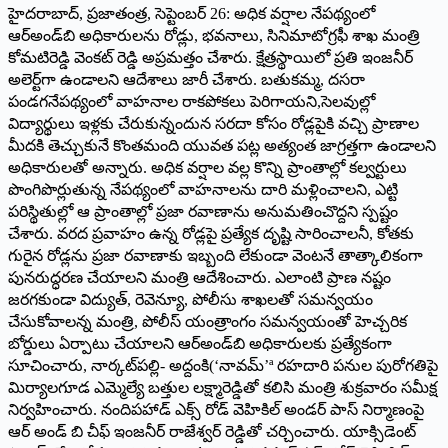
హైదరాబాద్‌, ప్రజాతంత్ర, సెప్టెంబర్‌ 26: అధిక వర్షాల నేపథ్యంలో
ఆర్‌అండ్‌బి అధికారులను రోడ్లు, భవనాలు, సినిమాటోగ్రఫీ శాఖ మంత్రి
కోమటిరెడ్డి వెంకట్‌ రెడ్డి అప్రమత్తం చేశారు. క్షేత్రస్థాయిలో ప్రతి ఇంజనీర్‌
అలెర్ట్‌గా ఉండాలని ఆదేశాలు జారీ చేశారు. బతుకమ్మ, దసరా
పండగనేపథ్యంలో వాహనాల రాకపోకలు పెరిగాయని,సెలవుల్లో
విద్యార్థులు ఇళ్లకు చేరుకున్నందున సరదా కోసం రోడ్లపైకి వచ్చి ప్రాణాల
మీదకి తెచ్చుకునే కొంతమంది యువత పట్ల అత్యంత జాగ్రత్తగా ఉండాలని
అధికారులతో అన్నారు. అధిక వర్షాల వల్ల కొన్ని ప్రాంతాల్లో కల్వర్టులు
పొంగిపొర్లుతున్న నేపథ్యంలో వాహనాలను దారి మళ్లించాలని, ఎట్టి
పరిస్థితుల్లో ఆ ప్రాంతాల్లో ప్రజా రవాణాను అనుమతించొద్దని స్పష్టం
చేశారు. వరద ప్రవాహం ఉన్న రోడ్లపై ప్రత్యేక దృష్టి సారించాలనీ, కోతకు
గురైన రోడ్లను ప్రజా రవాణాకు ఇబ్బంది లేకుండా వెంటనే తాత్కాలికంగా
పునరుద్ధరణ చేయాలని మంత్రి ఆదేశించారు. ఎలాంటి ప్రాణ నష్టం
జరగకుండా విద్యుత్‌, రెవెన్యూ, పోలీసు శాఖలతో సమన్వయం
చేసుకోవాలన్న మంత్రి, పోలీస్‌ యంత్రాంగం సమన్వయంతో హెచ్చరిక
బోర్డులు ఏర్పాటు చేయాలని ఆర్‌అండ్‌బి అధికారులకు ప్రత్యేకంగా
సూచించారు, నార్కట్‌పల్లి- అద్దంకి(‘నావమ్‌’ª రహదారి పనుల పురోగతిపై
మిర్యాలగూడ ఎమ్మెల్యే బత్తుల లక్ష్మారెడ్డితో కలిసి మంత్రి శుక్రవారం సమీక్ష
నిర్వహించారు. నందిపహాడ్‌ ఎక్స్‌ రోడ్‌ వెహికిల్‌ అండర్‌ పాస్‌ నిర్మాణంపై
ఆర్‌ అండ్‌ బి చీఫ్‌ ఇంజనీర్‌ రాజేశ్వర్‌ రెడ్డితో చర్చించారు. యాక్సిడెంట్‌