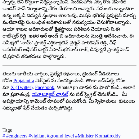
స్పాట్స్‌ లేని రోడ్డుగా నిర్మిస్తున్నామని, నందిపహాడ్‌ ఎక్స్‌ రోడ్‌ వెహికిల్‌
అండర్‌ పాస్‌ నిర్మాణాన్ని వేగం చేయాలని అన్నారు. పనులకు ఇబ్బందిగా
ఉన్న అక్కడి విద్యుత్‌ స్తంభాల తొలగింపు, మిషన్‌ భగీరథ పైపులైన్‌ మార్పు
వంటివాటిపై సంబంధిత అధికారులతో సమన్వయం చేసుకోవాలన్నారు.
ఆయా శాఖల అధికారులతో క్షేత్రస్థాయి పరిశీలన చేయాలని సి.ఈ.
రాజేశ్వర్‌ రెడ్డి, ఇతర ఆర్‌ అండ్‌ బి అధికారులను మంత్రి ఆదేశించారు. ఈ
సమీక్షలో ‘నామ్‌’ ప్రాజెక్ట్‌ ఎక్జిక్యూటివ్‌ చైర్మన్‌ హరికిషన్‌ రెడ్డి, చీఫ్‌
ఆపరేటింగ్‌ ఆఫీసర్‌ డాక్టర్‌ సిహెచ్‌.భగవాన్‌ రాజ్‌, డిప్యూటీ ప్రాజెక్ట్‌ హెడ్‌
టి.ప్రసాద్‌ తదితరులు పాల్గొన్నారు.
తెలుగు జాతీయ వార్తలు, ప్రత్యేక కథనాలు, ట్రెండింగ్ వీడియోలు
కోసం
Prajatantra
వెబ్‌సైట్ ను సందర్శించండి. తాజా అప్‌డేట్స్ కోసం
మా
X (Twitter)
,
Facebook
, WhatsApp ఛానల్ ను ఫాలో కండి.. అలాగే
మా ప్రజాతంత్ర,
యూట్యూబ్ చానల్
ను సబ్ స్క్రైబ్ చేసుకోండి.. మీ
అభిప్రాయాన్ని కామెంట్ రూపంలో పంచుకోండి. మీ స్నేహితులు, కుటుంబ
సభ్యులతో షేర్ చేయడం మర్చిపోవద్దు.
Tags
#
#engineers #vigilant #ground level #Minister Komatireddy