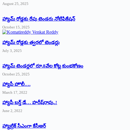
August 25, 2025
హ్యామ్‌ రోడ్లకు రేపు టెండరు నోటిఫికేషన్‌
October 15, 2025
హ్యామ్‌ రోడ్లకు త్వరలో టెండర్లు
July 3, 2025
హ్యామ్‌ ‌టెండర్లలో రూ.8వేల కోట్ల కుంభకోణం
October 25, 2025
హ్యాపీ హొలీ….
March 17, 2022
హ్యాపీ బర్త్ ‌డే… హరీష్‌రావు..!
June 2, 2022
హ్యాట్రిక్‌ ‌సీఎంగా కేసీఆర్‌