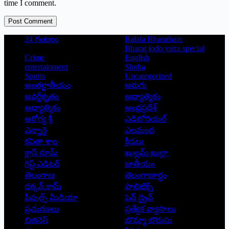
time I comment.
Post Comment
24 గంటలు
Balala Bharatham
Bharat jodo yatra special
Crime
English
entertainment
Shoba
Sports
Uncategorized
అంతర్జాతీయం
అరుగు
అవర్గీకృతం
ఆద్యాత్మికం
ఆధ్యాత్మికం
ఆంధ్రప్రదేశ్
ఆరోగ్య శ్రీ
ఎడిటోరియల్
ఎన్నారై
ఎలమంద
కవితా శాల
క్రీడలు
క్లాస్ రూమ్
ఖుల్లమ్ ఖుల్లా
గెస్ట్ ఎడిటర్
జాతీయం
తెలంగాణ
తెలంగాణార్థం
దక్కన్.కామ్
పాలిటిక్స్
పీపుల్స్ ‌మీడియా
పెన్ డ్రైవ్
ప్రచురణలు
ప్రత్యేక వ్యాసాలు
బిజినెస్
బొమ్మా బొరుసు