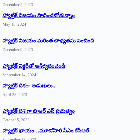
December 2, 2023
హ్యాట్రిక్‌ విజయం సాధించబోతున్నాం
May 18, 2024
హ్యాట్రిక్ విజయం మరింత బాధ్యతను పెంచింది
December 9, 2023
హ్యాట్రిక్‌ ‌విక్టరీతో ఆశీర్వదించండి
September 14, 2024
‌హ్యాట్రిక్‌ ‌దిశగా అడుగులు..
April 23, 2023
హ్యాట్రిక్ దిశ గా బి ఆర్ ఎస్ ప్రభుత్వం
October 5, 2023
హ్యాట్రిక్‌ ‌ఖాయం…మూడోసారి సీఎం కేసీఆరే
September 13, 2023