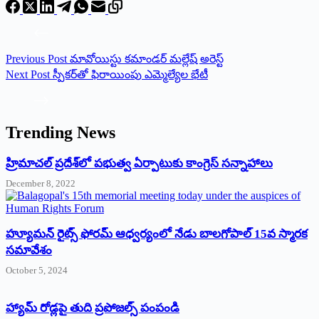
Previous
Post
మావోయిస్టు కమాండర్‌ మల్లేష్‌ అరెస్ట్‌
Next
Post
స్పీకర్‌తో ఫిరాయింపు ఎమ్మెల్యేల భేటీ
Trending News
‌హ్రిమాచల్‌ ‌ప్రదేశ్‌లో పభుత్వ ఏర్పాటుకు కాంగ్రెస్‌ ‌సన్నాహాలు
December 8, 2022
హ్యూమన్‌ రైట్స్‌ ఫోరమ్‌ ఆధ్వర్యంలో నేడు బాలగోపాల్‌ 15వ స్మారక
సమావేశం
October 5, 2024
హ్యామ్‌ రోడ్లపై తుది ప్రపోజల్స్‌ పంపండి