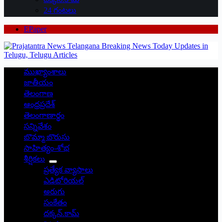
24 గంటలు
EPaper
ముఖ్యాంశాలు
జాతీయం
తెలంగాణ
ఆంధ్రప్రదేశ్
తెలంగాణార్థం
సన్నివేశం
బొమ్మా బొరుసు
సాహిత్యం-శోభ
శీర్షికలు
ప్రత్యేక వ్యాసాలు
ఎడిటోరియల్
అరుగు
సంకేతం
దక్కన్.కామ్