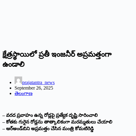
క్షేత్రస్థాయిలో ప్రతీ ఇంజనీర్‌ అప్రమత్తంగా
ఉండాలి
prajatantra_news
September 26, 2025
తెలంగాణ
– వరద ప్రవాహం ఉన్న రోడ్లపై ప్రత్యేక దృష్టి సారించాలి
– కోతకు గురైన రోడ్లను తాత్కాలికంగా మరమ్మతులు చేయాలి
– ఆర్‌అండ్‌బిని అప్రమత్తం చేసిన మంత్రి కోమటిరెడ్డి