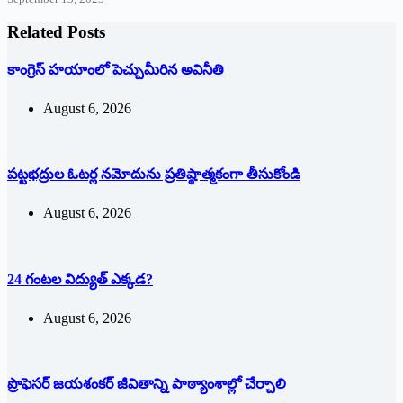
Related Posts
కాంగ్రెస్ హయాంలో పెచ్చుమీరిన అవినీతి
August 6, 2026
పట్టభద్రుల ఓటర్ల నమోదును ప్రతిష్ఠాత్మకంగా తీసుకోండి
August 6, 2026
24 గంటల విద్యుత్ ఎక్కడ?
August 6, 2026
ప్రొఫెసర్ జయశంకర్ జీవితాన్ని పాఠ్యాంశాల్లో చేర్చాలి