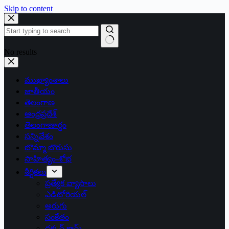
Skip to content
No results
ముఖ్యాంశాలు
జాతీయం
తెలంగాణ
ఆంధ్రప్రదేశ్
తెలంగాణార్థం
సన్నివేశం
బొమ్మా బొరుసు
సాహిత్యం-శోభ
శీర్షికలు
ప్రత్యేక వ్యాసాలు
ఎడిటోరియల్
అరుగు
సంకేతం
దక్కన్.కామ్