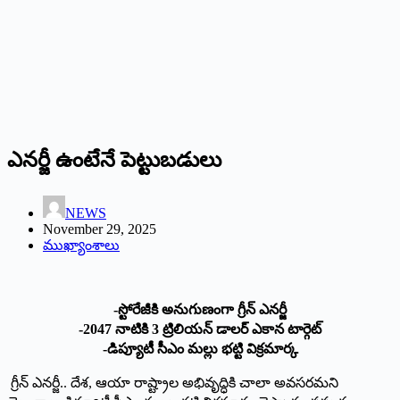
ఎనర్జీ ఉంటేనే పెట్టుబడులు
NEWS
November 29, 2025
ముఖ్యాంశాలు
-స్టోరేజీకి అనుగుణంగా గ్రీన్‌ ఎనర్జీ
-2047 నాటికి 3 ట్రిలియన్‌ ‌డాలర్‌ ఎకాన టార్గెట్‌
‌-డిప్యూటీ సీఎం మల్లు భట్టి విక్రమార్క
గ్రీన్‌ ఎనర్జీ.. దేశ, ఆయా రాష్ట్రాల అభివృద్ధికి చాలా అవసరమని