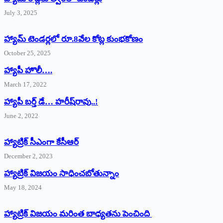
July 3, 2025
హ్యామ్‌ ‌టెండర్లలో రూ.8వేల కోట్ల కుంభకోణం
October 25, 2025
హ్యాపీ హొలీ….
March 17, 2022
హ్యాపీ బర్త్ ‌డే… హరీష్‌రావు..!
June 2, 2022
హ్యాట్రిక్‌ ‌సీఎంగా కేసీఆర్‌
December 2, 2023
హ్యాట్రిక్‌ విజయం సాధించబోతున్నాం
May 18, 2024
హ్యాట్రిక్ విజయం మరింత బాధ్యతను పెంచింది