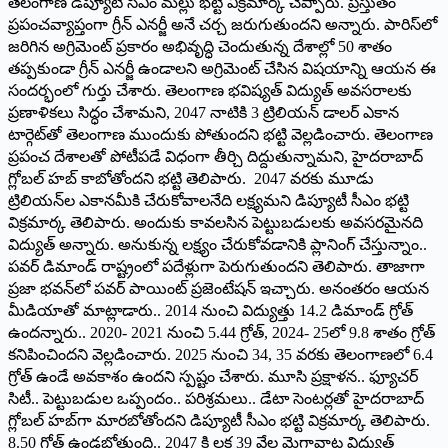
తెలంగాణ డిప్యూటీ సీఎం మల్లు భట్టి విక్రమార్క చెప్పారు. ప్రస్తుతం
ప్రపంచవ్యాప్తంగా గ్రీన్‌ ఎనర్జీ అనే చర్చ జరుగుతుందని అన్నారు. పారిస్‌లో
జరిగిన అగ్రిమెంట్‌ ‌ప్రకారం అభివృద్ధి చెందుతున్న దేశాల్లో 50 శాతం
తప్పకుండా గ్రీన్‌ ఎనర్జీ ఉండాలని అగ్రిమెంట్‌ ‌చేసిన విషయాన్ని ఆయన ఈ
సందర్భంలో గుర్తు చేశారు. తెలంగాణ భవిష్యత్‌ ‌విద్యుత్‌ అవసరాలకు
ప్రణాళికలు సిద్ధం చేశామని, 2047 నాటికి 3 ట్రిలియన్‌ ‌డాలర్‌ ఎకాన
టార్గెట్‌తో తెలంగాణ ముందుకు పోతుందని భట్టి వెల్లడించారు. తెలంగాణ
ప్రపంచ దేశాలతో పోటీపడే విధంగా తీర్చి దిద్దుతున్నామని, హైదరాబాద్‌
‌గ్లోబల్‌ ‌హబ్‌ ‌కాబోతోందని భట్టి తెలిపారు. 2047 వరకు మూడు
ట్రిలియన్‌ల ఎకానమీకి చేరుకోవాలనేది లక్ష్యమని డిప్యూటీ సీఎం భట్టి
విక్రమార్క తెలిపారు. అందుకు కావలసిన పెట్టుబడులకు అవసరమైనది
విద్యుత్‌ అన్నారు. అనుకున్న లక్ష్యం చేరుకోవడానికి ప్లానింగ్‌ ‌చేస్తున్నాం..
పవర్‌ ‌డిమాండ్‌ ‌రాష్ట్రంలో పదేళ్లుగా పెరుగుతుందని తెలిపారు. తాజాగా
ప్రజా భవన్‌లో పవర్‌ ‌పాయింట్‌ ‌ప్రజెంటేషన్‌ ఇచ్చారు. అనంతరం ఆయన
మీడియాతో మాట్లాడారు.. 2014 నుంచి విద్యుత్తు 14.2 డిమాండ్‌ ‌గ్రోత్‌
ఉం‌దన్నారు.. 2020- 2021 నుంచి 5.44 గ్రోత్‌, 2024- 25‌లో 9.8 శాతం గ్రోత్‌
‌కనిపించిందని వెల్లడించారు. 2025 నుంచి 34, 35 వరకు తెలంగాణలో 6.4
గ్రోత్‌ ఉం‌డే అవకాశం ఉందని స్పష్టం చేశారు. మూసి ప్రక్షాళన.. ఫ్యూచర్‌
‌సిటీ.. పెట్టుబడుల ఒప్పందం.. పరిశ్రమలు.. డేటా సెంటర్లతో హైదరాబాద్‌
‌గ్లోబల్‌ ‌హబ్‌గా మారబోతోందని డిప్యూటీ సీఎం భట్టి విక్రమార్క తెలిపారు.
8.50 గ్రోత్‌ ఉం‌డబోతుంది.. 2047 కి లక్ష 39 వేల మెగావాట్ల విద్యుత్‌