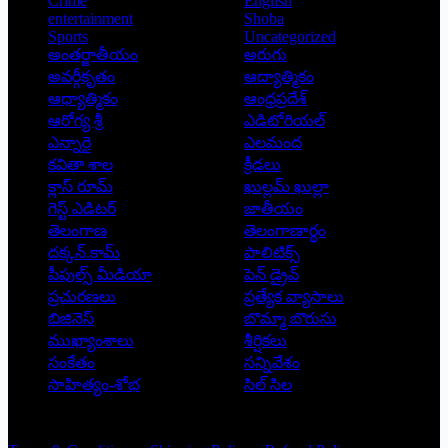
Crime
English
entertainment
Shoba
Sports
Uncategorized
అంతర్జాతీయం
అరుగు
అవర్గీకృతం
ఆద్యాత్మికం
ఆధ్యాత్మికం
ఆంధ్రప్రదేశ్
ఆరోగ్య శ్రీ
ఎడిటోరియల్
ఎన్నారై
ఎలమంద
కవితా శాల
క్రీడలు
క్లాస్ రూమ్
ఖుల్లమ్ ఖుల్లా
గెస్ట్ ఎడిటర్
జాతీయం
తెలంగాణ
తెలంగాణార్థం
దక్కన్.కామ్
పాలిటిక్స్
పీపుల్స్ ‌మీడియా
పెన్ డ్రైవ్
ప్రచురణలు
ప్రత్యేక వ్యాసాలు
బిజినెస్
బొమ్మా బొరుసు
ముఖ్యాంశాలు
శీర్షికలు
సంకేతం
సన్నివేశం
సాహిత్యం-శోభ
సిల్ సిల
Copyright © 2026 - Prajatantra