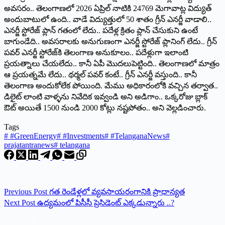
అవసరం.. తెలంగాణలో 2026 ఏప్రిల్‌ ‌నాటికి 24769 మెగావాట్ల విద్యుత్‌
అం‌దుబాటులో ఉంది.. వాడే విద్యుత్తులో 50 శాతం గ్రీన్‌ ఎనర్జీ వాడాలి..
ఎనర్జీ స్టోరేజ్‌ ‌ప్లాన్‌ ‌గతంలో లేదు.. పదేళ్ల క్రితం ప్లాన్‌ ‌చేసుకుని ఉంటే
బాగుండేది.. అవసరాలకు అనుగుణంగా ఎనర్జీ స్టోరేజ్‌ ‌ప్లానింగ్‌ ‌లేదు.. గ్రీన్‌
‌పవర్‌ ఎనర్జీ స్టోరేజ్‌కి తెలంగాణ అనుకూలం.. పదేళ్లుగా ఇలాంటి
ప్రయత్నాలు చేయలేదు.. కానీ ఏపీ మొదలుపెట్టింది.. తెలంగాణలో మాత్రం
ఆ ప్రయత్నమే లేదు.. థర్మల్‌ ‌పవర్‌ ‌కంటే.. గ్రీన్‌ ఎనర్జీ వస్తుంది.. కానీ
తెలంగాణ అందుకోలేక పోయింది. మేము అధికారంలోకి వచ్చిన తర్వాత..
డిలైట్‌ ‌లాంటి వాళ్ళను నివేదిక ఇవ్వండి అని అడిగాం.. ఒక్కరోజు బ్లాక్‌
ఔట్‌ అయితే 1500 నుండి 2000 కోట్లు నష్టపోతం.. అని వెల్లడించారు.
Tags
#
#GreenEnergy
#
#Investments
#
#TelanganaNews
#
prajatantranews
#
telangana
Previous
Post
గ‌త రెండేళ్ల‌లో వ్య‌వ‌సాయ‌రంగానికి ప్రాధాన్య‌త‌
Next
Post
ఉద్యమంలో పిసీసీ ప్రెసిడెంట్ ఎక్కడున్నారు ..?