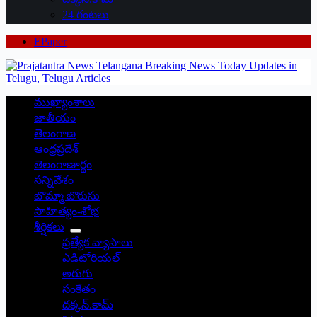
24 గంటలు
EPaper
ముఖ్యాంశాలు
జాతీయం
తెలంగాణ
ఆంధ్రప్రదేశ్
తెలంగాణార్థం
సన్నివేశం
బొమ్మా బొరుసు
సాహిత్యం-శోభ
శీర్షికలు
ప్రత్యేక వ్యాసాలు
ఎడిటోరియల్
అరుగు
సంకేతం
దక్కన్.కామ్