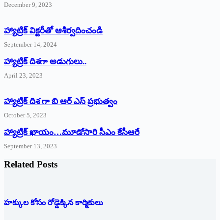
December 9, 2023
హ్యాట్రిక్‌ ‌విక్టరీతో ఆశీర్వదించండి
September 14, 2024
‌హ్యాట్రిక్‌ ‌దిశగా అడుగులు..
April 23, 2023
హ్యాట్రిక్ దిశ గా బి ఆర్ ఎస్ ప్రభుత్వం
October 5, 2023
హ్యాట్రిక్‌ ‌ఖాయం…మూడోసారి సీఎం కేసీఆరే
September 13, 2023
Related Posts
హక్కుల కోసం రోడ్డెక్కిన కార్మికులు