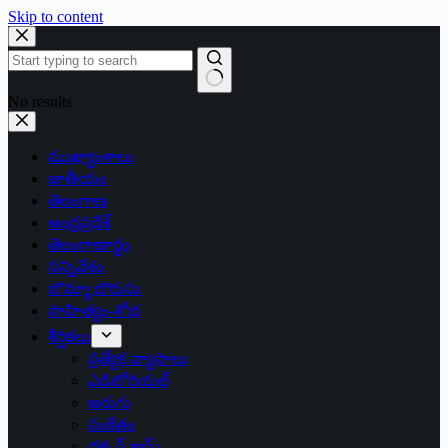
Skip to content
No results
ముఖ్యాంశాలు
జాతీయం
తెలంగాణ
ఆంధ్రప్రదేశ్
తెలంగాణార్థం
సన్నివేశం
బొమ్మా బొరుసు
సాహిత్యం-శోభ
శీర్షికలు
ప్రత్యేక వ్యాసాలు
ఎడిటోరియల్
అరుగు
సంకేతం
దక్కన్.కామ్