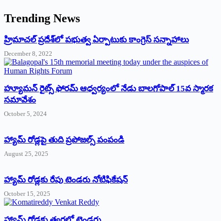
Trending News
‌హ్రిమాచల్‌ ‌ప్రదేశ్‌లో పభుత్వ ఏర్పాటుకు కాంగ్రెస్‌ ‌సన్నాహాలు
December 8, 2022
హ్యూమన్‌ రైట్స్‌ ఫోరమ్‌ ఆధ్వర్యంలో నేడు బాలగోపాల్‌ 15వ స్మారక
సమావేశం
October 5, 2024
హ్యామ్‌ రోడ్లపై తుది ప్రపోజల్స్‌ పంపండి
August 25, 2025
హ్యామ్‌ రోడ్లకు రేపు టెండరు నోటిఫికేషన్‌
October 15, 2025
హ్యామ్‌ రోడ్లకు త్వరలో టెండర్లు