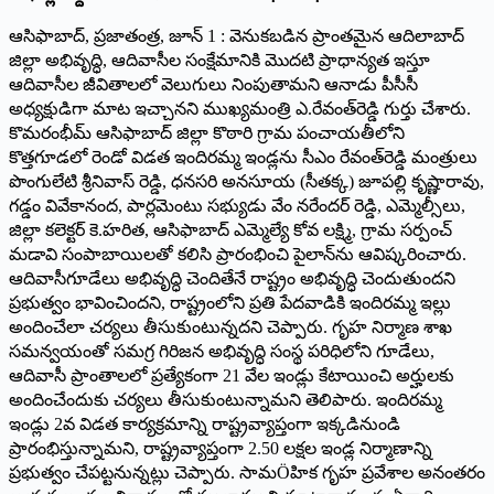
ఆసిఫాబాద్, ప్రజాతంత్ర, జూన్ 1 : వెనుకబడిన ప్రాంతమైన ఆదిలాబాద్
జిల్లా అభివృద్ధి, ఆదివాసీల సంక్షేమానికి మొదటి ప్రాధాన్యత ఇస్తూ
ఆదివాసీల జీవితాలలో వెలుగులు నింపుతామని ఆనాడు పీసీసీ
అధ్యక్షుడిగా మాట ఇచ్చానని ముఖ్యమంత్రి ఎ.రేవంత్‌రెడ్డి గుర్తు చేశారు.
కొమరంభీమ్ ఆసిఫాబాద్ జిల్లా కొఠారి గ్రామ పంచాయతీలోని
కొత్తగూడలో రెండో విడత ఇందిరమ్మ ఇండ్లను సీఎం రేవంత్‌రెడ్డి మంత్రులు
పొంగులేటి శ్రీనివాస్ రెడ్డి, ధనసరి అనసూయ (సీతక్క) జూపల్లి కృష్ణారావు,
గడ్డం వివేకానంద, పార్లమెంటు సభ్యుడు వేం నరేందర్ రెడ్డి, ఎమ్మెల్సీలు,
జిల్లా కలెక్టర్ కె.హరిత, ఆసిఫాబాద్ ఎమ్మెల్యే కోవ లక్ష్మి, గ్రామ సర్పంచ్
మడావి సంపాబాయిలతో కలిసి ప్రారంభించి పైలాన్‌ను ఆవిష్కరించారు.
ఆదివాసీగూడేలు అభివృద్ధి చెందితేనే రాష్ట్రం అభివృద్ధి చెందుతుందని
ప్రభుత్వం భావించిందని, రాష్ట్రంలోని ప్రతి పేదవాడికి ఇందిరమ్మ ఇల్లు
అందించేలా చర్యలు తీసుకుంటున్నదని చెప్పారు. గృహ నిర్మాణ శాఖ
సమన్వయంతో సమగ్ర గిరిజన అభివృద్ధి సంస్థ పరిధిలోని గూడేలు,
ఆదివాసీ ప్రాంతాలలో ప్రత్యేకంగా 21 వేల ఇండ్లు కేటాయించి అర్హులకు
అందించేందుకు చర్యలు తీసుకుంటున్నామని తెలిపారు. ఇందిరమ్మ
ఇండ్లు 2వ విడత కార్యక్రమాన్ని రాష్ట్రవ్యాప్తంగా ఇక్కడినుండి
ప్రారంభిస్తున్నామని, రాష్ట్రవ్యాప్తంగా 2.50 లక్షల ఇండ్ల నిర్మాణాన్ని
ప్రభుత్వం చేపట్టనున్నట్లు చెప్పారు. సామÖహిక గృహ ప్రవేశాల అనంతరం