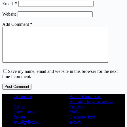
Email
*
Website
Add Comment
*
Save my name, email and website in this browser for the next
time I comment.
Post Comment
24 గంటలు
Balala Bharatham
Bharat jodo yatra special
Crime
English
entertainment
Shoba
Sports
Uncategorized
అంతర్జాతీయం
అరుగు