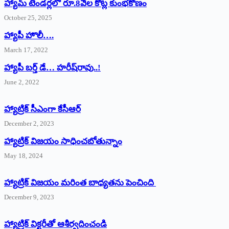
హ్యామ్‌ ‌టెండర్లలో రూ.8వేల కోట్ల కుంభకోణం
October 25, 2025
హ్యాపీ హొలీ….
March 17, 2022
హ్యాపీ బర్త్ ‌డే… హరీష్‌రావు..!
June 2, 2022
హ్యాట్రిక్‌ ‌సీఎంగా కేసీఆర్‌
December 2, 2023
హ్యాట్రిక్‌ విజయం సాధించబోతున్నాం
May 18, 2024
హ్యాట్రిక్ విజయం మరింత బాధ్యతను పెంచింది
December 9, 2023
హ్యాట్రిక్‌ ‌విక్టరీతో ఆశీర్వదించండి