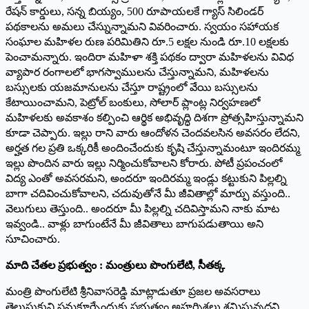
రేషన్ కార్డులు, సన్న బియ్యం, 500 రూపాయలకే గ్యాస్ సిలిండర్
పథకాలను అమలు చేస్నున్నామని వివరించారు. స్వయం సహాయక
సంఘాల మహిళల రుణ పరిమితిని రూ.5 లక్షల నుండి రూ.10 లక్షలకు
పెంచామన్నారు. ఇందిరా మహిళా శక్తి పథకం ద్వారా మహిళలను వివిధ
వ్యాపార రంగాలలో భాగస్వాములను చేస్తున్నామని, మహిళలను
బస్సులకు యజమానులను చేస్తూ రాష్ట్రంలో వేయి బస్సులను
కేటాయించామని, పెట్రోల్ బంకులు, సోలార్ ప్లాంట్ల నిర్వహణలో
మహిళలకు అవకాశం కల్పించి ఆర్థిక అభివృద్ధి దిశగా ప్రోత్సహిస్తున్నామని
కూడా చెప్పారు. ఇల్లు రాని వారు ఆందోళన చెందవలసిన అవసరం లేదని,
అర్హత గల ప్రతి ఒక్కరికీ అందించేందుకు కృషి చేస్తున్నామంటూ ఇందిరమ్మ
ఇల్లు పొందిన వారు ఇల్లు నిర్మించుకోవాలని కోరారు. పోటీ ప్రపంచంలో
విద్య ఎంతో అవసరమని, అందరూ ఇందిరమ్మ ఇండ్లు కట్టుకుని పిల్లల్ని
బాగా చదివించుకోవాలని, చదువుతోనే మీ జీవితాల్లో మార్పు వస్తుంది..
వెలుగులు తెస్తుంది.. అందరూ మీ పిల్లల్ని చదివిస్తామని నాకు మాట
ఇవ్వండి.. వాళ్లు బాగుంటేనే మీ జీవితాలు బాగుపడుతాయి అని
సూచించారు.
మాది చేతల ప్రభుత్వం : మంత్రులు పొంగులేటి, సీతక్క
మంత్రి పొంగులేటి శ్రీనివాసరెడ్డి మాట్లాడుతూ ప్రజల అవసరాలు
తెలుసుకుని సమకూర్చేందుకు ప్రభుత్వం అహర్నిశలు శ్రమిస్తున్నదని