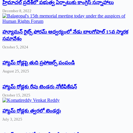
‌హ్రిమాచల్‌ ‌ప్రదేశ్‌లో పభుత్వ ఏర్పాటుకు కాంగ్రెస్‌ ‌సన్నాహాలు
December 8, 2022
హ్యూమన్‌ రైట్స్‌ ఫోరమ్‌ ఆధ్వర్యంలో నేడు బాలగోపాల్‌ 15వ స్మారక
సమావేశం
October 5, 2024
హ్యామ్‌ రోడ్లపై తుది ప్రపోజల్స్‌ పంపండి
August 25, 2025
హ్యామ్‌ రోడ్లకు రేపు టెండరు నోటిఫికేషన్‌
October 15, 2025
హ్యామ్‌ రోడ్లకు త్వరలో టెండర్లు
July 3, 2025