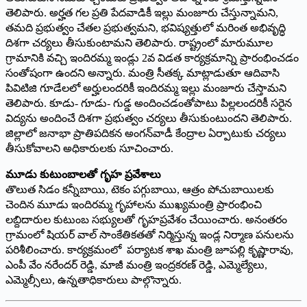
తెలిపారు. అర్హత గల ప్రతి పేదవాడికీ ఇల్లు మంజూరు చేస్తున్నామని,
తమది ప్రభుత్వం చేతల ప్రభుత్వమని, భవిష్యత్తులో మరింత అభివృద్ధి
దిశగా చర్యలు తీసుకుంటామని తెలిపారు. రాష్ట్రంలో మారుమూల
గ్రామానికి వచ్చి ఇందిరమ్మ ఇండ్లు 2వ విడత కార్యక్రమాన్ని ప్రారంభించడం
సంతోషంగా ఉందని అన్నారు. మంత్రి సీతక్క మాట్లాడుతూ ఆదివాసి
పివిటిజి గూడేలలో అర్హులందరికీ ఇందిరమ్మ ఇల్లు మంజూరు చేస్తామని
తెలిపారు. కూడు- గూడు- గుడ్డ అందించడంతోపాటు పిల్లలందరికీ సరైన
విద్యను అందించే దిశగా ప్రభుత్వం చర్యలు తీసుకుంటుందని తెలిపారు.
జిల్లాలో జనాభా ప్రాతిపదికన అంగన్‌వాడీ కేంద్రాల ఏర్పాటుకు చర్యలు
తీసుకోవాలని అధికారులకు సూచించారు.
మూడు కుటుంబాలతో గృహ ప్రవేశాలు
తొలుత సిడం కన్నీబాయి, టెకం పగ్గుబాయి, ఆత్రం పోచుబాయిలకు
చెందిన మూడు ఇందిరమ్మ గృహాలను ముఖ్యమంత్రి ప్రారంభించి
లబ్దిదారుల కుటుంబ సభ్యులతో గృహప్రవేశం చేయించారు. అనంతరం
గ్రామంలో షియర్ వాల్ సాంకేతికతతో నిర్మిస్తున్న ఇండ్ల నిర్మాణ పనులను
పరిశీలించారు. కార్యక్రమంలో ప‌ర్యాట‌క శాఖ మంత్రి జూపల్లి కృష్ణారావు,
ఎంపీ వేం నరేందర్ రెడ్డి, మాజీ మంత్రి ఇంద్రకరణ్ రెడ్డి, ఎమ్మెల్యేలు,
ఎమ్మెల్సీలు, ఉన్నతాధికారులు పాల్గొన్నారు.