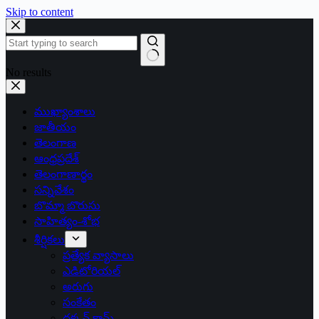
Skip to content
No results
ముఖ్యాంశాలు
జాతీయం
తెలంగాణ
ఆంధ్రప్రదేశ్
తెలంగాణార్థం
సన్నివేశం
బొమ్మా బొరుసు
సాహిత్యం-శోభ
శీర్షికలు
ప్రత్యేక వ్యాసాలు
ఎడిటోరియల్
అరుగు
సంకేతం
దక్కన్.కామ్