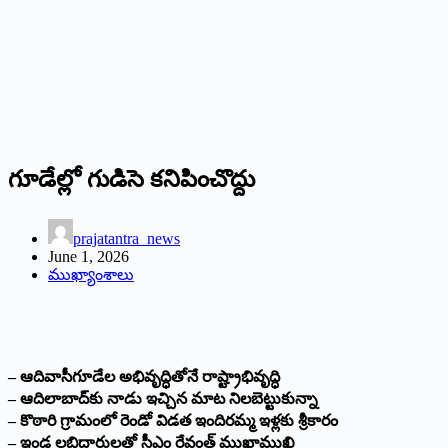
గూడేల్లో గుడిసె కనిపించొద్దు
prajatantra_news
June 1, 2026
ముఖ్యాంశాలు
– ఆదివాసీగూడేల అభివృద్ధితోనే రాష్ట్రాభివృద్ధి
– ఆదిలాబాద్‌కు నాడు ఇచ్చిన మాట నిలబెట్టుకున్నా
– కొఠారి గ్రామంలో రెండో విడత ఇందిరమ్మ ఇళ్లకు శ్రీకారం
– ఇండ్ల లబ్దిదారులతో సీఎం రేవంత్ ముఖాముఖి