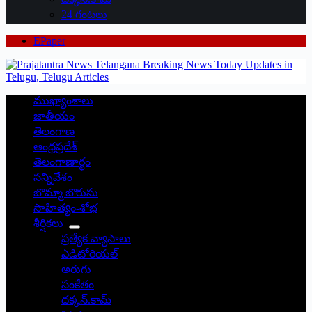
24 గంటలు
EPaper
ముఖ్యాంశాలు
జాతీయం
తెలంగాణ
ఆంధ్రప్రదేశ్
తెలంగాణార్థం
సన్నివేశం
బొమ్మా బొరుసు
సాహిత్యం-శోభ
శీర్షికలు
ప్రత్యేక వ్యాసాలు
ఎడిటోరియల్
అరుగు
సంకేతం
దక్కన్.కామ్