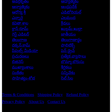
అవర్గీకృతం
ఆద్యాత్మికం
ఆధ్యాత్మికం
ఆంధ్రప్రదేశ్
ఆరోగ్య శ్రీ
ఎడిటోరియల్
ఎన్నారై
ఎలమంద
కవితా శాల
క్రీడలు
క్లాస్ రూమ్
ఖుల్లమ్ ఖుల్లా
గెస్ట్ ఎడిటర్
జాతీయం
తెలంగాణ
తెలంగాణార్థం
దక్కన్.కామ్
పాలిటిక్స్
పీపుల్స్ ‌మీడియా
పెన్ డ్రైవ్
ప్రచురణలు
ప్రత్యేక వ్యాసాలు
బిజినెస్
బొమ్మా బొరుసు
ముఖ్యాంశాలు
శీర్షికలు
సంకేతం
సన్నివేశం
సాహిత్యం-శోభ
సిల్ సిల
Copyright © 2026 - Prajatantra
Terms & Conditions
Shipping Policy
Refund Policy
Privacy Policy
About Us
Contact Us