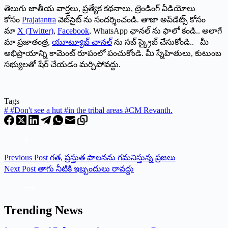
తెలుగు జాతీయ వార్తలు, ప్రత్యేక కథనాలు, ట్రెండింగ్ వీడియోలు
కోసం
Prajatantra
వెబ్‌సైట్ ను సందర్శించండి. తాజా అప్‌డేట్స్ కోసం
మా
X (Twitter)
,
Facebook
, WhatsApp ఛానల్ ను ఫాలో కండి.. అలాగే
మా ప్రజాతంత్ర,
యూట్యూబ్ చానల్
ను సబ్ స్క్రైబ్ చేసుకోండి.. మీ
అభిప్రాయాన్ని కామెంట్ రూపంలో పంచుకోండి. మీ స్నేహితులు, కుటుంబ
సభ్యులతో షేర్ చేయడం మర్చిపోవద్దు.
Tags
#
#Don't see a hut #in the tribal areas #CM Revanth.
Previous
Post
గత, ప్రస్తుత పాలనను గమనిస్తున్న ప్రజలు
Next
Post
తాగు నీటికి ఇబ్బందులు రావద్దు
Trending News