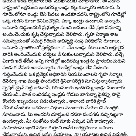
ఆయన ఇండ్ల లబ్దిదారులతో ముఖాముఖి మాట్లాడారు. ఈ ఏడాది
రాష్ట్రంలో లక్షమంది ఇందిరమ్మ ఇండ్లు కట్టుకున్నారని తెలిపారు. ఏ
గూడెంలోనూ ఇండ్లు లేని పేదలు ఉండకూడదని, రాష్ట్రంలోని గూడేల్లో
ఒక్క గుడిసె కూడా కనిపించొద్దని, పక్కా ఇండ్లు ఉండాలని అన్నారు.
ఆదివాసి బిడ్డలందరికీ ప్రభుత్వం నుంచి అమలు చేసే ప్రతి పథకాన్ని
అందించేందుకు కృషి చేస్తున్నామని తెలిపారు. గృహ నిర్మాణ శాఖ
సమన్వయంతో సమగ్ర గిరిజన అభివృద్ధి సంస్థ పరిధిలోని గూడాలు,
ఆదివాసి ప్రాంతాలలో ప్రత్యేకంగా 21 వేల ఇండ్లు కేటాయించి అర్హులైన
వారికి అందించేందుకు చర్యలు తీసుకుంటున్నామని తెలిపారు. వచ్చే
ఏడాది ఇదే తేదీన అన్ని గూడేల్లో ఇందిరమ్మ ఇండ్లను ప్రారంభించుకుని
పండుగ చేసుకుందామన్నారు. గూడేల్లో ఇండ్లు లేని పేదలను
గుర్తించేందుకు ఒక ప్రత్యేక అధికారిని నియమించాలని గృహ నిర్మాణ,
రెవెన్యూ శాఖ మంత్రి పొంగులేటి శ్రీనివాసరెడ్డికి సూచిస్తున్నానన్నారు.
స్పెషల్ డ్రైవ్ పెట్టి ఆదివాసీ, గిరిజనులకు ఇందిరమ్మ ఇండ్లు మంజూరు
చేయండి.. పాత ఇందిరమ్మ ఇండ్లకు గోడలు బాగున్నా పైకప్పు పాడై
కొందరు ఇబ్బందులు పడుతున్నారు.. అలాంటి వారికి స్లాబ్
వేసుకునేందుకు అదనంగా నిధులు మంజూరు చేయాలని మంత్రికి
సూచించారు. మీ అందరినీ చూస్తుంటే దసరా పండగకు వచ్చినట్లుగా
ఉందన్నారు. మీ సంతోషం కంటే మాకు ఎక్కువ ఏదీ కాదన్నారు.
మహిళలను ఇంటి పెద్దగా గుర్తించి అనేక కార్యక్రమాలు అమలు
చేస్తున్నామని, ఉచిత బస్సు ప్రయాణం, 200 యూనిట్ల ఉచిత విద్యుత్,