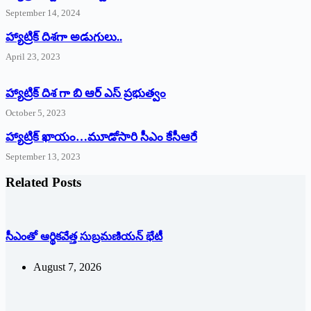
September 14, 2024
‌హ్యాట్రిక్‌ ‌దిశగా అడుగులు..
April 23, 2023
హ్యాట్రిక్ దిశ గా బి ఆర్ ఎస్ ప్రభుత్వం
October 5, 2023
హ్యాట్రిక్‌ ‌ఖాయం…మూడోసారి సీఎం కేసీఆరే
September 13, 2023
Related Posts
సీఎంతో ఆర్థికవేత్త సుబ్రమణియన్ భేటీ
August 7, 2026