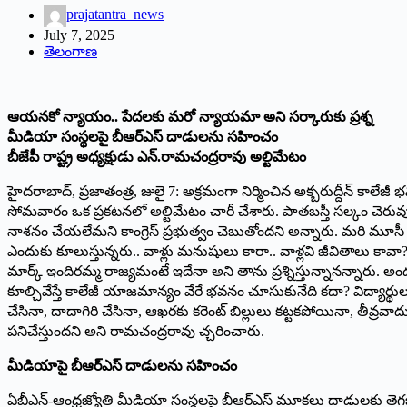
prajatantra_news
July 7, 2025
తెలంగాణ
ఆయనకో న్యాయం.. పేదలకు మరో న్యాయమా అని సర్కారుకు ప్రశ్న
మీడియా సంస్థలపై బీఆర్‌ఎస్‌ దాడులను సహించం
బీజేపీ రాష్ట్ర అధ్యక్షుడు ఎన్‌.రామచంద్రరావు అల్టిమేటం
హైదరాబాద్‌, ప్రజాతంత్ర, జులై 7: అక్రమంగా నిర్మించిన అక్బరుద్దీన్‌ కాలేజీ
సోమవారం ఒక ప్రకటనలో అల్టిమేటం చారీ చేశారు. పాతబస్తీ సల్కం చెరువు
నాశనం చేయలేమని కాంగ్రెస్‌ ప్రభుత్వం చెబుతోందని అన్నారు. మరి మూసీ 
ఎందుకు కూలుస్తున్నరు.. వాళ్లు మనుషులు కారా.. వాళ్లవి జీవితాలు కావా? 
మార్క్‌ ఇందిరమ్మ రాజ్యమంటే ఇదేనా అని తాను ప్రశ్నిస్తున్నానన్నారు. అం
కూల్చివేస్తే కాలేజీ యాజమాన్యం వేరే భవనం చూసుకునేది కదా? విద్యార్థ
చేసినా, దాదాగిరి చేసినా, ఆఖరకు కరెంట్‌ బిల్లులు కట్టకపోయినా, తీవ్రవాదు
పనిచేస్తుందని అని రామచంద్రరావు చ్చరించారు.
మీడియాపై బీఆర్‌ఎస్‌ దాడులను సహించం
ఏబీఎన్‌-ఆంధ్రజ్యోతి మీడియా సంస్థలపై బీఆర్‌ఎస్‌ మూకలు దాడులకు తెగ