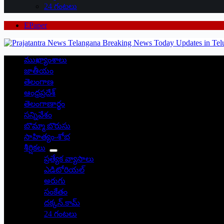
24 గంటలు
EPaper
ముఖ్యాంశాలు
జాతీయం
తెలంగాణ
ఆంధ్రప్రదేశ్
తెలంగాణార్థం
సన్నివేశం
బొమ్మా బొరుసు
సాహిత్యం-శోభ
శీర్షికలు
ప్రత్యేక వ్యాసాలు
ఎడిటోరియల్
అరుగు
సంకేతం
దక్కన్.కామ్
24 గంటలు