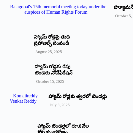
హ్యూమన్‌ 
October 5,
హ్యామ్‌ రోడ్లపై తుది
ప్రపోజల్స్‌ పంపండి
August 25, 2025
హ్యామ్‌ రోడ్లకు రేపు
టెండరు నోటిఫికేషన్‌
October 15, 2025
హ్యామ్‌ రోడ్లకు త్వరలో టెండర్లు
July 3, 2025
హ్యామ్‌ ‌టెండర్లలో రూ.8వేల
కోట్ల కుంభకోణం