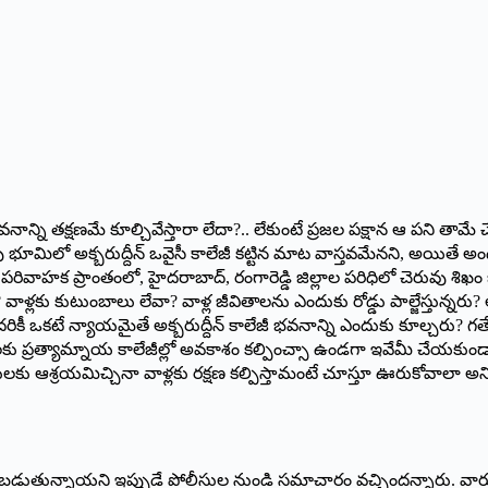
 భవనాన్ని తక్షణమే కూల్చివేస్తారా లేదా?.. లేకుంటే ప్రజల పక్షాన ఆ పని తామే చేస
 భూమిలో అక్బరుద్దీన్‌ ఒవైసీ కాలేజీ కట్టిన మాట వాస్తవమేనని, అయితే 
పరివాహక ప్రాంతంలో, హైదరాబాద్‌, రంగారెడ్డి జిల్లాల పరిధిలో చెరువు శ
వాళ్లకు కుటుంబాలు లేవా? వాళ్ల జీవితాలను ఎందుకు రోడ్డు పాల్జేస్తున్నరు? 
దరికీ ఒకటే న్యాయమైతే అక్బరుద్దీన్‌ కాలేజీ భవనాన్ని ఎందుకు కూల్చరు? గత
ులకు ప్రత్యామ్నాయ కాలేజీల్లో అవకాశం కల్పించ్సా ఉండగా ఇవేమీ చేయకుండ
లకు ఆశ్రయమిచ్చినా వాళ్లకు రక్షణ కల్పిస్తామంటే చూస్తూ ఊరుకోవాలా అని ప్రశ
బడుతున్నాయని ఇప్పుడే పోలీసుల నుండి సమాచారం వచ్చిందన్నారు. వారు బరి