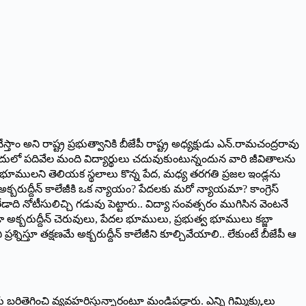
్తాం అని రాష్ట్ర ప్రభుత్వానికి బీజేపీ రాష్ట్ర అధ్యక్షుడు ఎన్‌.రామచంద్రరావు
అందులో పదివేల మంది విద్యార్థులు చదువుకుంటున్నందున వారి జీవితాలను
ిఖం భూములని తెలియక స్థలాలు కొన్న పేద, మధ్య తరగతి ప్రజల ఇండ్లను
అక్బరుద్దీన్‌ కాలేజీకి ఒక న్యాయం? పేదలకు మరో న్యాయమా? కాంగ్రెస్‌
ేడాది నోటీసులిచ్చి గడువు పెట్టారు.. విద్యా సంవత్సరం ముగిసిన వెంటనే
ా అక్బరుద్దీన్‌ చెరువులు, పేదల భూములు, ప్రభుత్వ భూములు కబ్జా
్నిస్తూ తక్షణమే అక్బరుద్దీన్‌ కాలేజీని కూల్చివేయాలి.. లేకుంటే బీజేపీ ఆ
తెగించి వ్యవహరిస్తున్నారంటూ మండిపడ్డారు. ఎన్ని గిమ్మిక్కులు