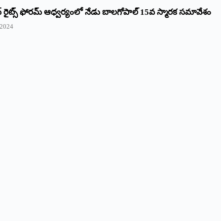
రైట్స్‌ ఫోరమ్‌ ఆధ్వర్యంలో నేడు బాలగోపాల్‌ 15వ స్మారక సమావేశం
 2024