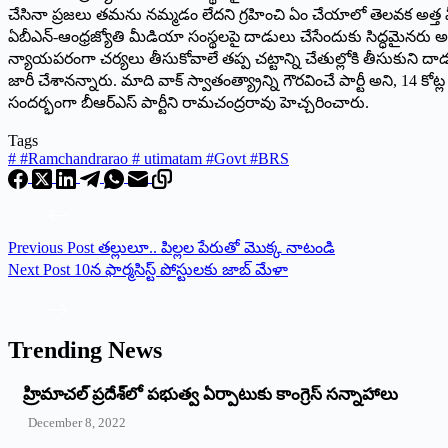
చేసినా ప్రజలు తమను నమ్మడం లేదని గ్రహించి ఏం చేయాలో తెలవక అత్త 
ఏబీఎన్‌-ఆంధ్రజ్యోతి మీడియా సంస్థలపై దాడులు చేసేందుకు సిద్ధమైనరు అ
న్యాయపరంగా చర్యలు తీసుకోవాలే తప్ప చట్టాన్ని చేతుల్లోకి తీసుకుని
జారీ చేశానన్నారు. మాది వాక్‌ స్వాతంత్య్రాన్ని గౌరవించే పార్టీ అని,
సందర్భంగా బీఆర్‌ఎస్‌ పార్టీని రామచంద్రరావు హెచ్చరించారు.
Tags
#
#Ramchandrarao # utimatam #Govt #BRS
Previous
Post
తల్లులూ.. పిల్లల పేరుతో మొక్క నాటండి
Next
Post
10న ఫార్మసిస్ట్‌ పోస్టులకు జాబ్‌ మేళా
Trending News
‌హ్రిమాచల్‌ ‌ప్రదేశ్‌లో పభుత్వ ఏర్పాటుకు కాంగ్రెస్‌ ‌సన్నాహాలు
December 8, 2022