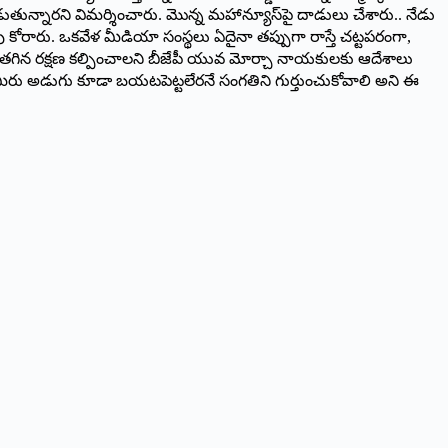
ున్నారని విమర్శించారు. మొన్న మహాన్యూస్‌పై దాడులు చేశారు.. నేడు
 కోరారు. ఒకవేళ మీడియా సంస్థలు ఏదైనా తప్పుగా రాస్తే చట్టపరంగా,
కు తగిన రక్షణ కల్పించాలని బీజేపీ యువ మోర్చా నాయకులకు ఆదేశాలు
ుంటే మీరు అడుగు కూడా బయటపెట్టలేరనే సంగతిని గుర్తుంచుకోవాలి అని ఈ