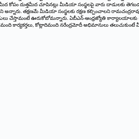
మీద కోపం దుత్తమీద చూపినట్లు మీడియా సంస్థలపై వారు దాడులకు తెగబడుత
ని అన్నారు. తక్షణమే మీడియా సంస్థలకు రక్షణ కల్పించాలని రామచంద్రరావు
 దాడులు చేస్తామంటే ఊరుకోబోమన్నారు. ఏబీఎన్‌-ఆంధ్రజ్యోతి కార్యాలయాల
 14 కోట్ల మంది కార్యకర్తలు, కోట్లాదిమంది నరేంద్రమోదీ అభిమానులు తలుచుక