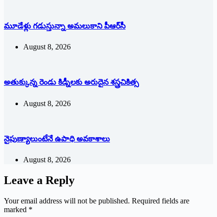
మూడేళ్లు గ‌డుస్తున్నా అమ‌లుకాని పీఆర్‌సీ
August 8, 2026
అతుక్కున్న రెండు కిడ్నీలకు అరుదైన శస్త్రచికిత్స
August 8, 2026
నైపుణ్యాలుంటేనే ఉపాధి అవకాశాలు
August 8, 2026
Leave a Reply
Your email address will not be published.
Required fields are
marked
*