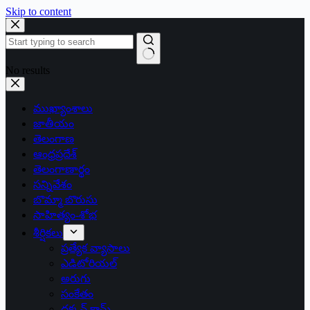
Skip to content
No results
ముఖ్యాంశాలు
జాతీయం
తెలంగాణ
ఆంధ్రప్రదేశ్
తెలంగాణార్థం
సన్నివేశం
బొమ్మా బొరుసు
సాహిత్యం-శోభ
శీర్షికలు
ప్రత్యేక వ్యాసాలు
ఎడిటోరియల్
అరుగు
సంకేతం
దక్కన్.కామ్