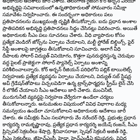
అధికారుల ఆదేశాలు జారీ చేశారు. తెలంగాణ రైజింగ్‌ కోర్‌ అర్బన్‌ ఏరియా
అభివృద్ధిపై సచివాలయంలో ఉన్నతాధికారులతో సోమవారం సమీక్షా
సమావేశం నిర్వహించారు. ఈ సంద‌ర్భంగా అధికారులు పలు
ప్రతిపాదనలను ముఖ్యమంత్రి దృష్టికి తీసుకోచ్చారు. ఐదు ప్రధాన అంశాల
ప్రాతిపదికన అభివృద్ధి ప్రతిపాదనలు సిద్ధం చేసినట్లు వివరించారు. అయితే
అధికారులకు సీఎం పలు సూచనలు చేశారు. వీధి వ్యాపారుల కోసం
ప్రత్యేక వెండిరగ్‌ జోన్స్‌ను ఏర్పాటు చేయాలని, మల్టీ స్టోరేజ్‌ బిల్డింగ్స్‌, ఫైర్‌
సేఫ్టీ అంశాలపై జాగ్రత్తలు తీసుకోవాలని సూచించారు. అలాగే వీధి
దీపాలకు సోలార్‌ విద్యుత్‌ వినియోగం, కొత్తగా పునరుద్ధరిస్తున్న చెరువుల
వద్ద పైలట్‌ ప్రాజెక్టుగా సోలార్‌ ప్యానెల్స్‌ ఏర్పాటు అంశాన్ని
పరిశీలించాలన్నారు. కోర్‌ అర్బన్‌ రీజియన్‌ పరిధిలోని పబ్లిక్‌ టాయిలెట్స్‌
నిర్వహణకు ప్రత్యేక వ్యవస్థను ఏర్పాటు చేయాలని, విద్యుత్‌ సబ్‌ స్టేషన్ల
అప్‌ గ్రేడేషన్‌తోపాటు విచ్చలవిడిగా ఉన్న ట్రాన్స్‌ఫార్మర్లను స్ట్రీమ్‌ లైన్‌ చేసి
రీ లొకేట్‌ చేయాలని సీఎం ఆదేశాలు జారీ చేశారు. మంచినీటి,
మురుగునీటి వ్యవస్థపై నిర్వహణ వేర్వేరుగా ఉండేలా చర్యలు
తీసుకోవాలన్నారు. అనుమతుల విషయంలో వివిధ విభాగాల మధ్య
సమన్వయం ఉండేలా చూసుకోవాలని అధికారులకు ఆదేశాలు జారీ
చేశారు. ఈ సమీక్షకు సీఎం సలహాదారు వేం నరేందర్‌ రెడ్డి, ప్రభుత్వ ప్రధాన
కార్యదర్శి రామకృష్ణారావు, ప్రత్యేక ప్రధాన కార్యదర్శి జయేష్‌ రంజన్‌, సీఎం
ప్రిన్సిపల్‌ సెక్రటరీలు శేషాద్రి, శ్రీనివాసరాజు, స్పెషల్‌ సెక్రటరీ అజిత్‌ రెడ్డి,
సీఎం సెక్రటరీలు, జీహెచ్‌ఎంసీ, హైడ్రా, హెచ్‌ఎండీఏ కమిషనర్లు, వివిధ