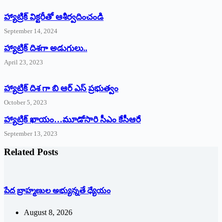
హ్యాట్రిక్‌ ‌విక్టరీతో ఆశీర్వదించండి
September 14, 2024
‌హ్యాట్రిక్‌ ‌దిశగా అడుగులు..
April 23, 2023
హ్యాట్రిక్ దిశ గా బి ఆర్ ఎస్ ప్రభుత్వం
October 5, 2023
హ్యాట్రిక్‌ ‌ఖాయం…మూడోసారి సీఎం కేసీఆరే
September 13, 2023
Related Posts
పేద బ్రాహ్మణుల అభ్యున్నతే ధ్యేయం
August 8, 2026