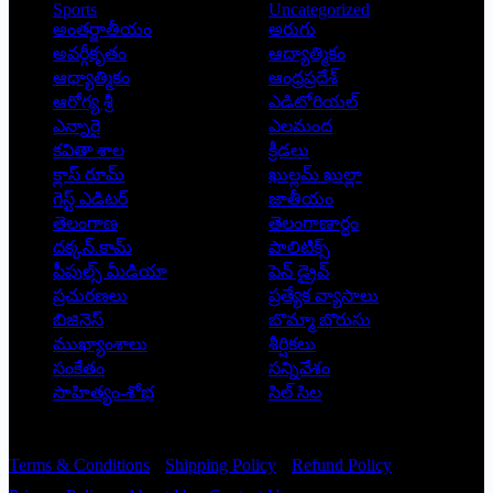
Sports
Uncategorized
అంతర్జాతీయం
అరుగు
అవర్గీకృతం
ఆద్యాత్మికం
ఆధ్యాత్మికం
ఆంధ్రప్రదేశ్
ఆరోగ్య శ్రీ
ఎడిటోరియల్
ఎన్నారై
ఎలమంద
కవితా శాల
క్రీడలు
క్లాస్ రూమ్
ఖుల్లమ్ ఖుల్లా
గెస్ట్ ఎడిటర్
జాతీయం
తెలంగాణ
తెలంగాణార్థం
దక్కన్.కామ్
పాలిటిక్స్
పీపుల్స్ ‌మీడియా
పెన్ డ్రైవ్
ప్రచురణలు
ప్రత్యేక వ్యాసాలు
బిజినెస్
బొమ్మా బొరుసు
ముఖ్యాంశాలు
శీర్షికలు
సంకేతం
సన్నివేశం
సాహిత్యం-శోభ
సిల్ సిల
Copyright © 2026 - Prajatantra
Terms & Conditions
Shipping Policy
Refund Policy