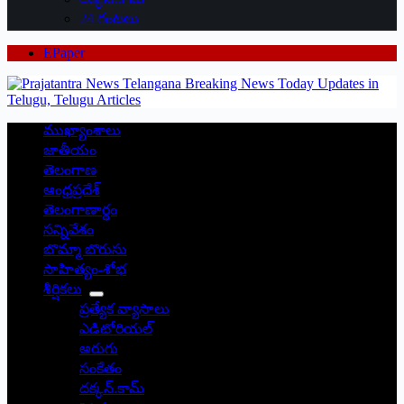
24 గంటలు
EPaper
ముఖ్యాంశాలు
జాతీయం
తెలంగాణ
ఆంధ్రప్రదేశ్
తెలంగాణార్థం
సన్నివేశం
బొమ్మా బొరుసు
సాహిత్యం-శోభ
శీర్షికలు
ప్రత్యేక వ్యాసాలు
ఎడిటోరియల్
అరుగు
సంకేతం
దక్కన్.కామ్