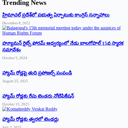
Trending News
‌హ్రిమాచల్‌ ‌ప్రదేశ్‌లో పభుత్వ ఏర్పాటుకు కాంగ్రెస్‌ ‌సన్నాహాలు
December 8, 2022
హ్యూమన్‌ రైట్స్‌ ఫోరమ్‌ ఆధ్వర్యంలో నేడు బాలగోపాల్‌ 15వ స్మారక
సమావేశం
October 5, 2024
హ్యామ్‌ రోడ్లపై తుది ప్రపోజల్స్‌ పంపండి
August 25, 2025
హ్యామ్‌ రోడ్లకు రేపు టెండరు నోటిఫికేషన్‌
October 15, 2025
హ్యామ్‌ రోడ్లకు త్వరలో టెండర్లు
July 3, 2025