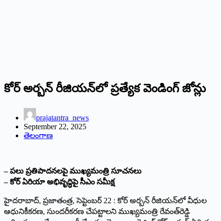
కోర్ అర్బ‌న్ రీజియ‌న్‌లో ప్రత్యేక వెండింగ్ జోన్లు
prajatantra_news
September 22, 2025
తెలంగాణ
– పలు ప్రతిపాదనలపై ముఖ్యమంత్రి సూచనలు
– కోర్‌ ఏరియా అభివృద్ధిపై సీఎం సమీక్ష
హైదరాబాద్‌, ప్రజాతంత్ర, సెప్టెంబర్ 22 : కోర్‌ అర్బన్‌ రీజియన్‌లో వీధుల
ఆధునికీక‌ర‌ణ‌, సుందరీకరణ చేపట్టాలని ముఖ్యమంత్రి రేవంత్‌రెడ్డి