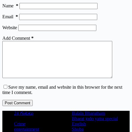
Name
*
Email
*
Website
Add Comment
*
Save my name, email and website in this browser for the next
time I comment.
Post Comment
24 గంటలు
Balala Bharatham
Bharat jodo yatra special
Crime
English
entertainment
Shoba