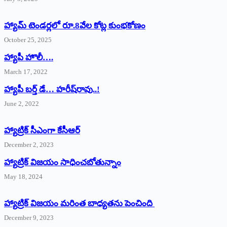
హ్యామ్‌ ‌టెండర్లలో రూ.8వేల కోట్ల కుంభకోణం
October 25, 2025
హ్యాపీ హొలీ….
March 17, 2022
హ్యాపీ బర్త్ ‌డే… హరీష్‌రావు..!
June 2, 2022
హ్యాట్రిక్‌ ‌సీఎంగా కేసీఆర్‌
December 2, 2023
హ్యాట్రిక్‌ విజయం సాధించబోతున్నాం
May 18, 2024
హ్యాట్రిక్ విజయం మరింత బాధ్యతను పెంచింది
December 9, 2023