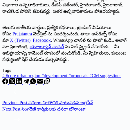
విభాగాల ఉన్నతాధికారులు, డీజీపీ జితేందర్‌, హైదరాబాద్‌, సైబరాబాద్‌,
రాచకొండ పోలీస్‌ కమిషనర్లు, ఇతర ఉన్నతాధికారులు హాజరయ్యారు.
తెలుగు జాతీయ వార్తలు, ప్రత్యేక కథనాలు, ట్రెండింగ్ వీడియోలు
కోసం
Prajatantra
వెబ్‌సైట్ ను సందర్శించండి. తాజా అప్‌డేట్స్ కోసం
మా
X (Twitter)
,
Facebook
, WhatsApp ఛానల్ ను ఫాలో కండి.. అలాగే
మా ప్రజాతంత్ర,
యూట్యూబ్ చానల్
ను సబ్ స్క్రైబ్ చేసుకోండి.. మీ
అభిప్రాయాన్ని కామెంట్ రూపంలో పంచుకోండి. మీ స్నేహితులు, కుటుంబ
సభ్యులతో షేర్ చేయడం మర్చిపోవద్దు.
Tags
#
#core urban region #development #proposals #CM suggestions
Previous
Post
సమాజ హితానికి పాటుపడిన అగ్రసేన్‌
Next
Post
సింగరేణి కార్మికులకు ద‌స‌రా బొనాంజా