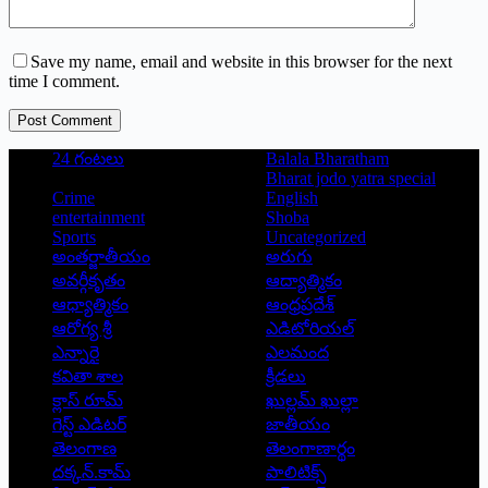
Save my name, email and website in this browser for the next
time I comment.
Post Comment
24 గంటలు
Balala Bharatham
Bharat jodo yatra special
Crime
English
entertainment
Shoba
Sports
Uncategorized
అంతర్జాతీయం
అరుగు
అవర్గీకృతం
ఆద్యాత్మికం
ఆధ్యాత్మికం
ఆంధ్రప్రదేశ్
ఆరోగ్య శ్రీ
ఎడిటోరియల్
ఎన్నారై
ఎలమంద
కవితా శాల
క్రీడలు
క్లాస్ రూమ్
ఖుల్లమ్ ఖుల్లా
గెస్ట్ ఎడిటర్
జాతీయం
తెలంగాణ
తెలంగాణార్థం
దక్కన్.కామ్
పాలిటిక్స్