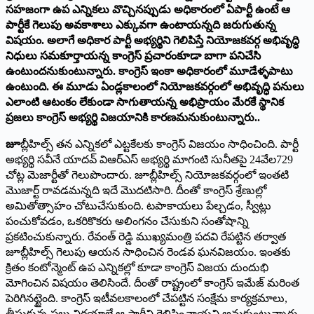
సహజంగా ఉప ఎన్నికలు వొచ్చినప్పుడు అధికారంలో ఏపార్టీ ఉంటే ఆ
పార్టీకే గెలుపు అవకాశాలు ఎక్కువగా ఉంటాయన్నది జరుగుతున్న
విషయం. అలాగే అధికార పార్టీ అభ్యర్థిని గెలిపిస్తే నియోజకవర్గ అభివృద్ధి
నిధులు సమకూర్తాయన్న కాంగ్రెస్ ప్రచారంకూడా బాగా పనిచేసి
ఉంటుందనుకుంటున్నారు. కాంగ్రెస్ ఇంకా అధికారంలో మూడేళ్ళపాటు
ఉంటుంది. ఈ మూడు ఏండ్లకాలంలో నియోజకవర్గంలో అభివృద్ధి పనులు
ఎలాంటి ఆటంకం లేకుండా సాగుతాయన్న అభిప్రాయం మేరకే స్థానిక
ప్రజలు కాంగ్రెస్ అభ్యర్థి విజయానికి కారణమనుకుంటున్నారు..
జూ
బ్లీహిల్స్ తన ఎన్నికలో ఎట్టకేలకు కాంగ్రెస్ విజయం సాధించింది. పార్టీ
అభ్యర్థి సవీనే యాదవ్ విఆర్ఎస్ అభ్యర్థి మాగంటి సునీతపై 24వేల729
చోట్ల మెజార్టీతో గెలుపొందారు. జూబ్లీహిల్స్ నియోజకవర్గంలో ఇంతటి
మొజార్ట్ రావడమన్నది ఇదే మొదటిసారి. దీంతో కాంగ్రెస్ శ్రేణుల్లో
అమితోత్సాహం చోటుచేసుకుంది. టపాకాయలు పేల్చడం, స్వీట్లు
పంచుకోవడం, ఒకరికొకరు అలింగనం చేసుకుని సంతోషాన్ని
ప్రకటించుకున్నారు. రేవంత్ రెడ్డి ముఖ్యమంత్రి పదవి రేపట్టిన తర్వాత
జూబ్లీహిల్స్ గెలుపు ఆయన సాధించిన రెండవ ఘనవిజయం. ఇంతకు
క్రితం కంటోన్మెంట్ ఉప ఎన్నికల్లో కూడా కాంగ్రెస్ విజయ దుందుభి
మోగించిన విషయం తెలిసిందే. దీంతో రాష్ట్రంలో కాంగ్రెస్ ఇమేజ్ మరింత
పెరిగినట్టైంది. కాంగ్రెస్ ఇటీవలకాలంలో చేపట్టిన సంక్షేమ కార్యక్రమాలు,
తీసుకున్న పలు నిర్ణయాలే ఆ పార్టీని గెలిపించాయని అనుకుంటున్నారు.