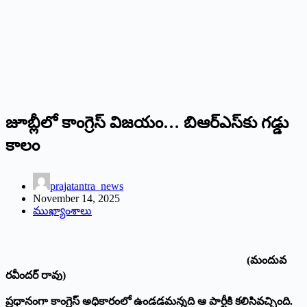
జూబ్లీలో కాంగ్రెస్ విజయం… బిఆర్ఎస్‌కు గడ్డు
కాలం
prajatantra_news
November 14, 2025
ముఖ్యాంశాలు
(మందువ
రవీందర్ రావు)
ప్రధానంగా కాంగ్రెస్ అధికారంలో ఉండడమన్నది ఆ పార్టీకి కలిసివచ్చింది.