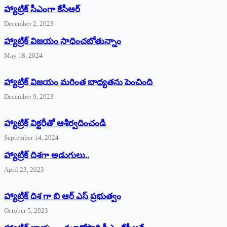
హ్యాట్రిక్‌ ‌సీఎంగా కేసీఆర్‌
December 2, 2023
హ్యాట్రిక్‌ విజయం సాధించబోతున్నాం
May 18, 2024
హ్యాట్రిక్ విజయం మరింత బాధ్యతను పెంచింది
December 9, 2023
హ్యాట్రిక్‌ ‌విక్టరీతో ఆశీర్వదించండి
September 14, 2024
‌హ్యాట్రిక్‌ ‌దిశగా అడుగులు..
April 23, 2023
హ్యాట్రిక్ దిశ గా బి ఆర్ ఎస్ ప్రభుత్వం
October 5, 2023