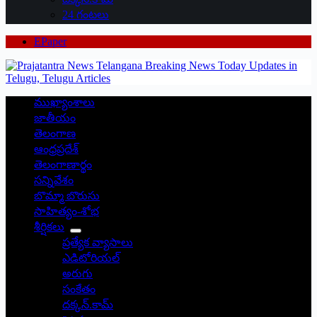
24 గంటలు
EPaper
ముఖ్యాంశాలు
జాతీయం
తెలంగాణ
ఆంధ్రప్రదేశ్
తెలంగాణార్థం
సన్నివేశం
బొమ్మా బొరుసు
సాహిత్యం-శోభ
శీర్షికలు
ప్రత్యేక వ్యాసాలు
ఎడిటోరియల్
అరుగు
సంకేతం
దక్కన్.కామ్