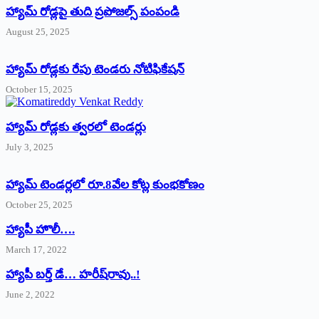
హ్యామ్‌ రోడ్లపై తుది ప్రపోజల్స్‌ పంపండి
August 25, 2025
హ్యామ్‌ రోడ్లకు రేపు టెండరు నోటిఫికేషన్‌
October 15, 2025
హ్యామ్‌ రోడ్లకు త్వరలో టెండర్లు
July 3, 2025
హ్యామ్‌ ‌టెండర్లలో రూ.8వేల కోట్ల కుంభకోణం
October 25, 2025
హ్యాపీ హొలీ….
March 17, 2022
హ్యాపీ బర్త్ ‌డే… హరీష్‌రావు..!
June 2, 2022