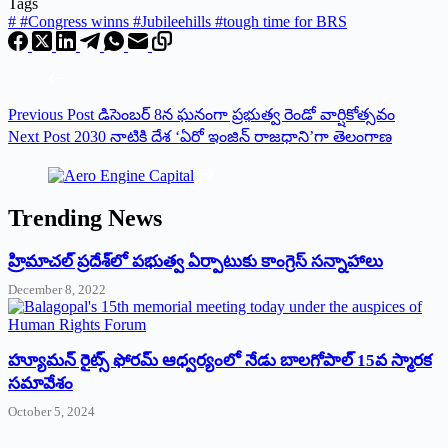
Tags
#
#Congress winns #Jubileehills #tough time for BRS
Previous
Post
డిసెంబర్ 8న ఘనంగా ప్రభుత్వ రెండో వార్షికోత్సవం
Next
Post
2030 నాటికి దేశ ‘ఏరో ఇంజిన్ రాజధాని’గా తెలంగాణ
Trending News
‌హ్రిమాచల్‌ ‌ప్రదేశ్‌లో పభుత్వ ఏర్పాటుకు కాంగ్రెస్‌ ‌సన్నాహాలు
December 8, 2022
హ్యూమన్‌ రైట్స్‌ ఫోరమ్‌ ఆధ్వర్యంలో నేడు బాలగోపాల్‌ 15వ స్మారక
సమావేశం
October 5, 2024