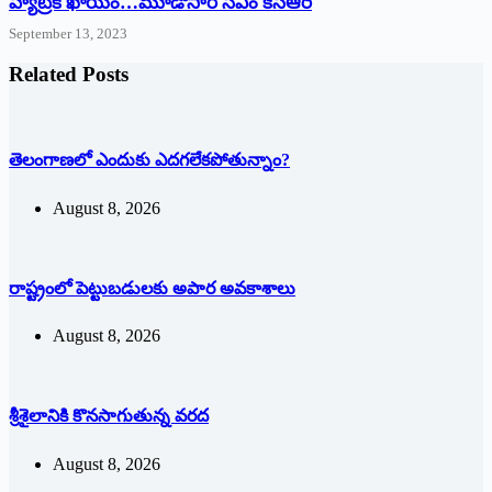
హ్యాట్రిక్‌ ‌ఖాయం…మూడోసారి సీఎం కేసీఆరే
September 13, 2023
Related Posts
తెలంగాణలో ఎందుకు ఎదగలేకపోతున్నాం?
August 8, 2026
రాష్ట్రంలో పెట్టుబడులకు అపార అవకాశాలు
August 8, 2026
శ్రీశైలానికి కొనసాగుతున్న వరద
August 8, 2026