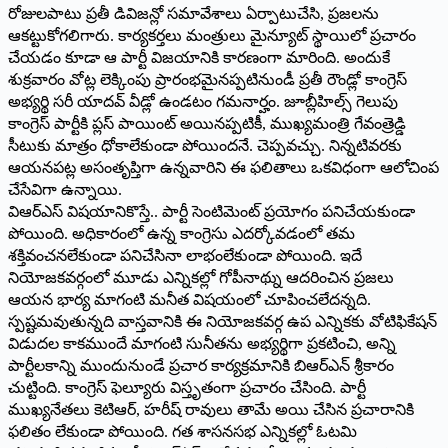
రోజులపాటు ప్రతీ డివిజన్లో సమావేశాలు ఏర్పాటుచేసి, ప్రజలను
ఆకట్టుకోగలిగారు. కార్యకర్తలు మంత్రులు మైన్యూట్ స్థాయిలో ప్రచారం
చేయడం కూడా ఆ పార్టీ విజయానికి కారణంగా మారింది. అందుకే
శుక్రవారం వోట్ల లెక్కింపు ప్రారంభమైనప్పటినుండీ ప్రతీ రౌండ్లో కాంగ్రెస్
అభ్యర్థి సరీ యాదవ్ వీడ్లో ఉండటం గమనార్హం. జూబ్లీహిల్స్ గెలుపు
కాంగ్రెస్ పార్టీకి ప్లస్ పాయింట్ అయినప్పటికీ, ముఖ్యమంత్రి గేవంత్రెడ్డి
సీటుకు మాత్రం ధోకాలేకుండా పోయిందనే. చెప్పవచ్చు. నిన్నటివరకు
ఆయనపట్ల అసంతృప్తిగా ఉన్నవారిని ఈ ఫలితాలు ఒకవిధంగా ఆలోచింప
చేసేవిగా ఉన్నాయి.
విఆర్ఎస్ విషయానికొస్తే.. పార్టీ సెంటిమెంట్ ప్రయోగం పనిచేయకుండా
పోయింది. అధికారంలో ఉన్న కాంగ్రెసు ఎదర్కోవడంలో తమ
శక్తివంచనలేకుండా పనిచేసినా లాభంలేకుండా పోయింది. ఇదే
నియోజకవర్గంలో మూడు ఎన్నికల్లో గోపీనాథ్ను ఆదరించిన ప్రజలు
ఆయన భార్య మాగంటి మనీత విషయంలో చూపించలేదన్నది.
స్పష్టమవుతున్నది వాస్తవానికి ఈ నియోజకవర్గ ఉప ఎన్నికకు వోటిఫికేషన్
విడుదల కాకముందే మాగంటి సునీతను అభ్యర్థిగా ప్రకటించి, అన్ని
పార్టీలకాన్ని ముందునుండే ప్రచార కార్యక్రమానికి బిఆర్ఎన్ శ్రీకారం
చుట్టింది. కాంగ్రెస్ ఫెల్యూరు విస్తృతంగా ప్రచారం చేసింది. పార్టీ
ముఖ్యనేతలు కెటిఆర్, హరీష్ రావులు తామే అయి చేసిన ప్రచారానికి
ఫలితం లేకుండా పోయింది. గత శాసనసభ ఎన్నికల్లో ఓటమి