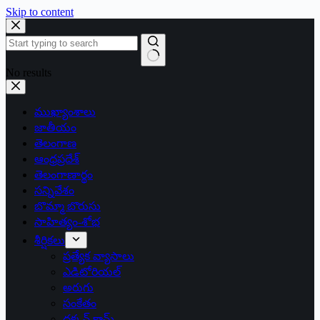
Skip to content
No results
ముఖ్యాంశాలు
జాతీయం
తెలంగాణ
ఆంధ్రప్రదేశ్
తెలంగాణార్థం
సన్నివేశం
బొమ్మా బొరుసు
సాహిత్యం-శోభ
శీర్షికలు
ప్రత్యేక వ్యాసాలు
ఎడిటోరియల్
అరుగు
సంకేతం
దక్కన్.కామ్