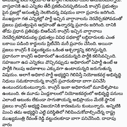
వాస్తవానికి ఉప ఎన్నికల తేదీ ప్రకటించినప్పటినుండి కాంగ్రెస్ ప్రభుత్వం
పైన ప్రజల్లో అసంతృప్తి నెలకొందన్న విషయం బాగా ప్రచారం జరిగింది.
ముఖ్యంగా గత ఎన్నికల్లో పార్టీ ఇచ్చిన వాగ్దానాలను నెరవేర్చకపోవడంతో
ప్రజలు ప్రభుత్వంపైన ఆగ్రహంతో ఉన్నారన్న ప్రచారం జరిగింది. దానికి
తోడు ప్రధాన ప్రతిపక్షం బిఆర్ఎస్ కాంగ్రెస్ ఇచ్చిన వాగ్దానాలు
నెరవేర్చకపోవడంవల్ల ప్రభుత్వం వివిధ పథకాల్లో లబ్దిదారులకు ఎంత
బకాయి పడింది కార్డులను ప్రిటీచేసి మరీ ప్రచారం చేసింది. అయినా
ప్రజలు కాంగ్రెస్ కి పట్టంకట్టడం ఒకింత ఆశ్చర్యాన్ని కలిగిస్తున్నది.
ప్రధానంగా కాంగ్రెస్ అధికారంలో ఉండడమన్నది పార్టీకి కలిసివచ్చింది.
సహజంగా ఉప ఎన్నికలు వొచ్చినప్పుడు అధికారంలో ఏపార్టీ ఉంటే ఆ
పార్టీకి గెలుపు అవకాశాలు ఎక్కువగా ఉంటాయన్నది జరుగుతున్న
విషయం. అలాగే అధికార పార్టీ అభ్యర్థిని గెలిపిస్తే నియోజకవర్గ అభివృద్ధి
నిధులు సమకూరాయన్న కాంగ్రెస్ ప్రచారంకూడా బాగా పనిచేసి
ఉంటుందసుకుంటున్నారు. కాంగ్రెన్ ఇంకా అధికారంలో మూడేళ్ళపాటు
ఉంటుంది. ఈ మూడు ఏండ్లకాలంలో నియోజకవర్గంలో అభివృద్ధి పనులు
ఎలాంటి ఆటంకం లేకుండా సాగుతాయన్న అభిప్రాయం మేరకే స్థానిక
ప్రజలు కాంగ్రెస్ అభ్యర్థి విజయానికి కారణమను కుంటున్నారు. అన్నిటికి
మించి తమ అభ్యర్థిని ఎట్టి పరిస్థితిలో గెలిపించుకోవాల్సిందేన్న రాష్ట్ర
ముఖ్యమంత్రి రేవంత్ రెడ్డి వట్టుదలకూడా బాగా పనిచేసింది. దాదాపు
వారం