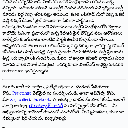
చవిచూసినప్పటినుండీ బిఆర్ఎస్ అనేక సంక్షోభాలను రవిచూడాల్సి
వచ్చింది. అధికారం పోగానే ఆ పార్టీకి చెందిన వదిమంది ఎమ్మెల్యేలు పార్టీ
మారడు పెద్ద దెబ్బ తగిలినట్లు అయింది. కవిత ఎపిసోడ్ మరో దెబ్బ ఒకటి
ఢిల్లీ లిక్కర్ కేనులో జైల్ పాలుకాగా, ఏకంగా పార్టీనుండి
బహిష్కరించబడటం లాంటి పరిణామాలు పార్టీని సంక్షోభంలోకి నెట్టాయి.
కాబోయే సిఎంగా ప్రచారంలో ఉన్న కెటిఆర్ పైన వొచ్చిన పలు ఆరోపణలు,
కాళేశ్వరం కుంగుబాటు లాంటివి పార్టీకి ఊపిరి సల్పకుండా చేశాయి.
అన్నిటికిమించి తెలంగాణకు బిఆర్ఎస్కు పెద్ద దిక్కుగా భావిస్తున్న కెసిఆర్
కనీనణ తమ పార్టీ అభ్యర్థి పక్షాన ప్రచారం చేయకపోవడం పార్టీ శ్రేణులను
తీవ్ర నిరుత్సాహానికి గురిచేసింది. బీవరి. రోజునైనా కెసిఆర్ వొస్తాడని ఎదిరి
చూసిన వారికి నిరాశే ఎదురైంది. ఇవన్నికూడా బిఆర్ఎస్ అభ్యర్థి ఓటమికి
కారణాలుగా భావిస్తున్నారు.
తెలుగు జాతీయ వార్తలు, ప్రత్యేక కథనాలు, ట్రెండింగ్ వీడియోలు
కోసం
Prajatantra
వెబ్‌సైట్ ను సందర్శించండి. తాజా అప్‌డేట్స్ కోసం
మా
X (Twitter)
,
Facebook
, WhatsApp ఛానల్ ను ఫాలో కండి.. అలాగే
మా ప్రజాతంత్ర,
యూట్యూబ్ చానల్
ను సబ్ స్క్రైబ్ చేసుకోండి.. మీ
అభిప్రాయాన్ని కామెంట్ రూపంలో పంచుకోండి. మీ స్నేహితులు, కుటుంబ
సభ్యులతో షేర్ చేయడం మర్చిపోవద్దు.