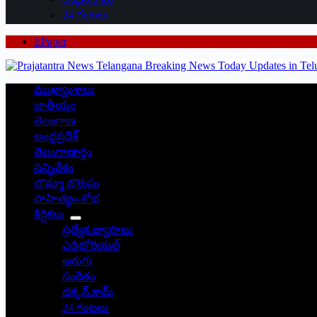
24 గంటలు
EPaper
ముఖ్యాంశాలు
జాతీయం
తెలంగాణ
ఆంధ్రప్రదేశ్
తెలంగాణార్థం
సన్నివేశం
బొమ్మా బొరుసు
సాహిత్యం-శోభ
శీర్షికలు
ప్రత్యేక వ్యాసాలు
ఎడిటోరియల్
అరుగు
సంకేతం
దక్కన్.కామ్
24 గంటలు