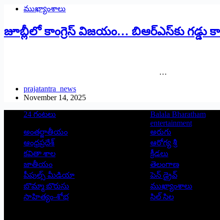
ముఖ్యాంశాలు
జూబ్లీలో కాంగ్రెస్ విజయం… బిఆర్ఎస్‌కు గడ్డు క
…
prajatantra_news
November 14, 2025
24 గంటలు
Balala Bharatham
entertainment
అంతర్జాతీయం
అరుగు
ఆంధ్రప్రదేశ్
ఆరోగ్య శ్రీ
కవితా శాల
క్రీడలు
జాతీయం
తెలంగాణ
పీపుల్స్ ‌మీడియా
పెన్ డ్రైవ్
బొమ్మా బొరుసు
ముఖ్యాంశాలు
సాహిత్యం-శోభ
సిల్ సిల