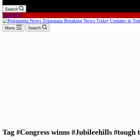
Search
EPAPER
Menu
Search
Tag
#Congress winns #Jubileehills #tough 