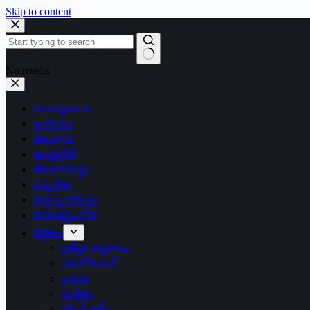
Skip to content
No results
ముఖ్యాంశాలు
జాతీయం
తెలంగాణ
ఆంధ్రప్రదేశ్
తెలంగాణార్థం
సన్నివేశం
బొమ్మా బొరుసు
సాహిత్యం-శోభ
శీర్షికలు
ప్రత్యేక వ్యాసాలు
ఎడిటోరియల్
అరుగు
సంకేతం
దక్కన్.కామ్