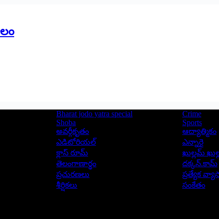
ాలం
Bharat jodo yatra special
Crime
Shoba
Sports
అవర్గీకృతం
ఆద్యాత్మికం
ఎడిటోరియల్
ఎన్నారై
క్లాస్ రూమ్
ఖుల్లమ్ ఖుల్
తెలంగాణార్థం
దక్కన్.కామ్
ప్రచురణలు
ప్రత్యేక వ్య
శీర్షికలు
సంకేతం