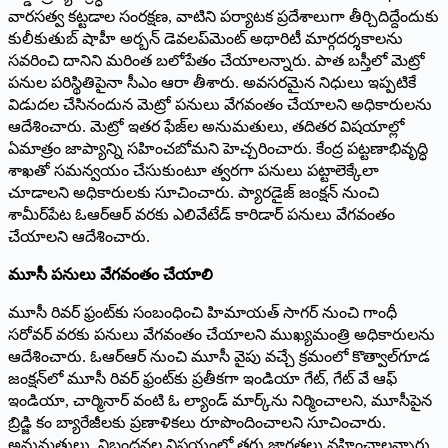
వారసత్వ కట్టడాల సంరక్షణ, వాటిని పర్యాటక ప్రదేశాలుగా తీర్చిదిద్దేందుకు
కులీకుతుబ్‌ షాహీ అర్బన్‌ డెవలప్‌మెంట్‌ అథారిటీ మార్గదర్శకాలను
సవరించి దానిని మరింత బలోపేతం చేయాలన్నారు. పాత బస్తీలో మెట్రో
పనుల పరిస్థితిపైనా సీఎం ఆరా తీశారు. అవసరమైన నిధులు ఇప్పటికే
విడుదల చేసినందున మెట్రో పనులు వేగవంతం చేయాలని అధికారులను
ఆదేశించారు. మెట్రో ఇతర ఫేజ్‌ల అనుమతులు, తదితర విషయాల్లో
ఏమాత్రం జాప్యాన్ని సహించబోమని హెచ్చరించారు. కేంద్ర పట్టణాభివృద్ధి
శాఖతో సమన్వయం చేసుకుంటూ త్వరగా పనులు పట్టాలెక్కేలా
చూడాలని అధికారులకు సూచించారు. ప్యారడైజ్‌ జంక్షన్‌ నుంచి
శామీర్‌పేట ఓఆర్‌ఆర్‌ వరకు ఎలివేటేడ్‌ కారిడార్‌ పనులు వేగవంతం
చేయాలని ఆదేశించారు.
మూసీ పనులు వేగవంతం చేయాలి
మూసీ రివర్‌ ఫ్రంట్‌కు సంబంధించి హిమాయత్‌ సాగర్‌ నుంచి గాంధీ
సరోవర్‌ వరకు పనులు వేగవంతం చేయాలని ముఖ్యమంత్రి అధికారులను
ఆదేశించారు. ఓఆర్‌ఆర్‌ నుంచి మూసీ వైపు వచ్చే క్రమంలో కొత్వాల్‌గూడ
జంక్షన్‌లో మూసీ రివర్‌ ఫ్రంట్‌కు ప్రతీకగా ఇండియా గేట్‌, గేట్‌ వే ఆఫ్‌
ఇండియా, చార్మినార్‌ వంటి ఓ ల్యాండ్‌ మార్క్‌ను నిర్మించాలని, మూసీపైన
బ్రిడ్జి కం బ్యారేజీలకు ప్రణాళికలు రూపొందించాలని సూచించారు.
అనుమతులు, నిబంధనల విషయంలో తగు జాగ్రత్తలు వహించాలన్నారు.