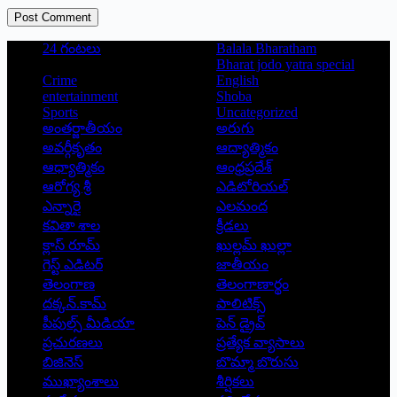
Post Comment
24 గంటలు
Balala Bharatham
Bharat jodo yatra special
Crime
English
entertainment
Shoba
Sports
Uncategorized
అంతర్జాతీయం
అరుగు
అవర్గీకృతం
ఆద్యాత్మికం
ఆధ్యాత్మికం
ఆంధ్రప్రదేశ్
ఆరోగ్య శ్రీ
ఎడిటోరియల్
ఎన్నారై
ఎలమంద
కవితా శాల
క్రీడలు
క్లాస్ రూమ్
ఖుల్లమ్ ఖుల్లా
గెస్ట్ ఎడిటర్
జాతీయం
తెలంగాణ
తెలంగాణార్థం
దక్కన్.కామ్
పాలిటిక్స్
పీపుల్స్ ‌మీడియా
పెన్ డ్రైవ్
ప్రచురణలు
ప్రత్యేక వ్యాసాలు
బిజినెస్
బొమ్మా బొరుసు
ముఖ్యాంశాలు
శీర్షికలు