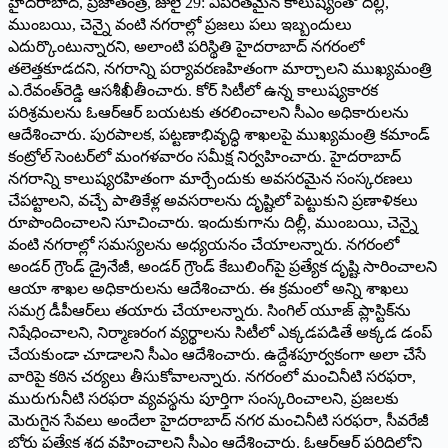
హైదరాబాద్‌, ప్రజాతంత్ర, జులై 29: విపరీతమైన కాలుష్యంతో దిల్లీ,
ముంబయి, చెన్నై వంటి నగరాల్లో ప్రజలు పలు ఇబ్బందులు
ఎదుర్కొంటున్నారని, అలాంటి పరిస్థితి హైదరాబాద్‌ నగరంలో
తలెత్తకూడదని, నగరాన్ని పర్యావరణహితంగా మార్చాలని ముఖ్యమంత్రి
ఎ.రేవంత్‌రెడ్డి ఆసశీఖీతీంచారు. కోర్‌ సిటీలో ఉన్న కాలుష్యకారక
పరిశ్రమలను ఓఆర్‌ఆర్‌ బయటకు తరలించాలని సీఎం అధికారులను
ఆదేశించారు. పురపాలక, పట్టణాభివృద్ధి శాఖలపై ముఖ్యమంత్రి కమాండ్‌
కంట్రోల్‌ సెంటర్‌లో మంగళవారం సమీక్ష నిర్వహించారు. హైదరాబాద్‌
నగరాన్ని కాలుష్యరహితంగా మార్చేందుకు అవసరమైన సంస్కరణలు
చేపట్టాలని, వచ్చే పాతికేళ్ల అవసరాలను దృష్టిలో పెట్టుకుని ప్రణాళికలు
రూపొందించాలని సూచించారు. ఇందుకుగాను దిల్లీ, ముంబయి, చెన్నై
వంటి నగరాల్లో సమస్యలను అధ్యయనం చేయాలన్నారు. నగరంలో
అండర్‌ గ్రౌండ్‌ డ్రైనేజీ, అండర్‌ గ్రౌండ్‌ కేబులింగ్‌పై ప్రత్యేక దృష్టి సారించాలని
ఆయా శాఖల అధికారులను ఆదేశించారు. ఈ క్రమంలో అన్ని శాఖలు
సమగ్ర డీపీఆర్‌లు తయారు చేయాలన్నారు. సింగిల్‌ యూజ్‌ ప్లాస్టిక్‌ను
నిషేధించాలని, నిర్మాణరంగ వ్యర్థాలను సిటీలో ఎక్కడపడితే అక్కడ డంప్‌
చేయకుండా చూడాలని సీఎం ఆదేశించారు. ఉద్దేశపూర్వకంగా అలా చేసే
వారిపై కఠిన చర్యలు తీసుకోవాలన్నారు. నగరంలో మంచినీటి సరఫరా,
మురుగునీటి సరఫరా వ్యవస్థను పూర్తిగా సంస్కరించాలని, ప్రజలకు
మెరుగైన సేవలు అందేలా హైదరాబాద్‌ నగర మంచినీటి సరఫరా, సీవరేజీ
బోర్డు ప్రత్యేక శ్రద్ధ వహించాలని సీఎం ఆదేశించారు. ఓఆర్‌ఆర్‌ పరిధిలోని