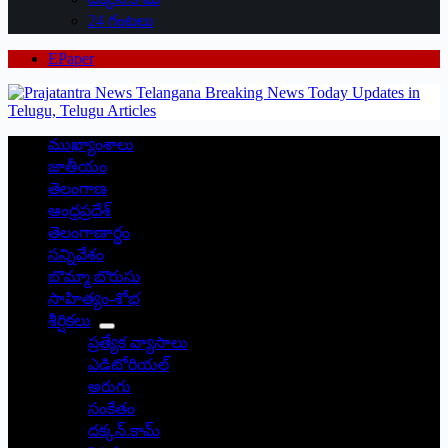
24 గంటలు
EPaper
ముఖ్యాంశాలు
జాతీయం
తెలంగాణ
ఆంధ్రప్రదేశ్
తెలంగాణార్థం
సన్నివేశం
బొమ్మా బొరుసు
సాహిత్యం-శోభ
శీర్షికలు
ప్రత్యేక వ్యాసాలు
ఎడిటోరియల్
అరుగు
సంకేతం
దక్కన్.కామ్