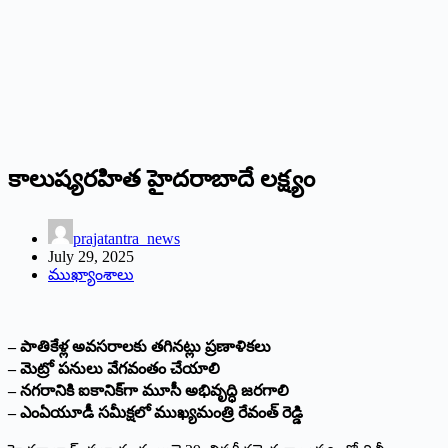
కాలుష్యరహిత హైదరాబాదే లక్ష్యం
prajatantra_news
July 29, 2025
ముఖ్యాంశాలు
– పాతికేళ్ల అవసరాలకు తగినట్లు ప్రణాళికలు
– మెట్రో పనులు వేగవంతం చేయాలి
– నగరానికి ఐకానిక్‌గా మూసీ అభివృద్ధి జరగాలి
– ఎంఏయూడీ సమీక్షలో ముఖ్యమంత్రి రేవంత్‌ రెడ్డి