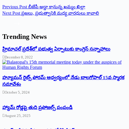
Previous
Post
బీజేపీ అడ్డా కానున్న ఖమ్మం ఖిల్లా
Next
Post
ప్రజలు, ప్రభుత్వానికి మధ్య వారధులు కావాలి
Trending News
‌హ్రిమాచల్‌ ‌ప్రదేశ్‌లో పభుత్వ ఏర్పాటుకు కాంగ్రెస్‌ ‌సన్నాహాలు
December 8, 2022
హ్యూమన్‌ రైట్స్‌ ఫోరమ్‌ ఆధ్వర్యంలో నేడు బాలగోపాల్‌ 15వ స్మారక
సమావేశం
October 5, 2024
హ్యామ్‌ రోడ్లపై తుది ప్రపోజల్స్‌ పంపండి
August 25, 2025