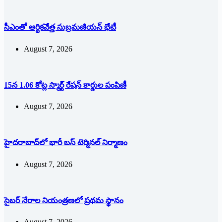
సీఎంతో ఆర్థికవేత్త సుబ్రమణియన్ భేటీ
August 7, 2026
15న 1.06 కోట్ల స్మార్ట్ రేషన్ కార్డుల పంపిణీ
August 7, 2026
హైదరాబాద్‌లో భారీ బస్‌ ‌టెర్మినల్‌ ‌నిర్మాణం
August 7, 2026
సైబర్ నేరాల నియంత్రణలో ప్రథమ స్థానం
August 7, 2026