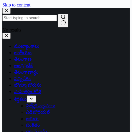
Skip to content
No results
ముఖ్యాంశాలు
జాతీయం
తెలంగాణ
ఆంధ్రప్రదేశ్
తెలంగాణార్థం
సన్నివేశం
బొమ్మా బొరుసు
సాహిత్యం-శోభ
శీర్షికలు
ప్రత్యేక వ్యాసాలు
ఎడిటోరియల్
అరుగు
సంకేతం
దక్కన్.కామ్