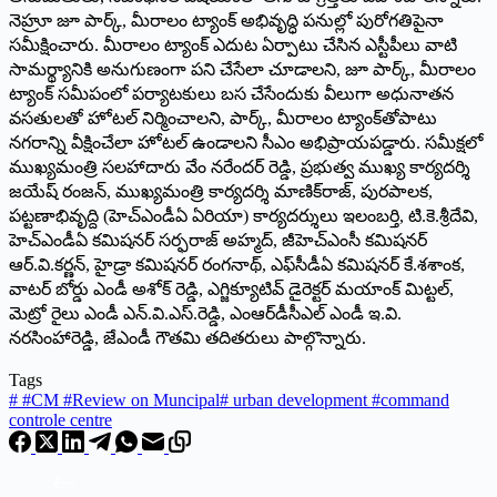
నెహ్రూ జూ పార్క్‌, మీరాలం ట్యాంక్‌ అభివృద్ధి పనుల్లో పురోగతిపైనా
సమీక్షించారు. మీరాలం ట్యాంక్‌ ఎదుట ఏర్పాటు చేసిన ఎస్టీపీలు వాటి
సామర్థ్యానికి అనుగుణంగా పని చేసేలా చూడాలని, జూ పార్క్‌, మీరాలం
ట్యాంక్‌ సమీపంలో పర్యాటకులు బస చేసేందుకు వీలుగా అధునాతన
వసతులతో హోటల్‌ నిర్మించాలని, పార్క్‌, మీరాలం ట్యాంక్‌తోపాటు
నగరాన్ని వీక్షించేలా హోటల్‌ ఉండాలని సీఎం అభిప్రాయపడ్డారు. సమీక్షలో
ముఖ్యమంత్రి సలహాదారు వేం నరేందర్‌ రెడ్డి, ప్రభుత్వ ముఖ్య కార్యదర్శి
జయేష్‌ రంజన్‌, ముఖ్యమంత్రి కార్యదర్శి మాణిక్‌రాజ్‌, పురపాలక,
పట్టణాభివృద్ది (హెచ్‌ఎండీఏ ఏరియా) కార్యదర్శులు ఇలంబర్తి, టి.కె.శ్రీదేవి,
హెచ్‌ఎండీఏ కమిషనర్‌ సర్ఫరాజ్‌ అహ్మద్‌, జీహెచ్‌ఎంసీ కమిషనర్‌
ఆర్‌.వి.కర్ణన్‌, హైడ్రా కమిషనర్‌ రంగనాథ్‌, ఎఫ్‌సీడీఏ కమిషనర్‌ కే.శశాంక,
వాటర్‌ బోర్డు ఎండీ అశోక్‌ రెడ్డి, ఎగ్జిక్యూటివ్‌ డైరెక్టర్‌ మయాంక్‌ మిట్టల్‌,
మెట్రో రైలు ఎండీ ఎన్‌.వి.ఎస్‌.రెడ్డి, ఎంఆర్‌డీసీఎల్‌ ఎండీ ఇ.వి.
నరసింహారెడ్డి, జేఎండీ గౌతమి తదితరులు పాల్గొన్నారు.
Tags
#
#CM #Review on Muncipal
#
urban development #command
controle centre