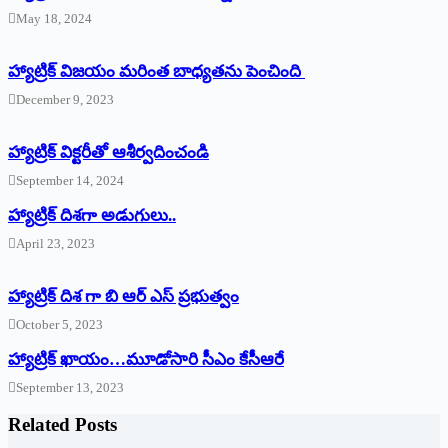
May 18, 2024
హ్యాట్రిక్ విజయం మరింత బాధ్యతను పెంచింది
December 9, 2023
హ్యాట్రిక్‌ ‌విక్టరీతో ఆశీర్వదించండి
September 14, 2024
‌హ్యాట్రిక్‌ ‌దిశగా అడుగులు..
April 23, 2023
హ్యాట్రిక్ దిశ గా బి ఆర్ ఎస్ ప్రభుత్వం
October 5, 2023
హ్యాట్రిక్‌ ‌ఖాయం…మూడోసారి సీఎం కేసీఆరే
September 13, 2023
Related Posts