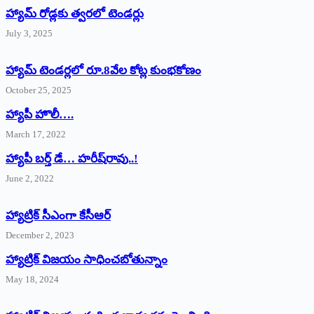
హ్యామ్‌ రోడ్లకు త్వరలో టెండర్లు
July 3, 2025
హ్యామ్‌ ‌టెండర్లలో రూ.8వేల కోట్ల కుంభకోణం
October 25, 2025
హ్యాపీ హొలీ….
March 17, 2022
హ్యాపీ బర్త్ ‌డే… హరీష్‌రావు..!
June 2, 2022
హ్యాట్రిక్‌ ‌సీఎంగా కేసీఆర్‌
December 2, 2023
హ్యాట్రిక్‌ విజయం సాధించబోతున్నాం
May 18, 2024