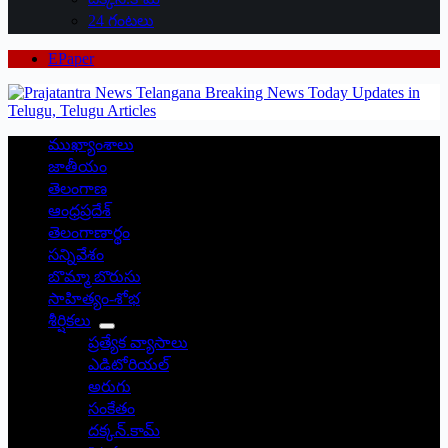
24 గంటలు
EPaper
ముఖ్యాంశాలు
జాతీయం
తెలంగాణ
ఆంధ్రప్రదేశ్
తెలంగాణార్థం
సన్నివేశం
బొమ్మా బొరుసు
సాహిత్యం-శోభ
శీర్షికలు
ప్రత్యేక వ్యాసాలు
ఎడిటోరియల్
అరుగు
సంకేతం
దక్కన్.కామ్