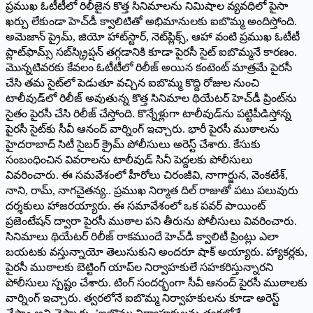
ప్రముఖ ఓటీటీలో రిలీజైన కొత్త సినిమాలను నిమిషాల వ్యవధిలో పైసా
ఖర్చు లేకుండా హెచ్‌డీ క్వాలిటితో అభిమానులకు ఐబొమ్మ అందిస్తోంది.
అమెజాన్‌ ‌ప్రైమ్‌, ‌జియో హాట్‌స్టార్‌, ‌నెట్‌ప్లిక్స్, ఆహా వంటి ప్రముఖ ఓటీటీ
ప్లాట్‌ఫామ్స్ ‌సబ్‌‌స్క్రిప్షన్‌ ‌తగ్గడానికి కూడా పైరసీ సైట్‌ ఐబొమ్మనే కారణం.
మొన్నటివరకు కేవలం ఓటీటీలో రిలీజ్‌ అయిన కంటెంట్‌ ‌మాత్రమే పైరసీ
చేసి తమ సైట్‌లో పెడుతూ వచ్చిన ఐబొమ్మ కొద్ది రోజుల నుంచి
టాలీవుడ్‌లో రిలీజ్‌ అవుతున్న కొత్త సినిమాల థియేటర్‌ ‌హెచ్‌డీ ప్రింట్‌ను
సైతం పైరసీ చేసి రిలీజ్‌ ‌చేస్తోంది. కొన్నేళ్లుగా టాలీవుడ్‌ను పట్టిపీడిస్తోన్న
పైరసీ సైట్‌కు సీవీ ఆనంద్‌ ‌వార్నింగ్‌ ఇచ్చారు. భారీ పైరసీ ముఠాలను
హైదరాబాద్‌ ‌సిటీ సైబర్‌ ‌క్రైమ్‌ ‌పోలీసులు అరెస్ట్ ‌చేశారు. కేసుకు
సంబంధించిన వివరాలను టాలీవుడ్‌ ‌సినీ పెద్దలకు పోలీసులు
వివరించారు. ఈ సమవేశంలో హీరోలు చిరంజీవి, నాగార్జున, వెంకటేశ్‌,
‌నాని, రామ్‌, ‌నాగచైతన్య.. ప్రముఖ నిర్మాత దిల్‌ ‌రాజుతో పటు పలువురు
దర్శకులు హాజరయ్యారు. ఈ సమావేశంలో ఒక పవర్‌ ‌పాయింట్‌
‌ప్రజెంటేషన్‌ ‌ద్వారా పైరసీ ముఠాల పని తీరును పోలీసులు వివరించారు.
సినిమాలు థియేటర్‌ ‌రిలీజ్‌ ‌రాకముందే హెచ్‌డీ క్వాలిటీ ప్రింట్లు ఎలా
బయటకు వస్తున్నాయో తెలుసుకుని అందరూ షాక్‌ అయ్యారు. హ్యాకర్లకు,
పైరసీ ముఠాలకు బెట్టింగ్‌ ‌యాప్‌ల నిర్వాహకులే సహకరిస్తున్నారని
పోలీసులు స్పష్టం చేశారు. టింగ్‌ ‌సందర్భంగా సీవీ ఆనంద్‌ ‌పైరసీ ముఠాలకు
వార్నింగ్‌ ఇచ్చారు. త్వరలోనే ఐబొమ్మ నిర్వాహకులను కూడా అరెస్ట్