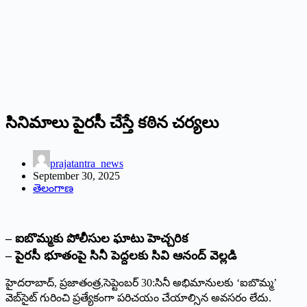
సినిమాలు పైరసీ చేస్తే కఠిన చర్యలు
prajatantra_news
September 30, 2025
తెలంగాణ
– ఐబొమ్మకు పోలీసుల ఘాటు హెచ్చరిక
– పైరసీ భూతంపై సినీ పెద్దలకు సివి ఆనంద్‌ ‌వెల్లడి
హైదరాబాద్‌,‌ ప్రజాతంత్ర,సెప్టెంబర్‌ 30:‌సినీ అభిమానులకు ‘ఐబొమ్మ’
వెబ్‌సైట్‌ ‌గురించి ప్రత్యేకంగా పరిచయం చేయాల్సిన అవసరం లేదు.