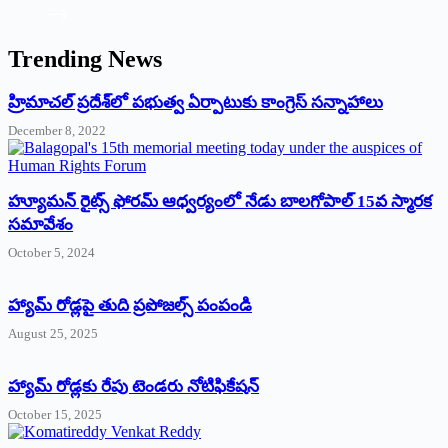
Trending News
‌హ్రిమాచల్‌ ‌ప్రదేశ్‌లో పభుత్వ ఏర్పాటుకు కాంగ్రెస్‌ ‌సన్నాహాలు
December 8, 2022
హ్యూమన్‌ రైట్స్‌ ఫోరమ్‌ ఆధ్వర్యంలో నేడు బాలగోపాల్‌ 15వ స్మారక
సమావేశం
October 5, 2024
హ్యామ్‌ రోడ్లపై తుది ప్రపోజల్స్‌ పంపండి
August 25, 2025
హ్యామ్‌ రోడ్లకు రేపు టెండరు నోటిఫికేషన్‌
October 15, 2025