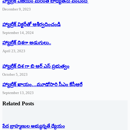
హ్యాట్రిక్ విజయం మరింత బాధ్యతను పెంచింది
December 9, 2023
హ్యాట్రిక్‌ ‌విక్టరీతో ఆశీర్వదించండి
September 14, 2024
‌హ్యాట్రిక్‌ ‌దిశగా అడుగులు..
April 23, 2023
హ్యాట్రిక్ దిశ గా బి ఆర్ ఎస్ ప్రభుత్వం
October 5, 2023
హ్యాట్రిక్‌ ‌ఖాయం…మూడోసారి సీఎం కేసీఆరే
September 13, 2023
Related Posts
పేద బ్రాహ్మణుల అభ్యున్నతే ధ్యేయం