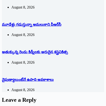
August 8, 2026
మూడేళ్లు గ‌డుస్తున్నా అమ‌లుకాని పీఆర్‌సీ
August 8, 2026
అతుక్కున్న రెండు కిడ్నీలకు అరుదైన శస్త్రచికిత్స
August 8, 2026
నైపుణ్యాలుంటేనే ఉపాధి అవకాశాలు
August 8, 2026
Leave a Reply