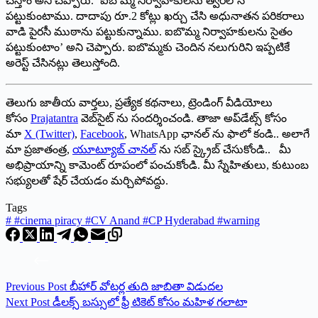
‌చేస్తాం అని చెప్పారు. ’ఐబొమ్మ నిర్వాహకులను త్వరలోనే
పట్టుకుంటాము. దాదాపు రూ.2 కోట్లు ఖర్చు చేసి అధునాతన పరికరాలు
వాడి పైరసీ ముఠాను పట్టుకున్నాము. ఐబొమ్మ నిర్వాహకులను సైతం
పట్టుకుంటాం’ అని చెప్పారు. ఐబొమ్మకు చెందిన నలుగురిని ఇప్పటికే
అరెస్ట్ ‌చేసినట్లు తెలుస్తోంది.
తెలుగు జాతీయ వార్తలు, ప్రత్యేక కథనాలు, ట్రెండింగ్ వీడియోలు
కోసం
Prajatantra
వెబ్‌సైట్ ను సందర్శించండి. తాజా అప్‌డేట్స్ కోసం
మా
X (Twitter)
,
Facebook
, WhatsApp ఛానల్ ను ఫాలో కండి.. అలాగే
మా ప్రజాతంత్ర,
యూట్యూబ్ చానల్
ను సబ్ స్క్రైబ్ చేసుకోండి.. మీ
అభిప్రాయాన్ని కామెంట్ రూపంలో పంచుకోండి. మీ స్నేహితులు, కుటుంబ
సభ్యులతో షేర్ చేయడం మర్చిపోవద్దు.
Tags
#
#cinema piracy #CV Anand #CP Hyderabad #warning
Previous
Post
బీహార్‌ ‌వోటర్ల‌ తుది జాబితా విడుదల
Next
Post
డీలక్స్ ‌బస్సులో ఫ్రీ టికెట్‌ ‌కోసం మహిళ గలాటా