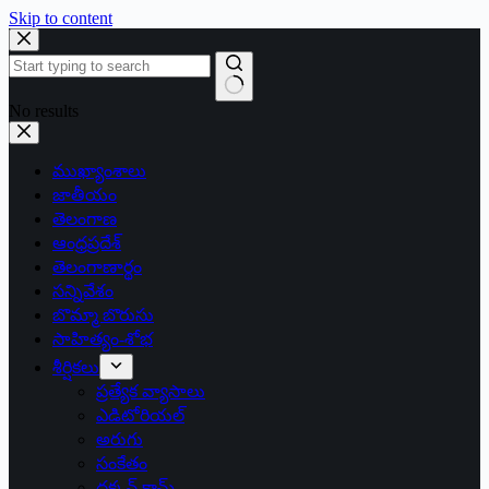
Skip to content
No results
ముఖ్యాంశాలు
జాతీయం
తెలంగాణ
ఆంధ్రప్రదేశ్
తెలంగాణార్థం
సన్నివేశం
బొమ్మా బొరుసు
సాహిత్యం-శోభ
శీర్షికలు
ప్రత్యేక వ్యాసాలు
ఎడిటోరియల్
అరుగు
సంకేతం
దక్కన్.కామ్