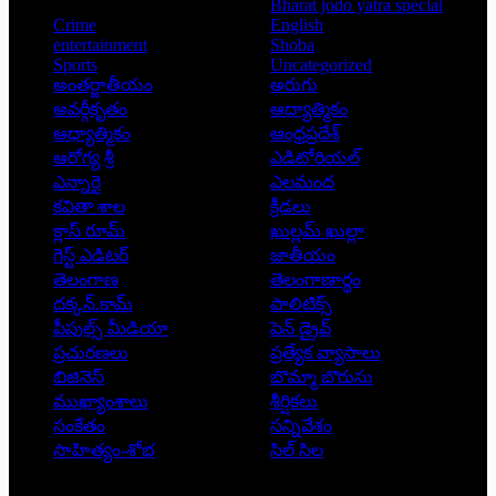
Bharat jodo yatra special
Crime
English
entertainment
Shoba
Sports
Uncategorized
అంతర్జాతీయం
అరుగు
అవర్గీకృతం
ఆద్యాత్మికం
ఆధ్యాత్మికం
ఆంధ్రప్రదేశ్
ఆరోగ్య శ్రీ
ఎడిటోరియల్
ఎన్నారై
ఎలమంద
కవితా శాల
క్రీడలు
క్లాస్ రూమ్
ఖుల్లమ్ ఖుల్లా
గెస్ట్ ఎడిటర్
జాతీయం
తెలంగాణ
తెలంగాణార్థం
దక్కన్.కామ్
పాలిటిక్స్
పీపుల్స్ ‌మీడియా
పెన్ డ్రైవ్
ప్రచురణలు
ప్రత్యేక వ్యాసాలు
బిజినెస్
బొమ్మా బొరుసు
ముఖ్యాంశాలు
శీర్షికలు
సంకేతం
సన్నివేశం
సాహిత్యం-శోభ
సిల్ సిల
Copyright © 2026 - Prajatantra