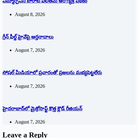
ఎమ్మార్పీఎస్ పోరాట ఫలితమే ఆరోగ్యశ్రీ పథకం
August 8, 2026
గ్రీన్ ఫీల్డ్ హైవేపై ఆర్తనాదాలు
August 7, 2026
సోషల్‌ ‌మీడియాలో ప్రచారంతో ప్రజలను మభ్యపెట్టలేరు
August 7, 2026
హైదరాబాద్‌లో మైక్రోసాఫ్ట్ ‌కొత్త క్లౌడ్‌ ‌రీజియన్‌
August 7, 2026
Leave a Reply