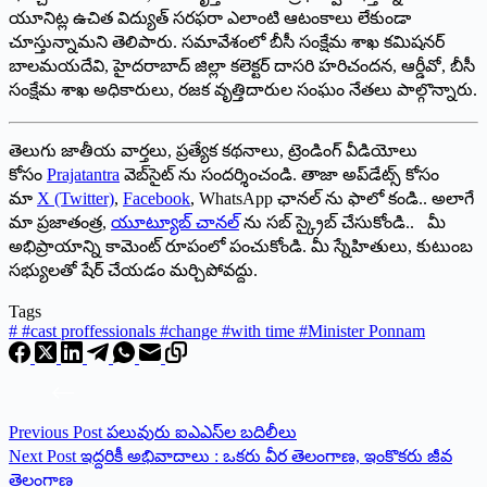
యూనిట్ల ఉచిత విద్యుత్‌ సరఫరా ఎలాంటి ఆటంకాలు లేకుండా
చూస్తున్నామని తెలిపారు. సమావేశంలో బీసీ సంక్షేమ శాఖ కమిషనర్‌
బాలమయదేవి, హైదరాబాద్‌ జిల్లా కలెక్టర్‌ దాసరి హరిచందన, ఆర్డీవో, బీసీ
సంక్షేమ శాఖ అధికారులు, రజక వృత్తిదారుల సంఘం నేతలు పాల్గొన్నారు.
తెలుగు జాతీయ వార్తలు, ప్రత్యేక కథనాలు, ట్రెండింగ్ వీడియోలు
కోసం
Prajatantra
వెబ్‌సైట్ ను సందర్శించండి. తాజా అప్‌డేట్స్ కోసం
మా
X (Twitter)
,
Facebook
, WhatsApp ఛానల్ ను ఫాలో కండి.. అలాగే
మా ప్రజాతంత్ర,
యూట్యూబ్ చానల్
ను సబ్ స్క్రైబ్ చేసుకోండి.. మీ
అభిప్రాయాన్ని కామెంట్ రూపంలో పంచుకోండి. మీ స్నేహితులు, కుటుంబ
సభ్యులతో షేర్ చేయడం మర్చిపోవద్దు.
Tags
#
#cast proffessionals #change #with time #Minister Ponnam
Previous
Post
పలువురు ఐఎఎస్‌ల బదిలీలు
Next
Post
ఇద్దరికీ అభివాదాలు : ఒకరు వీర తెలంగాణ, ఇంకొకరు జీవ
తెలంగాణ