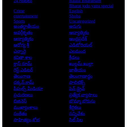
24 గంటలు
Balala Bharatham
Bharat jodo yatra special
Crime
English
entertainment
Shoba
Sports
Uncategorized
అంతర్జాతీయం
అరుగు
అవర్గీకృతం
ఆద్యాత్మికం
ఆధ్యాత్మికం
ఆంధ్రప్రదేశ్
ఆరోగ్య శ్రీ
ఎడిటోరియల్
ఎన్నారై
ఎలమంద
కవితా శాల
క్రీడలు
క్లాస్ రూమ్
ఖుల్లమ్ ఖుల్లా
గెస్ట్ ఎడిటర్
జాతీయం
తెలంగాణ
తెలంగాణార్థం
దక్కన్.కామ్
పాలిటిక్స్
పీపుల్స్ ‌మీడియా
పెన్ డ్రైవ్
ప్రచురణలు
ప్రత్యేక వ్యాసాలు
బిజినెస్
బొమ్మా బొరుసు
ముఖ్యాంశాలు
శీర్షికలు
సంకేతం
సన్నివేశం
సాహిత్యం-శోభ
సిల్ సిల
Copyright © 2026 - Prajatantra