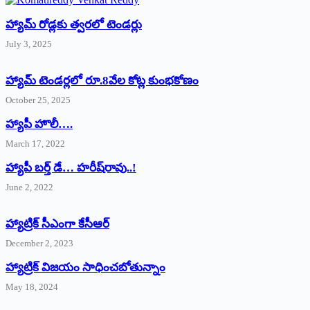
హ్యామ్‌ రోడ్లకు త్వరలో టెండర్లు
July 3, 2025
హ్యామ్‌ ‌టెండర్లలో రూ.8వేల కోట్ల కుంభకోణం
October 25, 2025
హ్యాపీ హొలీ….
March 17, 2022
హ్యాపీ బర్త్ ‌డే… హరీష్‌రావు..!
June 2, 2022
హ్యాట్రిక్‌ ‌సీఎంగా కేసీఆర్‌
December 2, 2023
హ్యాట్రిక్‌ విజయం సాధించబోతున్నాం
May 18, 2024