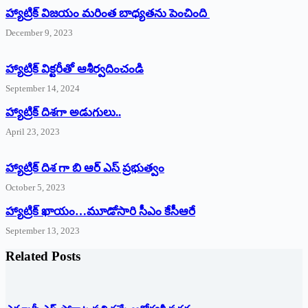
హ్యాట్రిక్ విజయం మరింత బాధ్యతను పెంచింది
December 9, 2023
హ్యాట్రిక్‌ ‌విక్టరీతో ఆశీర్వదించండి
September 14, 2024
‌హ్యాట్రిక్‌ ‌దిశగా అడుగులు..
April 23, 2023
హ్యాట్రిక్ దిశ గా బి ఆర్ ఎస్ ప్రభుత్వం
October 5, 2023
హ్యాట్రిక్‌ ‌ఖాయం…మూడోసారి సీఎం కేసీఆరే
September 13, 2023
Related Posts