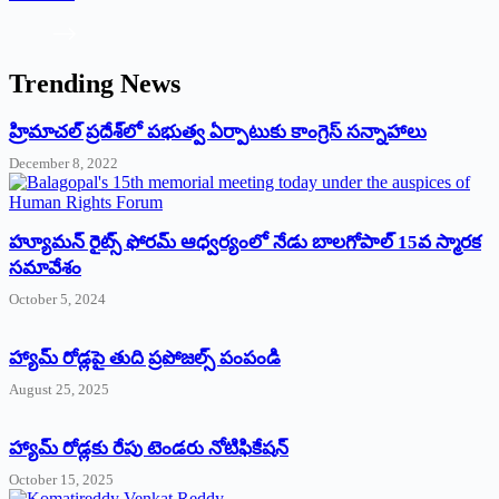
Trending News
‌హ్రిమాచల్‌ ‌ప్రదేశ్‌లో పభుత్వ ఏర్పాటుకు కాంగ్రెస్‌ ‌సన్నాహాలు
December 8, 2022
హ్యూమన్‌ రైట్స్‌ ఫోరమ్‌ ఆధ్వర్యంలో నేడు బాలగోపాల్‌ 15వ స్మారక
సమావేశం
October 5, 2024
హ్యామ్‌ రోడ్లపై తుది ప్రపోజల్స్‌ పంపండి
August 25, 2025
హ్యామ్‌ రోడ్లకు రేపు టెండరు నోటిఫికేషన్‌
October 15, 2025