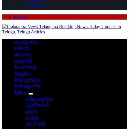
24 గంటలు
EPaper
ముఖ్యాంశాలు
జాతీయం
తెలంగాణ
ఆంధ్రప్రదేశ్
తెలంగాణార్థం
సన్నివేశం
బొమ్మా బొరుసు
సాహిత్యం-శోభ
శీర్షికలు
ప్రత్యేక వ్యాసాలు
ఎడిటోరియల్
అరుగు
సంకేతం
దక్కన్.కామ్