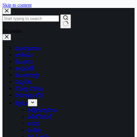
Skip to content
No results
ముఖ్యాంశాలు
జాతీయం
తెలంగాణ
ఆంధ్రప్రదేశ్
తెలంగాణార్థం
సన్నివేశం
బొమ్మా బొరుసు
సాహిత్యం-శోభ
శీర్షికలు
ప్రత్యేక వ్యాసాలు
ఎడిటోరియల్
అరుగు
సంకేతం
దక్కన్.కామ్