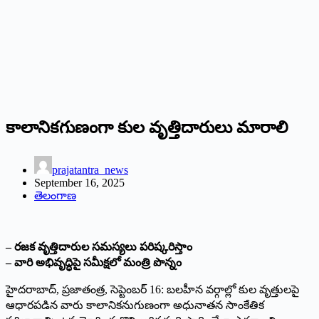
కాలానికగుణంగా కుల వృత్తిదారులు మారాలి
prajatantra_news
September 16, 2025
తెలంగాణ
– రజక వృత్తిదారుల సమస్యలు పరిష్కరిస్తాం
– వారి అభివృద్ధిపై సమీక్షలో మంత్రి పొన్నం
హైదరాబాద్‌, ప్రజాతంత్ర, సెప్టెంబర్‌ 16: బలహీన వర్గాల్లో కుల వృత్తులపై
ఆధారపడిన వారు కాలానికనుగుణంగా అధునాతన సాంకేతిక