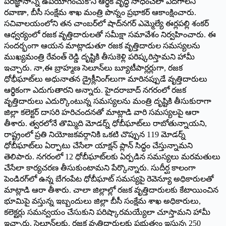
పరిజ్ఞానాన్ని ఉపయోగించుకొని ఆర్థిక వృద్ధి సాధించేలా ఎదగాలని
రవాణా, బీసీ సంక్షేమ శాఖ మంత్రి పొన్నం ప్రభాకర్‌ ఆకాంక్షించారు.
సచివాలయంలోని తన చాంబర్‌లో షాద్‌నగర్‌ ఎమ్మెల్యే ఈర్లపల్లి శంకర్‌
ఆధ్వర్యంలో రజక వృత్తిదారులతో సమీక్షా సమావేశం నిర్వహించారు. ఈ
సందర్భంగా ఆయన మాట్లాడుతూ రజక వృత్తిదారుల సమస్యలను
ముఖ్యమంత్రి రేవంత్‌ రెడ్డి దృష్టికి తీసుకెళ్లి పరిష్కరిస్తామని హామీ
ఇచ్చారు. నా,ఈ బ్రాహ్మణ సెలూన్‌లు బ్యూటీపార్లర్లుగా, రజక
ధోభీఘాట్‌లు అధునాతన డ్రైక్లీనింగ్‌లుగా మారినప్పుడే వృత్తిదారులు
ఆర్థికంగా ఎదుగుతారని అన్నారు. హైదరాబాద్‌ నగరంలో రజక
వృత్తిదారులు ఎదుర్కొంటున్న సమస్యలను మంత్రి దృష్టికి తీసుకురాగా
జిల్లా కలెక్టర్‌ దాసరి హరిచందనతో మాట్లాడి వారి సమస్యలపై ఆరా
తీశారు. త్వరలోనే తొమ్మిది మోడర్న్‌ ధోబీఘాట్‌లు రాబోతున్నాయని,
రాష్ట్రంలో ప్రతి నియోజకవర్గానికి ఒకటి చొప్పున 119 మోడర్న్‌
ధోబీఘాట్‌లు ఏర్పాటు చేసేలా యాక్షన్‌ ప్లాన్‌ సిద్ధం చేస్తున్నామని
తెలిపారు. నగరంలో 12 ధోబీఘాట్‌లకు ఏర్పడిన సమస్యలు మరమతులు
చేసేలా కార్యచరణ తీసుకుంటామని పేర్కొన్నారు. సుదీర్ఘ కాలంగా
పెండిరగ్‌లో ఉన్న బేగంపేట ధోబీఘాట్‌ సమస్యపై రెవెన్యూ అధికారులతో
మాట్లాడి ఆరా తీశారు. చాలా జిల్లాల్లో రజక వృత్తిదారులకు కేటాయించిన
భూమిపై వస్తున్న ఇబ్బందులు జిల్లా బీసీ సంక్షేమ శాఖ అధికారులు,
కలెక్టర్లు సమన్వయం చేసుకుని పరిష్కారమయ్యేలా చూస్తామని హామీ
ఇచ్చారు. సెలూన్‌లకు, రజక వృత్తిదారులకు ప్రభుత్వం ఇస్తున్న 250