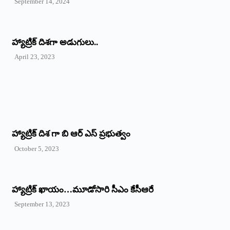
September 14, 2024
‌హ్యాట్రిక్‌ ‌దిశగా అడుగులు..
April 23, 2023
హ్యాట్రిక్ దిశ గా బి ఆర్ ఎస్ ప్రభుత్వం
October 5, 2023
హ్యాట్రిక్‌ ‌ఖాయం…మూడోసారి సీఎం కేసీఆరే
September 13, 2023