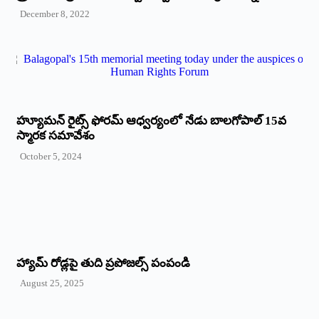
December 8, 2022
హ్యూమన్‌ రైట్స్‌ ఫోరమ్‌ ఆధ్వర్యంలో నేడు బాలగోపాల్‌ 15వ
స్మారక సమావేశం
October 5, 2024
హ్యామ్‌ రోడ్లపై తుది ప్రపోజల్స్‌ పంపండి
August 25, 2025