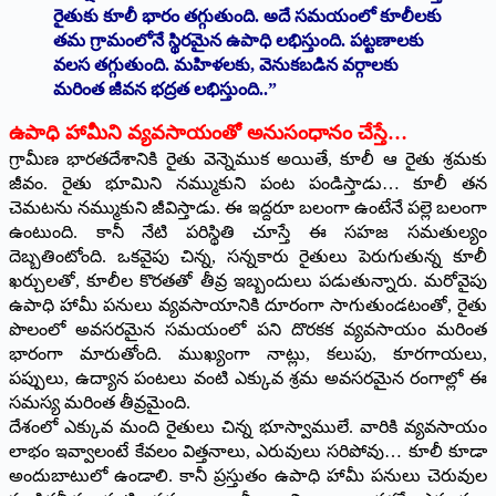
రైతుకు కూలీ భారం తగ్గుతుంది. అదే సమయంలో కూలీలకు
తమ గ్రామంలోనే స్థిరమైన ఉపాధి లభిస్తుంది. పట్టణాలకు
వలస తగ్గుతుంది. మహిళలకు, వెనుకబడిన వర్గాలకు
మరింత జీవన భద్రత లభిస్తుంది..”
ఉపాధి హామీని వ్యవసాయంతో అనుసంధానం చేస్తే…
గ్రామీణ భారతదేశానికి రైతు వెన్నెముక అయితే, కూలీ ఆ రైతు శ్రమకు
జీవం. రైతు భూమిని నమ్ముకుని పంట పండిస్తాడు… కూలీ తన
చెమటను నమ్ముకుని జీవిస్తాడు. ఈ ఇద్దరూ బలంగా ఉంటేనే పల్లె బలంగా
ఉంటుంది. కానీ నేటి పరిస్థితి చూస్తే ఈ సహజ సమతుల్యం
దెబ్బతింటోంది. ఒకవైపు చిన్న, సన్నకారు రైతులు పెరుగుతున్న కూలీ
ఖర్చులతో, కూలీల కొరతతో తీవ్ర ఇబ్బందులు పడుతున్నారు. మరోవైపు
ఉపాధి హామీ పనులు వ్యవసాయానికి దూరంగా సాగుతుండటంతో, రైతు
పొలంలో అవసరమైన సమయంలో పని దొరకక వ్యవసాయం మరింత
భారంగా మారుతోంది. ముఖ్యంగా నాట్లు, కలుపు, కూరగాయలు,
పప్పులు, ఉద్యాన పంటలు వంటి ఎక్కువ శ్రమ అవసరమైన రంగాల్లో ఈ
సమస్య మరింత తీవ్రమైంది.
దేశంలో ఎక్కువ మంది రైతులు చిన్న భూస్వాములే. వారికి వ్యవసాయం
లాభం ఇవ్వాలంటే కేవలం విత్తనాలు, ఎరువులు సరిపోవు… కూలీ కూడా
అందుబాటులో ఉండాలి. కానీ ప్రస్తుతం ఉపాధి హామీ పనులు చెరువుల