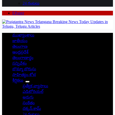
24 గంటలు
EPaper
ముఖ్యాంశాలు
జాతీయం
తెలంగాణ
ఆంధ్రప్రదేశ్
తెలంగాణార్థం
సన్నివేశం
బొమ్మా బొరుసు
సాహిత్యం-శోభ
శీర్షికలు
ప్రత్యేక వ్యాసాలు
ఎడిటోరియల్
అరుగు
సంకేతం
దక్కన్.కామ్
24 గంటలు