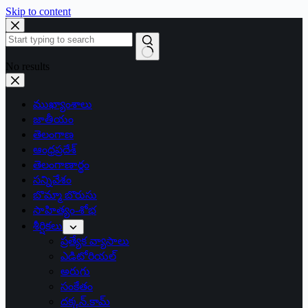
Skip to content
No results
ముఖ్యాంశాలు
జాతీయం
తెలంగాణ
ఆంధ్రప్రదేశ్
తెలంగాణార్థం
సన్నివేశం
బొమ్మా బొరుసు
సాహిత్యం-శోభ
శీర్షికలు
ప్రత్యేక వ్యాసాలు
ఎడిటోరియల్
అరుగు
సంకేతం
దక్కన్.కామ్