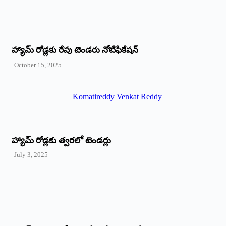
హ్యామ్‌ రోడ్లకు రేపు టెండరు నోటిఫికేషన్‌
October 15, 2025
హ్యామ్‌ రోడ్లకు త్వరలో టెండర్లు
July 3, 2025