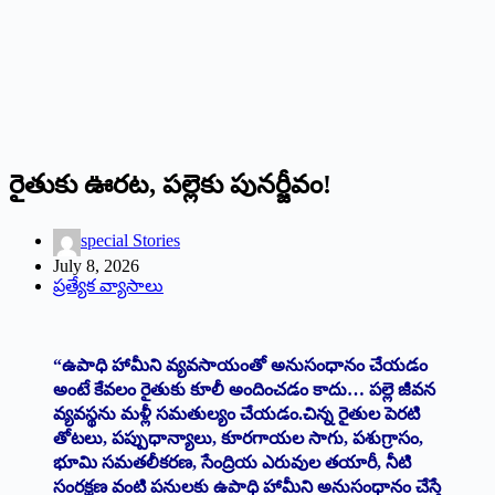
రైతుకు ఊరట, పల్లెకు పునర్జీవం!
special Stories
July 8, 2026
ప్రత్యేక వ్యాసాలు
“ఉపాధి హామీని వ్యవసాయంతో అనుసంధానం చేయడం
అంటే కేవలం రైతుకు కూలీ అందించడం కాదు… పల్లె జీవన
వ్యవస్థను మళ్లీ సమతుల్యం చేయడం.చిన్న రైతుల పెరటి
తోటలు, పప్పుధాన్యాలు, కూరగాయల సాగు, పశుగ్రాసం,
భూమి సమతలీకరణ, సేంద్రియ ఎరువుల తయారీ, నీటి
సంరక్షణ వంటి పనులకు ఉపాధి హామీని అనుసంధానం చేస్తే