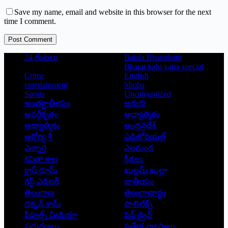
Save my name, email and website in this browser for the next
time I comment.
Post Comment
24 గంటలు
Balala Bharatham
Bharat jodo yatra special
Crime
English
entertainment
Shoba
Sports
Uncategorized
అంతర్జాతీయం
అరుగు
అవర్గీకృతం
ఆద్యాత్మికం
ఆధ్యాత్మికం
ఆంధ్రప్రదేశ్
ఆరోగ్య శ్రీ
ఎడిటోరియల్
ఎన్నారై
ఎలమంద
కవితా శాల
క్రీడలు
క్లాస్ రూమ్
ఖుల్లమ్ ఖుల్లా
గెస్ట్ ఎడిటర్
జాతీయం
తెలంగాణ
తెలంగాణార్థం
దక్కన్.కామ్
పాలిటిక్స్
పీపుల్స్ ‌మీడియా
పెన్ డ్రైవ్
ప్రచురణలు
ప్రత్యేక వ్యాసాలు