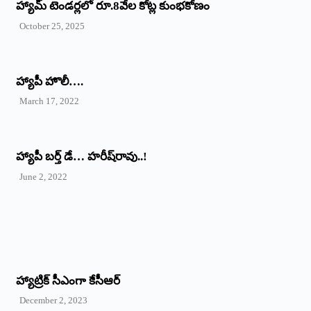
హ్యామ్‌ ‌టెండర్లలో రూ.8వేల కోట్ల కుంభకోణం
October 25, 2025
హ్యాపీ హొలీ….
March 17, 2022
హ్యాపీ బర్త్ ‌డే… హరీష్‌రావు..!
June 2, 2022
హ్యాట్రిక్‌ ‌సీఎంగా కేసీఆర్‌
December 2, 2023