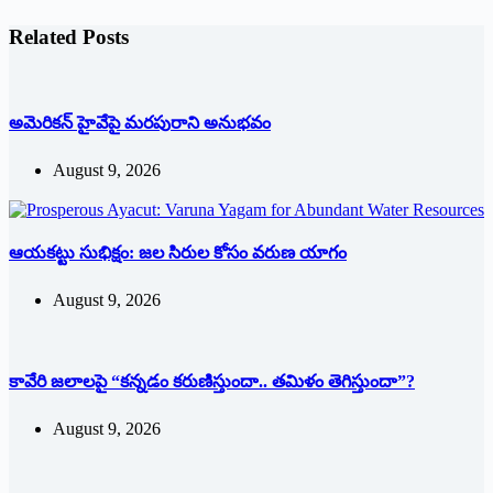
Related Posts
అమెరికన్ హైవేపై మ‌ర‌పురాని అనుభ‌వం
August 9, 2026
ఆయకట్టు సుభిక్షం: జల సిరుల కోసం వరుణ యాగం
August 9, 2026
కావేరి జలాలపై “కన్నడం కరుణిస్తుందా.. తమిళం తెగిస్తుందా”?
August 9, 2026