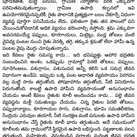
పూడికతీత, మట్టి పనులు, గ్రామీణ నిర్మాణాల వరకే ఎక్కువగా
పరిమితమవుతున్నాయి. గ్రామీణ ఉపాధి కల్పనలో ఇవి
ఉపయోగకరమైనప్పటికీ, రైతు పొలానికి ప్రత్యక్షంగా బలం చేకూర్చే విధంగా
వ్యవస్థ పూర్తిగా పనిచేయడం లేదు. ఫలితంగా రైతు తన పొలంలో పని
చేయించుకోవడానికి అధిక వ్యయం భరించాల్సి వస్తోంది. శ్రమ ఎక్కువగా
అవసరమయ్యే పప్పులు, కూరగాయలు, మిల్లెట్లు, పండ్ల తోటలు వంటి
వైవిధ్య పంటల నుంచి రైతు వెనక్కి తగ్గి, తక్కువ శ్రమతో లేదా హామీ ఉన్న
పంటల వైపు మొగ్గు చూపుతున్నాడు.
ఇది కేవలం రైతు సమస్య కాదు… ఇది భవిష్యత్తు ఆహార భద్రతకు
సంబంధించిన అంశం. ఒకప్పుడు గ్రామాల్లో పెరటి తోటలు, పప్పులు,
నూనెగింజలు, పశుగ్రాసం, పశుసంపద అన్నీ కలిసి ఒక సమగ్ర జీవన
విధానంగా ఉండేవి. ఇప్పుడు ఒక్క పంట ఆధారిత వ్యవసాయం పెరగడం
వల్ల మట్టి సారం తగ్గుతోంది, పోషకాహారం తగ్గుతోంది, నీటి వినియోగం
పెరుగుతోంది. కాబట్టి ఉపాధి హామీని వ్యవసాయంతో అనుసంధానం
చేయడం అంటే కేవలం రైతుకు కూలీ అందించడం కాదు… పల్లె జీవన
వ్యవస్థను మళ్లీ సమతుల్యం చేయడం. చిన్న రైతుల పెరటి తోటలు,
పప్పుధాన్యాలు, కూరగాయల సాగు, పశుగ్రాసం, భూమి సమతలీకరణ,
సేంద్రియ ఎరువుల తయారీ, నీటి సంరక్షణ వంటి పనులకు ఉపాధి హామీని
అనుసంధానం చేస్తే రైతుకు కూలీ భారం తగ్గుతుంది. అదే సమయంలో
కూలీలకు తమ గ్రామంలోనే స్థిరమైన ఉపాధి లభిస్తుంది. పట్టణాలకు వలస
తగ్గుతుంది. మహిళలకు, వెనుకబడిన వర్గాలకు మరింత జీవన భద్రత