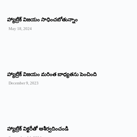
హ్యాట్రిక్‌ విజయం సాధించబోతున్నాం
May 18, 2024
హ్యాట్రిక్ విజయం మరింత బాధ్యతను పెంచింది
December 9, 2023
హ్యాట్రిక్‌ ‌విక్టరీతో ఆశీర్వదించండి