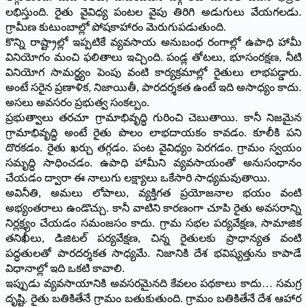
లభిస్తుంది. రైతు వైవిధ్య పంటల వైపు తిరిగి అడుగులు వేయగలడు.
గ్రామీణ కుటుంబాల్లో పోషకాహారం మెరుగుపడుతుంది.
కొన్ని రాష్ట్రాల్లో ఇప్పటికే వ్యవసాయ అనుబంధ రంగాల్లో ఉపాధి హామీ
వినియోగం మంచి ఫలితాలు ఇచ్చింది. పండ్ల తోటలు, భూసంరక్షణ, నీటి
వినియోగ సామర్థ్యం పెంపు వంటి కార్యక్రమాల్లో రైతులు లాభపడ్డారు.
అంటే సరైన ప్రణాళిక, నిజాయితీ, పారదర్శకత ఉంటే ఇది అసాధ్యం కాదు.
అసలు అవసరం ప్రభుత్వ సంకల్పం.
ప్రభుత్వాలు తరచూ గ్రామాభివృద్ధి గురించి చెబుతాయి. కానీ నిజమైన
గ్రామాభివృద్ధి అంటే రైతు పొలం లాభదాయకం కావడం. కూలీకి పని
దొరకడం. రైతు ఖర్చు తగ్గడం. పంట వైవిధ్యం పెరగడం. గ్రామం స్వయం
సమృద్ధి సాధించడం. ఉపాధి హామీని వ్యవసాయంతో అనుసంధానం
చేయడం ద్వారా ఈ నాలుగు లక్ష్యాలు ఒకేసారి సాధ్యమవుతాయి.
అవినీతి, అమలు లోపాలు, వ్యక్తిగత ప్రయోజనాల భయం వంటి
అభ్యంతరాలు ఉండొచ్చు. కానీ వాటిని కారణంగా చూపి రైతు అవసరాన్ని
నిర్లక్ష్యం చేయడం సమంజసం కాదు. గ్రామ సభల పర్యవేక్షణ, సామాజిక
తనిఖీలు, డిజిటల్ పర్యవేక్షణ, చిన్న రైతులకు ప్రాధాన్యత వంటి
పద్ధతులతో పారదర్శకత సాధ్యమే. నిజానికి దేశ భవిష్యత్తును కాపాడే
విధానాల్లో ఇది ఒకటి కావాలి.
ఇప్పుడు వ్యవసాయానికి అవసరమైనది కేవలం పథకాలు కాదు… సమగ్ర
దృష్టి. రైతు బతికితేనే గ్రామం బతుకుతుంది. గ్రామం బతికితేనే దేశ ఆహార