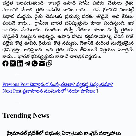
భద్రత బలపడుతుంది. కాబట్టి ఉపాధి హామీ పథకం చేతులు రైతు
పొలానికి చేరాలి. రైతు అడిగేది దానం కాదు… తన భూమిని నిలబెట్టే
విధాన మద్దతు. రైతు చెమటకు ప్రభుత్వ పథకం తోడైతే, అది కేవలం
పంటనే కాదు… గ్రామీణ భారత భవిష్యత్తును కూడా పండిస్తుంది. ఇక
ఆలస్యం చేయరాదు. గుంతలు తవ్వే చేతులు పొలం దున్నే రైతుకు
తోడైతేనే నిజమైన అభివృద్ధి. ఉపాధి హామీ వ్యవసాయాన్ని చేరిన రోజే
పల్లెకు కొత్త ఊపిరి, రైతుకు కొత్త నమ్మకం, దేశానికి మరింత సురక్షితమైన
భవిష్యత్తు లభిస్తుంది. ఇది రైతు కోసం తీసుకునే నిర్ణయం మాత్రమే
కాదు… భారత భవిష్యత్తును కాపాడే చారిత్రక నిర్ణయం.
Previous
Post
విద్యారంగ సంస్కరణలా? వ్యవస్థ విధ్వంసమా?
Next
Post
ప్రజాపాలన ముసుగులో ‘నయా ఫాసిజం’!
Trending News
‌హ్రిమాచల్‌ ‌ప్రదేశ్‌లో పభుత్వ ఏర్పాటుకు కాంగ్రెస్‌ ‌సన్నాహాలు