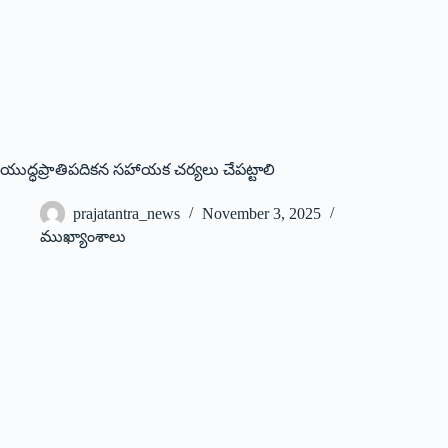
యుద్ధప్రాతిపదికన సహాయక చర్యలు చేపట్టాలి
prajatantra_news
November 3, 2025
ముఖ్యాంశాలు