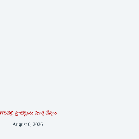
గౌరవెల్లి ప్రాజెక్టును పూర్తి చేస్తాం
August 6, 2026