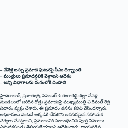
– చేవెళ్ల బస్పు ప్రమాద ఘటనపై సీఎం దిగ్భ్రాంతి
– మంత్రులు ప్రమాదస్థలికి వెళ్లాలని ఆదేశం
– అన్ని విభాగాలను రంగంలోకి దింపాలి
హైదరాబాద్‌, ప్రజాతంత్ర, నవంబర్‌ 3: రంగారెడ్డి జిల్లా చేవెళ్ల
మండలంలో జరిగిన రోడ్డు ప్రమాదంపై ముఖ్యమంత్రి ఎ.రేవంత్‌ రెడ్డి
విచారం వ్యక్తం చేశారు. ఈ ప్రమాదం తనను కలిచి వేసిందన్నారు.
అధికారులు వెంటనే అక్కడికి చేరుకొని అవసరమైన సహాయక
చర్యలు చేపట్టాలని, ప్రమాదానికి సంబంధించిన పూర్తి వివరాలు
ఎప్పటికప్పుడు తెలియజేయాలని ఆదేశించారు. గాయపడిన