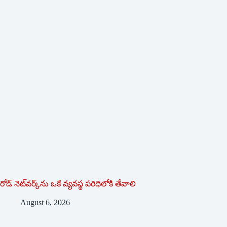
రోడ్ నెట్‌వర్క్‌ను ఒకే వ్య‌వ‌స్థ ప‌రిధిలోకి తేవాలి
August 6, 2026