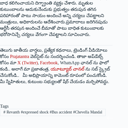
బాధ కలిగించాయని దిగ్బ్రాంతి వ్యక్తం చేశారు. మృతుల
కుటుంబాలను ఆదుకునేందుకు ప్రభుత్వం తరుపున తగిన
పరిహారంతో పాటు సాయం అందించే అన్ని చర్యలు చేపట్టాలని
మంత్రులు, అధికారులను ఆదేశించారు.ప్రమాదాలు జరిగినపుడు
ఆర్టీసీ తరపున అందించే బీమాతో పాటు బాధిత కుటుంబాలకు
భరోసానిచ్చే చర్యలు వేగంగా చేపట్టాలని సూచించారు.
తెలుగు జాతీయ వార్తలు, ప్రత్యేక కథనాలు, ట్రెండింగ్ వీడియోలు
కోసం
Prajatantra
వెబ్‌సైట్ ను సందర్శించండి. తాజా అప్‌డేట్స్
కోసం మా
X (Twitter)
,
Facebook
, WhatsApp ఛానల్ ను ఫాలో
కండి.. అలాగే మా ప్రజాతంత్ర,
యూట్యూబ్ చానల్
ను సబ్ స్క్రైబ్
చేసుకోండి.. మీ అభిప్రాయాన్ని కామెంట్ రూపంలో పంచుకోండి.
మీ స్నేహితులు, కుటుంబ సభ్యులతో షేర్ చేయడం మర్చిపోవద్దు.
Tags
#
Revanth #expressed shock #Bus accident #Chevella Mandal