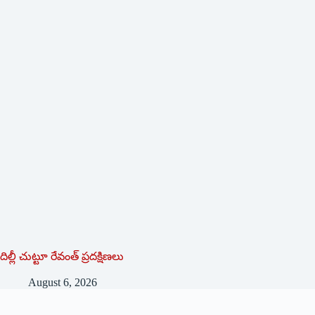
దిల్లీ చుట్టూ రేవంత్ ప్ర‌ద‌క్షిణ‌లు
August 6, 2026