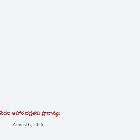
పేదల ఆహార భద్రతకు ప్రాధాన్యం
August 6, 2026