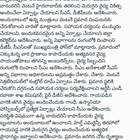
వారందరినీ వెంటనే హైదరాబాద్‌కు తరలించి మెరుగైన వైద్య చికిత్స
అందించేలా ఏర్పాట్లు చేయాలని సీఎస్‌, డీజీపీలను ఆదేశించారు.
అందుబాటులో ఉన్న మంత్రులు వెంటనే ప్రమాద సంఘటనకు
చేరుకోవాలని వారితో మాట్లాడారు. సహాయక చర్యలను ముమ్మరం
చేయాలని, అందుకవసరమైన అన్ని ఏర్పాట్లు చేయాలని జిల్లా
కలెక్టర్‌ను ఆదేశించారు. అన్ని విభాగాలను రంగంలోకి దింపాలని
డీజీపీ, సీఎస్‌లతో ముఖ్యమంత్రి ఫోన్‌లో మాట్లాడారు. ప్రమాదంలో
చిక్కుకున్న వారి ప్రాణాలు కాపాడేందుకు అత్యవసర వైద్య
సాయంతోపాటు తగినన్ని అంబులెన్స్‌లు, వైద్య సిబ్బందిని
రంగంలోకి దింపాలని సీఎం ఆదేశించారు. సీఎం అదేశాలతో సీఎస్‌
అన్ని విభాగాల అధికారులను అప్రమత్తం చేశారు. చేశారు. వెంటనే
సెక్రటేరియట్‌లో కంట్రోల్‌ రూమ్‌ ఏర్పాటు చేశారు. ప్రమాద స్థలికి
చేరుకొని దగ్గరుండి సహాయక చర్యలు పర్యవేక్షించాలని ఆర్టీసీ ఎండీ,
రవాణా శాఖ కమిషనర్‌, ఫైర్‌ డీజీని అదేశించారు. గాయపడిన
వారికి తగిన వైద్యం అందించేందుకు గాంధీ, ఉస్మానియా
హాస్పిటల్స్‌లో ప్రత్యేక ఏర్పాట్లు చేయాలని సీఎం అదేశించారు.
పరిస్థితి విషమంగా ఉన్న వారందరినీ కాపాడేందుకు వైద్య
బృందాలను అందుబాటులో ఉంచాలని, హెల్త్‌ ఎమర్జెన్సీ తరహాలో
గాయపడ్డ వారికి మెరుగైన వైద్యం అందించేందుకు అత్యధిక
ప్రాధాన్యం ఇవ్వాలని ఆదేశించారు. ప్రమాదం జరిగిన చోట దృశ్యాలు