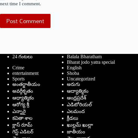
next time I comment.
Post Comment
24 గంటలు
Balala Bharatham
Bharat jodo yatra special
Crime
English
entertainment
Shoba
Sports
Uncategorized
అంతర్జాతీయం
అరుగు
అవర్గీకృతం
ఆద్యాత్మికం
ఆధ్యాత్మికం
ఆంధ్రప్రదేశ్
ఆరోగ్య శ్రీ
ఎడిటోరియల్
ఎన్నారై
ఎలమంద
కవితా శాల
క్రీడలు
క్లాస్ రూమ్
ఖుల్లమ్ ఖుల్లా
గెస్ట్ ఎడిటర్
జాతీయం