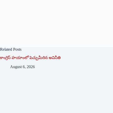
Related Posts
కాంగ్రెస్ హయాంలో పెచ్చుమీరిన అవినీతి
August 6, 2026