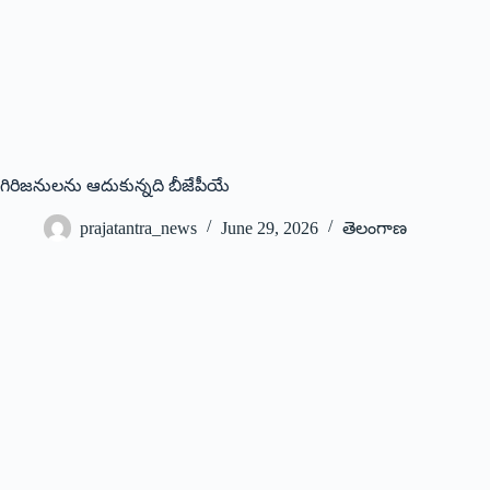
గిరిజనులను ఆదుకున్నది బీజేపీయే
prajatantra_news
June 29, 2026
తెలంగాణ