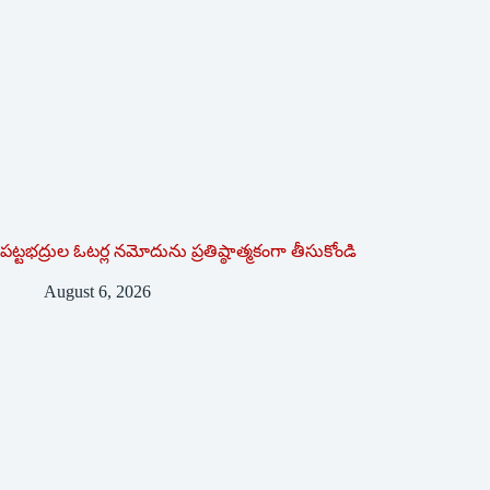
పట్టభద్రుల ఓటర్ల నమోదును ప్రతిష్ఠాత్మకంగా తీసుకోండి
August 6, 2026