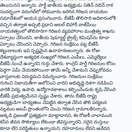
తెలుసునని అన్నారు. పార్టీ జాతీయ అధ్యక్షుడు నితిన్ నబిన్ రాక
సందర్భంగా వరంగల్‌లో సోమవారం జరిగిన గిరిజన నాయకుల
సమావేశంలో ఆయన ప్రసంగించారు. బీజేపీ తొలిసారి అధికారంలోకి
వచ్చిన తర్వాత అప్పటి ప్రధాని అటల్ బిహారీ వాజ్‌పేయి
నాయకత్వంలో తొలిసారిగా గిరిజన వ్యవహారాల మంత్రిత్వ శాఖను
ఏర్పాటు చేసిందని, జాతీయ షెడ్యూల్డ్ ట్రైబ్స్ కమిషన్‌ను కూడా
ఏర్పాటు చేసిందని చెప్పారు. గిరిజన సంక్షేమం పట్ల బీజేపీ
కట్టుబాటుకు ఇవి స్పష్టమైన ఉదాహరణలన్నారు. ఈ రోజు
దేశవ్యాప్తంగా అత్యధిక సంఖ్యలో గిరిజన ఎంపీలు, ఎమ్మెల్యేలు
బీజేపీ నుంచే ఉన్నారని గుర్తు చేశారు. కాంగ్రెస్ పార్టీ గిరిజనుల కోసం
పెద్దగా ఏమీ చేయకపోయినా తామే అన్నీ చేశామని చెప్పుకోవడం
వాస్తవాలకు విరుద్ధమని విమర్శించారు. గిరిజనుల సంక్షేమం
గురించి నిజాయతీగా ఆలోచించి వారిని అభివృద్ధి దిశగా నడిపించి
వారికి విద్య, ఉపాధి, ఉద్యోగావకాశాలు కల్పించేందుకు కృషి చేసింది
బీజేపీ ప్రభుత్వమేనని స్పష్టం చేశారు. తాను బీజేపీ రాష్ట్ర
అధ్యక్షుడిగా బాధ్యతలు చేపట్టిన తర్వాత చేసిన తొలి పర్యటన
నల్లమల అటవీ ప్రాంతంలోని చెంచు గిరిజన గ్రామాలకేనన్నారు.
అక్కడి ప్రజలతో ప్రత్యక్షంగా మాట్లాడానని, ఈ రోజుకీ చాలామంది
కనీస జీవన సౌకర్యాలు లేకుండా జీవిస్తున్నారని, సరైన దుస్తులు
కూడా లేని పరిస్థితులు ఉన్నాయని, రహదారులు లేవని ఆవేదన