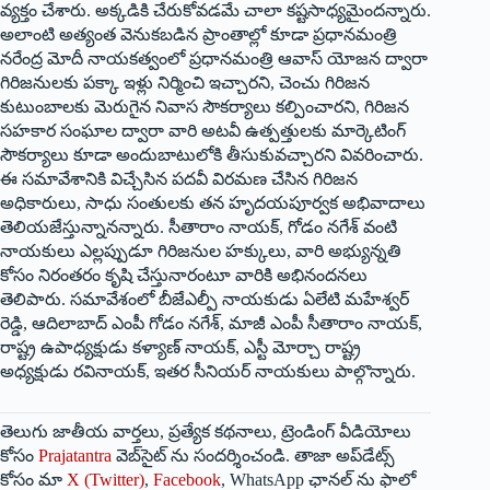
వ్యక్తం చేశారు. అక్కడికి చేరుకోవడమే చాలా కష్టసాధ్యమైందన్నారు.
అలాంటి అత్యంత వెనుకబడిన ప్రాంతాల్లో కూడా ప్రధానమంత్రి
నరేంద్ర మోదీ నాయకత్వంలో ప్రధానమంత్రి ఆవాస్ యోజన ద్వారా
గిరిజనులకు పక్కా ఇళ్లు నిర్మించి ఇచ్చారని, చెంచు గిరిజన
కుటుంబాలకు మెరుగైన నివాస సౌకర్యాలు కల్పించారని, గిరిజన
సహకార సంఘాల ద్వారా వారి అటవీ ఉత్పత్తులకు మార్కెటింగ్
సౌకర్యాలు కూడా అందుబాటులోకి తీసుకువచ్చారని వివరించారు.
ఈ సమావేశానికి విచ్చేసిన పదవీ విరమణ చేసిన గిరిజన
అధికారులు, సాధు సంతులకు తన హృదయపూర్వక అభివాదాలు
తెలియజేస్తున్నానన్నారు. సీతారాం నాయక్, గోడం నగేశ్ వంటి
నాయకులు ఎల్లప్పుడూ గిరిజనుల హక్కులు, వారి అభ్యున్నతి
కోసం నిరంతరం కృషి చేస్తునారంటూ వారికి అభినందనలు
తెలిపారు. సమావేశంలో బీజేఎల్పీ నాయకుడు ఏలేటి మహేశ్వర్
రెడ్డి, ఆదిలాబాద్ ఎంపీ గోడం నగేశ్, మాజీ ఎంపీ సీతారాం నాయక్,
రాష్ట్ర ఉపాధ్యక్షుడు కళ్యాణ్ నాయక్, ఎస్టీ మోర్చా రాష్ట్ర
అధ్యక్షుడు రవినాయక్, ఇతర సీనియర్ నాయకులు పాల్గొన్నారు.
తెలుగు జాతీయ వార్తలు, ప్రత్యేక కథనాలు, ట్రెండింగ్ వీడియోలు
కోసం
Prajatantra
వెబ్‌సైట్ ను సందర్శించండి. తాజా అప్‌డేట్స్
కోసం మా
X (Twitter)
,
Facebook
, WhatsApp ఛానల్ ను ఫాలో