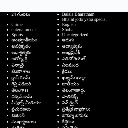
24 గంటలు
Balala Bharatham
Bharat jodo yatra special
Crime
English
entertainment
Shoba
Sports
Uncategorized
అంతర్జాతీయం
అరుగు
అవర్గీకృతం
ఆద్యాత్మికం
ఆధ్యాత్మికం
ఆంధ్రప్రదేశ్
ఆరోగ్య శ్రీ
ఎడిటోరియల్
ఎన్నారై
ఎలమంద
కవితా శాల
క్రీడలు
క్లాస్ రూమ్
ఖుల్లమ్ ఖుల్లా
గెస్ట్ ఎడిటర్
జాతీయం
తెలంగాణ
తెలంగాణార్థం
దక్కన్.కామ్
పాలిటిక్స్
పీపుల్స్ ‌మీడియా
పెన్ డ్రైవ్
ప్రచురణలు
ప్రత్యేక వ్యాసాలు
బిజినెస్
బొమ్మా బొరుసు
ముఖ్యాంశాలు
శీర్షికలు
సంకేతం
సన్నివేశం