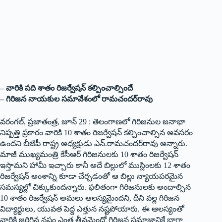
– వారికి పది శాతం రిజర్వేషన్ కల్పించాల్సిందే
– గిరిజన నాయకుల సమావేశంలో రామచందర్‌రావు
వరంగల్, ప్రజాతంత్ర, జూన్ 29 : తెలంగాణలో గిరిజనుల జనాభా
నిష్పత్తి ప్రకారం వారికి 10 శాతం రిజర్వేషన్ కల్పించాల్సిన అవసరం
ఉందని బీజేపీ రాష్ట్ర అధ్యక్షుడు ఎన్.రామచందర్‌రావు అన్నారు.
మాజీ ముఖ్యమంత్రి కేసీఆర్ గిరిజనులకు 10 శాతం రిజర్వేషన్
ఇస్తామని హామీ ఇచ్చారు కానీ అదే బిల్లులో ముస్లింలకు 12 శాతం
రిజర్వేషన్ అంశాన్ని కూడా చేర్చడంతో ఆ బిల్లు న్యాయపరమైన
సమస్యల్లో చిక్కుకుందన్నారు. ఫలితంగా గిరిజనులకు అందాల్సిన
10 శాతం రిజర్వేషన్ అమలు ఆలస్యమైందని, దీని వల్ల గిరిజన
విద్యార్థులు, యువత పెద్ద ఎత్తున నష్టపోయారు. ఈ ఆలస్యంతో
వారికి జరిగిన నష్టం ఎంత తీవ్రమైందో గిరిజన సమాజానికే బాగా