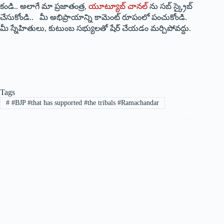
కండి.. అలాగే మా ప్రజాతంత్ర,
యూట్యూబ్ చానల్
ను సబ్ స్క్రైబ్
చేసుకోండి.. మీ అభిప్రాయాన్ని కామెంట్ రూపంలో పంచుకోండి.
మీ స్నేహితులు, కుటుంబ సభ్యులతో షేర్ చేయడం మర్చిపోవద్దు.
Tags
#
#BJP #that has supported #the tribals #Ramachandar