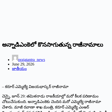
అన్నాడిఎంకెలో కొనసాగుతున్న రాజీనామాలు
prajatantra_news
June 29, 2026
జాతీయం
– కరూర్‌ ఎమ్మెల్యే విజయభాస్కర్‌ ‌రాజీనామా
చెన్నై, జూన్‌ 29: ‌తమిళనాడు రాజకీయాల్లో మరో కీలక పరిణామం
చోటుచేసుకుంది. అన్నాడిఎంకెకు చెందిన మరో ఎమ్మెల్యే రాజీనామా
చేశారు. మాజీ రవాణా శాఖ మంత్రి, కరూర్‌ ఎమ్మెల్యే ఎంఆర్‌