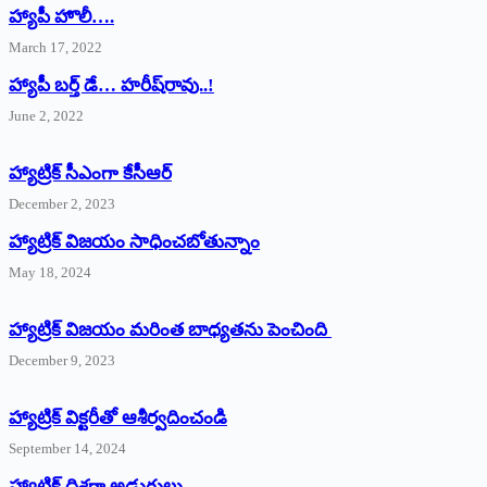
హ్యాపీ హొలీ….
March 17, 2022
హ్యాపీ బర్త్ ‌డే… హరీష్‌రావు..!
June 2, 2022
హ్యాట్రిక్‌ ‌సీఎంగా కేసీఆర్‌
December 2, 2023
హ్యాట్రిక్‌ విజయం సాధించబోతున్నాం
May 18, 2024
హ్యాట్రిక్ విజయం మరింత బాధ్యతను పెంచింది
December 9, 2023
హ్యాట్రిక్‌ ‌విక్టరీతో ఆశీర్వదించండి
September 14, 2024
‌హ్యాట్రిక్‌ ‌దిశగా అడుగులు..