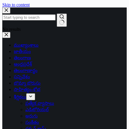
Skip to content
No results
ముఖ్యాంశాలు
జాతీయం
తెలంగాణ
ఆంధ్రప్రదేశ్
తెలంగాణార్థం
సన్నివేశం
బొమ్మా బొరుసు
సాహిత్యం-శోభ
శీర్షికలు
ప్రత్యేక వ్యాసాలు
ఎడిటోరియల్
అరుగు
సంకేతం
దక్కన్.కామ్