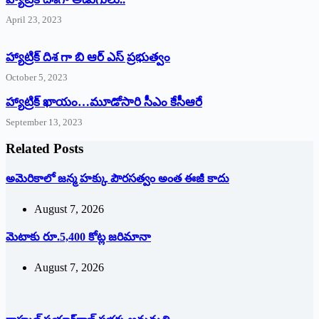
April 23, 2023
హ్యాట్రిక్ దిశ గా బి ఆర్ ఎస్ ప్రభుత్వం
October 5, 2023
హ్యాట్రిక్‌ ‌ఖాయం…మూడోసారి సీఎం కేసీఆరే
September 13, 2023
Related Posts
అమెరికాలో జన్మ హక్కు పౌరసత్వం అంత ఈజీ కాదు
August 7, 2026
మెటాకు రూ.5,400 కోట్ల జరిమానా
August 7, 2026