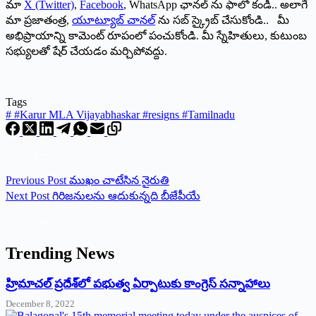
మా
X (Twitter)
,
Facebook
, WhatsApp ఛానల్ ను ఫాలో కండి.. అలాగే
మా ప్రజాతంత్ర,
యూట్యూబ్ చానల్
ను సబ్ స్క్రైబ్ చేసుకోండి.. మీ
అభిప్రాయాన్ని కామెంట్ రూపంలో పంచుకోండి. మీ స్నేహితులు, కుటుంబ
సభ్యులతో షేర్ చేయడం మర్చిపోవద్దు.
Tags
#
#Karur MLA Vijayabhaskar #resigns #Tamilnadu
Previous
Post
ముఖం చాటేసిన నైరుతి
Next
Post
గిరిజనులను ఆదుకున్నది బీజేపీయే
Trending News
‌హ్రిమాచల్‌ ‌ప్రదేశ్‌లో పభుత్వ ఏర్పాటుకు కాంగ్రెస్‌ ‌సన్నాహాలు
December 8, 2022