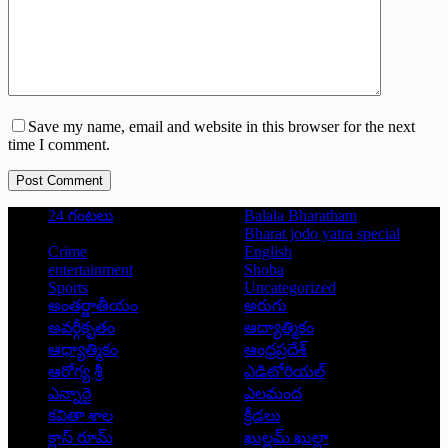
Save my name, email and website in this browser for the next
time I comment.
Post Comment
24 గంటలు
Balala Bharatham
Bharat jodo yatra special
Crime
English
entertainment
Shoba
Sports
Uncategorized
అంతర్జాతీయం
అరుగు
అవర్గీకృతం
ఆద్యాత్మికం
ఆధ్యాత్మికం
ఆంధ్రప్రదేశ్
ఆరోగ్య శ్రీ
ఎడిటోరియల్
ఎన్నారై
ఎలమంద
కవితా శాల
క్రీడలు
క్లాస్ రూమ్
ఖుల్లమ్ ఖుల్లా