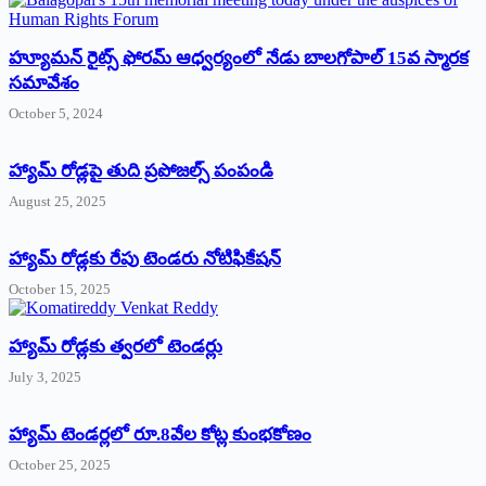
హ్యూమన్‌ రైట్స్‌ ఫోరమ్‌ ఆధ్వర్యంలో నేడు బాలగోపాల్‌ 15వ స్మారక
సమావేశం
October 5, 2024
హ్యామ్‌ రోడ్లపై తుది ప్రపోజల్స్‌ పంపండి
August 25, 2025
హ్యామ్‌ రోడ్లకు రేపు టెండరు నోటిఫికేషన్‌
October 15, 2025
హ్యామ్‌ రోడ్లకు త్వరలో టెండర్లు
July 3, 2025
హ్యామ్‌ ‌టెండర్లలో రూ.8వేల కోట్ల కుంభకోణం
October 25, 2025