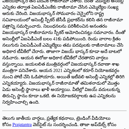
‌విజయభాస్కర్‌ ‌తన పదవికి రాజీనామా చేశారు. దీంతో మొన్నటి అసెంబ్లీ
ఎన్నికల తర్వాత ఏఐఏడీఎంకేకు రాజీనామా చేసిన ఎమ్మెల్యేల సంఖ్య
ఆరుకు చేరింది. విజయభాస్కర్‌ ‌సోమవారం చెన్నైలోని రాష్ట్ర
సచివాలయంలో అసెంబ్లీ స్పీకర్‌ ‌జేసీడీ ప్రభాకర్‌ను కలిసి తన రాజీనామా
పత్రాన్ని సమర్పించారు. నిబంధనలను పరిశీలించిన అనంతరం
విజయభాస్కర్‌ ‌రాజీనామాను స్పీకర్‌ ఆమోదించినట్లు సమాచారం. దీంతో
అసెంబ్లీలో ఏఐఏడీఎంకే బలం 41కు పడిపోయింది. రెండు వారాల క్రితం
నలుగురు ఏఐఏడీఎంకే ఎమ్మెల్యేలు తమ పదవులకు రాజీనామాలు చేసి
అధికార టీవీకేలో చేరారు. తాజాగా విజయ్‌ ‌భాస్కర్‌ ‌కూడా అదే బాటలో
నడిచారు. ఆయన ఈరోజు అధికార టీవీకేలో చేరతారని వార్తలు
వస్తున్నాయి. జ‌యలలిత మంత్రివర్గంలో విజయభాస్కర్‌ ‌రవాణా శాఖ
మంత్రిగా పనిచేశారు. ఆయన 2021 ఎన్నికలలో కరూర్‌ ‌నియోజకవర్గం
నుంచి పోటీ చేసి ఓడిపోయారు. అయితే ఇటీవలి అసెంబ్లీ ఎన్నికల్లో తిరిగి
ఎన్నికయ్యారు. విజయభాస్కర్‌ ‌రాజీనామాతో తమిళనాడులో మొత్తం
ఏడు అసెంబ్లీ స్థానాలు ఖాళీ అయ్యాయి. వీటిల్లో విజయ్‌ ‌వదులుకున్న
తిరుచ్చి స్థానం కూడా ఒకటి. ఈ నియోజకవర్గాలకు ఉప ఎన్నికలను
నిర్వహించాల్సి ఉంది.
తెలుగు జాతీయ వార్తలు, ప్రత్యేక కథనాలు, ట్రెండింగ్ వీడియోలు
కోసం
Prajatantra
వెబ్‌సైట్ ను సందర్శించండి. తాజా అప్‌డేట్స్ కోసం