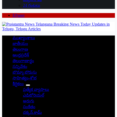
24 గంటలు
EPaper
ముఖ్యాంశాలు
జాతీయం
తెలంగాణ
ఆంధ్రప్రదేశ్
తెలంగాణార్థం
సన్నివేశం
బొమ్మా బొరుసు
సాహిత్యం-శోభ
శీర్షికలు
ప్రత్యేక వ్యాసాలు
ఎడిటోరియల్
అరుగు
సంకేతం
దక్కన్.కామ్