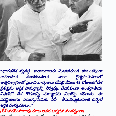
“భారతదేశ వ్యవస్థ బ‌లాబ‌లాల‌ను మొదటినుండి కూలంకషంగా
అవగాహన ఉండటంవలన చాలా ధైర్యసాహసాలతో
ఆత్మవిశ్వాసంతో ప్రధాని బాధ్యతలు చేపట్టి కేవలం 45 రోజులలో దేశ
ప్రతిష్టను ఆర్థిక సామర్థ్యాన్ని నిర్వీర్యం చేయకుండా అంతర్జాతీయ
విఫణిలో దేశ గౌరవాన్ని మర్యాదను నిలబెట్ట కలిగాడు. ఈ
పరిస్థితులను ఎదుర్కొనేందుకు పీవీ తీసుకున్నటువంటి చర్యలే
ఆర్థిక సంస్కరణలు..”
(పీవీ నరసింహారావు నూట ఐదవ జన్మదిన సందర్భంగా)