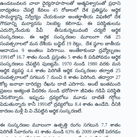
ఉండటంవలన చాలా ధైర్యసాహసాలతో ఆత్మవిశ్వాసంతో ప్రధాని
బాధ్యతలు చేపట్టి కేవలం 45 రోజులలో దేశ ప్రతిష్టను ఆర్థిక
సామర్థ్యాన్ని నిర్వీర్యం చేయకుండా అంతర్జాతీయ విఫణిలో దేశ
గౌరవాన్ని మర్యాదను నిలబెట్ట కలిగాడు. ఈ పరిస్థితులను
ఎదుర్కొనేందుకు పీవీ తీసుకున్నటువంటి చర్యలే ఆర్థిక
సంస్కరణలు. ఈ ఆర్థిక సంస్కరణల మూలంగా గత 25
సంవత్సరాలలో మన దేశీయ బడ్జెట్ 19 రెట్లు, దేశ స్థూల జాతీయ
ఆదాయం 9 అంతలు పెరిగాయి. అంతేకాకుండా ద్రవ్యోల్బణం
1991లో 16.7 శాతం నుండి ప్రస్తుతం 5 శాతం కి పడిపోవడం ఆర్థిక
సంస్కరణలు చేపట్టిన పుణ్యమే. 1970 నుండి 1980 వరకు మన
ఆర్థిక వ్యవస్థ 4.4 శాతం పెరిగితే ఆర్థిక సంస్కరణల తర్వాత 25
సంవత్సరాలలో సగటున 7 నుంచి 8 శాతం పెరిగింది. తద్వారా 27
కోట్ల జనాభా దారిద్య్ర రేఖను దాటి ఎదిగారు. అంటే ఇంతమంది
ప్రజలు అత్యంత పేదరికం నుండి భరోసాగా జీవితం గడిపే పరిస్థితి
చేరుకొన్నారు. ఇప్పుడు ద్రవ్యలోటు మూడు దాటితే గగ్గోలు
పెడుతున్నారు కానీ 1991లో ద్రవ్యలోటు 8.4 శాతం ఉండేది. దీనికి
కారణం మళ్లీ పి వి చేపట్టిన ఆర్థిక సంస్కరణలే.
ఈ సంస్కరణల మూలంగా ఉత్పత్తి రంగం సగటున 7.7 శాతం
పెరిగితే సేవారంగం 41 శాతం నుండి 63% కు 2009 నాటికే పెరగడం