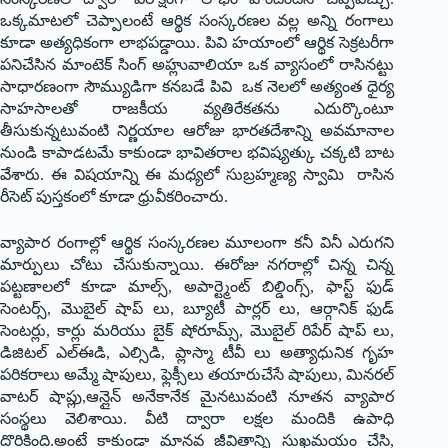
ఒక్కమాటలో చెప్పాలంటే ఆర్థిక సంస్కరణల వల్ల అన్ని రంగాలు
కూడా అత్యధికంగా లాభపడ్డాయి. పివి హయాంలో ఆర్థిక సెక్రటరీగా
పనిచేసిన మాంటెక్ సింగ్ అహ్లువాలియా ఒక వ్యాసంలో రాసినట్టు
సాధారణంగా సౌమ్యుడిగా కనబడే పివి ఒక నెలలో అత్యంత ధైర్య
సాహసాలతో రాజకీయ వ్యతిరేకతను ఎదుర్కొంటూ
తీసుకున్నటువంటి నిర్ణయాల ఆరోజు భారతదేశాన్ని అవమానాల
నుండి కాపాడటమే కాకుండా భావితరాల భవిష్యత్కు చక్కటి బాట
వేశారు. ఈ విషయాన్ని ఈ మధ్యలో సుబ్రహ్మణ్య స్వామి రాసిన
రీసెట్ పుస్తకంలో కూడా ధ్రువీకరించారు.
వ్యాపార రంగాల్లో ఆర్థిక సంస్కరణల మూలంగా కనీ వినీ ఎరుగని
మార్పులు చోటు చేసుకున్నాయి. ఈరోజు నగరాల్లో చిన్న చిన్న
పట్టణాలలో కూడా మాల్స్, అపార్ట్మెంట్ బిల్డింగ్స్, ఫాస్ట్ ఫుడ్
సెంటర్స్, మొబైల్ షాప్ లు, బ్యూటీ పార్లర్ లు, ఆర్గానిక్ ఫుడ్
సెంటర్లు, కార్లు మరియు బైక్ షోరూమ్స్, మొబైల్ రిపేర్ షాప్ లు,
డిజిటల్ ఎల్ఈడి, ఎల్సిడి, ప్లాస్మా టీవీ లు అత్యాధునిక గృహ
పరికరాలు అమ్మే షాపులు, ఫ్లెక్సీలు తయారుచేసే షాపులు, మినరల్
వాటర్ షాప్లు,ఆన్లైన్ అనేకానేక మైనటువంటి నూతన వ్యాపార
సంస్థలు వెలిశాయి. వీటి ద్వారా లక్షల మందికి ఉపాధి
దొరికింది.అంటే కాకుండా మానవ జీవితాన్ని సుఖమయం చేసి,