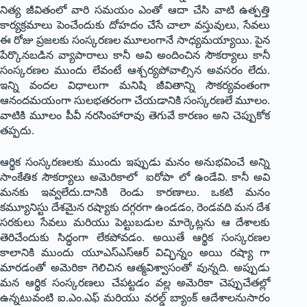
నిత్య జీవితంలో వారి సమయం ఎంతో ఆదా చేసి వాటి ఉత్పత్తి
కార్యక్రమాలు పెంచేందుకు దోహదం చేసే చాలా వస్తువులు, సేవలు
ఈ రోజు ప్రజలకు సంస్కరణల మూలంగానే సాధ్య‌మయ్యాయి. పైన
పేర్కొనబడిన వ్యాపారాలు కానీ అవి అందించిన సౌకర్యాలు కానీ
సంస్కరణల ముందు లేవంటే ఆశ్చర్యపోవాల్సిన అవసరం లేదు.
ఇన్ని వందల విధాలుగా మనిషి జీవితాన్ని సౌకర్యవంతంగా
ఆనందమయంగా సులభతరంగా చేయడానికి సంస్కరణలే మూలం.
వాటికి మూలం పీవీ నరసింహారావు తెగువే కారణం అని చెప్పుకోక
తప్పదు.
ఆర్థిక సంస్కరణలకు ముందు ఇప్పుడు మనం అనుభవించే అన్ని
సాంకేతిక సౌకర్యాలు అమెరికాలో ఐరోపా లో ఉండేవి. కానీ అవి
మనకు ఇవ్వలేదు.దానికి రెండు కారణాలు. ఒకటి మనం
కమ్యూనిస్టు దేశమైన రష్యాకు దగ్గరగా ఉండడం, రెండవది మన దేశ
సరకులు సేవలు మరియు పెట్టుబడుల మార్కెట్లను ఆ దేశాలకు
తెరిచేందుకు సిద్ధంగా లేకపోవడం. అయితే ఆర్థిక సంస్కరణల
కాలానికి ముందు యూఎస్ఎస్ఆర్ విచ్ఛిన్నం అయి రష్యా గా
మారడంతో అమెరికా గెలిచిన‌ ఆత్మవిశ్వాసంతో వున్న‌ది. అప్పుడు
మన ఆర్థిక సంస్కరణలు చేపట్టడం వల్ల అమెరికా చెప్పుచేతల్లో
ఉన్నటువంటి ఐ.ఎం.ఎఫ్ మరియు వరల్డ్ బ్యాంక్ ఆదేశాలనుసారం