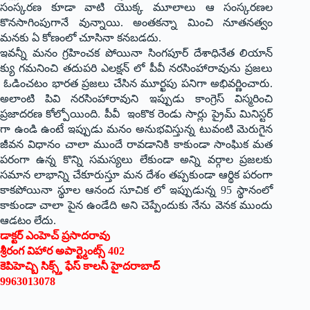
సంస్కరణ కూడా వాటి యొక్క మూలాలు ఆ సంస్కరణల
కొనసాగింపుగానే వున్నాయి. అంతకన్నా మించి నూతనత్వం
మనకు ఏ కోణంలో చూసినా కనబడదు.
ఇవన్నీ మనం గ్రహించక పోయినా సింగపూర్ దేశాధినేత లియాన్
క్యు గమనించి తదుపరి ఎలక్షన్ లో పీవీ నరసింహారావును ప్రజలు
ఓడించటం భారత ప్రజలు చేసిన మూర్ఖపు పనిగా అభివర్ణించారు.
అలాంటి పివి నరసింహారావుని ఇప్పుడు కాంగ్రెస్ విస్మరించి
ప్రజాద‌రణ కోల్పోయింది. పీవీ ఇంకొక రెండు సార్లు ప్రైమ్ మినిస్టర్
గా ఉండి ఉంటే ఇప్పుడు మనం అనుభవిస్తున్న టువంటి మెరుగైన
జీవన విధానం చాలా ముందే రావడానికి కాకుండా సాంఘిక మత
పరంగా ఉన్న కొన్ని సమస్యలు లేకుండా అన్ని వర్గాల ప్రజలకు
సమాన లాభాన్ని చేకూరుస్తూ మన దేశం తప్పకుండా ఆర్థిక పరంగా
కాకపోయినా స్థూల ఆనంద సూచిక లో ఇప్పుడున్న 95 స్థానంలో
కాకుండా చాలా పైన ఉండేది అని చెప్పేందుకు నేను వెనక ముందు
ఆడటం లేదు.
డాక్టర్ ఎంహెచ్ ప్రసాదరావు
శ్రీరంగ విహార అపార్ట్మెంట్స్ 402
కెపిహెచ్బి సిక్స్త్ ఫేస్ కాలనీ హైదరాబాద్
9963013078