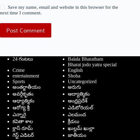
Save my name, email and website in this browser for the
next time I comment.
Post Comment
24 గంటలు
Balala Bharatham
Bharat jodo yatra special
Crime
English
entertainment
Shoba
Sports
Uncategorized
అంతర్జాతీయం
అరుగు
అవర్గీకృతం
ఆద్యాత్మికం
ఆధ్యాత్మికం
ఆంధ్రప్రదేశ్
ఆరోగ్య శ్రీ
ఎడిటోరియల్
ఎన్నారై
ఎలమంద
కవితా శాల
క్రీడలు
క్లాస్ రూమ్
ఖుల్లమ్ ఖుల్లా
గెస్ట్ ఎడిటర్
జాతీయం