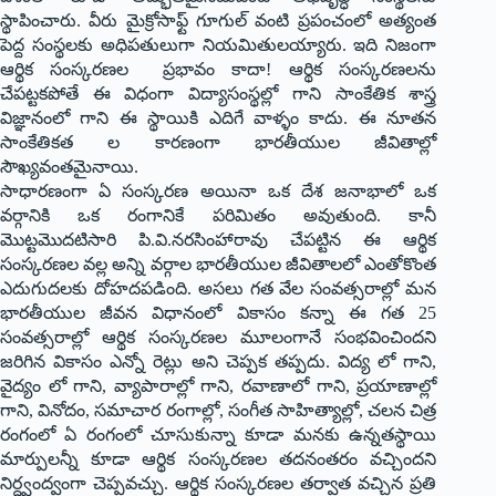
స్థాపించారు. వీరు మైక్రోసాఫ్ట్ గూగుల్ వంటి ప్రపంచంలో అత్యంత
పెద్ద సంస్థలకు అధిపతులుగా నియమితుల‌య్యారు. ఇది నిజంగా
ఆర్థిక సంస్కరణల ప్రభావం కాదా! ఆర్థిక సంస్కరణలను
చేపట్టకపోతే ఈ విధంగా విద్యాసంస్థల్లో గాని సాంకేతిక శాస్త్ర
విజ్ఞానంలో గాని ఈ స్థాయికి ఎదిగే వాళ్ళం కాదు. ఈ నూతన
సాంకేతికత ల కారణంగా భారతీయుల జీవితాల్లో
సౌఖ్యవంతమైనాయి.
సాధారణంగా ఏ సంస్కరణ అయినా ఒక దేశ జనాభాలో ఒక
వర్గానికి ఒక రంగానికే పరిమితం అవుతుంది. కానీ
మొట్టమొదటిసారి పి.వి.నరసింహారావు చేపట్టిన ఈ ఆర్థిక
సంస్కరణల వల్ల అన్ని వర్గాల భారతీయుల జీవితాలలో ఎంతోకొంత
ఎదుగుదలకు దోహదపడింది. అసలు గత వేల సంవత్సరాల్లో మన
భారతీయుల జీవన విధానంలో వికాసం కన్నా ఈ గత 25
సంవత్సరాల్లో ఆర్థిక సంస్కరణల మూలంగానే సంభవించిందని
జరిగిన వికాసం ఎన్నో రెట్లు అని చెప్పక తప్పదు. విద్య లో గాని,
వైద్యం లో గాని, వ్యాపారాల్లో గాని, రవాణాలో గాని, ప్రయాణాల్లో
గాని, వినోదం, సమాచార రంగాల్లో, సంగీత సాహిత్యాల్లో, చలన చిత్ర
రంగంలో ఏ రంగంలో చూసుకున్నా కూడా మనకు ఉన్నతస్థాయి
మార్పులన్నీ కూడా ఆర్థిక సంస్కరణల తదనంతరం వచ్చిందని
నిర్ద్వంద్వంగా చెప్పవచ్చు. ఆర్థిక సంస్కరణల తర్వాత వచ్చిన ప్రతి