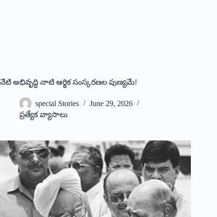
నేటి అభివృద్ధి నాటి ఆర్థిక సంస్క‌ర‌ణ‌ల పుణ్య‌మే!
special Stories
June 29, 2026
ప్రత్యేక వ్యాసాలు