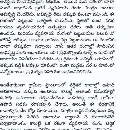
అత్యంత సంతోషకరమైన విషయం. అయితే మన దేశంలో చాలా
మంది ఆధార‌పడి బ్రతికే వ్యవసాయ రంగం మాత్రం అంతగా
అభివృద్ధి చెందలేదు. అభివృద్ధి రేటు తక్కువ వుంటూ వచ్చింది. ఈ
రంగంలో పెట్టుబడి అత్యంత దయనీయ స్థితిలో ఉంది. దీనికి
కారణం వ్యవసాయరంగ ఉత్పత్తుల ధరలు అతి తక్కువగా
ఉండడం మరియు వ్యవసాయ రంగంలో పెట్టుబడుల విలువ తో
పోలిస్తే తక్కువ లాభాలు రావడం వల్ల పెట్టుబడులు ఈ రంగానికి
చాలా తక్కువగా వచ్చాయి .కానీ ఇతర రంగాల్లో సాధించిన
అభివృద్ధి వలన ఆదాయాలు పెరిగి ప్రభుత్వాలకు టాక్స్ ల రూపంలో
ఆదాయం విపరీతంగా పెరగడం వల్ల రైతులకు సబ్సిడీల రూపంలో,
తక్కువ వడ్డీకి అప్పుల రూపంలో, ఇంకా మద్దతు ధర ల రూపంలో
ఎన్నోరకాలుగా ప్ర‌భుత్వం స‌హాయం అందించ‌గ‌లిగింది.
అంతేకాకుండా గ్రామీణ ప్రాంతాలలో వర్షేతర కాలాల్లో ఉపాధి
అవకాశాలు తక్కువ ఉంటాయి కాబట్టి అలాంటి సమయాల్లో
ఉపాధి అవకాశాలు కల్పించేందుకు మహాత్మా గాంధీ గ్రామీణ
ఉపాధి పథకం రూపకల్పన చేశారు. అయితే ఈ పథకానికి
కావాల్సిన వేల కోట్ల రూపాయలు మాత్రం ఆర్థిక సంస్కరణల వల్ల
ప్రభుత్వాలకు పెరిగిన ఆదాయం ద్వారానే చే కూరాయ‌నేది
నిర్వివాదాంశం. కాబట్టి ఒక రకంగా వ్యవసాయ రంగం ఆర్థిక
సంస్కరణల ద్వారా పరోక్షంగా లాభం పొందిందని చెప్పవచ్చు.