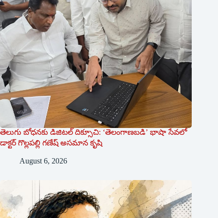
తెలుగు బోధనకు డిజిటల్ దిక్సూచి: ‘తెలంగాణబడి’ భాషా సేవలో
డాక్టర్ గొల్లపల్లి గణేష్ అసమాన కృషి
August 6, 2026