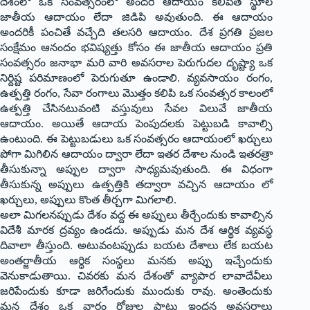
దేశంలో ఒక సంవత్సరంలో అందరి ఆదాయం కలిపితే స్థూల
జాతీయ ఆదాయం లేదా జిడిపి అవుతుంది. ఈ ఆదాయం
అందరికీ పంచితే వచ్చేది తలసరి ఆదాయం. దేశ ప్రగతి ప్రజల
సంక్షేమం ఆనందం భవిష్యత్తు కోసం ఈ జాతీయ ఆదాయం ప్రతి
సంవత్సరం జనాభా మరి వారి అవసరాల పెరుగుదల దృష్ట్యా ఒక
నిర్దిష్ట పరిమాణంలో పెరుగుతూ ఉండాలి. వ్యవసాయం రంగం,
ఉత్పత్తి రంగం, సేవా రంగాలు మొత్తం కలిపి ఒక సంవత్సర కాలంలో
ఉత్పత్తి చేసినటువంటి వస్తువులు సేవల విలువే జాతీయ
ఆదాయం. అయితే ఆదాయ పెంపుదలకు పెట్టుబడి కావాల్సి
ఉంటుంది. ఈ పెట్టుబడులు ఒక సంవత్సరం ఆదాయంలో ఖర్చులు
పోగా మిగిలిన ఆదాయం ద్వారా లేదా ఇతర దేశాల నుండి ఇతరత్రా
తీసుకున్నా అప్పుల ద్వారా సాధ్యమవుతుంది. ఈ విధంగా
తీసుకున్న అప్పులు ఉత్పత్తికి తద్వారా వచ్చిన ఆదాయం లో
ఖర్చులు, అప్పులు కొంత తీర్చగా మిగలాలి.
అలా మిగలనప్పుడు దేశం వద్ద ఈ అప్పులు తీర్చేందుకు కావాల్సిన
విదేశీ మారక ద్రవ్యం ఉండదు. అప్పుడు మన దేశ ఆర్థిక వ్యవస్థ
దివాలా తీస్తుంది. అటువంట‌ప్పుడు బయట దేశాలు లేక బయట
అంతర్జాతీయ ఆర్థిక సంస్థలు మనకు అప్పు ఇచ్చేందుకు
వెనుకాడుతాయి. చివరకు మన దేశంతో వ్యాపార లావాదేవీలు
జరిపేందుకు కూడా జరిగేందుకు ముందుకు రావు. అంతెందుకు
మన దేశం ఒక వారం రోజుల పాటు ఇంధ‌న అవ‌స‌రాలు