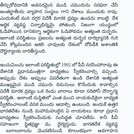
తీర్చుకోవ‌డానికి అవ‌స‌ర‌మైన‌ ముడి చమురును సరఫరా చేసే
అంతర్జాతీయ వ్యాపార సంస్థలు గాని దేశాలు ముందుకు రావు.
ఎందుకంటే మన దగ్గర విదేశీ మారక ద్రవ్యం ఉండదు కాబట్టి. దేశ
ఆర్థిక వ్యవస్థ చిన్నాభిన్నమై పోతుంది. నిజంగా యుద్ధంలో
ఓడిపోయిన దానికన్నా ఆర్థికంగా ఓడిపోవడం అత్యంత దుర్భరం.
ఇలాంటి పరిస్థితులు ప్రజలను అత్యంత దుర్భర దారిద్ర్యానికి గురి
చేసి కోట్లమందిన ఆకలి చావులకు దేశంలో దోపిడీకి అశాంతికి
దౌర్జన్యాలకు దారితీస్తుంది.
ఇంచుమించు ఇలాంటి పరిస్థితుల్లో 1992 లో పీవీ నరసింహారావు ఈ
దేశానికి ప్రధానమంత్రిగా బాధ్యతలు స్వీకరించాల్సి వచ్చింది.
అప్పుడు దేశం అప్పులు విపరీతంగా ఉండి దేశానికి అత్యంత
ముఖ్యమైన ముడి చమురు దినుసులు కొనేందుకు కావాల్సిన
విదేశీ మారక ద్రవ్యం ఒక రెండు వారాలు కూడా సరిపోనీ దౌర్భాగ్య
పరిస్థితి.. అలాంటి దుస్థితిలో ఎంత మంచి నాయకుడికైనా బాధ్యత
స్వీకరించాలంటే వెనక ముందు ఆడాల్సి ఉంటుంది. అందుకే ఉత్తర
భారతదేశం నుండి మహామహులైన ఏ నాయకులు కూడా ప్రధాని
బాధ్యతలు స్వీకరించేందుకు సంసిద్ధత చూపలేదు. కానీ పీవీ
సహజంగా స్థితప్రజ్ఞు డు, దైర్యస్తుడు. భారతదేశ వ్యవస్థ
బ‌లాబ‌లాల‌ను మొదటినుండి కూలంకషంగా అవగాహన