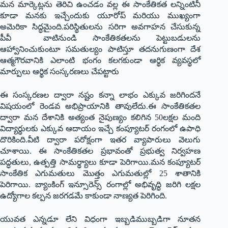
మన మార్కెట్లను తెరిచి ఉంచడం వల్ల ఈ సాంకేతికత లన్నింటినీ
కూడా మనకు ఇచ్చేందుకు యూరోప్ మరియు ముఖ్యంగా
అమెరికా సిద్ధమైంది.పరిస్థితులను సరిగా అవగాహన చేసుకున్న
పీవీ వాటినుండి సాంకేతికతలను పెట్టుబడులను
ఆహ్వానించుకుంటూ సమతుల్యం పాటిస్తూ తదనుగుణంగా దేశ
ఆత్మగౌరవానికి ఎలాంటి భంగం కలగకుండా ఆర్థిక వ్యవస్థలో
మార్పులు ఆర్థిక సంస్కరణలు చేపట్టారు
ఈ సంస్కరణల ద్వారా నష్టం కన్నా లాభం ఎక్కువ జరిగిందనే
విషయంలో రెండవ అభిప్రాయానికి తావులేదు.ఈ సాంకేతికతల
ద్వారా మన దేశానికి అత్యంత నైపుణ్యం కలిగిన 50లక్షల మంది
విద్యార్థులకు ఎక్కువ ఆదాయం ఇచ్చే కంప్యూటర్ రంగంలో ఉపాధి
దొరికింది.వీటి ద్వారా పరోక్షంగా ఇతర వ్యాపారులు వెలుగు
చూశాయి. ఈ సాంకేతికతల ప్రభావంతో ప్రభుత్వ నిర్వహణ
పద్ధతులు, ఉత్పత్తి సామర్థ్యాలు కూడా పెరిగాయి.మన కంప్యూటర్
సాంకేతిక ఎగుమతులు మొత్తం ఎగుమతుల్లో 25 శాతానికి
పెరిగాయి. బ్యాంకింగ్ ఇన్సూరెన్స్ రంగాల్లో అభివృద్ధి జరిగి లక్షల
ఉద్యోగాల కల్పన జరగడమే కాకుండా నాణ్యత పెరిగింది.
యువత ఎన్నడూ లేని విధంగా ఇబ్బడిముబ్బడిగా నూతన