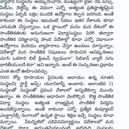
వ్యాపార సంస్థలను ఆవిష్కరించారు. ముఖ్యంగా బైజు, రెడ్ బస్సు,
పేటీఎం, బిల్డేస్క్ ఈ విధంగా ఎన్నో అత్యంత ప్రతిష్ఠాత్మకమైన
సంస్థలు ఏర్పడి లక్షల మందికి ఉద్యోగాల క‌ల్ప‌న‌ జరిగింది. అంతే
కాకుండా ఈ సంస్థలు ఇటువంటి సేవలు ఇతర దేశాలకు కూడా
ఎగుమతి చేస్తున్నాయి. ఒక స్థాయిలో మనం మన దేశంలో ఈ
సాంకేతికతలకు అనుగుణంగా విద్యాసంస్థలు పెరిగి తద్వారా
సాంకేతిక పరిజ్ఞానాన్ని పొంది విదేశాల్లో కూడా ఎన్నో విధాలుగా
ఉద్యోగాలు మరియు వ్యాపారాలు చేస్తూ ఉండటం చూస్తున్నాం.
విదేశాల్లో మన సాంకేతిక నిపుణులు సాధించిన ఆవిష్కరణలు
చూసి ఒకసారి బిల్ క్లింట‌న్ స్వయంగా” సిలికాన్ వ్యాలీ సగం
భారతీయులదే కదా” అని అన్నారు. అంటే ఈ సంస్కరణల ప్రభావం
ఎంత ఉందో ఊహించవచ్చు.
9000 కోట్ల రూపాయల పైచిలుకు ఆదాయం ఉన్న నూతన
సంస్థలని( స్టార్ట్ అప్స్) యూనికార్న్ అంటారు. అలాంటివ 21
సంస్థలతో సంస్థలతో ప్రపంచ దేశాలలో అన్నిటికన్నా ముందు
ఉన్నాం. ఈ సాంకేతికతల ఆధారంగా నెల‌కొల్పిన కొత్త సాంకేతిక
విద్యా సంస్థలు అత్యంత నాణ్యమైన సాంకేతిక విద్యను
అందజేస్తున్నాయి. అంతే కాకుండా ఎన్నో ప్రత్యేక కంప్యూటర్
ఎలక్ట్రానిక్స్ రంగాలలో ఉన్నత స్థాయి శిక్షణ ఇచ్చే సంస్థలు కూడా
వ‌చ్చాయి. వీటన్నిటిలో చదివినవిద్యార్థులు విదేశాలలో మన
దేశంలో కూడా అద్భుతమైనటువంటి అభివృద్ధి సంస్థలను