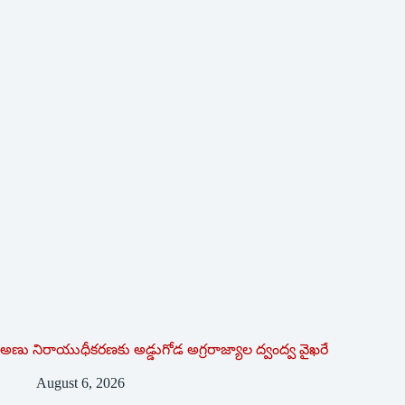
అణు నిరాయుధీకరణకు అడ్డుగోడ అగ్రరాజ్యాల ద్వంద్వ వైఖరే
August 6, 2026