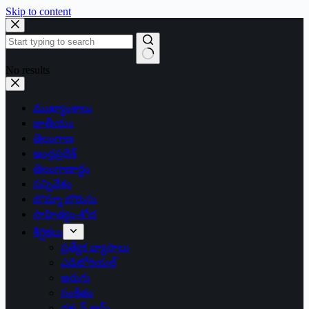
Skip to content
No results
ముఖ్యాంశాలు
జాతీయం
తెలంగాణ
ఆంధ్రప్రదేశ్
తెలంగాణార్థం
సన్నివేశం
బొమ్మా బొరుసు
సాహిత్యం-శోభ
శీర్షికలు
ప్రత్యేక వ్యాసాలు
ఎడిటోరియల్
అరుగు
సంకేతం
దక్కన్.కామ్