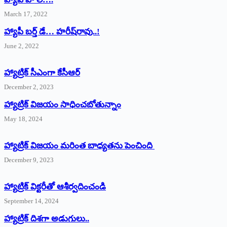
March 17, 2022
హ్యాపీ బర్త్ ‌డే… హరీష్‌రావు..!
June 2, 2022
హ్యాట్రిక్‌ ‌సీఎంగా కేసీఆర్‌
December 2, 2023
హ్యాట్రిక్‌ విజయం సాధించబోతున్నాం
May 18, 2024
హ్యాట్రిక్ విజయం మరింత బాధ్యతను పెంచింది
December 9, 2023
హ్యాట్రిక్‌ ‌విక్టరీతో ఆశీర్వదించండి
September 14, 2024
‌హ్యాట్రిక్‌ ‌దిశగా అడుగులు..