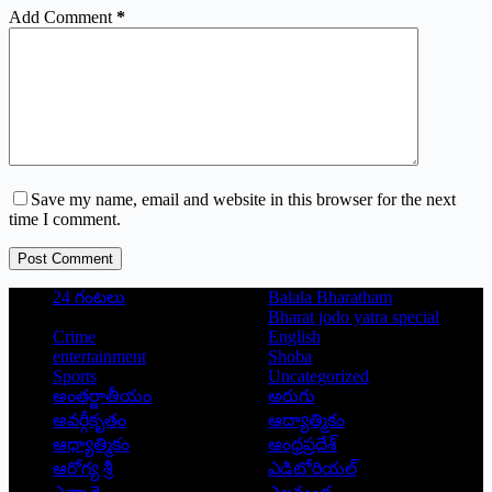
Add Comment
*
Save my name, email and website in this browser for the next
time I comment.
Post Comment
24 గంటలు
Balala Bharatham
Bharat jodo yatra special
Crime
English
entertainment
Shoba
Sports
Uncategorized
అంతర్జాతీయం
అరుగు
అవర్గీకృతం
ఆద్యాత్మికం
ఆధ్యాత్మికం
ఆంధ్రప్రదేశ్
ఆరోగ్య శ్రీ
ఎడిటోరియల్