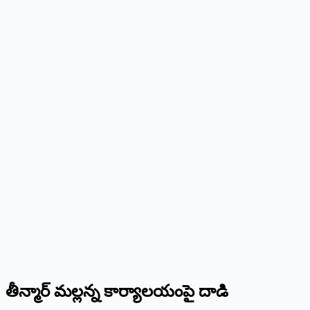
తీన్మార్‌ మల్లన్న కార్యాలయంపై దాడి