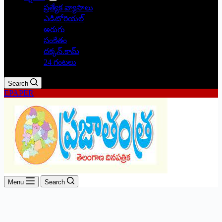
ప్రత్యేక వ్యాసాలు
ఎడిటోరియల్
అరుగు
సంకేతం
దక్కన్.కామ్
24 గంటలు
Search
EPAPER
Menu
Search