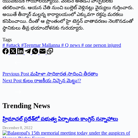
యువకుడికి గాయాలయ్యాయి. వెంటనే అతడిని హాస్పిటల్‌కు
తరలించారు. ఆయన చేతి నుంచి బుల్లెట్‌ వెళ్లినట్లు వైద్యులు గుర్తించారు.
అయితే తీన్మార్‌ మల్లన్న కార్యాలయంలో ఎక్కువగా రక్తపు మరకలు
కనిపించాయి. దీంతో ఆ ప్రాంతంలో హై టెన్షన్‌ వాతావరణం నెలకొనడంతో
స్థానికులు తీవ్ర భయాందోళనకు గురయ్యారు.
Tags
#
#attack #Teenmar Mallanna # Q news # one person injured
Previous
Post
మహిళా సాధికారత సాధించి తీరతాం
Next
Post
కులం రాజకీయ నిచ్చెన మెట్టు!?
Trending News
‌హ్రిమాచల్‌ ‌ప్రదేశ్‌లో పభుత్వ ఏర్పాటుకు కాంగ్రెస్‌ ‌సన్నాహాలు
December 8, 2022