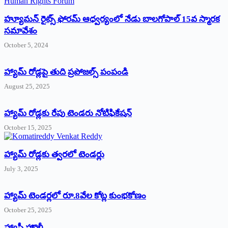
హ్యూమన్‌ రైట్స్‌ ఫోరమ్‌ ఆధ్వర్యంలో నేడు బాలగోపాల్‌ 15వ స్మారక
సమావేశం
October 5, 2024
హ్యామ్‌ రోడ్లపై తుది ప్రపోజల్స్‌ పంపండి
August 25, 2025
హ్యామ్‌ రోడ్లకు రేపు టెండరు నోటిఫికేషన్‌
October 15, 2025
హ్యామ్‌ రోడ్లకు త్వరలో టెండర్లు
July 3, 2025
హ్యామ్‌ ‌టెండర్లలో రూ.8వేల కోట్ల కుంభకోణం
October 25, 2025
హ్యాపీ హొలీ….