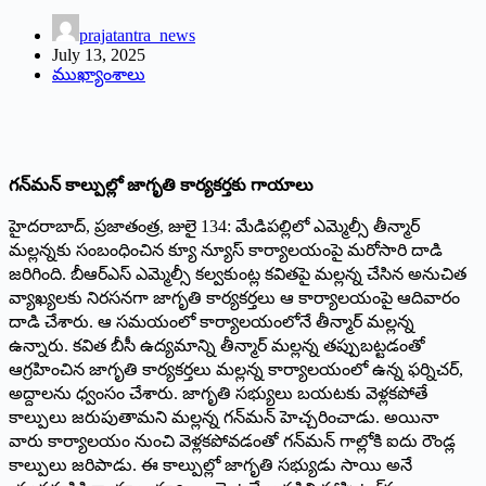
prajatantra_news
July 13, 2025
ముఖ్యాంశాలు
గన్‌మన్‌ కాల్పుల్లో జాగృతి కార్యకర్తకు గాయాలు
హైదరాబాద్‌, ప్రజాతంత్ర, జులై 134: మేడిపల్లిలో ఎమ్మెల్సీ తీన్మార్‌
మల్లన్నకు సంబంధించిన క్యూ న్యూస్‌ కార్యాలయంపై మరోసారి దాడి
జరిగింది. బీఆర్‌ఎస్‌ ఎమ్మెల్సీ కల్వకుంట్ల కవితపై మల్లన్న చేసిన అనుచిత
వ్యాఖ్యలకు నిరసనగా జాగృతి కార్యకర్తలు ఆ కార్యాలయంపై ఆదివారం
దాడి చేశారు. ఆ సమయంలో కార్యాలయంలోనే తీన్మార్‌ మల్లన్న
ఉన్నారు. కవిత బీసీ ఉద్యమాన్ని తీన్మార్‌ మల్లన్న తప్పుబట్టడంతో
ఆగ్రహించిన జాగృతి కార్యకర్తలు మల్లన్న కార్యాలయంలో ఉన్న ఫర్నిచర్‌,
అద్దాలను ధ్వంసం చేశారు. జాగృతి సభ్యులు బయటకు వెళ్లకపోతే
కాల్పులు జరుపుతామని మల్లన్న గన్‌మన్‌ హెచ్చరించాడు. అయినా
వారు కార్యాలయం నుంచి వెళ్లకపోవడంతో గన్‌మన్‌ గాల్లోకి ఐదు రౌండ్ల
కాల్పులు జరిపాడు. ఈ కాల్పుల్లో జాగృతి సభ్యుడు సాయి అనే