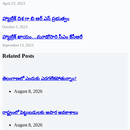
April 23, 2023
హ్యాట్రిక్ దిశ గా బి ఆర్ ఎస్ ప్రభుత్వం
October 5, 2023
హ్యాట్రిక్‌ ‌ఖాయం…మూడోసారి సీఎం కేసీఆరే
September 13, 2023
Related Posts
తెలంగాణలో ఎందుకు ఎదగలేకపోతున్నాం?
August 8, 2026
రాష్ట్రంలో పెట్టుబడులకు అపార అవకాశాలు
August 8, 2026