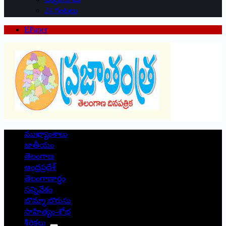
24 గంటలు
EPaper
ముఖ్యాంశాలు
జాతీయం
తెలంగాణ
ఆంధ్రప్రదేశ్
తెలంగాణార్థం
సన్నివేశం
బొమ్మా బొరుసు
సాహిత్యం-శోభ
శీర్షికలు