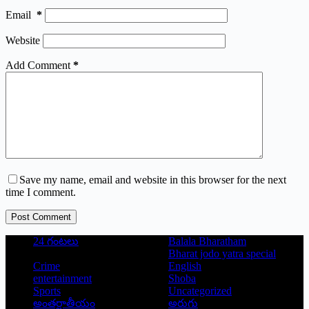
Email
*
Website
Add Comment
*
Save my name, email and website in this browser for the next
time I comment.
Post Comment
24 గంటలు
Balala Bharatham
Bharat jodo yatra special
Crime
English
entertainment
Shoba
Sports
Uncategorized
అంతర్జాతీయం
అరుగు