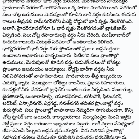
హైదరాబాద్‌ ‌నగరంలో భారీ వర్షం కురిసింది. మంగళవారం సాయంత్రం
హైదరాబాద్‌ ‌నగరంలో వాతావరణం ఒక్కసారిగా మారిపోయింది. నగరంలో
పలు చోట్ల ఉరుములు మెరుపులతో కూడిన భారీ వర్షం కురిసింది. ఈదురు
గాలుల తీవ్రతకు రామ్‌నగర్‌లోని వీఎస్టీ రోడ్డులో భారీ వృక్షం నేలకొరిగింది.
అలాగే, హైదర్‌గూడలోనూ ఓ భారీ వృక్షం నేలకొరగడంతో ట్రాఫిక్‌జామ్‌
ఏర్పడింది. పలుచోట్ల రహదారులపై వర్షం నీరు చేరింది. ముషీరాబాద్‌లో
ఈదురుగాలులకు విద్యుత్‌ ‌సరఫరాలో అంతరాయం కలిగింది.
భాగ్యనగరంలో భారీ వర్షం కురుస్తోండటంతో ప్రజలు అప్రమత్తంగా
ఉండాలని అధికారులు హెచ్చరించారు. సిటీలోని పలు ప్రాంతాల్లో
ఉరుములు, మెరుపులతో కూడిన వర్షం పడుతోండటంతో లోతట్టు
ప్రాంతాలు జలమయం అయ్యాయి. రోడ్లపై భారీగా వర్షపు నీరు
నిలిచిపోవడంతో వాహనదారులు, పాదచారులు తీవ్ర ఇబ్బందులు
ఎదుర్కొన్నారు. ముఖ్యంగా లోతట్టు కాలనీలు, ప్రధాన రహదారులు,
కూడళ్లలో నీరు చేరడంతో ట్రాఫిక్‌కు అంతరాయం ఏర్పడింది. పంజాగుట్ట,
ఖైరతాబాద్‌, ‌బంజారాహిల్స్, ‌యూసఫ్‌గూడ, టోలీచౌకి, ఫిలింనగర్‌,
అ‌ర్‌పేట్‌, ఎస్సార్‌నగర్‌, ఎ‌ర్రగడ్డ, సనత్‌నగర్‌ ‌తదితర ప్రాంతాల్లో వర్షం
కురుస్తోంది. పలు ప్రాంతాల్లో వాహనాలు నెమ్మదిగా సాగుతుండగా, కొన్ని
చోట్ల ట్రాఫిక్‌ ‌జాం అయింది. కార్యాలయాలు, విద్యాసంస్థల నుంచి ఇళ్లకు
వెళ్లే ప్రజలు వర్షం కారణంగా ఇబ్బందులు పడ్డారు. భారీ వర్షాల నేపథ్యంలో
జీహెచ్‌ఎం‌సీ సిబ్బంది అప్రమత్తమయ్యారు. నీరు నిలిచిన ప్రాంతాల్లో
సహాయక చర్యలు చేపడుతూ పరిస్థితిని నిరంతరం పర్యవేక్షిస్తున్నారు.