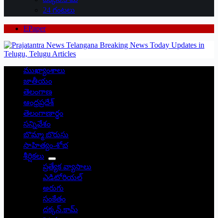
24 గంటలు
EPaper
ముఖ్యాంశాలు
జాతీయం
తెలంగాణ
ఆంధ్రప్రదేశ్
తెలంగాణార్థం
సన్నివేశం
బొమ్మా బొరుసు
సాహిత్యం-శోభ
శీర్షికలు
ప్రత్యేక వ్యాసాలు
ఎడిటోరియల్
అరుగు
సంకేతం
దక్కన్.కామ్