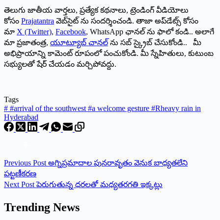
తెలుగు జాతీయ వార్తలు, ప్రత్యేక కథనాలు, ట్రెండింగ్ వీడియోలు
కోసం
Prajatantra
వెబ్‌సైట్ ను సందర్శించండి. తాజా అప్‌డేట్స్ కోసం
మా
X (Twitter)
,
Facebook
, WhatsApp ఛానల్ ను ఫాలో కండి.. అలాగే
మా ప్రజాతంత్ర,
యూట్యూబ్ చానల్
ను సబ్ స్క్రైబ్ చేసుకోండి.. మీ
అభిప్రాయాన్ని కామెంట్ రూపంలో పంచుకోండి. మీ స్నేహితులు, కుటుంబ
సభ్యులతో షేర్ చేయడం మర్చిపోవద్దు.
Tags
#
#arrival of the southwest #a welcome gesture #Rheavy rain in
Hyderabad
Previous
Post
అగ్నిప్రమాదాల పునరావృతం వెనుక బాధ్యతలేని
పట్టణీకరణ
Next
Post
పెరుగుతున్న ధరలతో మధ్యతరగతి ఇక్క‌ట్లు
Trending News