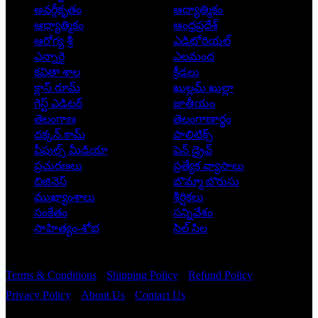
అవర్గీకృతం
ఆద్యాత్మికం
ఆధ్యాత్మికం
ఆంధ్రప్రదేశ్
ఆరోగ్య శ్రీ
ఎడిటోరియల్
ఎన్నారై
ఎలమంద
కవితా శాల
క్రీడలు
క్లాస్ రూమ్
ఖుల్లమ్ ఖుల్లా
గెస్ట్ ఎడిటర్
జాతీయం
తెలంగాణ
తెలంగాణార్థం
దక్కన్.కామ్
పాలిటిక్స్
పీపుల్స్ ‌మీడియా
పెన్ డ్రైవ్
ప్రచురణలు
ప్రత్యేక వ్యాసాలు
బిజినెస్
బొమ్మా బొరుసు
ముఖ్యాంశాలు
శీర్షికలు
సంకేతం
సన్నివేశం
సాహిత్యం-శోభ
సిల్ సిల
Copyright © 2026 - Prajatantra
Terms & Conditions
Shipping Policy
Refund Policy
Privacy Policy
About Us
Contact Us