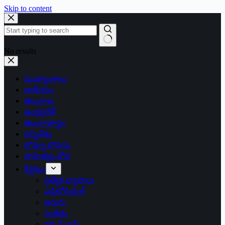
Skip to content
No results
ముఖ్యాంశాలు
జాతీయం
తెలంగాణ
ఆంధ్రప్రదేశ్
తెలంగాణార్థం
సన్నివేశం
బొమ్మా బొరుసు
సాహిత్యం-శోభ
శీర్షికలు
ప్రత్యేక వ్యాసాలు
ఎడిటోరియల్
అరుగు
సంకేతం
దక్కన్.కామ్