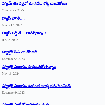
హ్యామ్‌ ‌టెండర్లలో రూ.8వేల కోట్ల కుంభకోణం
October 25, 2025
హ్యాపీ హొలీ….
March 17, 2022
హ్యాపీ బర్త్ ‌డే… హరీష్‌రావు..!
June 2, 2022
హ్యాట్రిక్‌ ‌సీఎంగా కేసీఆర్‌
December 2, 2023
హ్యాట్రిక్‌ విజయం సాధించబోతున్నాం
May 18, 2024
హ్యాట్రిక్ విజయం మరింత బాధ్యతను పెంచింది
December 9, 2023
హ్యాట్రిక్‌ ‌విక్టరీతో ఆశీర్వదించండి