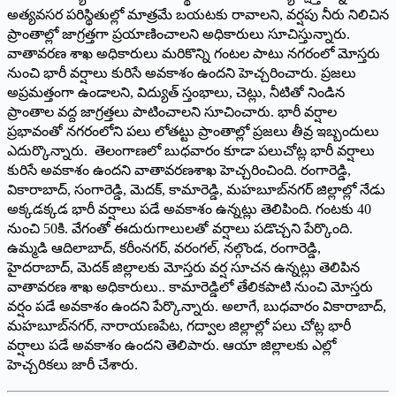
అత్యవసర పరిస్థితుల్లో మాత్రమే బయటకు రావాలని, వర్షపు నీరు నిలిచిన
ప్రాంతాల్లో జాగ్రత్తగా ప్రయాణించాలని అధికారులు సూచిస్తున్నారు.
వాతావరణ శాఖ అధికారులు మరికొన్ని గంటల పాటు నగరంలో మోస్తరు
నుంచి భారీ వర్షాలు కురిసే అవకాశం ఉందని హెచ్చరించారు. ప్రజలు
అప్రమత్తంగా ఉండాలని, విద్యుత్‌ ‌స్తంభాలు, చెట్లు, నీటితో నిండిన
ప్రాంతాల వద్ద జాగ్రత్తలు పాటించాలని సూచించారు. భారీ వర్షాల
ప్రభావంతో నగరంలోని పలు లోతట్టు ప్రాంతాల్లో ప్రజలు తీవ్ర ఇబ్బందులు
ఎదుర్కొన్నారు. తెలంగాణలో బుధవారం కూడా పలుచోట్ల భారీ వర్షాలు
కురిసే అవకాశం ఉందని వాతావరణశాఖ హెచ్చరించింది. రంగారెడ్డి,
వికారాబాద్‌, ‌సంగారెడ్డి, మెదక్‌, ‌కామారెడ్డి, మహబూబ్‌నగర్‌ ‌జిల్లాల్లో నేడు
అక్కడక్కడ భారీ వర్షాలు పడే అవకాశం ఉన్నట్లు తెలిపింది. గంటకు 40
నుంచి 50కి. వేగంతో ఈదురుగాలులతో వర్షాలు పడొచ్చని పేర్కొంది.
ఉమ్మడి ఆదిలాబాద్‌, ‌కరీంనగర్‌, ‌వరంగల్‌, ‌నల్గొండ, రంగారెడ్డి,
హైదరాబాద్‌, ‌మెదక్‌ ‌జిల్లాలకు మోస్తరు వర్ష సూచన ఉన్నట్లు తెలిపిన
వాతావరణ శాఖ అధికారులు.. కామారెడ్డిలో తేలికపాటి నుంచి మోస్తరు
వర్షం పడే అవకాశం ఉందని పేర్కొన్నారు. అలాగే, బుధవారం వికారాబాద్‌,
‌మహబూబ్‌నగర్‌, ‌నారాయణపేట, గద్వాల జిల్లాల్లో పలు చోట్ల భారీ
వర్షాలు పడే అవకాశం ఉందని తెలిపారు. ఆయా జిల్లాలకు ఎల్లో
హెచ్చరికలు జారీ చేశారు.