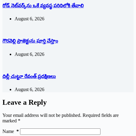
రోడ్ నెట్‌వర్క్‌ను ఒకే వ్య‌వ‌స్థ ప‌రిధిలోకి తేవాలి
August 6, 2026
గౌరవెల్లి ప్రాజెక్టును పూర్తి చేస్తాం
August 6, 2026
దిల్లీ చుట్టూ రేవంత్ ప్ర‌ద‌క్షిణ‌లు
August 6, 2026
Leave a Reply
Your email address will not be published.
Required fields are
marked
*
Name
*