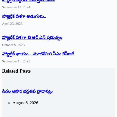
September 14, 2024
‌హ్యాట్రిక్‌ ‌దిశగా అడుగులు..
April 23, 2023
హ్యాట్రిక్ దిశ గా బి ఆర్ ఎస్ ప్రభుత్వం
October 5, 2023
హ్యాట్రిక్‌ ‌ఖాయం…మూడోసారి సీఎం కేసీఆరే
September 13, 2023
Related Posts
పేదల ఆహార భద్రతకు ప్రాధాన్యం
August 6, 2026