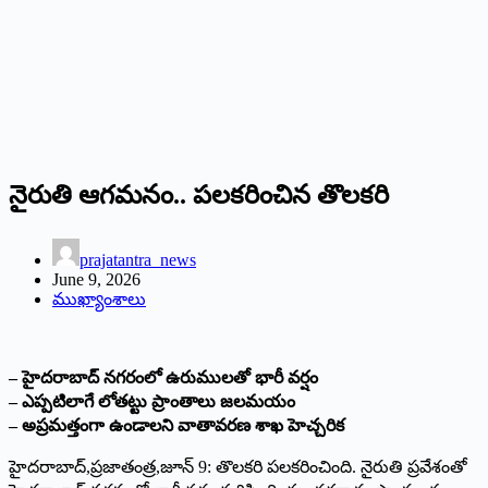
నైరుతి ఆగమనం.. పలకరించిన తొలకరి
prajatantra_news
June 9, 2026
ముఖ్యాంశాలు
– హైదరాబాద్‌ ‌నగరంలో ఉరుములతో భారీ వర్షం
– ఎప్పటిలాగే లోతట్టు ప్రాంతాలు జలమయం
– అప్రమత్తంగా ఉండాలని వాతావరణ శాఖ హెచ్చరిక
హైదరాబాద్‌,‌ప్రజాతంత్ర,జూన్‌ 9: ‌తొలకరి పలకరించింది. నైరుతి ప్రవేశంతో