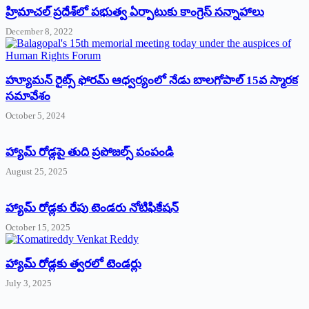
‌హ్రిమాచల్‌ ‌ప్రదేశ్‌లో పభుత్వ ఏర్పాటుకు కాంగ్రెస్‌ ‌సన్నాహాలు
December 8, 2022
హ్యూమన్‌ రైట్స్‌ ఫోరమ్‌ ఆధ్వర్యంలో నేడు బాలగోపాల్‌ 15వ స్మారక
సమావేశం
October 5, 2024
హ్యామ్‌ రోడ్లపై తుది ప్రపోజల్స్‌ పంపండి
August 25, 2025
హ్యామ్‌ రోడ్లకు రేపు టెండరు నోటిఫికేషన్‌
October 15, 2025
హ్యామ్‌ రోడ్లకు త్వరలో టెండర్లు
July 3, 2025