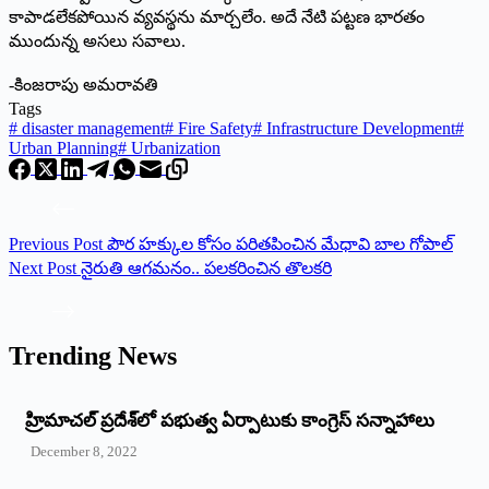
కాపాడలేకపోయిన వ్యవస్థను మార్చలేం. అదే నేటి పట్టణ భారతం
ముందున్న అసలు సవాలు.
-కింజరాపు అమరావతి
Tags
#
disaster management
#
Fire Safety
#
Infrastructure Development
#
Urban Planning
#
Urbanization
Previous
Post
పౌర హక్కుల కోసం పరితపించిన మేధావి బాల గోపాల్
Next
Post
నైరుతి ఆగమనం.. పలకరించిన తొలకరి
Trending News
‌హ్రిమాచల్‌ ‌ప్రదేశ్‌లో పభుత్వ ఏర్పాటుకు కాంగ్రెస్‌ ‌సన్నాహాలు
December 8, 2022