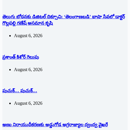
తెలుగు బోధనకు డిజిటల్ దిక్సూచి: ‘తెలంగాణబడి’ భాషా సేవలో డాక్టర్
గొల్లపల్లి గణేష్ అసమాన కృషి
August 6, 2026
ప్రశాంత్‌ ‌కిశోర్‌ ‌గెలుపు
August 6, 2026
పుచుక్… పుచుక్…
August 6, 2026
అణు నిరాయుధీకరణకు అడ్డుగోడ అగ్రరాజ్యాల ద్వంద్వ వైఖరే