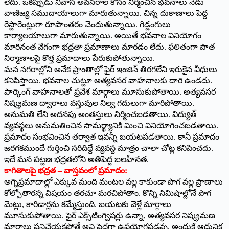
లేదు. ఒకప్పుడు నివాస అవసరాల కోసం నిర్మించిన భవనాలు నేడు
వాణిజ్య సముదాయాలుగా మారుతున్నాయి. చిన్న దుకాణాలు పెద్ద
రెస్టారెంట్లుగా రూపాంతరం చెందుతున్నాయి. గిడ్డంగులు
కార్యాలయాలుగా మారుతున్నాయి. అయితే భవనాల వినియోగం
మారినంత వేగంగా భద్రతా ప్రమాణాలు మారడం లేదు. ఫలితంగా పాత
నిర్మాణాలపై కొత్త ప్రమాదాలు పేరుకుపోతున్నాయి.
మన నగరాల్లోని అనేక ప్రాంతాల్లో ఫైర్ ఇంజిన్ తిరగలేని ఇరుకైన వీధులు
కనిపిస్తాయి. భవనాల చుట్టూ అత్యవసర వాహనాలకు దారి ఉండదు.
పార్కింగ్ వాహనాలతో ప్రవేశ మార్గాలు మూసుకుపోతాయి. అత్యవసర
నిష్క్రమణ ద్వారాలు వస్తువుల నిల్వ గదులుగా మారిపోతాయి.
అనుమతి లేని అదనపు అంతస్తులు నిర్మించబడతాయి. విద్యుత్
వ్యవస్థలు అనుమతించిన సామర్థ్యానికి మించి వినియోగించబడతాయి.
ప్రమాదం సంభవించిన తర్వాత ఇవన్నీ బయటపడతాయి. కానీ ప్రమాదం
జరగకముందే గుర్తించి సరిదిద్దే వ్యవస్థ మాత్రం చాలా చోట్ల కనిపించదు.
ఇదే మన పట్టణ భద్రతలోని అతిపెద్ద బలహీనత.
కాగితాలపై భద్రత – వాస్తవంలో ప్రమాదం:
అగ్నిప్రమాదాల్లో ఎక్కువ మంది మంటల వల్ల కాకుండా పొగ వల్ల ప్రాణాలు
కోల్పోతారన్న విషయం తరచూ మరచిపోతాం. కొన్ని నిమిషాల్లోనే పొగ
మెట్లు, కారిడార్లను కమ్మేస్తుంది. బయటకు వెళ్లే మార్గాలు
మూసుకుపోతాయి. ఫైర్ ఎక్స్‌టింగ్విషర్లు ఉన్నా, అత్యవసర నిష్క్రమణ
మార్గాలు పనిచేయకపోతే అవి పెద్దగా ఉపయోగపడవు. అందుకే ఆధునిక