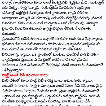
సెన్సార్ సాంకేతికతలు కూడా అంతే కీలకమైనవి. కృత్రిమ మేధ , ఇంటర్నెట్
ఆఫ్ థింగ్స్ , స్మార్ట్ సెన్సార్లు, రియల్‌టైమ్ మానిటరింగ్ వ్యవస్థలు
భవనాల్లో ఉష్ణోగ్రత మార్పులు, పొగ స్థాయులు, గ్యాస్ లీకేజీలు,
అసాధారణ విద్యుత్ వినియోగాన్ని నిరంతరం పర్యవేక్షించగలవు. ప్రమాద
సూచనలు కనిపించిన వెంటనే హెచ్చరికలు జారీ చేయగలవు. తద్వారా
ప్రమాదం సంభవించకముందే జాగ్రత్త చర్యలు తీసుకునే అవకాశం
ఉంటుంది.
ప్రపంచంలోని అనేక నగరాలు ఇప్పటికే ఈ దిశగా అడుగులు వేస్తున్నాయి.
భవనాల డిజిటల్ నమూనాలను రూపొందించి అత్యవసర పరిస్థితులను
ముందుగానే అంచనా వేసే “డిజిటల్ ట్విన్” సాంకేతికతను
వినియోగిస్తున్నాయి. ఒక ప్రాంతంలో మంటలు చెలరేగితే పొగ ఏ దిశగా
వ్యాపిస్తుంది? ప్రజలను ఏ మార్గంలో తరలించాలి? అగ్నిమాపక
వాహనాలు ఎంత సమయంలో చేరగలవు? వంటి అంశాలను ముందుగానే
విశ్లేషిస్తున్నాయి.
స్మార్ట్ అంటే సీసీ కెమెరాలు కాదు:
మన దేశంలో కూడా స్మార్ట్ సిటీ కార్యక్రమాలు అమలవుతున్నాయి.
అయితే నగరాలను స్మార్ట్‌గా మార్చడం అంటే కేవలం సీసీ కెమెరాలు, వై-ఫై
సదుపాయాలు ఏర్పాటు చేయడం కాదు. ప్రజల భద్రతను ముందుగానే
నిర్ధారించే తెలివైన వ్యవస్థలను నిర్మించడమే అసలైన స్మార్ట్‌నెస్. అయితే
సాంకేతిక పరిష్కారాలు మాత్రమే సరిపోవు. వాటిని అమలు చేసే