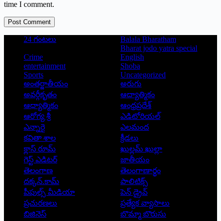
time I comment.
Post Comment
24 గంటలు
Balala Bharatham
Bharat jodo yatra special
Crime
English
entertainment
Shoba
Sports
Uncategorized
అంతర్జాతీయం
అరుగు
అవర్గీకృతం
ఆద్యాత్మికం
ఆధ్యాత్మికం
ఆంధ్రప్రదేశ్
ఆరోగ్య శ్రీ
ఎడిటోరియల్
ఎన్నారై
ఎలమంద
కవితా శాల
క్రీడలు
క్లాస్ రూమ్
ఖుల్లమ్ ఖుల్లా
గెస్ట్ ఎడిటర్
జాతీయం
తెలంగాణ
తెలంగాణార్థం
దక్కన్.కామ్
పాలిటిక్స్
పీపుల్స్ ‌మీడియా
పెన్ డ్రైవ్
ప్రచురణలు
ప్రత్యేక వ్యాసాలు
బిజినెస్
బొమ్మా బొరుసు