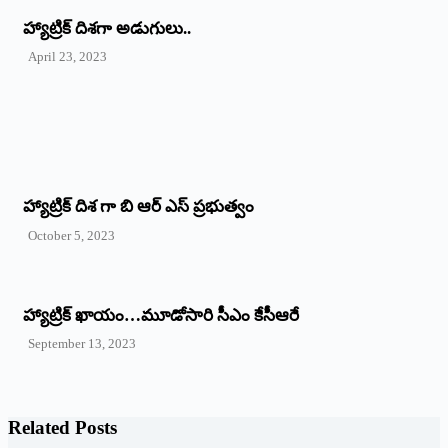
‌హ్యాట్రిక్‌ ‌దిశగా అడుగులు..
April 23, 2023
హ్యాట్రిక్ దిశ గా బి ఆర్ ఎస్ ప్రభుత్వం
October 5, 2023
హ్యాట్రిక్‌ ‌ఖాయం…మూడోసారి సీఎం కేసీఆరే
September 13, 2023
Related Posts