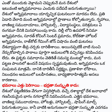
ఎంతో ముందుకు వెళ్లామని చెప్పుకునే మన దేశంలో
ఇటువంటి అగ్నిప్రమాదాలు ఎందుకు పదేపదే జరుగుతున్నాయి?
దేశంలో అగ్నిప్రమాదాలు యాదృచ్ఛిక ఘటనలుగా మారడం లేదు. ప్రతి
ఏడాది వేలాది మంది అగ్నిప్రమాదాల్లో ప్రాణాలు కోల్పోతున్నారు. గృహాలు,
వాణిజ్య సముదాయాలు, హాస్పిటల్స్ , విద్యాసంస్థలు, పరిశ్రమలు ఏ
రంగమూ దీనికి మినహాయింపు కాదు. దిల్లీ లోని ఉపహార్ సినిమా
అగ్నిప్రమాదం, సూరత్‌ కోచింగ్ సెంటర్ ప్రమాదం, కోల్‌కతా హోటల్
అగ్నిప్రమాదం, రాజ్‌కోట్ గేమింగ్ జోన్ విషాదం వంటి ఘటనలు
దేశవ్యాప్తంగా తీవ్ర చర్చకు దారితీశాయి. అయినప్పటికీ వాటి నుంచి
నేర్చుకోవాల్సిన పాఠాలు పూర్తిగా అమలులోకి వచ్చినట్లు కనిపించడం
లేదు. ఈ ప్రశ్నకు సమాధానం వెతికితే సమస్య మంటల్లో కాదు, మన
పట్టణ పాలనలో ఉందనే విషయం స్పష్టమవుతుంది. అగ్నిప్రమాదం ఒక
సంఘటన మాత్రమే. దానికి దారితీసే నిర్లక్ష్యం, ప్రణాళికా లోపాలు,
నిబంధనల అమలులో బలహీనతలు, బాధ్యతారాహిత్యమే అసలు
కారణాలు.
భవనాలు ఎత్తు పెరిగాయి – భద్రతా సంస్కృతి కాదు:
దేశంలో పట్టణీకరణ వేగంగా విస్తరిస్తోంది. వచ్చే దశాబ్దాల్లో దేశ జనాభాలో
గణనీయమైన భాగం నగరాల్లోనే నివసించనుంది. ఎత్తైన భవనాలు,
వాణిజ్య సముదాయాలు, హోటళ్లు, హాస్పిటల్స్ , షాపింగ్ మాల్స్
పెరుగుతున్నాయి. కానీ వాటికి అనుగుణంగా భద్రతా సంస్కృతి ఎదగడం