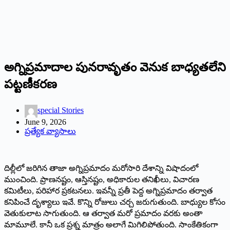
అగ్నిప్రమాదాల పునరావృతం వెనుక బాధ్యతలేని
పట్టణీకరణ
special Stories
June 9, 2026
ప్రత్యేక వ్యాసాలు
దిల్లీలో జరిగిన తాజా అగ్నిప్రమాదం మరోసారి దేశాన్ని విషాదంలో
ముంచింది. ప్రాణనష్టం, ఆస్తినష్టం, అధికారుల తనిఖీలు, విచారణ
కమిటీలు, పరిహార ప్రకటనలు. ఇవన్నీ ప్రతీ పెద్ద అగ్నిప్రమాదం తర్వాత
కనిపించే దృశ్యాలు ఇవే. కొన్ని రోజులు చర్చ జరుగుతుంది. బాధ్యుల కోసం
వెతుకులాట సాగుతుంది. ఆ తర్వాత మరో ప్రమాదం వరకు అంతా
మామూలే. కానీ ఒక ప్రశ్న మాత్రం అలాగే మిగిలిపోతుంది. సాంకేతికంగా