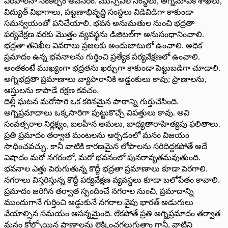
పరిపాలనా సంకల్పం అవసరం. మున్సిపల్ సంస్థలు, అగ్నిమాపక శాఖలు,
విద్యుత్ విభాగాలు, పట్టణాభివృద్ధి సంస్థలు విడివిడిగా కాకుండా
సమన్వయంతో పనిచేయాలి. భవన అనుమతుల నుంచి భద్రతా
పర్యవేక్షణ వరకు మొత్తం వ్యవస్థను డిజిటల్‌గా అనుసంధానించాలి.
భద్రతా తనిఖీల వివరాలు ప్రజలకు అందుబాటులో ఉంచాలి. అధిక
ప్రమాదం ఉన్న భవనాలను గుర్తించి ప్రత్యేక పర్యవేక్షణలో ఉంచాలి.
అంతకంటే ముఖ్యంగా భద్రతను ఖర్చుగా కాకుండా పెట్టుబడిగా చూడాలి.
అగ్నిభద్రతా ప్రమాణాలు వ్యాపారానికి అడ్డంకులు కావు; ప్రాణాలను,
ఆస్తులను కాపాడే రక్షణ కవచం.
దిల్లీ ఘటన మరోసారి ఒక కఠినమైన పాఠాన్ని గుర్తుచేసింది.
అగ్నిప్రమాదాలు ఒక్కసారిగా పుట్టుకొచ్చే విపత్తులు కావు. అవి
సంవత్సరాల నిర్లక్ష్యం, బలహీన అమలు, బాధ్యతారాహిత్యపు ఫలితాలు.
ప్రతి ప్రమాదం తర్వాత మంటలను ఆర్పడంలో మనం విజయం
సాధించవచ్చు. కానీ వాటికి కారణమైన లోపాలను సరిదిద్దకపోతే అదే
విషాదం మరో నగరంలో, మరో భవనంలో పునరావృతమవుతుంది.
భవనాల ఎత్తు పెరుగుతున్న కొద్దీ భద్రతా ప్రమాణాలు కూడా పెరగాలి.
నగరాలు విస్తరిస్తున్న కొద్దీ పర్యవేక్షణ వ్యవస్థలు కూడా బలోపేతం కావాలి.
ప్రమాదం జరిగిన తర్వాత స్పందించే నగరాల నుంచి, ప్రమాదాన్ని
ముందుగానే గుర్తించి అడ్డుకునే నగరాల వైపు భారత్ అడుగులు
వేయాల్సిన సమయం ఆసన్నమైంది. లేకపోతే ప్రతి అగ్నిప్రమాదం తర్వాత
మనం కోల్పోయిన ప్రాణాలను లెక్కించగలుగుతాం గానీ, వాటిని