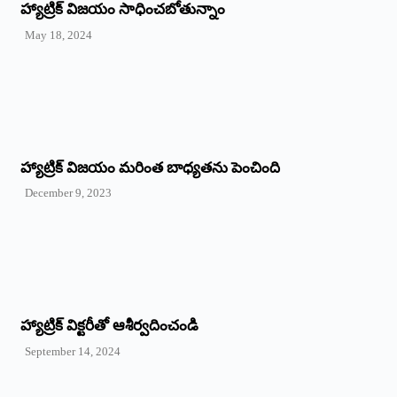
హ్యాట్రిక్‌ విజయం సాధించబోతున్నాం
May 18, 2024
హ్యాట్రిక్ విజయం మరింత బాధ్యతను పెంచింది
December 9, 2023
హ్యాట్రిక్‌ ‌విక్టరీతో ఆశీర్వదించండి
September 14, 2024