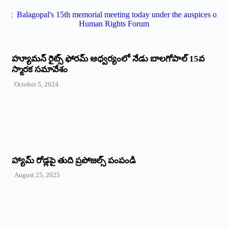
హ్యూమన్‌ రైట్స్‌ ఫోరమ్‌ ఆధ్వర్యంలో నేడు బాలగోపాల్‌ 15వ
స్మారక సమావేశం
October 5, 2024
హ్యామ్‌ రోడ్లపై తుది ప్రపోజల్స్‌ పంపండి
August 25, 2025