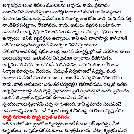
అగ్నిభద్రత అంటే కేవలం మంటలను ఆర్పడం కాదు. ప్రమాదం
సంభవించిన వెంటనే ప్రజలు సురక్షితంగా బయటపడేలా వ్యవస్థలను
రూపొందించడం. ఇక్కడే మనం ఒక నిజాన్ని అంగీకరించాలి. మన సమస్య
సాంకేతిక పరిజ్ఞానం లేకపోవడం కాదు. అమలు వ్యవస్థ బలహీనంగా
ఉండటమే. అగ్నిభద్రతా నిబంధనలు ఉన్నాయి. నిర్మాణ ప్రమాణాలు
ఉన్నాయి. తనిఖీ వ్యవస్థలు ఉన్నాయి. కానీ అవి చాలాసార్లు కాగితాలకే
పరిమితమవుతున్నాయనే విమర్శలు వినిపిస్తుంటాయి.
దేశంలోని అనేక పెద్ద ప్రమాదాలపై జరిగిన దర్యాప్తుల్లో ఒకే తరహా లోపాలు
బయటపడ్డాయి. అత్యవసర నిష్క్రమణ ద్వారాలు లేకపోవడం,
అగ్నిమాపక పరికరాలు పనిచేయకపోవడం, అనుమతులు లేకుండా
నిర్మాణ మార్పులు చేయడం, విద్యుత్ నిర్వహణలో నిర్లక్ష్యం వంటి
అంశాలు పదేపదే వెలుగుచూశాయి. అంటే సమస్య నిబంధనల కొరత
కాదు. వాటి అమలులో నిరంతర పర్యవేక్షణ లేకపోవడమే. ఇప్పటి వరకు
అగ్నిప్రమాదాలపై మన దృష్టి ప్రధానంగా ప్రతిస్పందనపైనే ఉంది. ప్రమాదం
జరిగిన తర్వాత అగ్నిమాపక దళాలు ఎంత వేగంగా
స్పందించాయన్నదానిపై చర్చ సాగుతుంది. కానీ ప్రమాదం సంభవించే
అవకాశాన్ని ముందుగానే గుర్తించి అడ్డుకోవడంపై తగినంత దృష్టి లేదు.
స్మార్ట్ నగరాలకు స్మార్ట్ భద్రత అవసరం:
ఇరవై ఒకటో శతాబ్దంలో అగ్నిభద్రత అంటే కేవలం ఫైర్ ఇంజిన్లు, నీటి
ట్యాంకులు, అగ్నిమాపక పరికరాలు మాత్రమే కాదు. డేటా, కృత్రిమ మేధ,