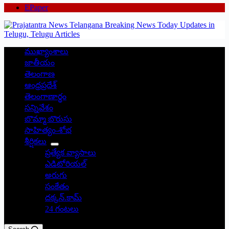
EPaper
ముఖ్యాంశాలు
జాతీయం
తెలంగాణ
ఆంధ్రప్రదేశ్
తెలంగాణార్థం
సన్నివేశం
బొమ్మా బొరుసు
సాహిత్యం-శోభ
శీర్షికలు
ప్రత్యేక వ్యాసాలు
ఎడిటోరియల్
అరుగు
సంకేతం
దక్కన్.కామ్
24 గంటలు