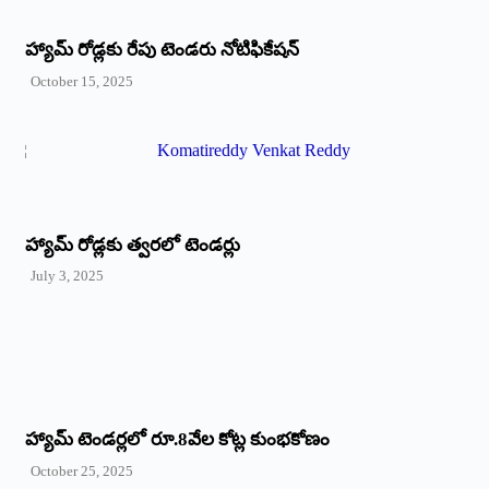
హ్యామ్‌ రోడ్లకు రేపు టెండరు నోటిఫికేషన్‌
October 15, 2025
హ్యామ్‌ రోడ్లకు త్వరలో టెండర్లు
July 3, 2025
హ్యామ్‌ ‌టెండర్లలో రూ.8వేల కోట్ల కుంభకోణం
October 25, 2025