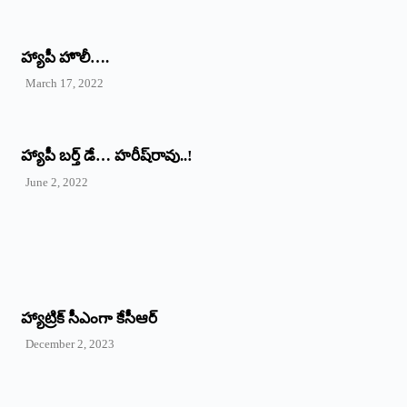
హ్యాపీ హొలీ….
March 17, 2022
హ్యాపీ బర్త్ ‌డే… హరీష్‌రావు..!
June 2, 2022
హ్యాట్రిక్‌ ‌సీఎంగా కేసీఆర్‌
December 2, 2023